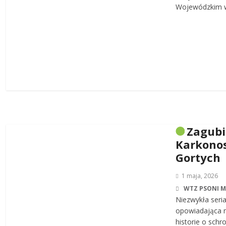
Wojewódzkim w
Zagub
Karkonos
Gortych
1 maja, 2026
WTZ PSONI 
Niezwykła seri
opowiadająca n
historie o sch