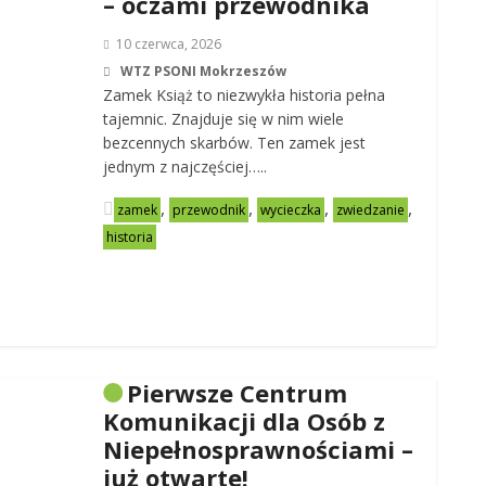
– oczami przewodnika
10 czerwca, 2026
WTZ PSONI Mokrzeszów
Zamek Książ to niezwykła historia pełna
tajemnic. Znajduje się w nim wiele
bezcennych skarbów. Ten zamek jest
jednym z najczęściej…..
,
,
,
,
zamek
przewodnik
wycieczka
zwiedzanie
historia
Pierwsze Centrum
Komunikacji dla Osób z
Niepełnosprawnościami –
już otwarte!