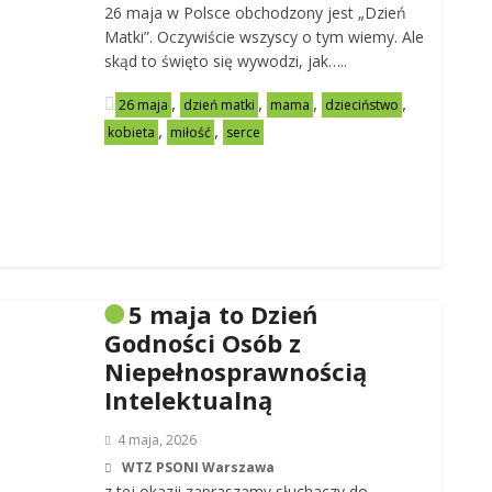
26 maja w Polsce obchodzony jest „Dzień
Matki”. Oczywiście wszyscy o tym wiemy. Ale
skąd to święto się wywodzi, jak…..
,
,
,
,
26 maja
dzień matki
mama
dzieciństwo
,
,
kobieta
miłość
serce
5 maja to Dzień
Godności Osób z
Niepełnosprawnością
Intelektualną
4 maja, 2026
WTZ PSONI Warszawa
z tej okazji zapraszamy słuchaczy do