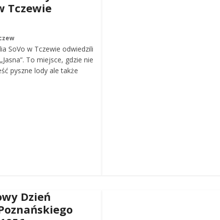
w Tczewie
czew
ia SoVo w Tczewie odwiedzili
„Jasna”. To miejsce, gdzie nie
eść pyszne lody ale także
wy Dzień
Poznańskiego