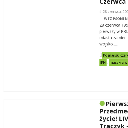
Czerwca
28 czerwca, 20
WTZ PSONI N
28 czerwca 19
pierwszy w PRL-
miasta zamienił
wojsko…..
Poznański czer
,
IPN
masakra w
Pierws
Przedme
życie! LI
Traczyk 