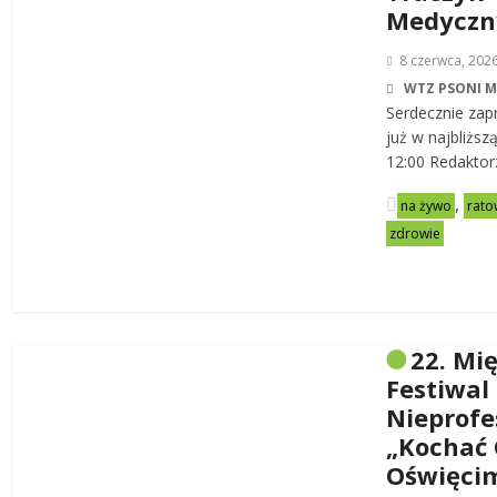
Medycz
8 czerwca, 202
WTZ PSONI 
Serdecznie zap
już w najbliższ
12:00 Redaktor
,
na żywo
rato
zdrowie
22. Mi
Festiwal
Nieprofe
„Kochać 
Oświęci