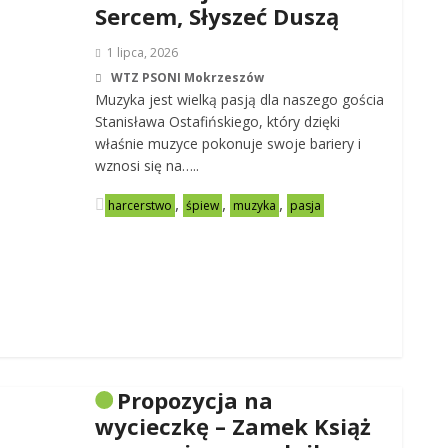
Sercem, Słyszeć Duszą
1 lipca, 2026
WTZ PSONI Mokrzeszów
Muzyka jest wielką pasją dla naszego gościa
Stanisława Ostafińskiego, który dzięki
właśnie muzyce pokonuje swoje bariery i
wznosi się na…..
,
,
,
harcerstwo
śpiew
muzyka
pasja
Propozycja na
wycieczkę – Zamek Książ