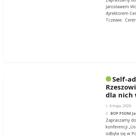
Jarosławem W
dyrektorem Cen
Tczewie. Centru
Self-a
Rzeszowi
dla nich
4 maja, 2026
BOP PSONI J
Zapraszamy do 
konferencji „Us
odbyła się w P