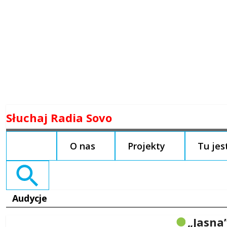
Skip
Słuchaj Radia Sovo
to
content
O nas
Projekty
Tu je
Search
for:
Audycje
„Jasna