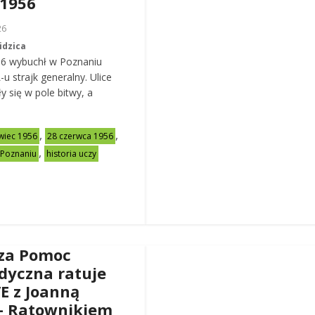
 1956
26
idzica
56 wybuchł w Poznaniu
u strajk generalny. Ulice
y się w pole bitwy, a
,
,
wiec 1956
28 czerwca 1956
,
 Poznaniu
historia uczy
za Pomoc
dyczna ratuje
VE z Joanną
– Ratownikiem