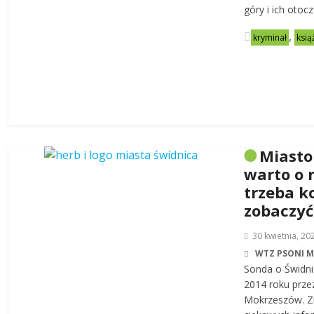
góry i ich otoc
,
kryminał
ksią
Miasto
warto o 
trzeba k
zobaczyć
30 kwietnia, 20
WTZ PSONI 
Sonda o Świdni
2014 roku prze
Mokrzeszów. Zn