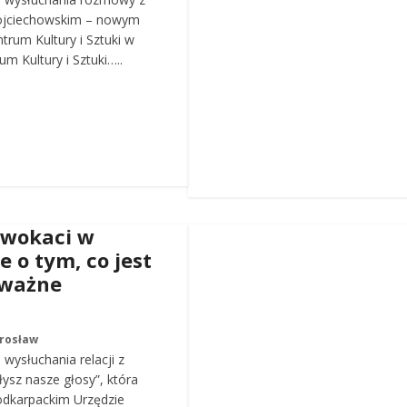
ojciechowskim – nowym
trum Kultury i Sztuki w
m Kultury i Sztuki…..
dwokaci w
e o tym, co jest
 ważne
arosław
wysłuchania relacji z
łysz nasze głosy”, która
odkarpackim Urzędzie