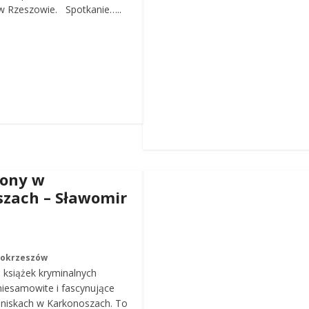
 Rzeszowie. Spotkanie…..
iony w
zach – Sławomir
Mokrzeszów
a książek kryminalnych
iesamowite i fascynujące
roniskach w Karkonoszach. To