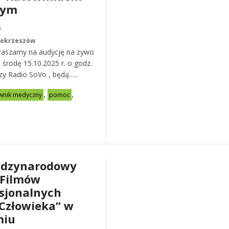
nym
6
Mokrzeszów
raszamy na audycję na żywo
ą środę 15.10.2025 r. o godz.
zy Radio SoVo , będą…..
,
,
wnik medyczny
pomoc
ędzynarodowy
 Filmów
sjonalnych
Człowieka” w
miu