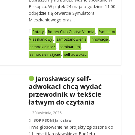
Biskupcu. W piątek 24 maja o godzinie 11:00
odbędzie się otwarcie Symulatora
Mieszkaniowego oraz…..
,
,
Rotary
Rotary Club Olsztyn Varmia
Symulator
,
,
,
Mieszkaniowy
samostanowienie
innowacje
,
,
samodzielność
seminarium
,
samodzielneżycie
self adwokaci
Jarosławscy self-
adwokaci chcą wydać
przewodnik w tekście
łatwym do czytania
30 kwietnia, 2026
BOP PSONI Jarosław
Trwa głosowanie na projekty zgłoszone do
11. edycji Jarosławskiego Budżetu