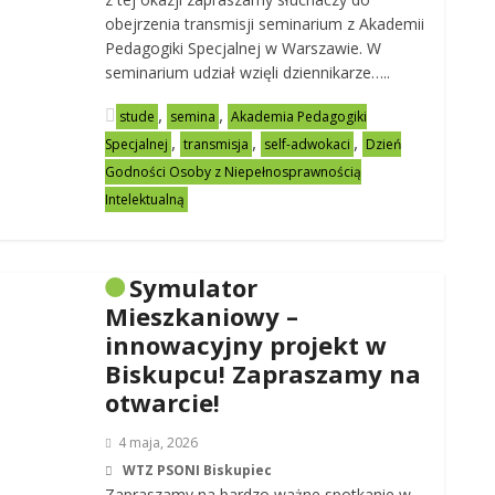
obejrzenia transmisji seminarium z Akademii
Pedagogiki Specjalnej w Warszawie. W
seminarium udział wzięli dziennikarze…..
,
,
stude
semina
Akademia Pedagogiki
,
,
,
Specjalnej
transmisja
self-adwokaci
Dzień
Godności Osoby z Niepełnosprawnością
Intelektualną
Symulator
Mieszkaniowy –
innowacyjny projekt w
Biskupcu! Zapraszamy na
otwarcie!
4 maja, 2026
WTZ PSONI Biskupiec
Zapraszamy na bardzo ważne spotkanie w