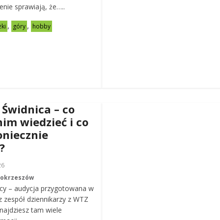
zenie sprawiają, że…..
,
,
żki
góry
hobby
 Świdnica – co
nim wiedzieć i co
oniecznie
?
26
Mokrzeszów
cy – audycja przygotowana w
z zespół dziennikarzy z WTZ
ajdziesz tam wiele