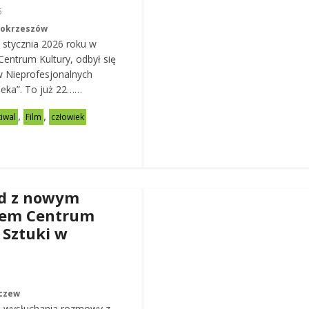
6
Mokrzeszów
 stycznia 2026 roku w
entrum Kultury, odbył się
w Nieprofesjonalnych
eka”. To już 22……
,
,
tiwal
Film
człowiek
d z nowym
rem Centrum
 Sztuki w
czew
 wysłuchania rozmowy z