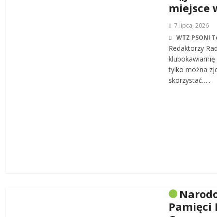
miejsce 
7 lipca, 2026
WTZ PSONI T
Redaktorzy Rad
klubokawiarnię 
tylko można zj
skorzystać…..
Narodo
Pamięci 