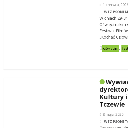
1 czerwca, 202
WTZ PSONI 
W dniach 29-31
Oświęcimskim C
Festiwal Filmó
„Kochać Człowi
,
oświęcim
fes
Wywia
dyrekto
Kultury i
Tczewie
8 maja, 2026
WTZ PSONI T
Zapraszamy do