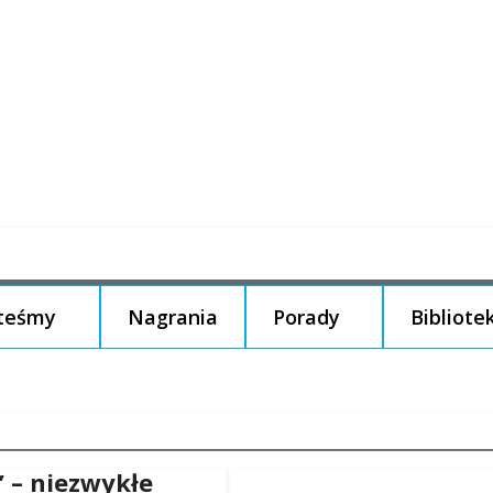
steśmy
Nagrania
Porady
Bibliote
” – niezwykłe