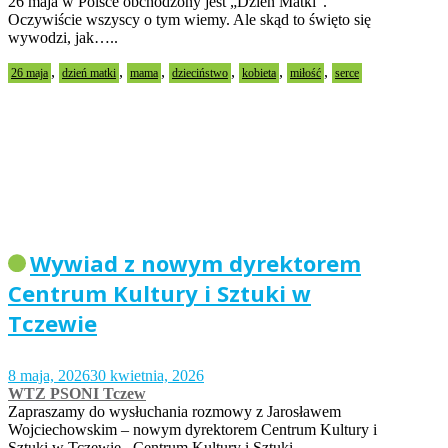
26 maja w Polsce obchodzony jest „Dzień Matki”.
Oczywiście wszyscy o tym wiemy. Ale skąd to święto się
wywodzi, jak…..
,
,
,
,
,
,
26 maja
dzień matki
mama
dzieciństwo
kobieta
miłość
serce
Wywiad z nowym dyrektorem
Centrum Kultury i Sztuki w
Tczewie
8 maja, 2026
30 kwietnia, 2026
WTZ PSONI Tczew
Zapraszamy do wysłuchania rozmowy z Jarosławem
Wojciechowskim – nowym dyrektorem Centrum Kultury i
Sztuki w Tczewie. Centrum Kultury i Sztuki…..