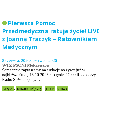
Pierwsza Pomoc
Przedmedyczna ratuje życie! LIVE
z Joanną Traczyk – Ratownikiem
Medycznym
8 czerwca, 2026
3 czerwca, 2026
WTZ PSONI Mokrzeszów
Serdecznie zapraszamy na audycję na żywo już w
najbliższą środę 15.10.2025 r. o godz. 12:00 Redaktorzy
Radio SoVo , będą…..
,
,
,
na żywo
ratownik medyczny
pomoc
zdrowie