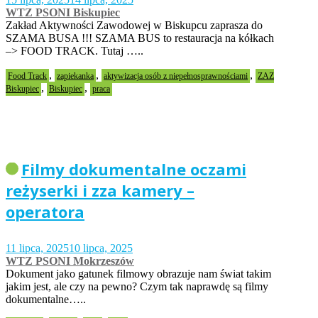
WTZ PSONI Biskupiec
Zakład Aktywności Zawodowej w Biskupcu zaprasza do
SZAMA BUSA !!! SZAMA BUS to restauracja na kółkach
–> FOOD TRACK. Tutaj …..
,
,
,
Food Track
zapiekanka
aktywizacja osób z niepełnosprawnościami
ZAZ
,
,
Biskupiec
Biskupiec
praca
Filmy dokumentalne oczami
reżyserki i zza kamery –
operatora
11 lipca, 2025
10 lipca, 2025
WTZ PSONI Mokrzeszów
Dokument jako gatunek filmowy obrazuje nam świat takim
jakim jest, ale czy na pewno? Czym tak naprawdę są filmy
dokumentalne…..