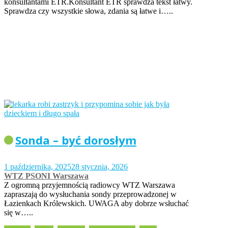
konsultantami ETR.Konsultant ETR sprawdza tekst łatwy.
Sprawdza czy wszystkie słowa, zdania są łatwe i…..
Sonda – być dorosłym
1 października, 2025
28 stycznia, 2026
WTZ PSONI Warszawa
Z ogromną przyjemnością radiowcy WTZ Warszawa
zapraszają do wysłuchania sondy przeprowadzonej w
Łazienkach Królewskich. UWAGA aby dobrze wsłuchać
się w…..