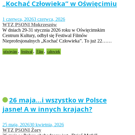
„Kochać Człowieka” w Oświęcimiu
1 czerwca, 2026
3 czerwca, 2026
WTZ PSONI Mokrzeszów
W dniach 29-31 stycznia 2026 roku w Oświęcimskim
Centrum Kultury, odbył się Festiwal Filmów
Nieprofesjonalnych „Kochać Człowieka”. To już 22……
,
,
,
oświęcim
festiwal
Film
człowiek
26 maja…i wszystko w Polsce
jasne! A w innych krajach?
25 maja, 2026
30 kwietnia, 2026
WTZ PSONI Żory