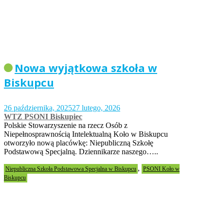
Nowa wyjątkowa szkoła w
Biskupcu
26 października, 2025
27 lutego, 2026
WTZ PSONI Biskupiec
Polskie Stowarzyszenie na rzecz Osób z
Niepełnosprawnością Intelektualną Koło w Biskupcu
otworzyło nową placówkę: Niepubliczną Szkołę
Podstawową Specjalną. Dziennikarze naszego…..
,
Niepubliczna Szkoła Podstawowa Specjalna w Biskupcu
PSONI Koło w
Biskupcu