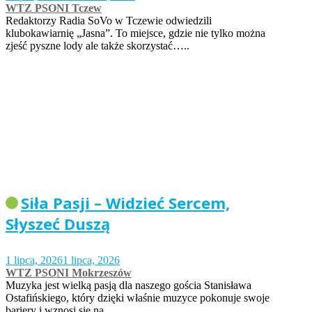
WTZ PSONI Tczew
Redaktorzy Radia SoVo w Tczewie odwiedzili
klubokawiarnię „Jasna”. To miejsce, gdzie nie tylko można
zjeść pyszne lody ale także skorzystać…..
Siła Pasji – Widzieć Sercem,
Słyszeć Duszą
1 lipca, 2026
1 lipca, 2026
WTZ PSONI Mokrzeszów
Muzyka jest wielką pasją dla naszego gościa Stanisława
Ostafińskiego, który dzięki właśnie muzyce pokonuje swoje
bariery i wznosi się na…..