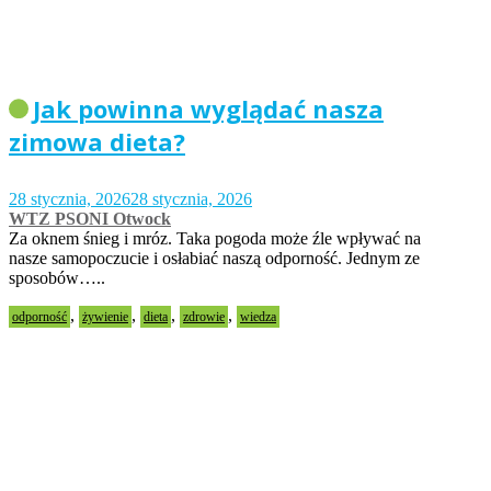
Jak powinna wyglądać nasza
zimowa dieta?
28 stycznia, 2026
28 stycznia, 2026
WTZ PSONI Otwock
Za oknem śnieg i mróz. Taka pogoda może źle wpływać na
nasze samopoczucie i osłabiać naszą odporność. Jednym ze
sposobów…..
,
,
,
,
odporność
żywienie
dieta
zdrowie
wiedza