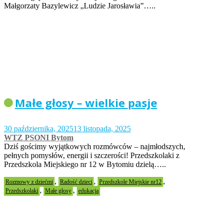
Małgorzaty Bazylewicz „Ludzie Jarosławia”…..
Małe głosy – wielkie pasje
30 października, 2025
13 listopada, 2025
WTZ PSONI Bytom
Dziś gościmy wyjątkowych rozmówców – najmłodszych,
pełnych pomysłów, energii i szczerości! Przedszkolaki z
Przedszkola Miejskiego nr 12 w Bytomiu dzielą…..
,
,
,
Rozmowy z dziećmi
Radość dzieci
Przedszkole Miejskie nr12
,
,
Przedszkolaki
Małe głosy
edukacja