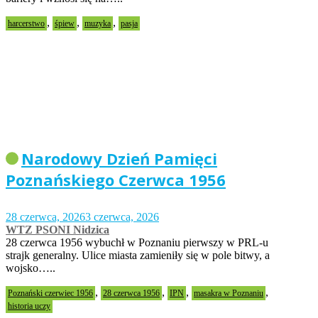
,
,
,
harcerstwo
śpiew
muzyka
pasja
Narodowy Dzień Pamięci
Poznańskiego Czerwca 1956
28 czerwca, 2026
3 czerwca, 2026
WTZ PSONI Nidzica
28 czerwca 1956 wybuchł w Poznaniu pierwszy w PRL-u
strajk generalny. Ulice miasta zamieniły się w pole bitwy, a
wojsko…..
,
,
,
,
Poznański czerwiec 1956
28 czerwca 1956
IPN
masakra w Poznaniu
historia uczy