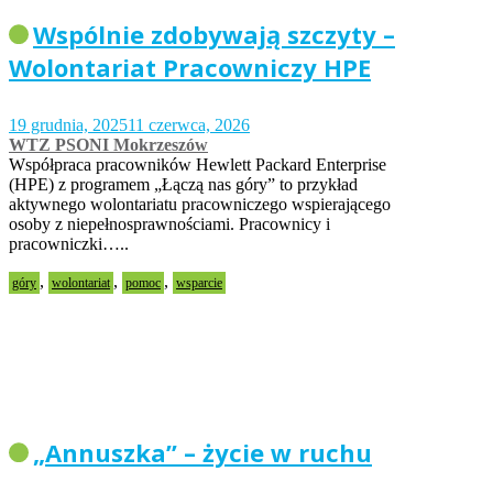
Wspólnie zdobywają szczyty –
Wolontariat Pracowniczy HPE
19 grudnia, 2025
11 czerwca, 2026
WTZ PSONI Mokrzeszów
Współpraca pracowników Hewlett Packard Enterprise
(HPE) z programem „Łączą nas góry” to przykład
aktywnego wolontariatu pracowniczego wspierającego
osoby z niepełnosprawnościami. Pracownicy i
pracowniczki…..
,
,
,
góry
wolontariat
pomoc
wsparcie
„Annuszka” – życie w ruchu