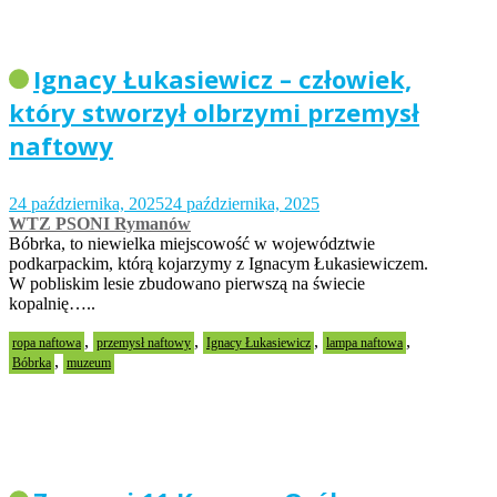
Ignacy Łukasiewicz – człowiek,
który stworzył olbrzymi przemysł
naftowy
24 października, 2025
24 października, 2025
WTZ PSONI Rymanów
Bóbrka, to niewielka miejscowość w województwie
podkarpackim, którą kojarzymy z Ignacym Łukasiewiczem.
W pobliskim lesie zbudowano pierwszą na świecie
kopalnię…..
,
,
,
,
ropa naftowa
przemysł naftowy
Ignacy Łukasiewicz
lampa naftowa
,
Bóbrka
muzeum