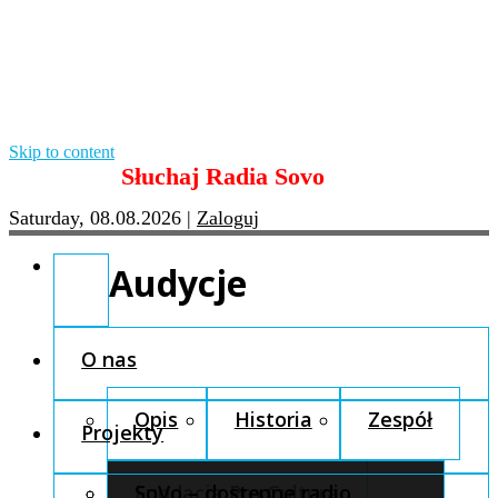
Skip to content
Słuchaj Radia Sovo
Saturday, 08.08.2026
|
Zaloguj
Audycje
O nas
Opis
Historia
Zespół
Projekty
Fundacja Pro Cultura
SoVo – dostępne radio