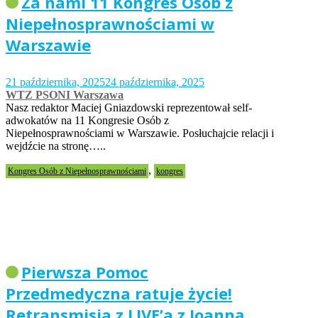
Za nami 11 Kongres Osób z
Niepełnosprawnościami w
Warszawie
21 października, 2025
24 października, 2025
WTZ PSONI Warszawa
Nasz redaktor Maciej Gniazdowski reprezentował self-
adwokatów na 11 Kongresie Osób z
Niepełnosprawnościami w Warszawie. Posłuchajcie relacji i
wejdźcie na stronę…..
,
Kongres Osób z Niepełnosprawnościami
kongres
Pierwsza Pomoc
Przedmedyczna ratuje życie!
Retransmisja z LIVE’a z Joanną