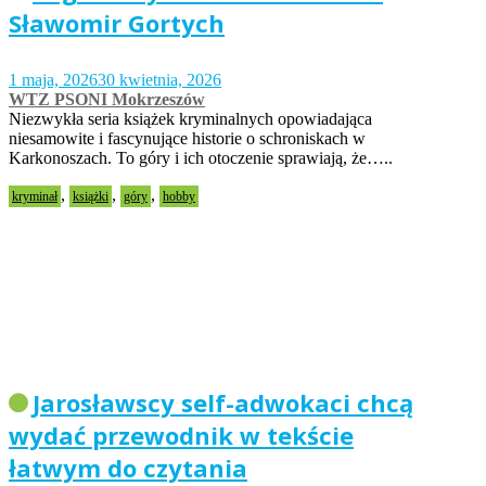
Sławomir Gortych
1 maja, 2026
30 kwietnia, 2026
WTZ PSONI Mokrzeszów
Niezwykła seria książek kryminalnych opowiadająca
niesamowite i fascynujące historie o schroniskach w
Karkonoszach. To góry i ich otoczenie sprawiają, że…..
,
,
,
kryminał
książki
góry
hobby
Jarosławscy self-adwokaci chcą
wydać przewodnik w tekście
łatwym do czytania