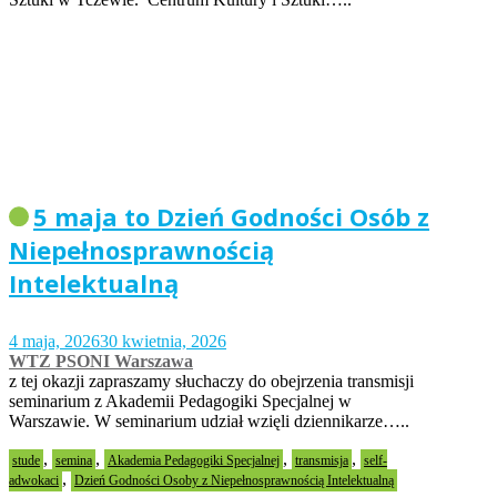
5 maja to Dzień Godności Osób z
Niepełnosprawnością
Intelektualną
4 maja, 2026
30 kwietnia, 2026
WTZ PSONI Warszawa
z tej okazji zapraszamy słuchaczy do obejrzenia transmisji
seminarium z Akademii Pedagogiki Specjalnej w
Warszawie. W seminarium udział wzięli dziennikarze…..
,
,
,
,
stude
semina
Akademia Pedagogiki Specjalnej
transmisja
self-
,
adwokaci
Dzień Godności Osoby z Niepełnosprawnością Intelektualną