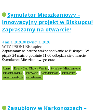
Symulator Mieszkaniowy –
innowacyjny projekt w Biskupcu!
Zapraszamy na otwarcie!
4 maja, 2026
30 kwietnia, 2026
WTZ PSONI Biskupiec
Zapraszamy na bardzo ważne spotkanie w Biskupcu. W
piątek 24 maja o godzinie 11:00 odbędzie się otwarcie
Symulatora Mieszkaniowego oraz…..
,
,
,
Rotary
Rotary Club Olsztyn Varmia
Symulator Mieszkaniowy
,
,
,
,
samostanowienie
innowacje
samodzielność
seminarium
,
samodzielneżycie
self adwokaci
Zagubiony w Karkonoszach –