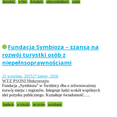
,
,
,
,
dorosłość
wybór
dojrzałość
odpowiedzialność
sonda
Fundacja Symbioza – szansą na
rozwój turystki osób z
niepełnsoprawnościami
25 września, 2025
27 lutego, 2026
WTZ PSONI Mokrzeszów
Fundacja „Symbioza” w Świdnicy dba o zrównoważony
rozwój miejsc i regionów. Integruje ludzi wokół wspólnych
idei pożytku publicznego. Kształtuje świadomość…..
,
,
,
fundacja
wycieczki
turystyka
zwiedzanie