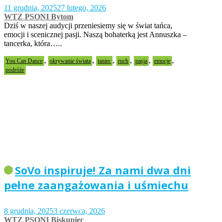
11 grudnia, 2025
27 lutego, 2026
WTZ PSONI Bytom
Dziś w naszej audycji przeniesiemy się w świat tańca,
emocji i scenicznej pasji. Naszą bohaterką jest Annuszka –
tancerka, która…..
,
,
,
,
,
,
You Can Dance
okrywanie świata
taniec
ruch
pasja
emocje
podróże
SoVo inspiruje! Za nami dwa dni
pełne zaangażowania i uśmiechu
8 grudnia, 2025
3 czerwca, 2026
WTZ PSONI Biskupiec