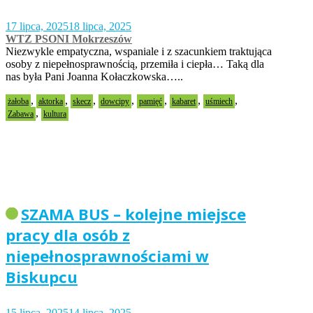
17 lipca, 2025
18 lipca, 2025
WTZ PSONI Mokrzeszów
Niezwykle empatyczna, wspaniale i z szacunkiem traktująca
osoby z niepełnosprawnością, przemiła i ciepła… Taką dla
nas była Pani Joanna Kołaczkowska…..
,
,
,
,
,
,
,
żałoba
aktorka
skecz
dowcipy
pamięć
kabaret
uśmiech
,
Zabawa
kultura
SZAMA BUS – kolejne miejsce
pracy dla osób z
niepełnosprawnościami w
Biskupcu
15 lipca, 2025
14 lipca, 2025