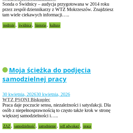
Sonda o Świdnicy – audycja przygotowana w 2014 roku
przez zespół dziennikarzy z WTZ Mokrzeszów. Znajdziesz
tam wiele ciekawych informacji…..
,
,
,
podroże
świdnica
historia
kultura
Moja ścieżka do podjęcia
samodzielnej pracy
30 kwietnia, 2026
30 kwietnia, 2026
WTZ PSONI Biskupiec
Praca daje poczucie sensu, niezależności i satysfakcji. Dla
osób z niepełnosprawnością to często także krok w stronę
większej samodzielności i…..
,
,
,
,
ZAZ
samodzielność
zatrudnienie
self adwokaci
praca