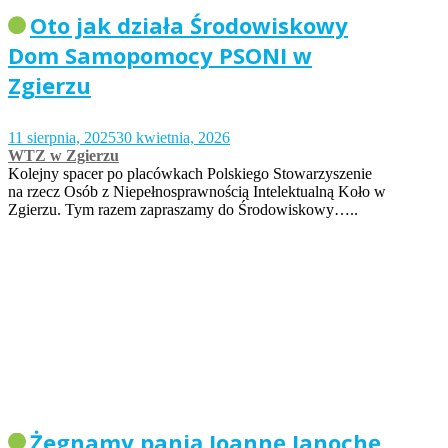
Oto jak działa Środowiskowy
Dom Samopomocy PSONI w
Zgierzu
11 sierpnia, 2025
30 kwietnia, 2026
WTZ w Zgierzu
Kolejny spacer po placówkach Polskiego Stowarzyszenie
na rzecz Osób z Niepełnosprawnością Intelektualną Koło w
Zgierzu. Tym razem zapraszamy do Środowiskowy…..
Żegnamy panią Joannę Janochę