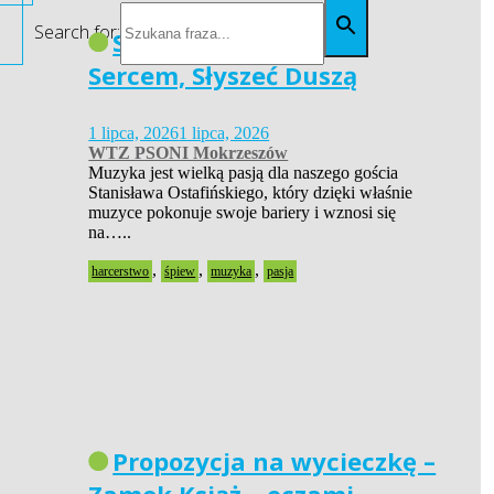
Search for:
Siła Pasji – Widzieć
Sercem, Słyszeć Duszą
1 lipca, 2026
1 lipca, 2026
WTZ PSONI Mokrzeszów
Muzyka jest wielką pasją dla naszego gościa
Stanisława Ostafińskiego, który dzięki właśnie
muzyce pokonuje swoje bariery i wznosi się
na…..
,
,
,
harcerstwo
śpiew
muzyka
pasja
Propozycja na wycieczkę –