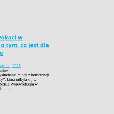
wokaci w
o tym, co jest dla
e
wietnia, 2026
osław
łuchania relacji z konferencji
sy”, która odbyła się w
zędzie Wojewódzkim w
kanie…..