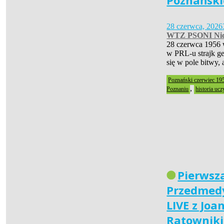
Poznański
28 czerwca, 2026
WTZ PSONI Nid
28 czerwca 1956 
w PRL-u strajk ge
się w pole bitwy,
Poznański czerwiec 19
,
Poznaniu
historia ucz
Pierwsz
Przedmedy
LIVE z Joa
Ratownik