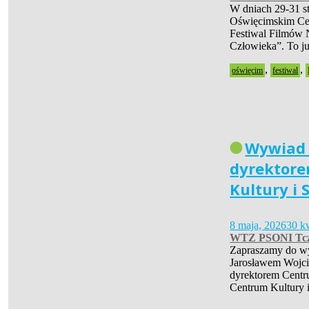
W dniach 29-31 s
Oświęcimskim Cen
Festiwal Filmów 
Człowieka”. To 
,
,
oświęcim
festiwal
Wywiad
dyrektor
Kultury i 
8 maja, 2026
30 k
WTZ PSONI Tc
Zapraszamy do w
Jarosławem Wojc
dyrektorem Centr
Centrum Kultury 