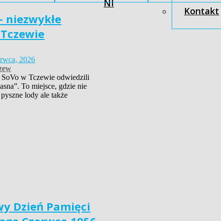
NI
Kontakt
– niezwykłe
 Tczewie
erwca, 2026
zew
 SoVo w Tczewie odwiedzili
asna”. To miejsce, gdzie nie
 pyszne lody ale także
y Dzień Pamięci