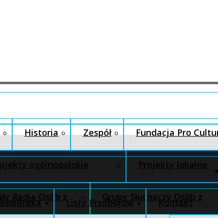
Historia
Zespół
Fundacja Pro Cultu
ojekty ogólnopolskie
Projekty lokalne
ły Radia Osób z
Grupy Słuchaczy Osób z
Biblioteka
Listy Przebojów
Kontakt