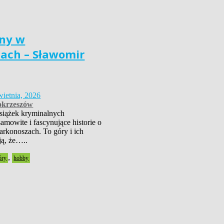
ny w
ach – Sławomir
wietnia, 2026
krzeszów
książek kryminalnych
amowite i fascynujące historie o
rkonoszach. To góry i ich
ją, że…..
,
óry
hobby