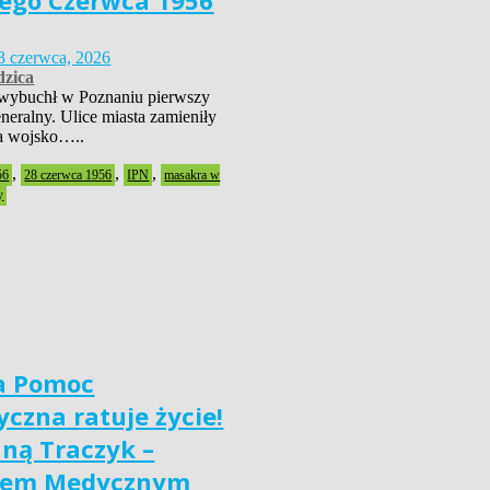
ego Czerwca 1956
3 czerwca, 2026
zica
wybuchł w Poznaniu pierwszy
neralny. Ulice miasta zamieniły
 a wojsko…..
,
,
,
56
28 czerwca 1956
IPN
masakra w
y
a Pomoc
czna ratuje życie!
nną Traczyk –
iem Medycznym