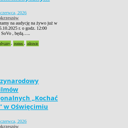
 czerwca, 2026
krzeszów
szamy na audycję na żywo już w
5.10.2025 r. o godz. 12:00
 SoVo , będą…..
,
,
edyczny
pomoc
zdrowie
dzynarodowy
Filmów
jonalnych „Kochać
” w Oświęcimiu
 czerwca, 2026
krzeszów