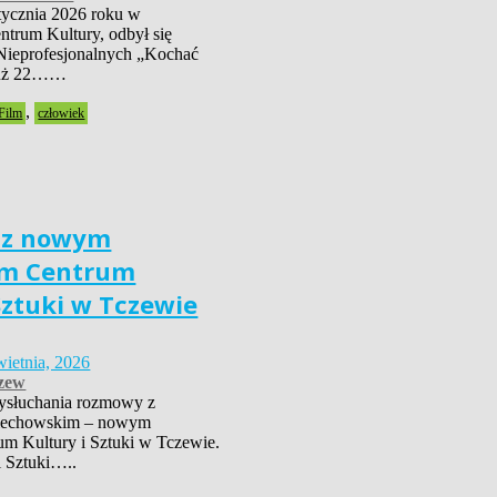
tycznia 2026 roku w
trum Kultury, odbył się
Nieprofesjonalnych „Kochać
już 22……
,
Film
człowiek
 z nowym
em Centrum
Sztuki w Tczewie
wietnia, 2026
zew
ysłuchania rozmowy z
iechowskim – nowym
um Kultury i Sztuki w Tczewie.
i Sztuki…..