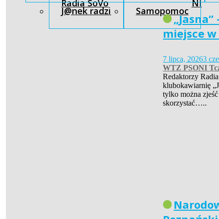
Radia SoVo
NI
J@nek radzi
Samopomoc
„Jasna” 
miejsce w
7 lipca, 2026
3 cz
WTZ PSONI Tc
Redaktorzy Radia
klubokawiarnię „J
tylko można zjeść
skorzystać…..
Narodow