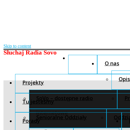
Skip to content
Słuchaj Radia Sovo
O nas
Opis
Projekty
SoVo – dostępne radio
Pr
Tu jesteśmy
internetowe
Senioralne Oddziały
Oddzia
Porady