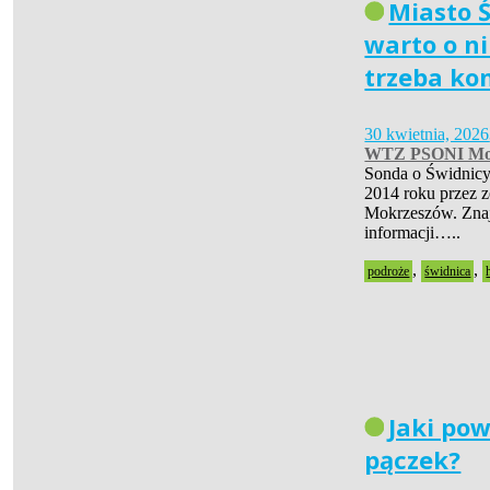
Miasto Ś
warto o ni
trzeba ko
30 kwietnia, 2026
WTZ PSONI Mo
Sonda o Świdnicy
2014 roku przez 
Mokrzeszów. Znaj
informacji…..
,
,
podroże
świdnica
Jaki pow
pączek?