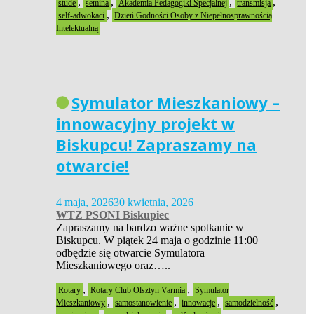
,
,
,
,
stude
semina
Akademia Pedagogiki Specjalnej
transmisja
,
self-adwokaci
Dzień Godności Osoby z Niepełnosprawnością
Intelektualną
Symulator Mieszkaniowy –
innowacyjny projekt w
Biskupcu! Zapraszamy na
otwarcie!
4 maja, 2026
30 kwietnia, 2026
WTZ PSONI Biskupiec
Zapraszamy na bardzo ważne spotkanie w
Biskupcu. W piątek 24 maja o godzinie 11:00
odbędzie się otwarcie Symulatora
Mieszkaniowego oraz…..
,
,
Rotary
Rotary Club Olsztyn Varmia
Symulator
,
,
,
,
Mieszkaniowy
samostanowienie
innowacje
samodzielność