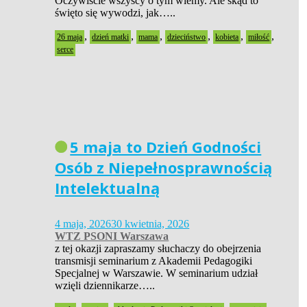
Oczywiście wszyscy o tym wiemy. Ale skąd to
święto się wywodzi, jak…..
,
,
,
,
,
,
26 maja
dzień matki
mama
dzieciństwo
kobieta
miłość
serce
5 maja to Dzień Godności
Osób z Niepełnosprawnością
Intelektualną
4 maja, 2026
30 kwietnia, 2026
WTZ PSONI Warszawa
z tej okazji zapraszamy słuchaczy do obejrzenia
transmisji seminarium z Akademii Pedagogiki
Specjalnej w Warszawie. W seminarium udział
wzięli dziennikarze…..