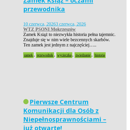
Zamek Książ – oczami
przewodnika
10 czerwca, 2026
3 czerwca, 2026
WTZ PSONI Mokrzeszów
Zamek Książ to niezwykła historia pełna tajemnic.
Znajduje się w nim wiele bezcennych skarbów.
Ten zamek jest jednym z najczęściej…..
,
,
,
,
zamek
przewodnik
wycieczka
zwiedzanie
historia
Pierwsze Centrum
Komunikacji dla Osób z
Niepełnosprawnościami –
już otwarte!