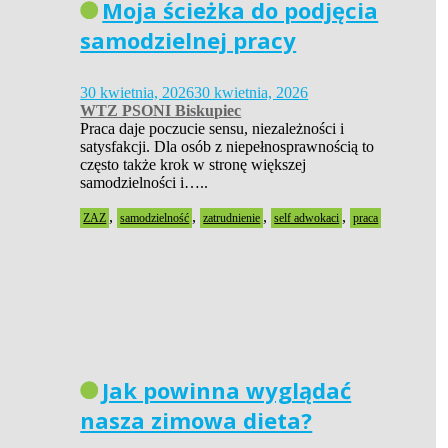
Moja ścieżka do podjęcia
samodzielnej pracy
30 kwietnia, 2026
30 kwietnia, 2026
WTZ PSONI Biskupiec
Praca daje poczucie sensu, niezależności i
satysfakcji. Dla osób z niepełnosprawnością to
często także krok w stronę większej
samodzielności i…..
,
,
,
,
ZAZ
samodzielność
zatrudnienie
self adwokaci
praca
Jak powinna wyglądać
nasza zimowa dieta?