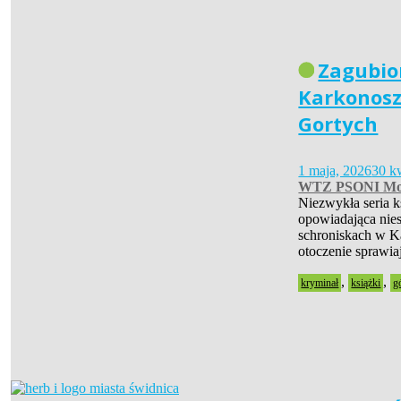
Zagubio
Karkonosz
Gortych
1 maja, 2026
30 k
WTZ PSONI Mo
Niezwykła seria 
opowiadająca nies
schroniskach w Ka
otoczenie sprawia
,
,
kryminał
książki
g