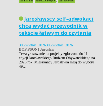
,
,
seminarium
samodzielneżycie
self adwokaci
Jarosławscy self-adwokaci
chcą wydać przewodnik w
tekście łatwym do czytania
30 kwietnia, 2026
30 kwietnia, 2026
BOP PSONI Jarosław
Trwa głosowanie na projekty zgłoszone do 11.
edycji Jarosławskiego Budżetu Obywatelskiego na
2026 rok. Mieszkańcy Jarosławia mają do wyboru
49…..