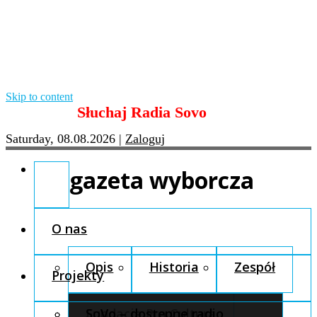
Skip to content
Słuchaj Radia Sovo
Saturday, 08.08.2026
|
Zaloguj
gazeta wyborcza
O nas
Opis
Historia
Zespół
Projekty
Fundacja Pro Cultura
SoVo – dostępne radio