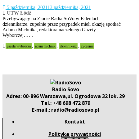
5 października, 2021
13 października, 2021
UTW Łódź
Przebywający na Zlocie Radia SoVo w Falentach
dziennikarze, zupełnie przez przypadek mieli okazję spotkać
Adama Michnika, redaktora naczelnego Gazety
Wyborczej……
,
,
,
gazeta wyborcza
adam michnik
dziennikarz
życzenia
Radio Sovo
Adres: 00-896 Warszawa,ul. Ogrodowa 32 lok. 29
Tel.: +48 698 472 879
E-mail.: radio@radiosovo.pl
Kontakt
Polityka prywatności