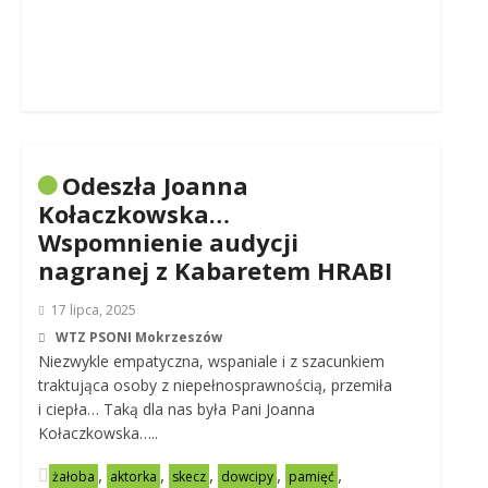
Odeszła Joanna
Kołaczkowska…
Wspomnienie audycji
nagranej z Kabaretem HRABI
17 lipca, 2025
WTZ PSONI Mokrzeszów
Niezwykle empatyczna, wspaniale i z szacunkiem
traktująca osoby z niepełnosprawnością, przemiła
i ciepła… Taką dla nas była Pani Joanna
Kołaczkowska…..
,
,
,
,
,
żałoba
aktorka
skecz
dowcipy
pamięć