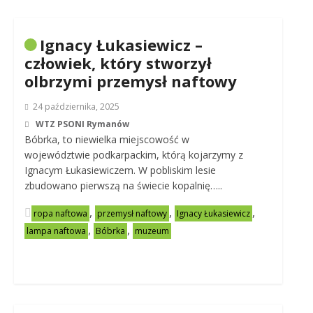
Ignacy Łukasiewicz –
człowiek, który stworzył
olbrzymi przemysł naftowy
24 października, 2025
WTZ PSONI Rymanów
Bóbrka, to niewielka miejscowość w
województwie podkarpackim, którą kojarzymy z
Ignacym Łukasiewiczem. W pobliskim lesie
zbudowano pierwszą na świecie kopalnię…..
,
,
,
ropa naftowa
przemysł naftowy
Ignacy Łukasiewicz
,
,
lampa naftowa
Bóbrka
muzeum