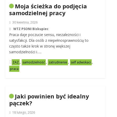
Moja ścieżka do podjęcia
samodzielnej pracy
30 kwietnia, 2026
WTZ PSONI Biskupiec
Praca daje poczucie sensu, niezależności i
satysfakcji. Dla osób z niepełnosprawnością to
często także krok w stronę większej
samodzielności i…..
,
,
,
,
ZAZ
samodzielność
zatrudnienie
self adwokaci
praca
Jaki powinien być idealny
pączek?
18 lutego, 2026