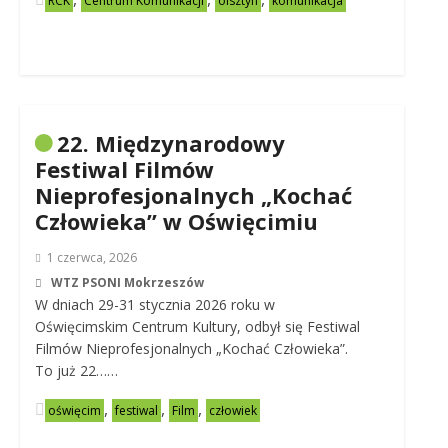
RCK
Centrum Komunikacji
olsztyn
komunikacja
22. Międzynarodowy
Festiwal Filmów
Nieprofesjonalnych „Kochać
Człowieka” w Oświęcimiu
1 czerwca, 2026
WTZ PSONI Mokrzeszów
W dniach 29-31 stycznia 2026 roku w
Oświęcimskim Centrum Kultury, odbył się Festiwal
Filmów Nieprofesjonalnych „Kochać Człowieka”.
To już 22……
,
,
,
oświęcim
festiwal
Film
człowiek