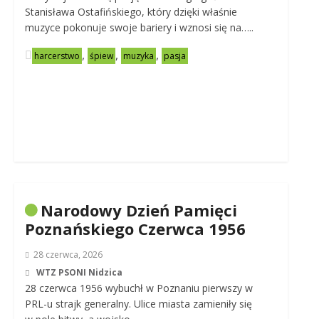
Stanisława Ostafińskiego, który dzięki właśnie
muzyce pokonuje swoje bariery i wznosi się na…..
,
,
,
harcerstwo
śpiew
muzyka
pasja
Narodowy Dzień Pamięci
Poznańskiego Czerwca 1956
28 czerwca, 2026
WTZ PSONI Nidzica
28 czerwca 1956 wybuchł w Poznaniu pierwszy w
PRL-u strajk generalny. Ulice miasta zamieniły się