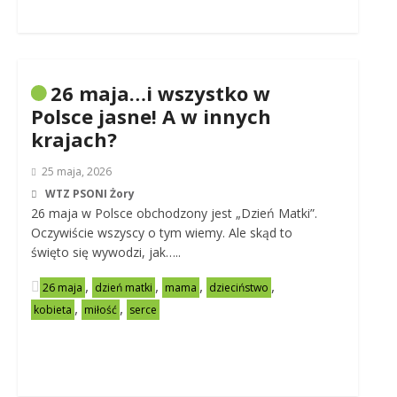
26 maja…i wszystko w
Polsce jasne! A w innych
krajach?
25 maja, 2026
WTZ PSONI Żory
26 maja w Polsce obchodzony jest „Dzień Matki”.
Oczywiście wszyscy o tym wiemy. Ale skąd to
święto się wywodzi, jak…..
,
,
,
,
26 maja
dzień matki
mama
dzieciństwo
,
,
kobieta
miłość
serce