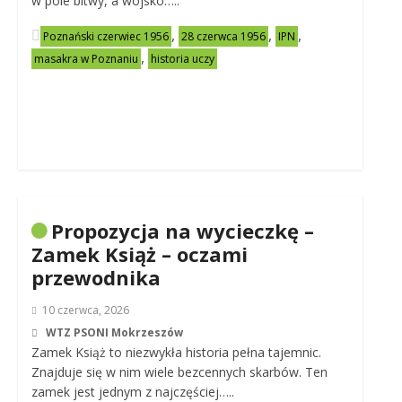
w pole bitwy, a wojsko…..
,
,
,
Poznański czerwiec 1956
28 czerwca 1956
IPN
,
masakra w Poznaniu
historia uczy
Propozycja na wycieczkę –
Zamek Książ – oczami
przewodnika
10 czerwca, 2026
WTZ PSONI Mokrzeszów
Zamek Książ to niezwykła historia pełna tajemnic.
Znajduje się w nim wiele bezcennych skarbów. Ten
zamek jest jednym z najczęściej…..