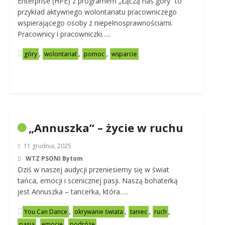
Enterprise (HPE) z programem „Łączą nas góry” to
przykład aktywnego wolontariatu pracowniczego
wspierającego osoby z niepełnosprawnościami.
Pracownicy i pracowniczki…..
,
,
,
góry
wolontariat
pomoc
wsparcie
„Annuszka” – życie w ruchu
11 grudnia, 2025
WTZ PSONI Bytom
Dziś w naszej audycji przeniesiemy się w świat
tańca, emocji i scenicznej pasji. Naszą bohaterką
jest Annuszka – tancerka, która…..
,
,
,
,
You Can Dance
okrywanie świata
taniec
ruch
,
,
pasja
emocje
podróże