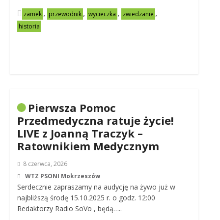
,
,
,
,
zamek
przewodnik
wycieczka
zwiedzanie
historia
Pierwsza Pomoc
Przedmedyczna ratuje życie!
LIVE z Joanną Traczyk –
Ratownikiem Medycznym
8 czerwca, 2026
WTZ PSONI Mokrzeszów
Serdecznie zapraszamy na audycję na żywo już w
najbliższą środę 15.10.2025 r. o godz. 12:00
Redaktorzy Radio SoVo , będą…..