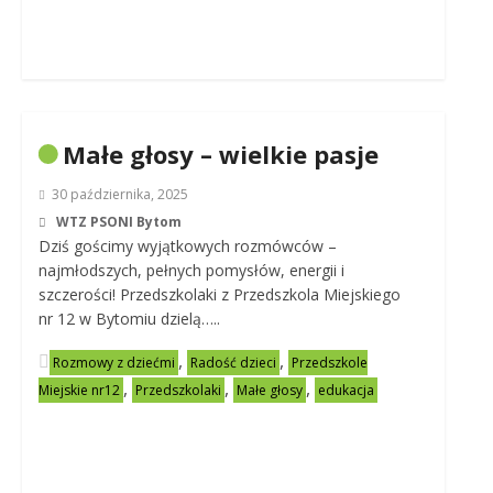
Małe głosy – wielkie pasje
30 października, 2025
WTZ PSONI Bytom
Dziś gościmy wyjątkowych rozmówców –
najmłodszych, pełnych pomysłów, energii i
szczerości! Przedszkolaki z Przedszkola Miejskiego
nr 12 w Bytomiu dzielą…..
,
,
Rozmowy z dziećmi
Radość dzieci
Przedszkole
,
,
,
Miejskie nr12
Przedszkolaki
Małe głosy
edukacja