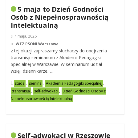
5 maja to Dzień Godności
Osób z Niepełnosprawnością
Intelektualną
4 maja, 2026
WTZ PSONI Warszawa
z tej okazji zapraszamy słuchaczy do obejrzenia
transmisji seminarium z Akademii Pedagogiki
Specjalnej w Warszawie. W seminarium udział
wzięli dziennikarze…..
,
,
,
stude
semina
Akademia Pedagogiki Specjalnej
,
,
transmisja
self-adwokaci
Dzień Godności Osoby z
Niepełnosprawnością Intelektualną
Self-adwokaci w Rzeszowie