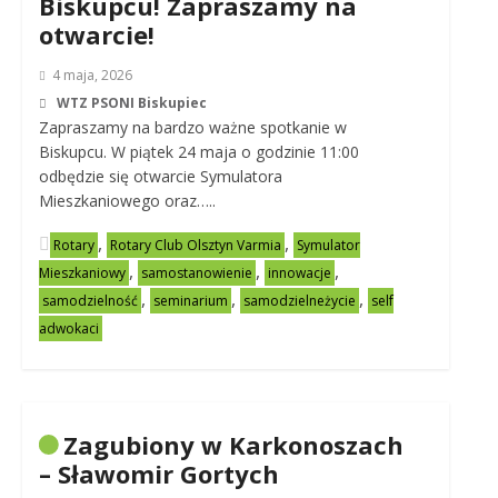
Biskupcu! Zapraszamy na
otwarcie!
4 maja, 2026
WTZ PSONI Biskupiec
Zapraszamy na bardzo ważne spotkanie w
Biskupcu. W piątek 24 maja o godzinie 11:00
odbędzie się otwarcie Symulatora
Mieszkaniowego oraz…..
,
,
Rotary
Rotary Club Olsztyn Varmia
Symulator
,
,
,
Mieszkaniowy
samostanowienie
innowacje
,
,
,
samodzielność
seminarium
samodzielneżycie
self
adwokaci
Zagubiony w Karkonoszach
– Sławomir Gortych