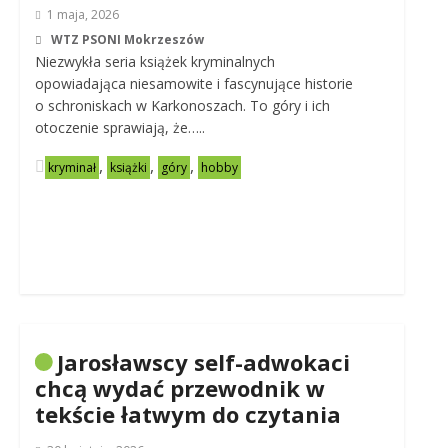
1 maja, 2026
WTZ PSONI Mokrzeszów
Niezwykła seria książek kryminalnych
opowiadająca niesamowite i fascynujące historie
o schroniskach w Karkonoszach. To góry i ich
otoczenie sprawiają, że…..
,
,
,
kryminał
książki
góry
hobby
Jarosławscy self-adwokaci
chcą wydać przewodnik w
tekście łatwym do czytania