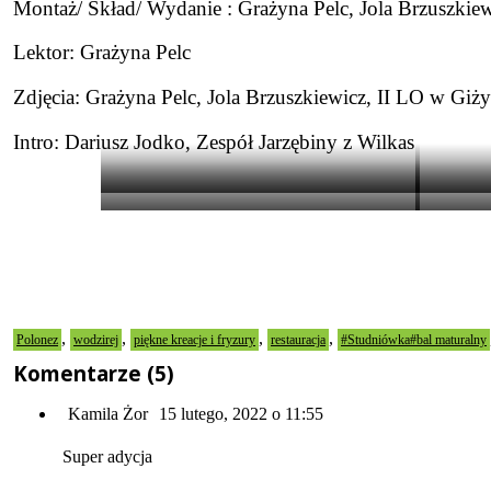
Montaż/ Skład/ Wydanie : Grażyna Pelc, Jola Brzuszkie
Lektor: Grażyna Pelc
Zdjęcia: Grażyna Pelc, Jola Brzuszkiewicz, II LO w Giż
Intro: Dariusz Jodko, Zespół Jarzębiny z Wilkas
1975
2022
,
,
,
,
Polonez
wodzirej
piękne kreacje i fryzury
restauracja
#Studniówka#bal maturalny
Komentarze (5)
Kamila Żor
15 lutego, 2022 o 11:55
Super adycja