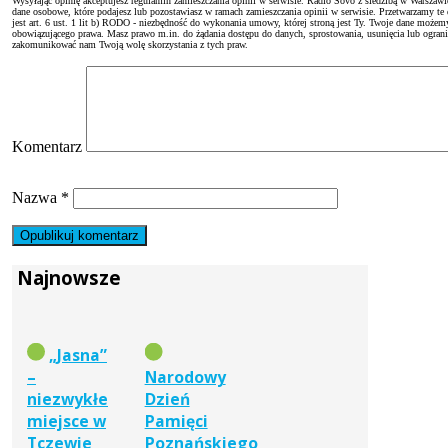
Wysyłając opinię akceptujesz regulamin zamieszczania opinii w serwisie. Radio Sovo z siedzibą w Warszaw
dane osobowe, które podajesz lub pozostawiasz w ramach zamieszczania opinii w serwisie. Przetwarzamy te
jest art. 6 ust. 1 lit b) RODO - niezbędność do wykonania umowy, której stroną jest Ty. Twoje dane moż
obowiązującego prawa. Masz prawo m.in. do żądania dostępu do danych, sprostowania, usunięcia lub ogranicze
zakomunikować nam Twoją wolę skorzystania z tych praw.
Komentarz
Nazwa
*
Najnowsze
„Jasna”
–
Narodowy
niezwykłe
Dzień
miejsce w
Pamięci
Tczewie
Poznańskiego