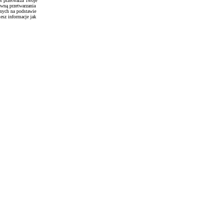
r przetwarza Twoje
awną przetwarzania
anych na podstawie
esz informacje jak