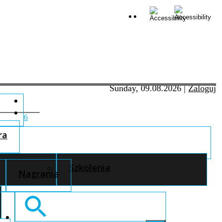
Sunday, 09.08.2026
|
Zaloguj
6
ra
Szkolenia
Nagrania