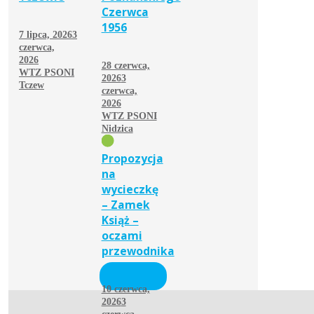
Czerwca
1956
7 lipca, 2026
3
czerwca,
2026
28 czerwca,
WTZ PSONI
2026
3
Tczew
czerwca,
2026
WTZ PSONI
Nidzica
Propozycja
na
wycieczkę
– Zamek
Książ –
oczami
przewodnika
10 czerwca,
2026
3