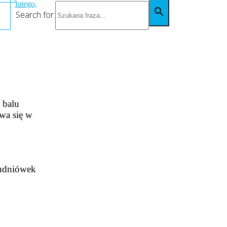
lutego,
Search for:
 balu
wa się w
u
tudniówek