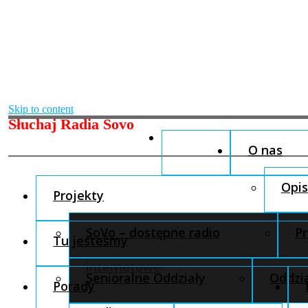
Skip to content
Słuchaj Radia Sovo
O nas
Opis
Projekty
SoVo – dostępne radio
Pr
Tu jesteśmy
internetowe
Senioralne Oddziały
Oddzia
Porady