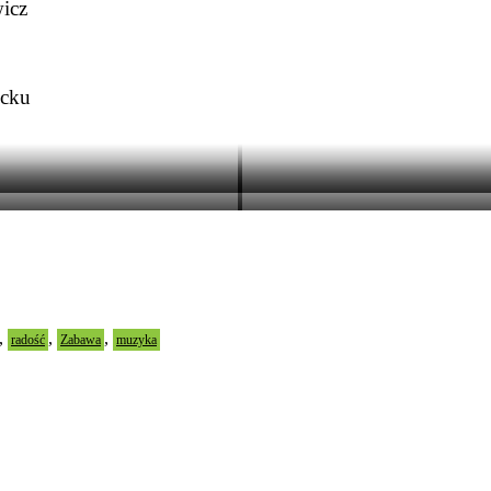
wicz
ycku
1980
1980
2022
2022
,
,
,
radość
Zabawa
muzyka