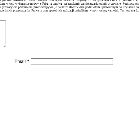
ie jest administratorem Twoich danych osobowych dla celów związanych z korzystaniem z serwisu. Administrato
 dane w celu wykonania umowy z Tobą, tą umową jest regulamin zamieszczania opinii w serwisie. Podstawą pr
emy przekazywać podmiotom przetwarzającym je na nasze zlecenie oraz podmiotom uprawnionym do uzyskania d
nia ich przetwarzania. Prawa te oraz sposób ich realizacji opisaliśmy w polityce prywatności. Tam też znajdzi
Email
*