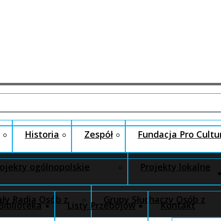
Historia
Zespół
Fundacja Pro Cultu
ojekty ogólnopolskie
Projekty lokalne
ły Radia Osób z
Grupy Słuchaczy Osób z
Biblioteka
Listy Przebojów
Kontakt