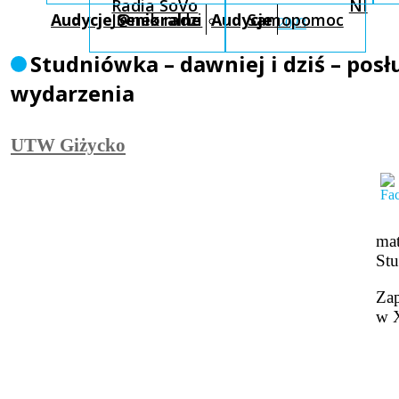
Radia SoVo
NI
Audycje Senioralne
J@nek radzi
Audycje
Samopomoc
2023
Studniówka – dawniej i dziś – po
wydarzenia
UTW Giżycko
mat
Stu
Za
w 