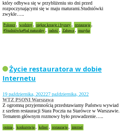
który odbywa się w przybliżeniu sto dni przed
rozpoczynającymi się w maju maturami.Studniówki
zwykle…..
,
,
,
,
Polonez
wodzirej
piękne kreacje i fryzury
restauracja
,
,
,
#Studniówka#bal maturalny
radość
Zabawa
muzyka
Życie restauratora w dobie
Internetu
19 października, 2022
27 października, 2022
WTZ PSONI Warszawa
Z ogromną przyjemnością przedstawiamy Państwu wywiad
z szefem restauracji Stara Poczta na Starówce w Warszawie.
Tematem głównym rozmowy było prowadzenie…..
,
,
,
,
opinia
konkurencja
kelner
restauracja
internet