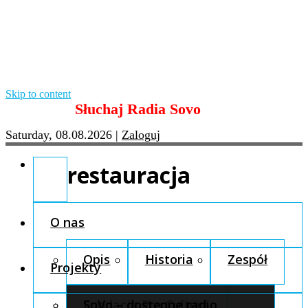
Skip to content
Słuchaj Radia Sovo
Saturday, 08.08.2026
|
Zaloguj
restauracja
O nas
Opis
Historia
Zespół
Projekty
Fundacja Pro Cultura
SoVo – dostępne radio