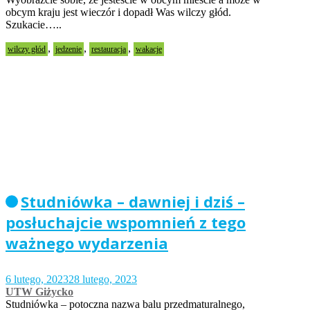
obcym kraju jest wieczór i dopadł Was wilczy głód.
Szukacie…..
,
,
,
wilczy głód
jedzenie
restauracja
wakacje
Studniówka – dawniej i dziś –
posłuchajcie wspomnień z tego
ważnego wydarzenia
6 lutego, 2023
28 lutego, 2023
UTW Giżycko
Studniówka – potoczna nazwa balu przedmaturalnego,