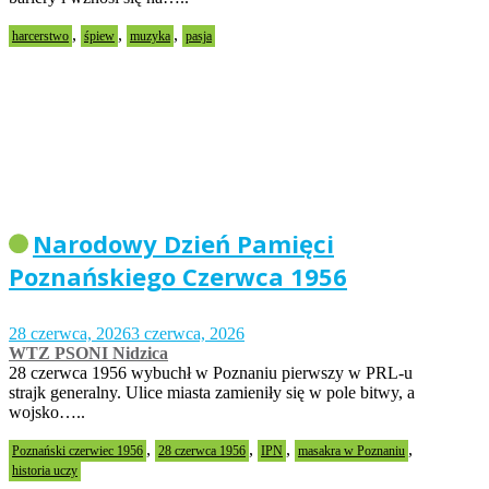
,
,
,
harcerstwo
śpiew
muzyka
pasja
Narodowy Dzień Pamięci
Poznańskiego Czerwca 1956
28 czerwca, 2026
3 czerwca, 2026
WTZ PSONI Nidzica
28 czerwca 1956 wybuchł w Poznaniu pierwszy w PRL-u
strajk generalny. Ulice miasta zamieniły się w pole bitwy, a
wojsko…..
,
,
,
,
Poznański czerwiec 1956
28 czerwca 1956
IPN
masakra w Poznaniu
historia uczy