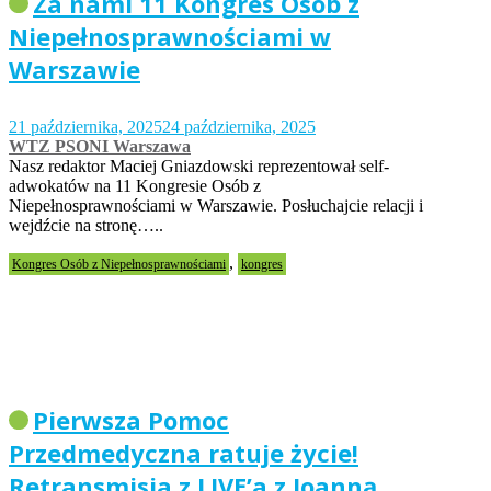
Za nami 11 Kongres Osób z
Niepełnosprawnościami w
Warszawie
21 października, 2025
24 października, 2025
WTZ PSONI Warszawa
Nasz redaktor Maciej Gniazdowski reprezentował self-
adwokatów na 11 Kongresie Osób z
Niepełnosprawnościami w Warszawie. Posłuchajcie relacji i
wejdźcie na stronę…..
,
Kongres Osób z Niepełnosprawnościami
kongres
Pierwsza Pomoc
Przedmedyczna ratuje życie!
Retransmisja z LIVE’a z Joanną