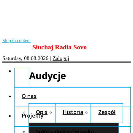
Skip to content
Słuchaj Radia Sovo
Saturday, 08.08.2026
|
Zaloguj
Audycje
O nas
Opis
Historia
Zespół
Projekty
Fundacja Pro Cultura
SoVo – dostępne radio