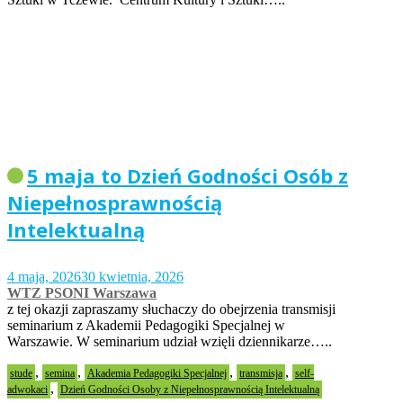
5 maja to Dzień Godności Osób z
Niepełnosprawnością
Intelektualną
4 maja, 2026
30 kwietnia, 2026
WTZ PSONI Warszawa
z tej okazji zapraszamy słuchaczy do obejrzenia transmisji
seminarium z Akademii Pedagogiki Specjalnej w
Warszawie. W seminarium udział wzięli dziennikarze…..
,
,
,
,
stude
semina
Akademia Pedagogiki Specjalnej
transmisja
self-
,
adwokaci
Dzień Godności Osoby z Niepełnosprawnością Intelektualną