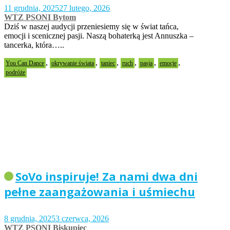
11 grudnia, 2025
27 lutego, 2026
WTZ PSONI Bytom
Dziś w naszej audycji przeniesiemy się w świat tańca,
emocji i scenicznej pasji. Naszą bohaterką jest Annuszka –
tancerka, która…..
,
,
,
,
,
,
You Can Dance
okrywanie świata
taniec
ruch
pasja
emocje
podróże
SoVo inspiruje! Za nami dwa dni
pełne zaangażowania i uśmiechu
8 grudnia, 2025
3 czerwca, 2026
WTZ PSONI Biskupiec