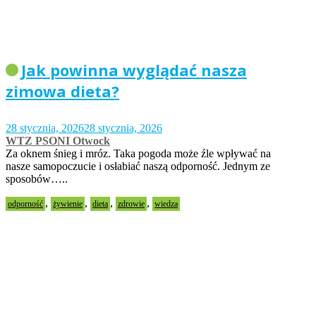
Jak powinna wyglądać nasza
zimowa dieta?
28 stycznia, 2026
28 stycznia, 2026
WTZ PSONI Otwock
Za oknem śnieg i mróz. Taka pogoda może źle wpływać na
nasze samopoczucie i osłabiać naszą odporność. Jednym ze
sposobów…..
,
,
,
,
odporność
żywienie
dieta
zdrowie
wiedza