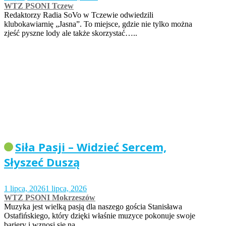
WTZ PSONI Tczew
Redaktorzy Radia SoVo w Tczewie odwiedzili
klubokawiarnię „Jasna”. To miejsce, gdzie nie tylko można
zjeść pyszne lody ale także skorzystać…..
Siła Pasji – Widzieć Sercem,
Słyszeć Duszą
1 lipca, 2026
1 lipca, 2026
WTZ PSONI Mokrzeszów
Muzyka jest wielką pasją dla naszego gościa Stanisława
Ostafińskiego, który dzięki właśnie muzyce pokonuje swoje
bariery i wznosi się na…..