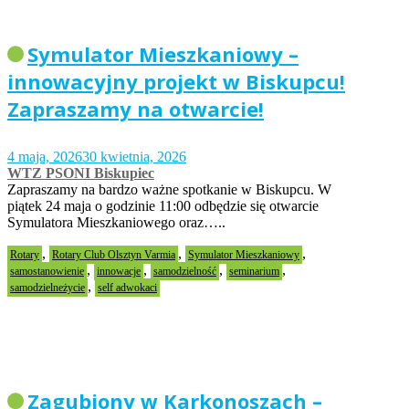
Symulator Mieszkaniowy –
innowacyjny projekt w Biskupcu!
Zapraszamy na otwarcie!
4 maja, 2026
30 kwietnia, 2026
WTZ PSONI Biskupiec
Zapraszamy na bardzo ważne spotkanie w Biskupcu. W
piątek 24 maja o godzinie 11:00 odbędzie się otwarcie
Symulatora Mieszkaniowego oraz…..
,
,
,
Rotary
Rotary Club Olsztyn Varmia
Symulator Mieszkaniowy
,
,
,
,
samostanowienie
innowacje
samodzielność
seminarium
,
samodzielneżycie
self adwokaci
Zagubiony w Karkonoszach –