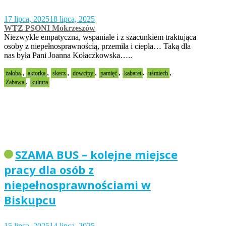
17 lipca, 2025
18 lipca, 2025
WTZ PSONI Mokrzeszów
Niezwykle empatyczna, wspaniale i z szacunkiem traktująca
osoby z niepełnosprawnością, przemiła i ciepła… Taką dla
nas była Pani Joanna Kołaczkowska…..
,
,
,
,
,
,
,
żałoba
aktorka
skecz
dowcipy
pamięć
kabaret
uśmiech
,
Zabawa
kultura
SZAMA BUS – kolejne miejsce
pracy dla osób z
niepełnosprawnościami w
Biskupcu
15 lipca, 2025
14 lipca, 2025