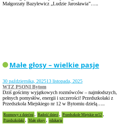
Małgorzaty Bazylewicz „Ludzie Jarosławia”…..
Małe głosy – wielkie pasje
30 października, 2025
13 listopada, 2025
WTZ PSONI Bytom
Dziś gościmy wyjątkowych rozmówców – najmłodszych,
pełnych pomysłów, energii i szczerości! Przedszkolaki z
Przedszkola Miejskiego nr 12 w Bytomiu dzielą…..
,
,
,
Rozmowy z dziećmi
Radość dzieci
Przedszkole Miejskie nr12
,
,
Przedszkolaki
Małe głosy
edukacja