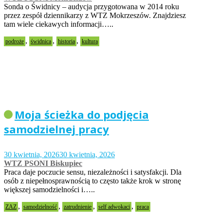
Sonda o Świdnicy – audycja przygotowana w 2014 roku
przez zespół dziennikarzy z WTZ Mokrzeszów. Znajdziesz
tam wiele ciekawych informacji…..
,
,
,
podroże
świdnica
historia
kultura
Moja ścieżka do podjęcia
samodzielnej pracy
30 kwietnia, 2026
30 kwietnia, 2026
WTZ PSONI Biskupiec
Praca daje poczucie sensu, niezależności i satysfakcji. Dla
osób z niepełnosprawnością to często także krok w stronę
większej samodzielności i…..
,
,
,
,
ZAZ
samodzielność
zatrudnienie
self adwokaci
praca