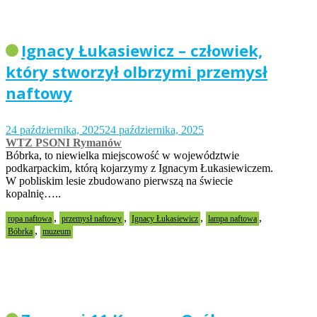
Ignacy Łukasiewicz – człowiek,
który stworzył olbrzymi przemysł
naftowy
24 października, 2025
24 października, 2025
WTZ PSONI Rymanów
Bóbrka, to niewielka miejscowość w województwie
podkarpackim, którą kojarzymy z Ignacym Łukasiewiczem.
W pobliskim lesie zbudowano pierwszą na świecie
kopalnię…..
,
,
,
,
ropa naftowa
przemysł naftowy
Ignacy Łukasiewicz
lampa naftowa
,
Bóbrka
muzeum