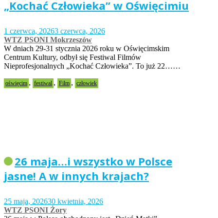
„Kochać Człowieka” w Oświęcimiu
1 czerwca, 2026
3 czerwca, 2026
WTZ PSONI Mokrzeszów
W dniach 29-31 stycznia 2026 roku w Oświęcimskim
Centrum Kultury, odbył się Festiwal Filmów
Nieprofesjonalnych „Kochać Człowieka”. To już 22……
,
,
,
oświęcim
festiwal
Film
człowiek
26 maja…i wszystko w Polsce
jasne! A w innych krajach?
25 maja, 2026
30 kwietnia, 2026
WTZ PSONI Żory