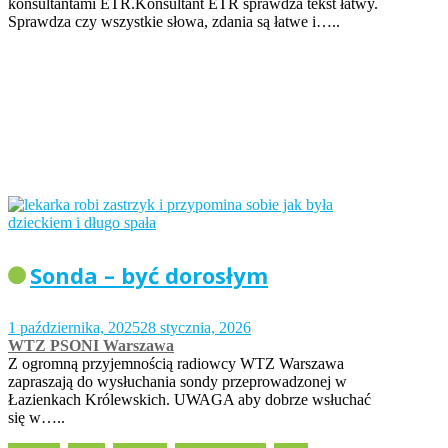
konsultantami ETR.Konsultant ETR sprawdza tekst łatwy.
Sprawdza czy wszystkie słowa, zdania są łatwe i…..
Sonda – być dorosłym
1 października, 2025
28 stycznia, 2026
WTZ PSONI Warszawa
Z ogromną przyjemnością radiowcy WTZ Warszawa
zapraszają do wysłuchania sondy przeprowadzonej w
Łazienkach Królewskich. UWAGA aby dobrze wsłuchać
się w…..