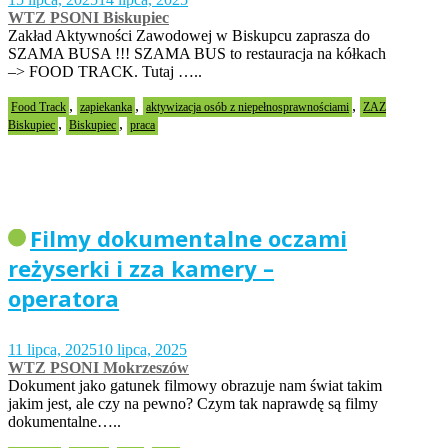
WTZ PSONI Biskupiec
Zakład Aktywności Zawodowej w Biskupcu zaprasza do
SZAMA BUSA !!! SZAMA BUS to restauracja na kółkach
–> FOOD TRACK. Tutaj …..
,
,
,
Food Track
zapiekanka
aktywizacja osób z niepełnosprawnościami
ZAZ
,
,
Biskupiec
Biskupiec
praca
Filmy dokumentalne oczami
reżyserki i zza kamery –
operatora
11 lipca, 2025
10 lipca, 2025
WTZ PSONI Mokrzeszów
Dokument jako gatunek filmowy obrazuje nam świat takim
jakim jest, ale czy na pewno? Czym tak naprawdę są filmy
dokumentalne…..