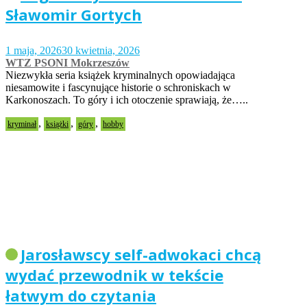
Sławomir Gortych
1 maja, 2026
30 kwietnia, 2026
WTZ PSONI Mokrzeszów
Niezwykła seria książek kryminalnych opowiadająca
niesamowite i fascynujące historie o schroniskach w
Karkonoszach. To góry i ich otoczenie sprawiają, że…..
,
,
,
kryminał
książki
góry
hobby
Jarosławscy self-adwokaci chcą
wydać przewodnik w tekście
łatwym do czytania