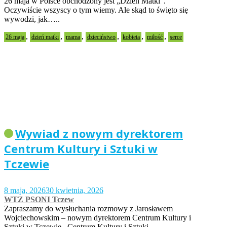
26 maja w Polsce obchodzony jest „Dzień Matki”.
Oczywiście wszyscy o tym wiemy. Ale skąd to święto się
wywodzi, jak…..
,
,
,
,
,
,
26 maja
dzień matki
mama
dzieciństwo
kobieta
miłość
serce
Wywiad z nowym dyrektorem
Centrum Kultury i Sztuki w
Tczewie
8 maja, 2026
30 kwietnia, 2026
WTZ PSONI Tczew
Zapraszamy do wysłuchania rozmowy z Jarosławem
Wojciechowskim – nowym dyrektorem Centrum Kultury i
Sztuki w Tczewie. Centrum Kultury i Sztuki…..