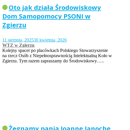
Oto jak działa Środowiskowy
Dom Samopomocy PSONI w
Zgierzu
11 sierpnia, 2025
30 kwietnia, 2026
WTZ w Zgierzu
Kolejny spacer po placówkach Polskiego Stowarzyszenie
na rzecz Osób z Niepełnosprawnością Intelektualną Koło w
Zgierzu. Tym razem zapraszamy do Środowiskowy…..
Żegnamy panią Joannę Janochę