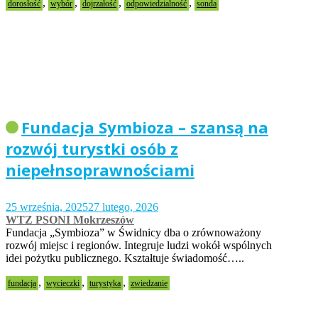
,
,
,
,
dorosłość
wybór
dojrzałość
odpowiedzialność
sonda
Fundacja Symbioza – szansą na
rozwój turystki osób z
niepełnsoprawnościami
25 września, 2025
27 lutego, 2026
WTZ PSONI Mokrzeszów
Fundacja „Symbioza” w Świdnicy dba o zrównoważony
rozwój miejsc i regionów. Integruje ludzi wokół wspólnych
idei pożytku publicznego. Kształtuje świadomość…..
,
,
,
fundacja
wycieczki
turystyka
zwiedzanie