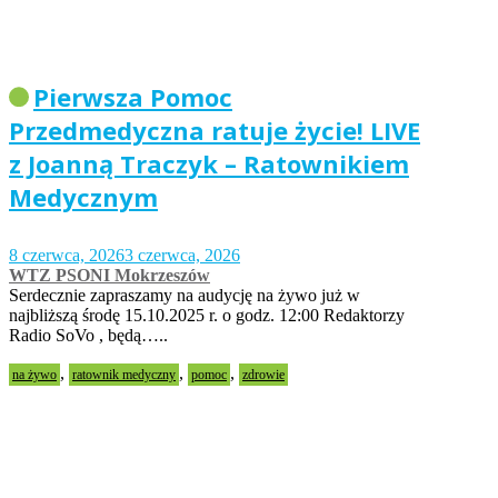
Pierwsza Pomoc
Przedmedyczna ratuje życie! LIVE
z Joanną Traczyk – Ratownikiem
Medycznym
8 czerwca, 2026
3 czerwca, 2026
WTZ PSONI Mokrzeszów
Serdecznie zapraszamy na audycję na żywo już w
najbliższą środę 15.10.2025 r. o godz. 12:00 Redaktorzy
Radio SoVo , będą…..
,
,
,
na żywo
ratownik medyczny
pomoc
zdrowie