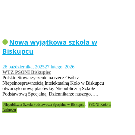
Nowa wyjątkowa szkoła w
Biskupcu
26 października, 2025
27 lutego, 2026
WTZ PSONI Biskupiec
Polskie Stowarzyszenie na rzecz Osób z
Niepełnosprawnością Intelektualną Koło w Biskupcu
otworzyło nową placówkę: Niepubliczną Szkołę
Podstawową Specjalną. Dziennikarze naszego…..
,
Niepubliczna Szkoła Podstawowa Specjalna w Biskupcu
PSONI Koło w
Biskupcu