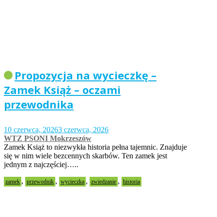
Propozycja na wycieczkę –
Zamek Książ – oczami
przewodnika
10 czerwca, 2026
3 czerwca, 2026
WTZ PSONI Mokrzeszów
Zamek Książ to niezwykła historia pełna tajemnic. Znajduje
się w nim wiele bezcennych skarbów. Ten zamek jest
jednym z najczęściej…..
,
,
,
,
zamek
przewodnik
wycieczka
zwiedzanie
historia