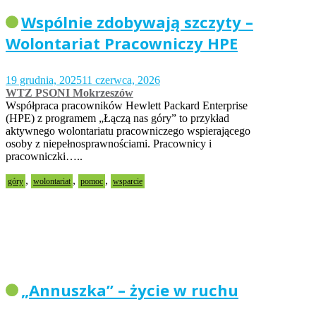
Wspólnie zdobywają szczyty –
Wolontariat Pracowniczy HPE
19 grudnia, 2025
11 czerwca, 2026
WTZ PSONI Mokrzeszów
Współpraca pracowników Hewlett Packard Enterprise
(HPE) z programem „Łączą nas góry” to przykład
aktywnego wolontariatu pracowniczego wspierającego
osoby z niepełnosprawnościami. Pracownicy i
pracowniczki…..
,
,
,
góry
wolontariat
pomoc
wsparcie
„Annuszka” – życie w ruchu