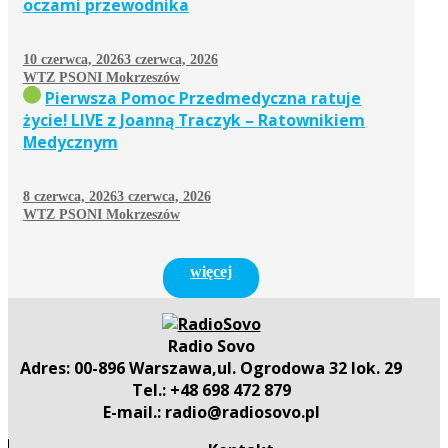
oczami przewodnika
10 czerwca, 2026
3 czerwca, 2026
WTZ PSONI Mokrzeszów
Pierwsza Pomoc Przedmedyczna ratuje
życie! LIVE z Joanną Traczyk – Ratownikiem
Medycznym
8 czerwca, 2026
3 czerwca, 2026
WTZ PSONI Mokrzeszów
więcej
Radio Sovo
Adres: 00-896 Warszawa,ul. Ogrodowa 32 lok. 29
Tel.: +48 698 472 879
E-mail.: radio@radiosovo.pl