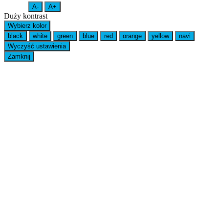
A-
A+
Duży kontrast
Wybierz kolor
black
white
green
blue
red
orange
yellow
navi
Wyczyść ustawienia
Zamknij