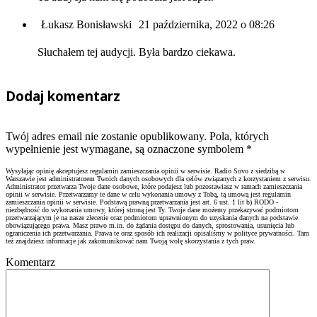
Łukasz Bonisławski
21 października, 2022 o 08:26
Słuchałem tej audycji. Była bardzo ciekawa.
Dodaj komentarz
Twój adres email nie zostanie opublikowany. Pola, których
wypełnienie jest wymagane, są oznaczone symbolem
*
Wysyłając opinię akceptujesz regulamin zamieszczania opinii w serwisie. Radio Sovo z siedzibą w
Warszawie jest administratorem Twoich danych osobowych dla celów związanych z korzystaniem z serwisu.
Administrator przetwarza Twoje dane osobowe, które podajesz lub pozostawiasz w ramach zamieszczania
opinii w serwisie. Przetwarzamy te dane w celu wykonania umowy z Tobą, tą umową jest regulamin
zamieszczania opinii w serwisie. Podstawą prawną przetwarzania jest art. 6 ust. 1 lit b) RODO -
niezbędność do wykonania umowy, której stroną jest Ty. Twoje dane możemy przekazywać podmiotom
przetwarzającym je na nasze zlecenie oraz podmiotom uprawnionym do uzyskania danych na podstawie
obowiązującego prawa. Masz prawo m.in. do żądania dostępu do danych, sprostowania, usunięcia lub
ograniczenia ich przetwarzania. Prawa te oraz sposób ich realizacji opisaliśmy w polityce prywatności. Tam
też znajdziesz informacje jak zakomunikować nam Twoją wolę skorzystania z tych praw.
Komentarz