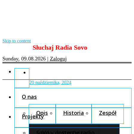
Skip to content
Słuchaj Radia Sovo
Sunday, 09.08.2026
|
Zaloguj
20 października, 2024
O nas
Opis
Historia
Zespół
Projekty
Fundacja Pro Cultura
SoVo – dostępne radio