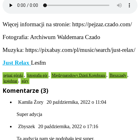
Więcej informacji na stronie: https://pejzaz.czado.com/
Fotografia: Archiwum Waldemara Czado
Muzyka: https://pixabay.com/pl/music/search/just-relax/
Just Relax
Lesfm
,
,
,
,
pejzaż górski
fotografia gór
Międzynarodowy Dzień Krajobrazu
Bieszczady
,
krajobraz
góry
Komentarze (3)
Kamila Żory
20 października, 2022 o 11:04
Super adycja
Zbyszek
20 października, 2022 o 17:16
Ta audycja nam się podobała jest super.