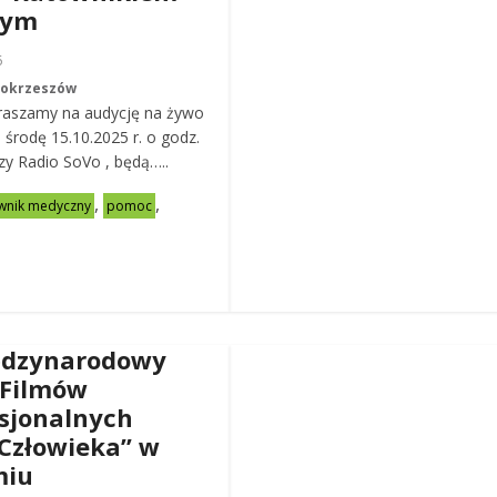
nym
6
Mokrzeszów
raszamy na audycję na żywo
ą środę 15.10.2025 r. o godz.
zy Radio SoVo , będą…..
,
,
wnik medyczny
pomoc
ędzynarodowy
 Filmów
sjonalnych
Człowieka” w
miu