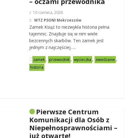
– oczami przewodnika
10 czerwca, 2026
WTZ PSONI Mokrzeszów
Zamek Książ to niezwykła historia pełna
tajemnic. Znajduje się w nim wiele
bezcennych skarbów. Ten zamek jest
jednym z najczęściej…..
,
,
,
,
zamek
przewodnik
wycieczka
zwiedzanie
historia
Pierwsze Centrum
Komunikacji dla Osób z
Niepełnosprawnościami –
już otwarte!