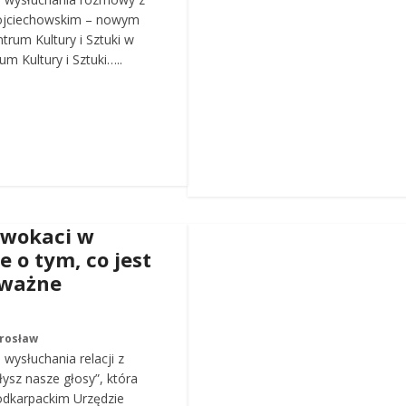
ojciechowskim – nowym
trum Kultury i Sztuki w
m Kultury i Sztuki…..
dwokaci w
e o tym, co jest
 ważne
arosław
wysłuchania relacji z
łysz nasze głosy”, która
odkarpackim Urzędzie