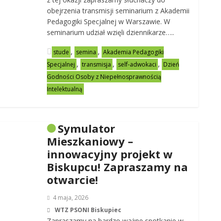
obejrzenia transmisji seminarium z Akademii
Pedagogiki Specjalnej w Warszawie. W
seminarium udział wzięli dziennikarze…..
,
,
stude
semina
Akademia Pedagogiki
,
,
,
Specjalnej
transmisja
self-adwokaci
Dzień
Godności Osoby z Niepełnosprawnością
Intelektualną
Symulator
Mieszkaniowy –
innowacyjny projekt w
Biskupcu! Zapraszamy na
otwarcie!
4 maja, 2026
WTZ PSONI Biskupiec
Zapraszamy na bardzo ważne spotkanie w