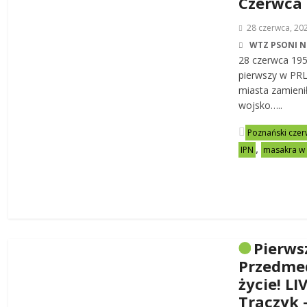
Czerwca
28 czerwca, 20
WTZ PSONI N
28 czerwca 19
pierwszy w PRL-
miasta zamienił
wojsko…..
Poznański czer
,
IPN
masakra w
Pierws
Przedme
życie! LI
Traczyk 