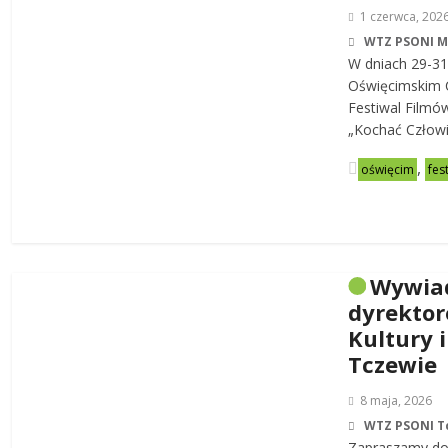
1 czerwca, 202
WTZ PSONI 
W dniach 29-31
Oświęcimskim C
Festiwal Filmó
„Kochać Człowi
,
oświęcim
fes
Wywia
dyrekto
Kultury i
Tczewie
8 maja, 2026
WTZ PSONI T
Zapraszamy do