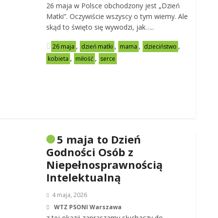
26 maja w Polsce obchodzony jest „Dzień
Matki”. Oczywiście wszyscy o tym wiemy. Ale
skąd to święto się wywodzi, jak…..
,
,
,
,
26 maja
dzień matki
mama
dzieciństwo
,
,
kobieta
miłość
serce
5 maja to Dzień
Godności Osób z
Niepełnosprawnością
Intelektualną
4 maja, 2026
WTZ PSONI Warszawa
z tej okazji zapraszamy słuchaczy do