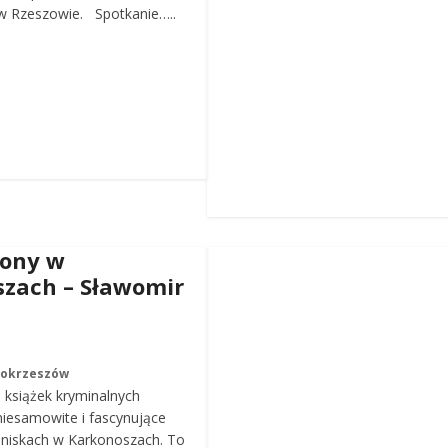
 Rzeszowie. Spotkanie…..
iony w
zach – Sławomir
Mokrzeszów
a książek kryminalnych
iesamowite i fascynujące
roniskach w Karkonoszach. To