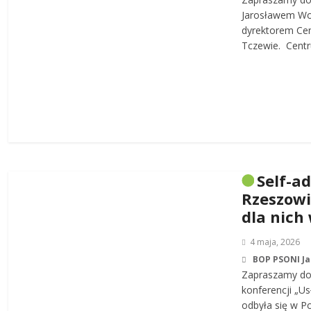
Jarosławem W
dyrektorem Cen
Tczewie. Centru
Self-a
Rzeszowi
dla nich
4 maja, 2026
BOP PSONI J
Zapraszamy do 
konferencji „Us
odbyła się w P