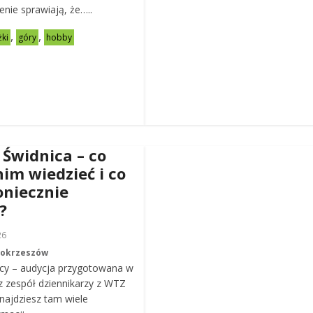
zenie sprawiają, że…..
,
,
żki
góry
hobby
 Świdnica – co
nim wiedzieć i co
oniecznie
?
26
Mokrzeszów
cy – audycja przygotowana w
z zespół dziennikarzy z WTZ
ajdziesz tam wiele