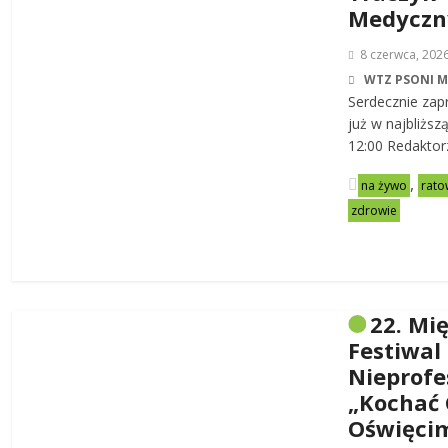
Medycz
8 czerwca, 202
WTZ PSONI 
Serdecznie zap
już w najbliższ
12:00 Redaktor
,
na żywo
rato
zdrowie
22. Mi
Festiwal
Nieprofe
„Kochać 
Oświęci