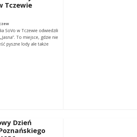
w Tczewie
czew
ia SoVo w Tczewie odwiedzili
„Jasna”. To miejsce, gdzie nie
eść pyszne lody ale także
wy Dzień
Poznańskiego