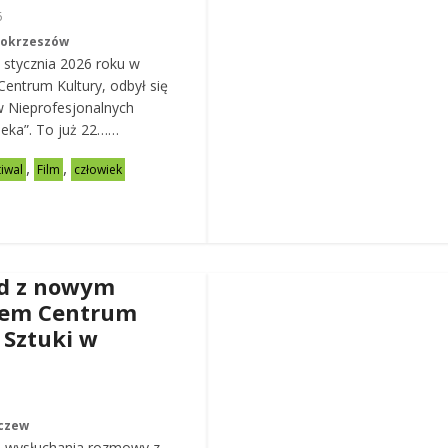
6
Mokrzeszów
 stycznia 2026 roku w
entrum Kultury, odbył się
w Nieprofesjonalnych
eka”. To już 22……
,
,
tiwal
Film
człowiek
d z nowym
rem Centrum
 Sztuki w
czew
 wysłuchania rozmowy z