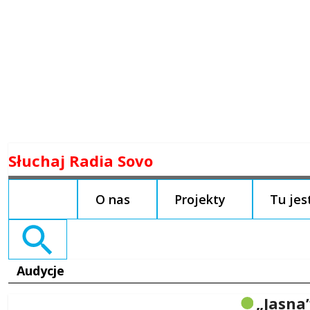
Skip
Słuchaj Radia Sovo
to
content
O nas
Projekty
Tu je
Search
for:
Audycje
„Jasna