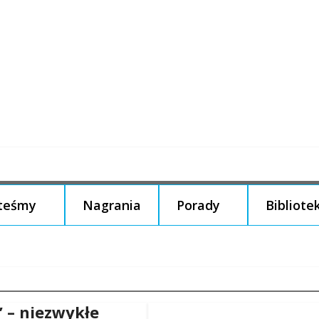
steśmy
Nagrania
Porady
Bibliote
” – niezwykłe