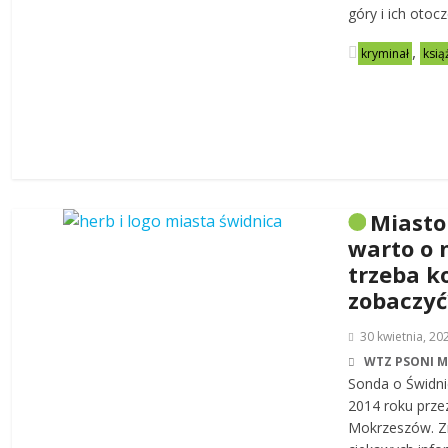
góry i ich otoc
,
kryminał
ksią
Miasto
warto o 
trzeba k
zobaczyć
30 kwietnia, 20
WTZ PSONI 
Sonda o Świdni
2014 roku prze
Mokrzeszów. Zn