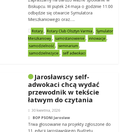
Biskupcu. W piątek 24 maja o godzinie 11:00
odbędzie się otwarcie Symulatora
Mieszkaniowego oraz…..
,
,
Rotary
Rotary Club Olsztyn Varmia
Symulator
,
,
,
Mieszkaniowy
samostanowienie
innowacje
,
,
samodzielność
seminarium
,
samodzielneżycie
self adwokaci
Jarosławscy self-
adwokaci chcą wydać
przewodnik w tekście
łatwym do czytania
30 kwietnia, 2026
BOP PSONI Jarosław
Trwa głosowanie na projekty zgłoszone do
11. edycji Jarosławskiego Budżetu