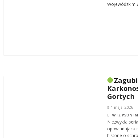
Wojewódzkim w
Zagub
Karkonos
Gortych
1 maja, 2026
WTZ PSONI 
Niezwykła seri
opowiadająca n
historie o sch