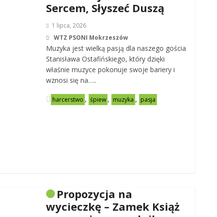
Sercem, Słyszeć Duszą
1 lipca, 2026
WTZ PSONI Mokrzeszów
Muzyka jest wielką pasją dla naszego gościa
Stanisława Ostafińskiego, który dzięki
właśnie muzyce pokonuje swoje bariery i
wznosi się na…..
,
,
,
harcerstwo
śpiew
muzyka
pasja
Propozycja na
wycieczkę – Zamek Książ