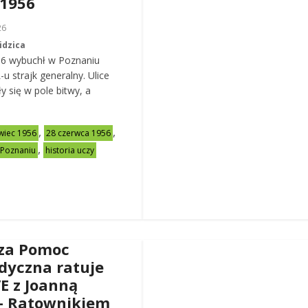
 1956
26
idzica
56 wybuchł w Poznaniu
u strajk generalny. Ulice
y się w pole bitwy, a
,
,
wiec 1956
28 czerwca 1956
,
 Poznaniu
historia uczy
za Pomoc
dyczna ratuje
VE z Joanną
– Ratownikiem