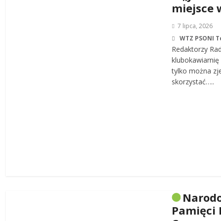
miejsce 
7 lipca, 2026
WTZ PSONI T
Redaktorzy Rad
klubokawiarnię 
tylko można zj
skorzystać…..
Narodo
Pamięci 