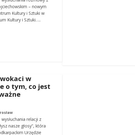
ojciechowskim – nowym
trum Kultury i Sztuki w
m Kultury i Sztuki…..
dwokaci w
e o tym, co jest
 ważne
arosław
wysłuchania relacji z
łysz nasze głosy”, która
odkarpackim Urzędzie