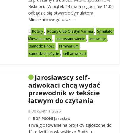
Biskupcu. W piątek 24 maja o godzinie 11:00
odbędzie się otwarcie Symulatora
Mieszkaniowego oraz…..
,
,
Rotary
Rotary Club Olsztyn Varmia
Symulator
,
,
,
Mieszkaniowy
samostanowienie
innowacje
,
,
samodzielność
seminarium
,
samodzielneżycie
self adwokaci
Jarosławscy self-
adwokaci chcą wydać
przewodnik w tekście
łatwym do czytania
30 kwietnia, 2026
BOP PSONI Jarosław
Trwa głosowanie na projekty zgłoszone do
11. edycji Jarosławskiego Budżetu