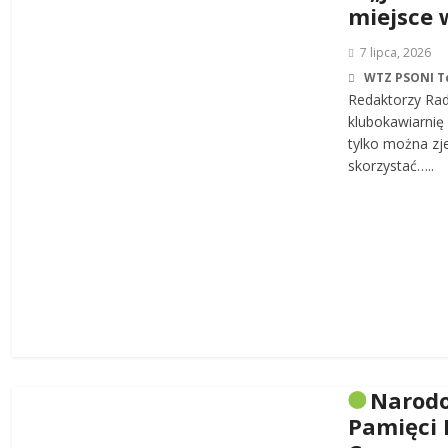
miejsce 
7 lipca, 2026
WTZ PSONI T
Redaktorzy Rad
klubokawiarnię 
tylko można zj
skorzystać…..
Narodo
Pamięci 