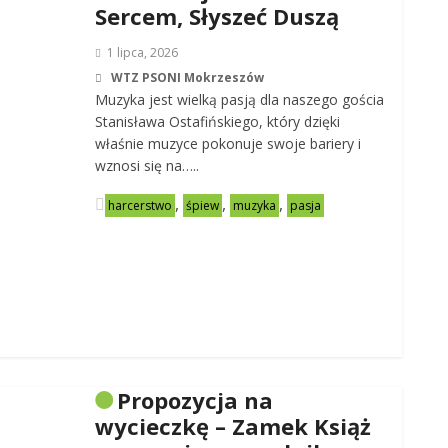
Sercem, Słyszeć Duszą
1 lipca, 2026
WTZ PSONI Mokrzeszów
Muzyka jest wielką pasją dla naszego gościa
Stanisława Ostafińskiego, który dzięki
właśnie muzyce pokonuje swoje bariery i
wznosi się na…..
,
,
,
harcerstwo
śpiew
muzyka
pasja
Propozycja na
wycieczkę – Zamek Książ