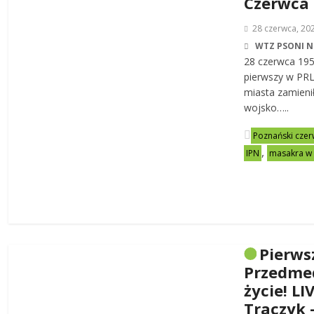
Czerwca
28 czerwca, 20
WTZ PSONI N
28 czerwca 19
pierwszy w PRL-
miasta zamienił
wojsko…..
Poznański czer
,
IPN
masakra w
Pierws
Przedme
życie! LI
Traczyk 