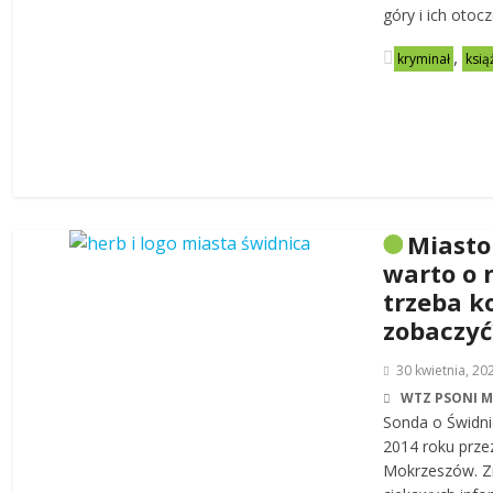
góry i ich otoc
,
kryminał
ksią
Miasto
warto o 
trzeba k
zobaczyć
30 kwietnia, 20
WTZ PSONI 
Sonda o Świdni
2014 roku prze
Mokrzeszów. Zn