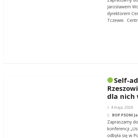
Jarosławem W
dyrektorem Cen
Tczewie. Centru
Self-a
Rzeszowi
dla nich
4 maja, 2026
BOP PSONI J
Zapraszamy do 
konferencji „Us
odbyła się w P