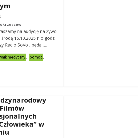
nym
6
Mokrzeszów
raszamy na audycję na żywo
ą środę 15.10.2025 r. o godz.
zy Radio SoVo , będą…..
,
,
wnik medyczny
pomoc
ędzynarodowy
 Filmów
sjonalnych
Człowieka” w
miu