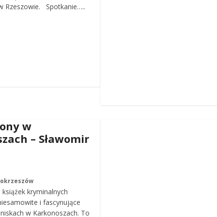
 Rzeszowie. Spotkanie…..
iony w
zach – Sławomir
Mokrzeszów
a książek kryminalnych
iesamowite i fascynujące
roniskach w Karkonoszach. To