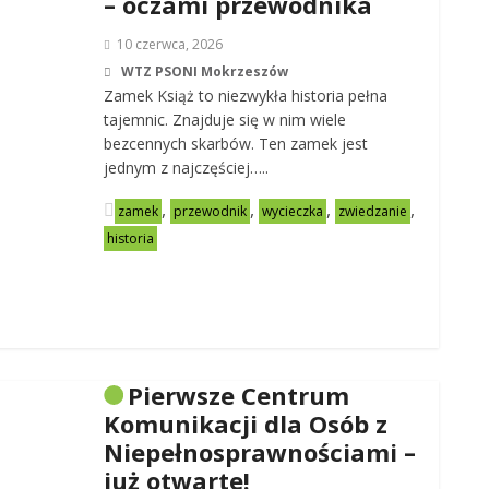
– oczami przewodnika
10 czerwca, 2026
WTZ PSONI Mokrzeszów
Zamek Książ to niezwykła historia pełna
tajemnic. Znajduje się w nim wiele
bezcennych skarbów. Ten zamek jest
jednym z najczęściej…..
,
,
,
,
zamek
przewodnik
wycieczka
zwiedzanie
historia
Pierwsze Centrum
Komunikacji dla Osób z
Niepełnosprawnościami –
już otwarte!