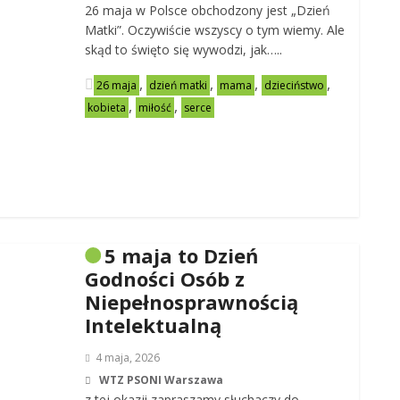
26 maja w Polsce obchodzony jest „Dzień
Matki”. Oczywiście wszyscy o tym wiemy. Ale
skąd to święto się wywodzi, jak…..
,
,
,
,
26 maja
dzień matki
mama
dzieciństwo
,
,
kobieta
miłość
serce
5 maja to Dzień
Godności Osób z
Niepełnosprawnością
Intelektualną
4 maja, 2026
WTZ PSONI Warszawa
z tej okazji zapraszamy słuchaczy do