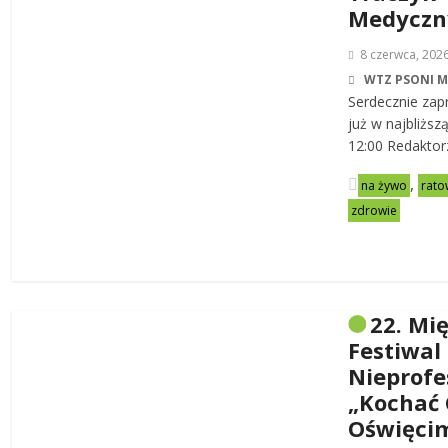
Medycz
8 czerwca, 202
WTZ PSONI 
Serdecznie zap
już w najbliższ
12:00 Redaktor
,
na żywo
rato
zdrowie
22. Mi
Festiwal
Nieprofe
„Kochać 
Oświęci