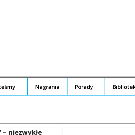
steśmy
Nagrania
Porady
Bibliote
” – niezwykłe