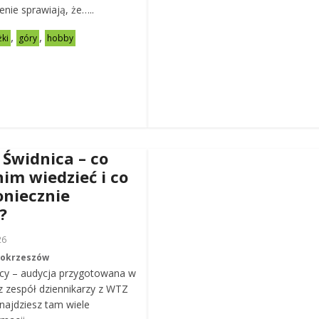
zenie sprawiają, że…..
,
,
żki
góry
hobby
 Świdnica – co
nim wiedzieć i co
oniecznie
?
26
Mokrzeszów
cy – audycja przygotowana w
z zespół dziennikarzy z WTZ
ajdziesz tam wiele