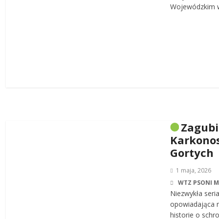
Wojewódzkim w
Zagub
Karkonos
Gortych
1 maja, 2026
WTZ PSONI 
Niezwykła seri
opowiadająca n
historie o sch