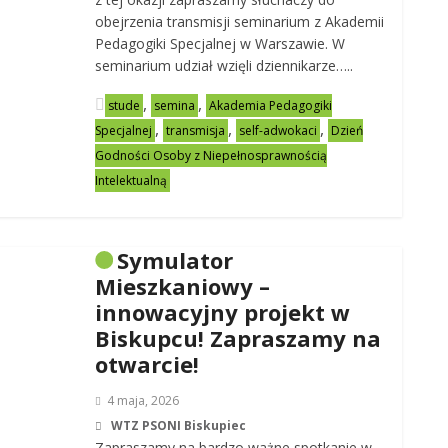
obejrzenia transmisji seminarium z Akademii
Pedagogiki Specjalnej w Warszawie. W
seminarium udział wzięli dziennikarze…..
,
,
stude
semina
Akademia Pedagogiki
,
,
,
Specjalnej
transmisja
self-adwokaci
Dzień
Godności Osoby z Niepełnosprawnością
Intelektualną
Symulator
Mieszkaniowy –
innowacyjny projekt w
Biskupcu! Zapraszamy na
otwarcie!
4 maja, 2026
WTZ PSONI Biskupiec
Zapraszamy na bardzo ważne spotkanie w