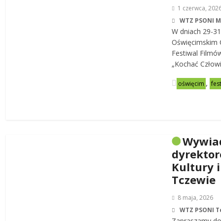
1 czerwca, 202
WTZ PSONI 
W dniach 29-31
Oświęcimskim C
Festiwal Filmó
„Kochać Człowi
,
oświęcim
fes
Wywia
dyrekto
Kultury i
Tczewie
8 maja, 2026
WTZ PSONI T
Zapraszamy do