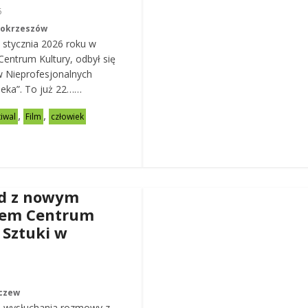
6
Mokrzeszów
 stycznia 2026 roku w
entrum Kultury, odbył się
w Nieprofesjonalnych
eka”. To już 22……
,
,
tiwal
Film
człowiek
d z nowym
rem Centrum
 Sztuki w
czew
 wysłuchania rozmowy z