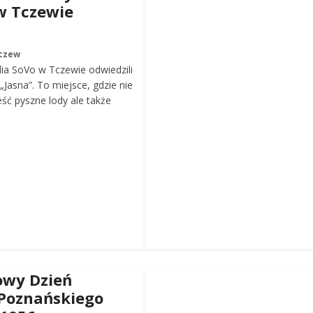
w Tczewie
czew
ia SoVo w Tczewie odwiedzili
„Jasna”. To miejsce, gdzie nie
eść pyszne lody ale także
wy Dzień
Poznańskiego