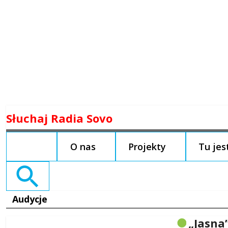
Skip
Słuchaj Radia Sovo
to
content
O nas
Projekty
Tu je
Search
for:
Audycje
„Jasna