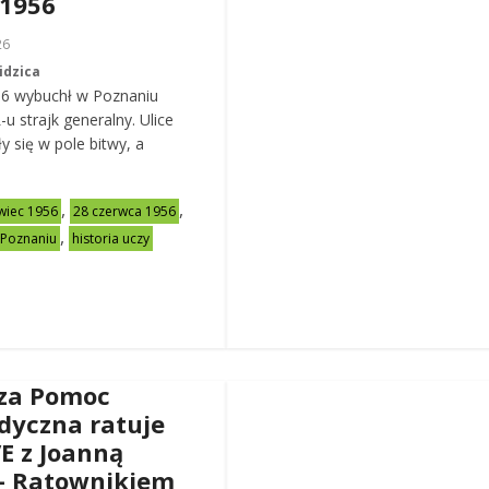
 1956
26
idzica
56 wybuchł w Poznaniu
u strajk generalny. Ulice
y się w pole bitwy, a
,
,
wiec 1956
28 czerwca 1956
,
 Poznaniu
historia uczy
za Pomoc
dyczna ratuje
VE z Joanną
– Ratownikiem