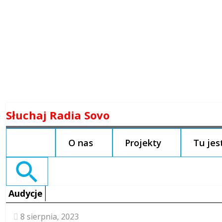
Skip
Słuchaj Radia Sovo
to
content
O nas
Projekty
Tu je
Search
for:
Audycje
8 sierpnia, 2023