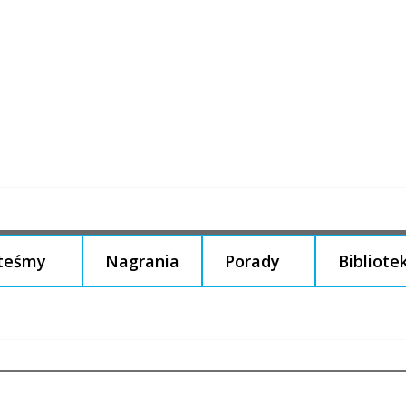
steśmy
Nagrania
Porady
Bibliote