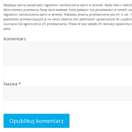
Wysyłając opinię akceptujesz regulamin zamieszczania opinii w serwisie. Radio Sovo z sied
Administrator przetwarza Twoje dane osobowe, które podajesz lub pozostawiasz w ramach z
regulamin zamieszczania opinii w serwisie. Podstawą prawną przetwarzania jest art. 6 ust
podmiotom przetwarzającym je na nasze zlecenie oraz podmiotom uprawnionym do uzyskania
usunięcia lub ograniczenia ich przetwarzania. Prawa te oraz sposób ich realizacji opisaliśm
praw.
Komentarz
Nazwa
*