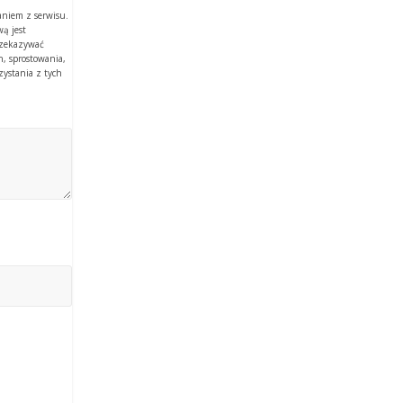
aniem z serwisu.
ą jest
rzekazywać
, sprostowania,
zystania z tych