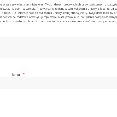
zibą w Warszawie jest administratorem Twoich danych osobowych dla celów związanych z korzyst
amieszczania opinii w serwisie. Przetwarzamy te dane w celu wykonania umowy z Tobą, tą umow
. 1 lit b) RODO - niezbędność do wykonania umowy, której stroną jest Ty. Twoje dane możemy p
 danych na podstawie obowiązującego prawa. Masz prawo m.in. do żądania dostępu do danych
y w polityce prywatności. Tam też znajdziesz informacje jak zakomunikować nam Twoją wolę skor
Email
*