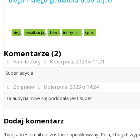
biegu-malego-gladiatora-duzo-zdjec/
,
,
,
,
bieg
rywalizacja
dzieci
integracja
sport
Komentarze (2)
Kamila Żory
8 sierpnia, 2023 o 11:21
Super adycja
Zbigniew
8 sierpnia, 2023 o 14:24
Ta audycia mnie się podobała jest super
Dodaj komentarz
Twój adres email nie zostanie opublikowany. Pola, których w