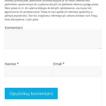
możemy przekazywać podmiotom przetwarzającym je na nasze zlecenie oraz
podmiotom uprawnionym do uzyskania danych na podstawie obowiązującego prawa.
Masz prawo m.in. do żądania dostępu do danych, sprostowania, usunięcia lub
ograniczenia ich przetwarzania. Prawa te oraz sposób ich realizacji opisaliśmy w
polityce prywatności. Tam też znajdziesz informacje jak zakomunikować nam Twoją
wolę skorzystania z tych praw.
Komentarz
Nazwa
*
Email
*