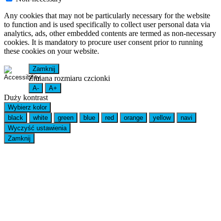
Any cookies that may not be particularly necessary for the website
to function and is used specifically to collect user personal data via
analytics, ads, other embedded contents are termed as non-necessary
cookies. It is mandatory to procure user consent prior to running
these cookies on your website.
Zamknij
Zmiana rozmiaru czcionki
A-
A+
Duży kontrast
Wybierz kolor
black
white
green
blue
red
orange
yellow
navi
Wyczyść ustawienia
Zamknij