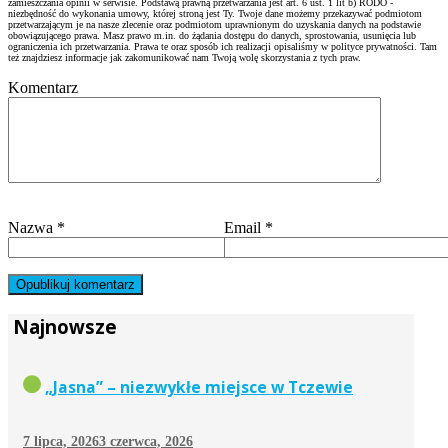
zamieszczania opinii w serwisie. Podstawą prawną przetwarzania jest art. 6 ust. 1 lit b) RODO -
niezbędność do wykonania umowy, której stroną jest Ty. Twoje dane możemy przekazywać podmiotom
przetwarzającym je na nasze zlecenie oraz podmiotom uprawnionym do uzyskania danych na podstawie
obowiązującego prawa. Masz prawo m.in. do żądania dostępu do danych, sprostowania, usunięcia lub
ograniczenia ich przetwarzania. Prawa te oraz sposób ich realizacji opisaliśmy w polityce prywatności. Tam
też znajdziesz informacje jak zakomunikować nam Twoją wolę skorzystania z tych praw.
Komentarz
Nazwa
*
Email
*
Najnowsze
„Jasna” – niezwykłe miejsce w Tczewie
7 lipca, 2026
3 czerwca, 2026