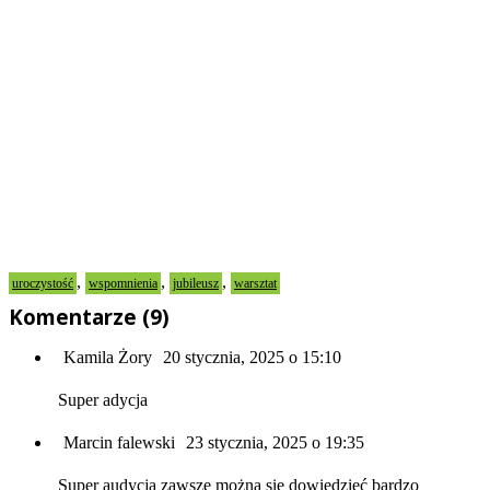
,
,
,
uroczystość
wspomnienia
jubileusz
warsztat
Komentarze (9)
Kamila Żory
20 stycznia, 2025 o 15:10
Super adycja
Marcin falewski
23 stycznia, 2025 o 19:35
Super audycja zawsze można się dowiedzieć bardzo