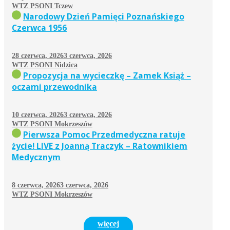
WTZ PSONI Tczew
Narodowy Dzień Pamięci Poznańskiego
Czerwca 1956
28 czerwca, 2026
3 czerwca, 2026
WTZ PSONI Nidzica
Propozycja na wycieczkę – Zamek Książ –
oczami przewodnika
10 czerwca, 2026
3 czerwca, 2026
WTZ PSONI Mokrzeszów
Pierwsza Pomoc Przedmedyczna ratuje
życie! LIVE z Joanną Traczyk – Ratownikiem
Medycznym
8 czerwca, 2026
3 czerwca, 2026
WTZ PSONI Mokrzeszów
więcej