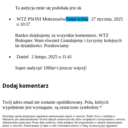
Ta audycja mnie się podobała jest ok
WTZ PSONI Mokrzeszów
Autor wpisu
27 stycznia, 2025
o 10:37
Bardzo dziękujemy za wszystkie komentarze. WTZ
Biskupiec Wam również Gratulujemy i życzymy kolejnych
lat działalności. Pozdrawiamy
Daniel
2 lutego, 2025 o 11:41
Super audycja! 100lat+i jeszcze więcej!
Dodaj komentarz
Twój adres email nie zostanie opublikowany. Pola, których
wypełnienie jest wymagane, są oznaczone symbolem
*
Wysyłając opinię akceptujesz regulamin zamieszczania opinii w serwisie. Radio Sovo z siedzibą w
Warszawie jest administratorem Twoich danych osobowych dla celów związanych z korzystaniem z serwisu.
Administrator przetwarza Twoje dane osobowe, które podajesz lub pozostawiasz w ramach zamieszczania
opinii w serwisie. Przetwarzamy te dane w celu wykonania umowy z Tobą, tą umową jest regulamin