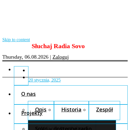
Skip to content
Słuchaj Radia Sovo
Thursday, 06.08.2026
|
Zaloguj
20 stycznia, 2025
O nas
Opis
Historia
Zespół
Projekty
Fundacja Pro Cultura
SoVo – dostępne radio