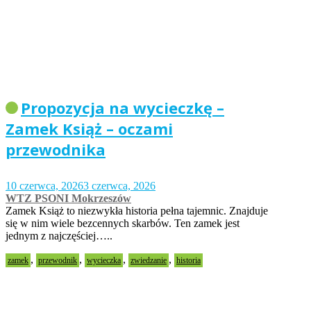
Propozycja na wycieczkę –
Zamek Książ – oczami
przewodnika
10 czerwca, 2026
3 czerwca, 2026
WTZ PSONI Mokrzeszów
Zamek Książ to niezwykła historia pełna tajemnic. Znajduje
się w nim wiele bezcennych skarbów. Ten zamek jest
jednym z najczęściej…..
,
,
,
,
zamek
przewodnik
wycieczka
zwiedzanie
historia