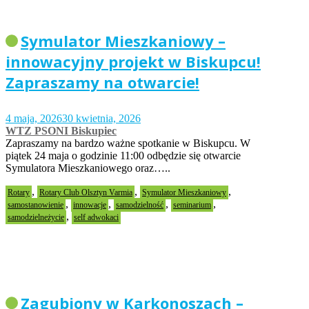
Symulator Mieszkaniowy –
innowacyjny projekt w Biskupcu!
Zapraszamy na otwarcie!
4 maja, 2026
30 kwietnia, 2026
WTZ PSONI Biskupiec
Zapraszamy na bardzo ważne spotkanie w Biskupcu. W
piątek 24 maja o godzinie 11:00 odbędzie się otwarcie
Symulatora Mieszkaniowego oraz…..
,
,
,
Rotary
Rotary Club Olsztyn Varmia
Symulator Mieszkaniowy
,
,
,
,
samostanowienie
innowacje
samodzielność
seminarium
,
samodzielneżycie
self adwokaci
Zagubiony w Karkonoszach –