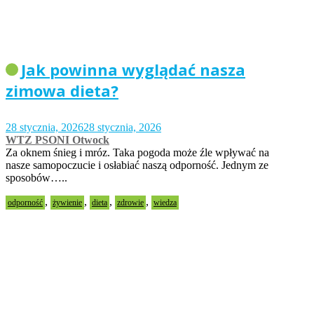
Jak powinna wyglądać nasza
zimowa dieta?
28 stycznia, 2026
28 stycznia, 2026
WTZ PSONI Otwock
Za oknem śnieg i mróz. Taka pogoda może źle wpływać na
nasze samopoczucie i osłabiać naszą odporność. Jednym ze
sposobów…..
,
,
,
,
odporność
żywienie
dieta
zdrowie
wiedza