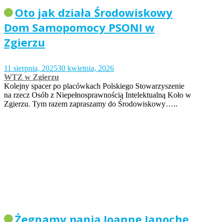
Oto jak działa Środowiskowy
Dom Samopomocy PSONI w
Zgierzu
11 sierpnia, 2025
30 kwietnia, 2026
WTZ w Zgierzu
Kolejny spacer po placówkach Polskiego Stowarzyszenie
na rzecz Osób z Niepełnosprawnością Intelektualną Koło w
Zgierzu. Tym razem zapraszamy do Środowiskowy…..
Żegnamy panią Joannę Janochę