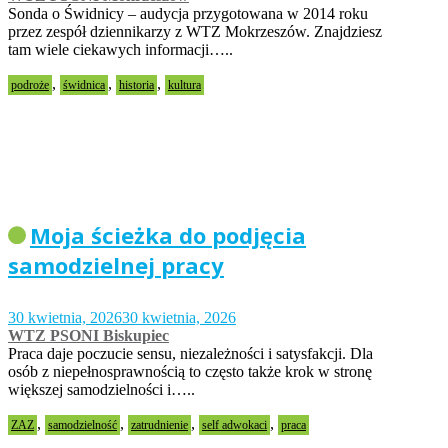
Sonda o Świdnicy – audycja przygotowana w 2014 roku
przez zespół dziennikarzy z WTZ Mokrzeszów. Znajdziesz
tam wiele ciekawych informacji…..
,
,
,
podroże
świdnica
historia
kultura
Moja ścieżka do podjęcia
samodzielnej pracy
30 kwietnia, 2026
30 kwietnia, 2026
WTZ PSONI Biskupiec
Praca daje poczucie sensu, niezależności i satysfakcji. Dla
osób z niepełnosprawnością to często także krok w stronę
większej samodzielności i…..
,
,
,
,
ZAZ
samodzielność
zatrudnienie
self adwokaci
praca