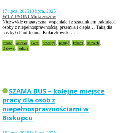
17 lipca, 2025
18 lipca, 2025
WTZ PSONI Mokrzeszów
Niezwykle empatyczna, wspaniale i z szacunkiem traktująca
osoby z niepełnosprawnością, przemiła i ciepła… Taką dla
nas była Pani Joanna Kołaczkowska…..
,
,
,
,
,
,
,
żałoba
aktorka
skecz
dowcipy
pamięć
kabaret
uśmiech
,
Zabawa
kultura
SZAMA BUS – kolejne miejsce
pracy dla osób z
niepełnosprawnościami w
Biskupcu
15 lipca, 2025
14 lipca, 2025