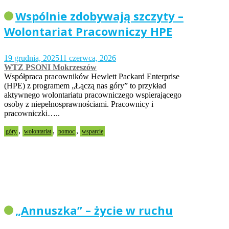
Wspólnie zdobywają szczyty –
Wolontariat Pracowniczy HPE
19 grudnia, 2025
11 czerwca, 2026
WTZ PSONI Mokrzeszów
Współpraca pracowników Hewlett Packard Enterprise
(HPE) z programem „Łączą nas góry” to przykład
aktywnego wolontariatu pracowniczego wspierającego
osoby z niepełnosprawnościami. Pracownicy i
pracowniczki…..
,
,
,
góry
wolontariat
pomoc
wsparcie
„Annuszka” – życie w ruchu