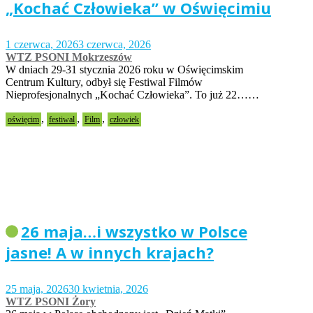
„Kochać Człowieka” w Oświęcimiu
1 czerwca, 2026
3 czerwca, 2026
WTZ PSONI Mokrzeszów
W dniach 29-31 stycznia 2026 roku w Oświęcimskim
Centrum Kultury, odbył się Festiwal Filmów
Nieprofesjonalnych „Kochać Człowieka”. To już 22……
,
,
,
oświęcim
festiwal
Film
człowiek
26 maja…i wszystko w Polsce
jasne! A w innych krajach?
25 maja, 2026
30 kwietnia, 2026
WTZ PSONI Żory