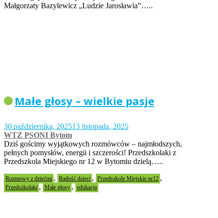
Małgorzaty Bazylewicz „Ludzie Jarosławia”…..
Małe głosy – wielkie pasje
30 października, 2025
13 listopada, 2025
WTZ PSONI Bytom
Dziś gościmy wyjątkowych rozmówców – najmłodszych,
pełnych pomysłów, energii i szczerości! Przedszkolaki z
Przedszkola Miejskiego nr 12 w Bytomiu dzielą…..
,
,
,
Rozmowy z dziećmi
Radość dzieci
Przedszkole Miejskie nr12
,
,
Przedszkolaki
Małe głosy
edukacja