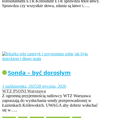
konsultantami ETR.Konsultant ETR sprawdza tekst łatwy.
Sprawdza czy wszystkie słowa, zdania są łatwe i…..
Sonda – być dorosłym
1 października, 2025
28 stycznia, 2026
WTZ PSONI Warszawa
Z ogromną przyjemnością radiowcy WTZ Warszawa
zapraszają do wysłuchania sondy przeprowadzonej w
Łazienkach Królewskich. UWAGA aby dobrze wsłuchać
się w…..