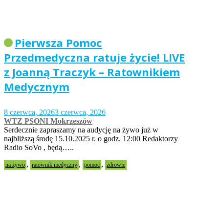
Pierwsza Pomoc
Przedmedyczna ratuje życie! LIVE
z Joanną Traczyk – Ratownikiem
Medycznym
8 czerwca, 2026
3 czerwca, 2026
WTZ PSONI Mokrzeszów
Serdecznie zapraszamy na audycję na żywo już w
najbliższą środę 15.10.2025 r. o godz. 12:00 Redaktorzy
Radio SoVo , będą…..
,
,
,
na żywo
ratownik medyczny
pomoc
zdrowie