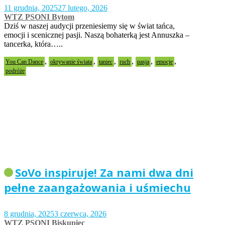
11 grudnia, 2025
27 lutego, 2026
WTZ PSONI Bytom
Dziś w naszej audycji przeniesiemy się w świat tańca,
emocji i scenicznej pasji. Naszą bohaterką jest Annuszka –
tancerka, która…..
,
,
,
,
,
,
You Can Dance
okrywanie świata
taniec
ruch
pasja
emocje
podróże
SoVo inspiruje! Za nami dwa dni
pełne zaangażowania i uśmiechu
8 grudnia, 2025
3 czerwca, 2026
WTZ PSONI Biskupiec