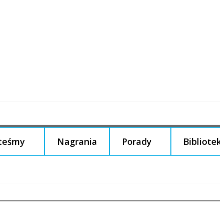
steśmy
Nagrania
Porady
Bibliote