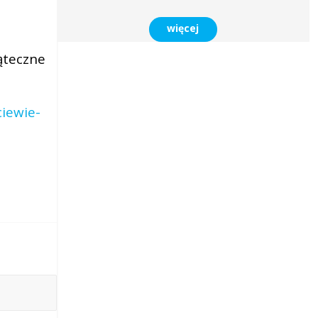
więcej
ąteczne
ciewie-