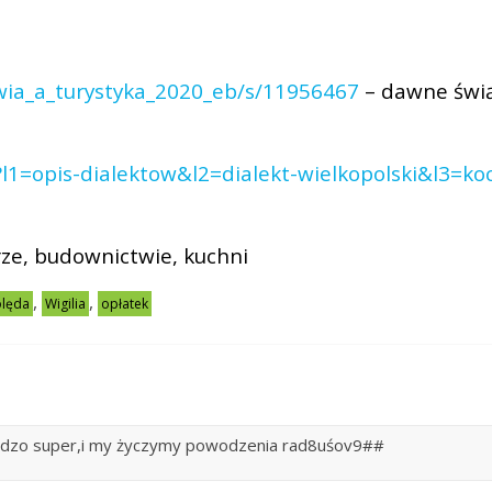
ewia_a_turystyka_2020_eb/s/11956467
– dawne świ
l1=opis-dialektow&l2=dialekt-wielkopolski&l3=ko
ze, budownictwie, kuchni
,
,
olęda
Wigilia
opłatek
bardzo super,i my życzymy powodzenia rad8uśov9##