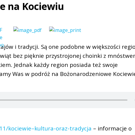
e na Kociewiu
jów i tradycji. Są one podobne w większości reg
świąt bez pięknie przystrojonej choinki z mnóstw
tkiem. Jednak każdy region posiada też swoje
ieramy Was w podróż na Bożonarodzeniowe Kociewi
211/kociewie–kultura-oraz-tradycja
– informacje o