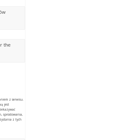
ków
or the
aniem z serwisu.
ą jest
rzekazywać
, sprostowania,
zystania z tych