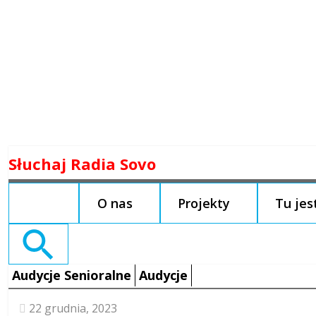
Skip
Słuchaj Radia Sovo
to
content
O nas
Projekty
Tu je
Search
for:
Audycje Senioralne
Audycje
22 grudnia, 2023