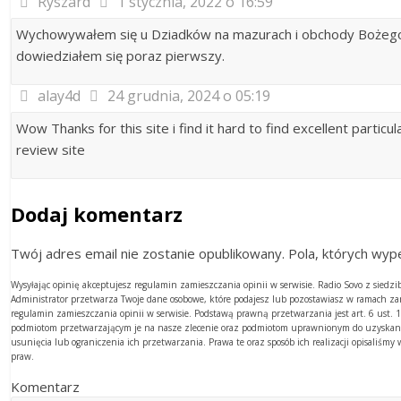
Ryszard
1 stycznia, 2022 o 16:59
Wychowywałem się u Dziadków na mazurach i obchody Bożego N
dowiedziałem się poraz pierwszy.
alay4d
24 grudnia, 2024 o 05:19
Wow Thanks for this site i find it hard to find excellent partic
review site
Dodaj komentarz
Twój adres email nie zostanie opublikowany. Pola, których w
Wysyłając opinię akceptujesz regulamin zamieszczania opinii w serwisie. Radio Sovo z sied
Administrator przetwarza Twoje dane osobowe, które podajesz lub pozostawiasz w ramach z
regulamin zamieszczania opinii w serwisie. Podstawą prawną przetwarzania jest art. 6 ust
podmiotom przetwarzającym je na nasze zlecenie oraz podmiotom uprawnionym do uzyskania
usunięcia lub ograniczenia ich przetwarzania. Prawa te oraz sposób ich realizacji opisaliśm
praw.
Komentarz