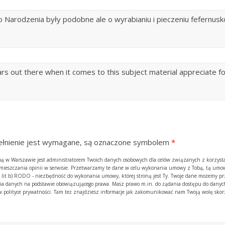
arodzenia były podobne ale o wyrabianiu i pieczeniu fefernus
ulars out there when it comes to this subject material appreciate f
ypełnienie jest wymagane, są oznaczone symbolem
*
zibą w Warszawie jest administratorem Twoich danych osobowych dla celów związanych z korzyst
amieszczania opinii w serwisie. Przetwarzamy te dane w celu wykonania umowy z Tobą, tą umow
. 1 lit b) RODO - niezbędność do wykonania umowy, której stroną jest Ty. Twoje dane możemy p
 danych na podstawie obowiązującego prawa. Masz prawo m.in. do żądania dostępu do danych
y w polityce prywatności. Tam też znajdziesz informacje jak zakomunikować nam Twoją wolę skor