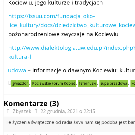
Kociewiu, jego kulturze i tradycjach
https://issuu.com/fundacja_oko-
lice_kultury/docs/dziedzictwo_kulturowe_koci
bożonarodzeniowe zwyczaje na Kociewiu
http://www.dialektologia.uw.edu.pl/index.php?
kultura-l
udowa
– informacje o dawnym Kociewiu: kultur
,
,
,
,
gwiazdor
Kociewskie Forum Kobiet
fefernuski
zupa brzadowa
k
Komentarze (3)
Zbyszek
22 grudnia, 2021 o 22:15
Te życzenia świąteczne od radia ś9v9 nam się podoba jest 