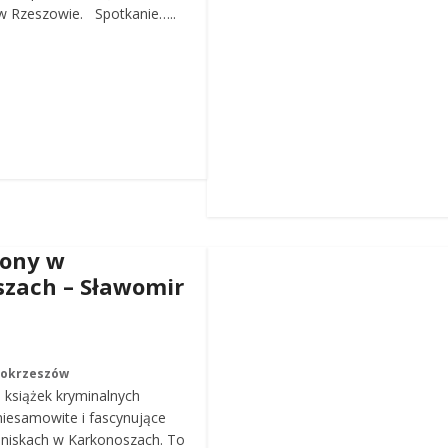
 Rzeszowie. Spotkanie…..
iony w
zach – Sławomir
Mokrzeszów
a książek kryminalnych
iesamowite i fascynujące
roniskach w Karkonoszach. To