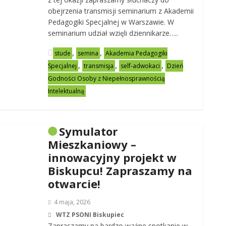
obejrzenia transmisji seminarium z Akademii
Pedagogiki Specjalnej w Warszawie. W
seminarium udział wzięli dziennikarze…..
,
,
stude
semina
Akademia Pedagogiki
,
,
,
Specjalnej
transmisja
self-adwokaci
Dzień
Godności Osoby z Niepełnosprawnością
Intelektualną
Symulator
Mieszkaniowy –
innowacyjny projekt w
Biskupcu! Zapraszamy na
otwarcie!
4 maja, 2026
WTZ PSONI Biskupiec
Zapraszamy na bardzo ważne spotkanie w