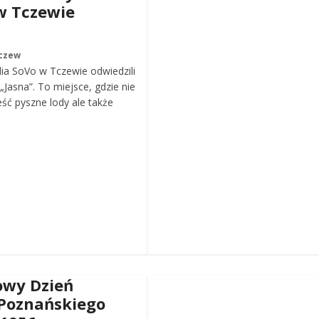
w Tczewie
czew
ia SoVo w Tczewie odwiedzili
„Jasna”. To miejsce, gdzie nie
eść pyszne lody ale także
wy Dzień
Poznańskiego