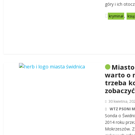
góry i ich otoc
,
kryminał
ksią
Miasto
warto o 
trzeba k
zobaczyć
30 kwietnia, 20
WTZ PSONI 
Sonda o Świdni
2014 roku prze
Mokrzeszów. Zn