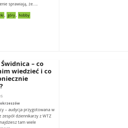
zenie sprawiają, że…..
,
,
żki
góry
hobby
 Świdnica – co
nim wiedzieć i co
oniecznie
?
26
Mokrzeszów
cy – audycja przygotowana w
z zespół dziennikarzy z WTZ
ajdziesz tam wiele