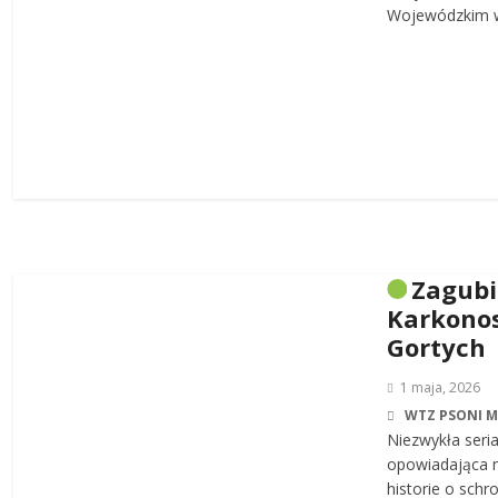
Wojewódzkim w
Zagub
Karkonos
Gortych
1 maja, 2026
WTZ PSONI 
Niezwykła seri
opowiadająca n
historie o sch