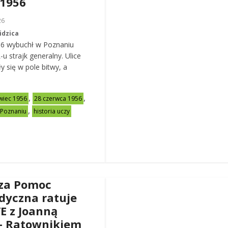
 1956
26
idzica
56 wybuchł w Poznaniu
u strajk generalny. Ulice
y się w pole bitwy, a
,
,
wiec 1956
28 czerwca 1956
,
 Poznaniu
historia uczy
za Pomoc
dyczna ratuje
VE z Joanną
– Ratownikiem