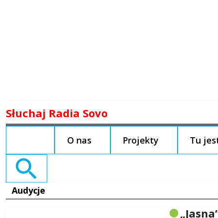
Skip
Słuchaj Radia Sovo
to
content
O nas
Projekty
Tu je
Search
for:
Audycje
„Jasna