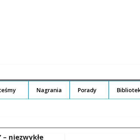
steśmy
Nagrania
Porady
Bibliote
” – niezwykłe