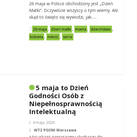
26 maja w Polsce obchodzony jest „Dzień
Matki”. Oczywiście wszyscy o tym wiemy. Ale
skąd to święto się wywodzi, jak…..
,
,
,
,
26 maja
dzień matki
mama
dzieciństwo
,
,
kobieta
miłość
serce
5 maja to Dzień
Godności Osób z
Niepełnosprawnością
Intelektualną
4 maja, 2026
WTZ PSONI Warszawa
z tej okazji zapraszamy słuchaczy do