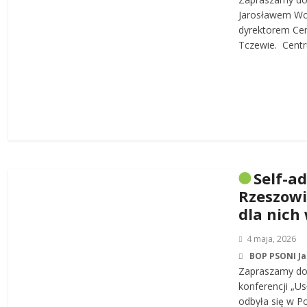
Jarosławem W
dyrektorem Cen
Tczewie. Centru
Self-a
Rzeszowi
dla nich
4 maja, 2026
BOP PSONI J
Zapraszamy do 
konferencji „Us
odbyła się w P