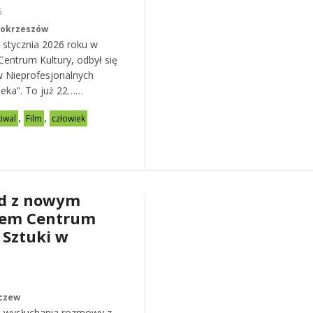
6
Mokrzeszów
 stycznia 2026 roku w
entrum Kultury, odbył się
w Nieprofesjonalnych
eka”. To już 22……
,
,
tiwal
Film
człowiek
d z nowym
rem Centrum
 Sztuki w
czew
 wysłuchania rozmowy z