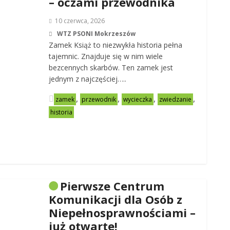
– oczami przewodnika
10 czerwca, 2026
WTZ PSONI Mokrzeszów
Zamek Książ to niezwykła historia pełna
tajemnic. Znajduje się w nim wiele
bezcennych skarbów. Ten zamek jest
jednym z najczęściej…..
,
,
,
,
zamek
przewodnik
wycieczka
zwiedzanie
historia
Pierwsze Centrum
Komunikacji dla Osób z
Niepełnosprawnościami –
już otwarte!