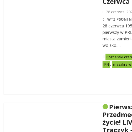
Czerwca
28 czerwca, 20
WTZ PSONI N
28 czerwca 19
pierwszy w PRL-
miasta zamienił
wojsko…..
Poznański czer
,
IPN
masakra w
Pierws
Przedme
życie! LI
Traczyk 