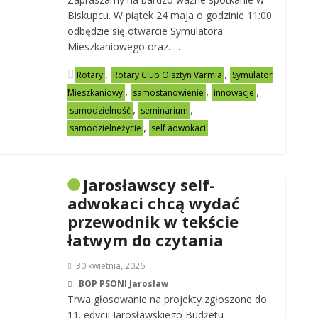
Biskupcu. W piątek 24 maja o godzinie 11:00
odbędzie się otwarcie Symulatora
Mieszkaniowego oraz…..
,
,
Rotary
Rotary Club Olsztyn Varmia
Symulator
,
,
,
Mieszkaniowy
samostanowienie
innowacje
,
,
samodzielność
seminarium
,
samodzielneżycie
self adwokaci
Jarosławscy self-
adwokaci chcą wydać
przewodnik w tekście
łatwym do czytania
30 kwietnia, 2026
BOP PSONI Jarosław
Trwa głosowanie na projekty zgłoszone do
11. edycji Jarosławskiego Budżetu