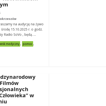
nym
6
Mokrzeszów
raszamy na audycję na żywo
ą środę 15.10.2025 r. o godz.
zy Radio SoVo , będą…..
,
,
wnik medyczny
pomoc
ędzynarodowy
 Filmów
sjonalnych
Człowieka” w
miu