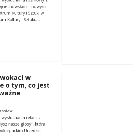
ojciechowskim – nowym
trum Kultury i Sztuki w
m Kultury i Sztuki…..
dwokaci w
e o tym, co jest
 ważne
arosław
wysłuchania relacji z
łysz nasze głosy”, która
odkarpackim Urzędzie