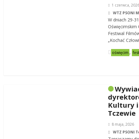
1 czerwca, 202
WTZ PSONI 
W dniach 29-31
Oświęcimskim C
Festiwal Filmó
„Kochać Człowi
,
oświęcim
fes
Wywia
dyrekto
Kultury i
Tczewie
8 maja, 2026
WTZ PSONI T
Zapraszamy do