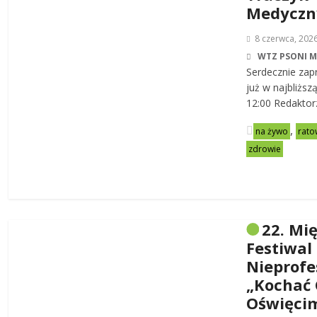
Medycz
8 czerwca, 202
WTZ PSONI 
Serdecznie zap
już w najbliższ
12:00 Redaktor
,
na żywo
rato
zdrowie
22. Mi
Festiwal
Nieprofe
„Kochać 
Oświęci