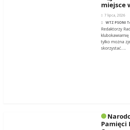
miejsce 
7 lipca, 2026
WTZ PSONI T
Redaktorzy Rad
klubokawiarnię 
tylko można zj
skorzystać…..
Narodo
Pamięci 