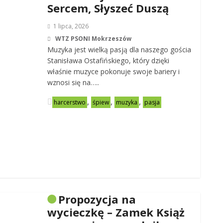
Sercem, Słyszeć Duszą
1 lipca, 2026
WTZ PSONI Mokrzeszów
Muzyka jest wielką pasją dla naszego gościa
Stanisława Ostafińskiego, który dzięki
właśnie muzyce pokonuje swoje bariery i
wznosi się na…..
,
,
,
harcerstwo
śpiew
muzyka
pasja
Propozycja na
wycieczkę – Zamek Książ