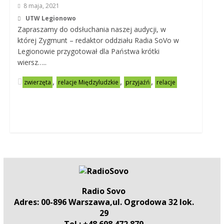
8 maja, 2021
UTW Legionowo
Zapraszamy do odsłuchania naszej audycji, w
której Zygmunt – redaktor oddziału Radia SoVo w
Legionowie przygotował dla Państwa krótki
wiersz…..
,
,
,
zwierzęta
relacje Międzyludzkie
przyjaźń
relacje
Radio Sovo
Adres: 00-896 Warszawa,ul. Ogrodowa 32 lok.
29