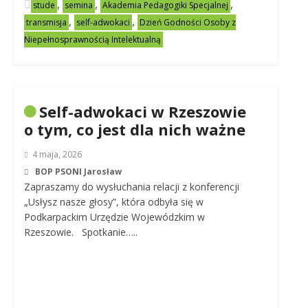
,
,
,
stude
semina
Akademia Pedagogiki Specjalnej
,
,
transmisja
self-adwokaci
Dzień Godności Osoby z
Niepełnosprawnością Intelektualną
Self-adwokaci w Rzeszowie
o tym, co jest dla nich ważne
4 maja, 2026
BOP PSONI Jarosław
Zapraszamy do wysłuchania relacji z konferencji
„Usłysz nasze głosy”, która odbyła się w
Podkarpackim Urzędzie Wojewódzkim w
Rzeszowie. Spotkanie…..