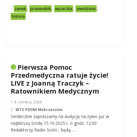
,
,
,
,
zamek
przewodnik
wycieczka
zwiedzanie
historia
Pierwsza Pomoc
Przedmedyczna ratuje życie!
LIVE z Joanną Traczyk –
Ratownikiem Medycznym
8 czerwca, 2026
WTZ PSONI Mokrzeszów
Serdecznie zapraszamy na audycję na żywo już w
najbliższą środę 15.10.2025 r. o godz. 12:00
Redaktorzy Radio SoVo , będą…..