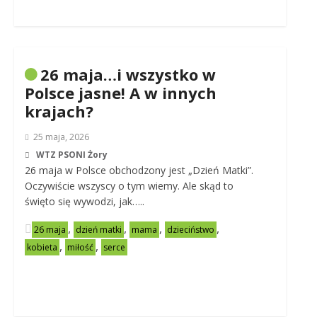
26 maja…i wszystko w
Polsce jasne! A w innych
krajach?
25 maja, 2026
WTZ PSONI Żory
26 maja w Polsce obchodzony jest „Dzień Matki”.
Oczywiście wszyscy o tym wiemy. Ale skąd to
święto się wywodzi, jak…..
,
,
,
,
26 maja
dzień matki
mama
dzieciństwo
,
,
kobieta
miłość
serce