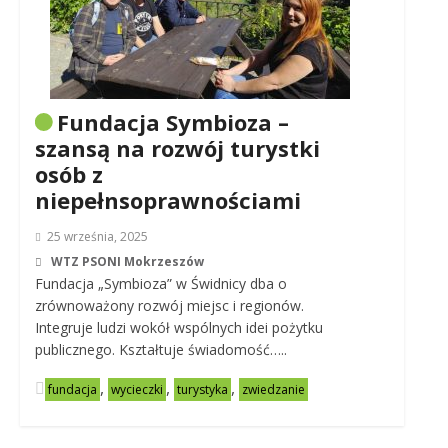
Fundacja Symbioza –
szansą na rozwój turystki
osób z
niepełnsoprawnościami
25 września, 2025
WTZ PSONI Mokrzeszów
Fundacja „Symbioza” w Świdnicy dba o
zrównoważony rozwój miejsc i regionów.
We use cookies on our website to give you the most
relevant experience by remembering your preferences and
Integruje ludzi wokół wspólnych idei pożytku
repeat visits. By clicking “Accept”, you consent to the use of
publicznego. Kształtuje świadomość…..
ALL the cookies.
,
,
,
fundacja
wycieczki
turystyka
zwiedzanie
Cookie settings
ACCEPT