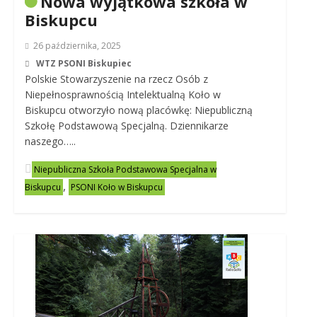
Nowa wyjątkowa szkoła w
Biskupcu
26 października, 2025
WTZ PSONI Biskupiec
Polskie Stowarzyszenie na rzecz Osób z
Niepełnosprawnością Intelektualną Koło w
Biskupcu otworzyło nową placówkę: Niepubliczną
Szkołę Podstawową Specjalną. Dziennikarze
naszego…..
Niepubliczna Szkoła Podstawowa Specjalna w
,
Biskupcu
PSONI Koło w Biskupcu