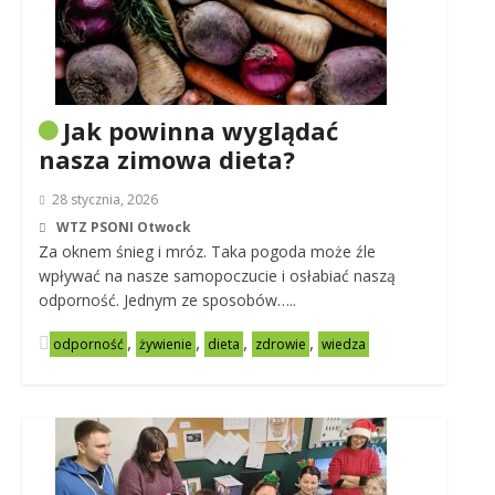
Jak powinna wyglądać
nasza zimowa dieta?
28 stycznia, 2026
WTZ PSONI Otwock
Za oknem śnieg i mróz. Taka pogoda może źle
wpływać na nasze samopoczucie i osłabiać naszą
odporność. Jednym ze sposobów…..
,
,
,
,
odporność
żywienie
dieta
zdrowie
wiedza