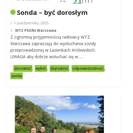
Sonda – być dorosłym
1 października, 2025
WTZ PSONI Warszawa
Z ogromną przyjemnością radiowcy WTZ
Warszawa zapraszają do wysłuchania sondy
przeprowadzonej w Łazienkach Królewskich.
UWAGA aby dobrze wsłuchać się w…..
,
,
,
,
dorosłość
wybór
dojrzałość
odpowiedzialność
sonda