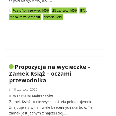
w pole bitwy, a wojsko…..
,
,
,
Poznański czerwiec 1956
28 czerwca 1956
IPN
,
masakra w Poznaniu
historia uczy
Propozycja na wycieczkę –
Zamek Książ – oczami
przewodnika
10 czerwca, 2026
WTZ PSONI Mokrzeszów
Zamek Książ to niezwykła historia pełna tajemnic.
Znajduje się w nim wiele bezcennych skarbów. Ten
zamek jest jednym z najczęściej…..