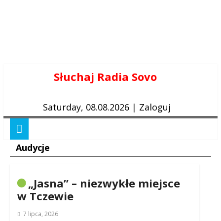
Skip
Słuchaj Radia Sovo
to
content
Saturday, 08.08.2026
|
Zaloguj
Audycje
„Jasna” – niezwykłe miejsce
w Tczewie
7 lipca, 2026