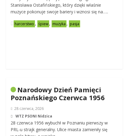
Stanisława Ostafińskiego, który dzięki właśnie
muzyce pokonuje swoje bariery i wznosi się na…..
,
,
,
harcerstwo
śpiew
muzyka
pasja
Narodowy Dzień Pamięci
Poznańskiego Czerwca 1956
28 czerwca, 2026
WTZ PSONI Nidzica
28 czerwca 1956 wybuchł w Poznaniu pierwszy w
PRL-u strajk generalny. Ulice miasta zamieniły się