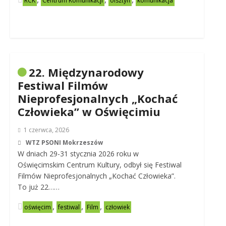
RCK
Centrum Komunikacji
olsztyn
komunikacja
22. Międzynarodowy
Festiwal Filmów
Nieprofesjonalnych „Kochać
Człowieka” w Oświęcimiu
1 czerwca, 2026
WTZ PSONI Mokrzeszów
W dniach 29-31 stycznia 2026 roku w
Oświęcimskim Centrum Kultury, odbył się Festiwal
Filmów Nieprofesjonalnych „Kochać Człowieka”.
To już 22……
,
,
,
oświęcim
festiwal
Film
człowiek