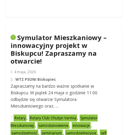
Symulator Mieszkaniowy –
innowacyjny projekt w
Biskupcu! Zapraszamy na
otwarcie!
4 maja, 2026
WTZ PSONI Biskupiec
Zapraszamy na bardzo ważne spotkanie w
Biskupcu. W piątek 24 maja o godzinie 11:00
odbędzie się otwarcie Symulatora
Mieszkaniowego oraz…..
,
,
Rotary
Rotary Club Olsztyn Varmia
Symulator
,
,
,
Mieszkaniowy
samostanowienie
innowacje
,
,
,
samodzielność
seminarium
samodzielneżycie
self