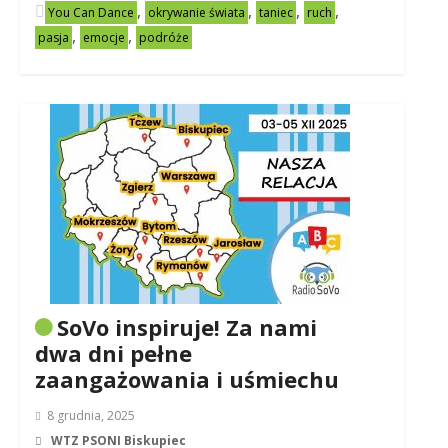
,
,
,
,
You Can Dance
okrywanie świata
taniec
ruch
,
,
pasja
emocje
podróże
SoVo inspiruje! Za nami
dwa dni pełne
zaangażowania i uśmiechu
8 grudnia, 2025
WTZ PSONI Biskupiec