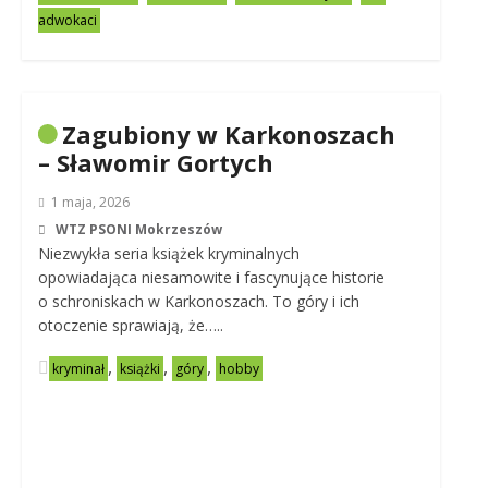
adwokaci
Zagubiony w Karkonoszach
– Sławomir Gortych
1 maja, 2026
WTZ PSONI Mokrzeszów
Niezwykła seria książek kryminalnych
opowiadająca niesamowite i fascynujące historie
o schroniskach w Karkonoszach. To góry i ich
otoczenie sprawiają, że…..
,
,
,
kryminał
książki
góry
hobby