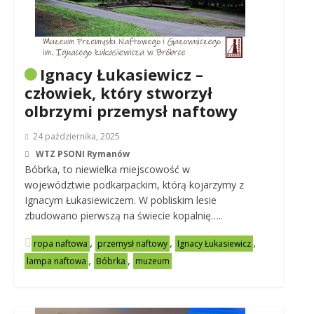
Ignacy Łukasiewicz –
człowiek, który stworzył
olbrzymi przemysł naftowy
24 października, 2025
WTZ PSONI Rymanów
Bóbrka, to niewielka miejscowość w
województwie podkarpackim, którą kojarzymy z
Ignacym Łukasiewiczem. W pobliskim lesie
zbudowano pierwszą na świecie kopalnię…..
,
,
,
ropa naftowa
przemysł naftowy
Ignacy Łukasiewicz
,
,
lampa naftowa
Bóbrka
muzeum