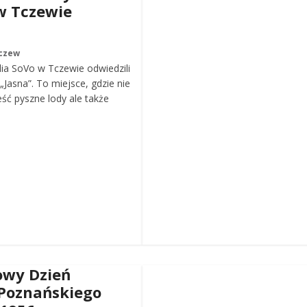
w Tczewie
czew
ia SoVo w Tczewie odwiedzili
„Jasna”. To miejsce, gdzie nie
eść pyszne lody ale także
wy Dzień
Poznańskiego