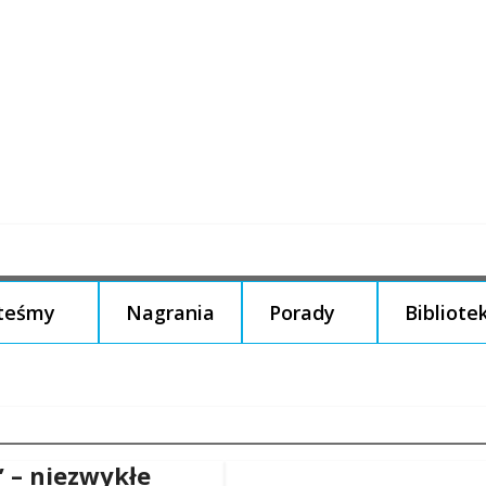
steśmy
Nagrania
Porady
Bibliote
” – niezwykłe