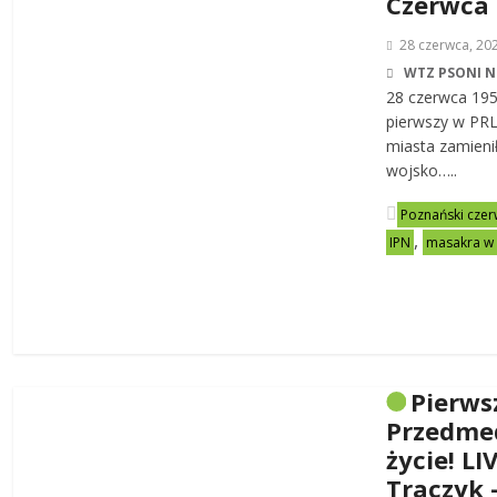
Czerwca
28 czerwca, 20
WTZ PSONI N
28 czerwca 19
pierwszy w PRL-
miasta zamienił
wojsko…..
Poznański czer
,
IPN
masakra w
Pierws
Przedme
życie! LI
Traczyk 