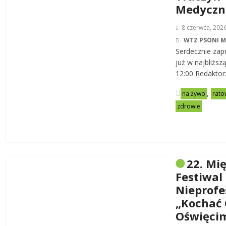
Medycz
8 czerwca, 202
WTZ PSONI 
Serdecznie zap
już w najbliższ
12:00 Redaktor
,
na żywo
rato
zdrowie
22. Mi
Festiwal
Nieprofe
„Kochać 
Oświęci