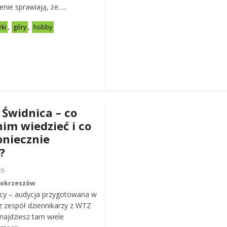
zenie sprawiają, że…..
,
,
żki
góry
hobby
 Świdnica – co
nim wiedzieć i co
oniecznie
?
26
Mokrzeszów
cy – audycja przygotowana w
z zespół dziennikarzy z WTZ
ajdziesz tam wiele