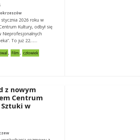
6
Mokrzeszów
 stycznia 2026 roku w
entrum Kultury, odbył się
w Nieprofesjonalnych
eka”. To już 22……
,
,
tiwal
Film
człowiek
d z nowym
rem Centrum
 Sztuki w
czew
 wysłuchania rozmowy z