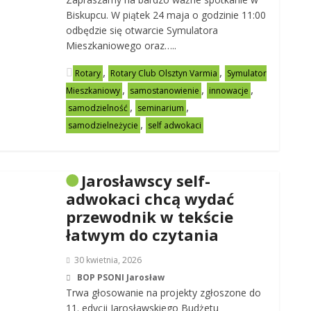
Biskupcu. W piątek 24 maja o godzinie 11:00
odbędzie się otwarcie Symulatora
Mieszkaniowego oraz…..
,
,
Rotary
Rotary Club Olsztyn Varmia
Symulator
,
,
,
Mieszkaniowy
samostanowienie
innowacje
,
,
samodzielność
seminarium
,
samodzielneżycie
self adwokaci
Jarosławscy self-
adwokaci chcą wydać
przewodnik w tekście
łatwym do czytania
30 kwietnia, 2026
BOP PSONI Jarosław
Trwa głosowanie na projekty zgłoszone do
11. edycji Jarosławskiego Budżetu