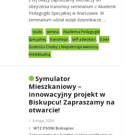
obejrzenia transmisji seminarium z Akademii
Pedagogiki Specjalnej w Warszawie. W
seminarium udział wzięli dziennikarze…..
,
,
stude
semina
Akademia Pedagogiki
,
,
,
Specjalnej
transmisja
self-adwokaci
Dzień
Godności Osoby z Niepełnosprawnością
Intelektualną
Symulator
Mieszkaniowy –
innowacyjny projekt w
Biskupcu! Zapraszamy na
otwarcie!
4 maja, 2026
WTZ PSONI Biskupiec
Zapraszamy na bardzo ważne spotkanie w