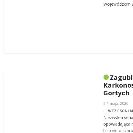
Wojewódzkim w
Zagub
Karkonos
Gortych
1 maja, 2026
WTZ PSONI 
Niezwykła seri
opowiadająca n
historie o sch