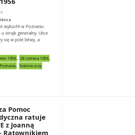
 1956
26
idzica
56 wybuchł w Poznaniu
u strajk generalny. Ulice
y się w pole bitwy, a
,
,
wiec 1956
28 czerwca 1956
,
 Poznaniu
historia uczy
za Pomoc
dyczna ratuje
VE z Joanną
– Ratownikiem