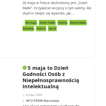
26 maja w Polsce obchodzony jest „Dzień
Matki”. Oczywiście wszyscy o tym wiemy. Ale
skąd to święto się wywodzi, jak…..
,
,
,
,
26 maja
dzień matki
mama
dzieciństwo
,
,
kobieta
miłość
serce
5 maja to Dzień
Godności Osób z
Niepełnosprawnością
Intelektualną
4 maja, 2026
WTZ PSONI Warszawa
z tej okazji zapraszamy słuchaczy do