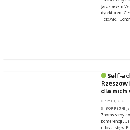
Jarosławem W
dyrektorem Cen
Tczewie. Centru
Self-a
Rzeszowi
dla nich
4 maja, 2026
BOP PSONI J
Zapraszamy do 
konferencji „Us
odbyła się w P