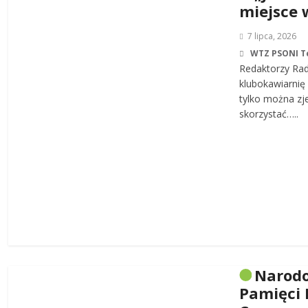
miejsce 
7 lipca, 2026
WTZ PSONI T
Redaktorzy Rad
klubokawiarnię 
tylko można zj
skorzystać…..
Narodo
Pamięci 