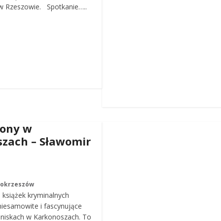
 Rzeszowie. Spotkanie…..
iony w
zach – Sławomir
Mokrzeszów
a książek kryminalnych
iesamowite i fascynujące
roniskach w Karkonoszach. To