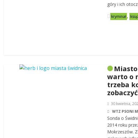
góry i ich otoc
,
kryminał
ksią
Miasto
warto o 
trzeba k
zobaczyć
30 kwietnia, 20
WTZ PSONI 
Sonda o Świdni
2014 roku prze
Mokrzeszów. Zn