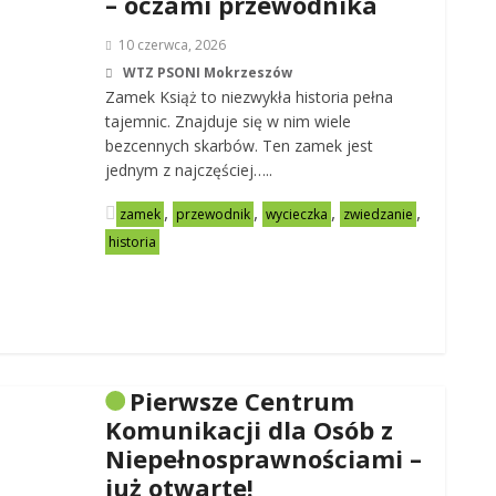
– oczami przewodnika
10 czerwca, 2026
WTZ PSONI Mokrzeszów
Zamek Książ to niezwykła historia pełna
tajemnic. Znajduje się w nim wiele
bezcennych skarbów. Ten zamek jest
jednym z najczęściej…..
,
,
,
,
zamek
przewodnik
wycieczka
zwiedzanie
historia
Pierwsze Centrum
Komunikacji dla Osób z
Niepełnosprawnościami –
już otwarte!