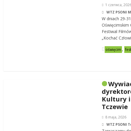
1 czerwca, 202
WTZ PSONI 
W dniach 29-31
Oświęcimskim C
Festiwal Filmó
„Kochać Człowi
,
oświęcim
fes
Wywia
dyrekto
Kultury i
Tczewie
8 maja, 2026
WTZ PSONI T
Zapraszamy do