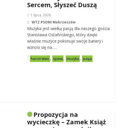
Sercem, Słyszeć Duszą
1 lipca, 2026
WTZ PSONI Mokrzeszów
Muzyka jest wielką pasją dla naszego gościa
Stanisława Ostafińskiego, który dzięki
właśnie muzyce pokonuje swoje bariery i
wznosi się na…..
,
,
,
harcerstwo
śpiew
muzyka
pasja
Propozycja na
wycieczkę – Zamek Książ