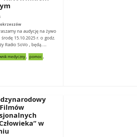
nym
6
Mokrzeszów
raszamy na audycję na żywo
ą środę 15.10.2025 r. o godz.
zy Radio SoVo , będą…..
,
,
wnik medyczny
pomoc
ędzynarodowy
 Filmów
sjonalnych
Człowieka” w
miu