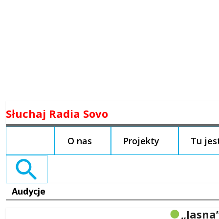
Skip
Słuchaj Radia Sovo
to
content
O nas
Projekty
Tu je
Search
for:
Audycje
„Jasna