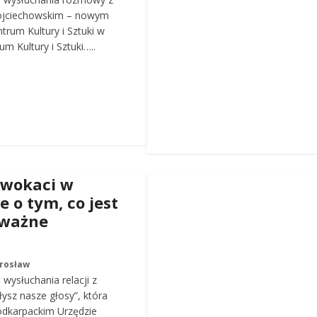
ojciechowskim – nowym
trum Kultury i Sztuki w
m Kultury i Sztuki…..
dwokaci w
e o tym, co jest
 ważne
arosław
wysłuchania relacji z
łysz nasze głosy”, która
odkarpackim Urzędzie