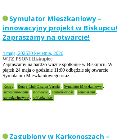
Symulator Mieszkaniowy –
innowacyjny projekt w Biskupcu!
Zapraszamy na otwarcie!
4 maja, 2026
30 kwietnia, 2026
WTZ PSONI Biskupiec
Zapraszamy na bardzo ważne spotkanie w Biskupcu. W
piątek 24 maja o godzinie 11:00 odbędzie się otwarcie
Symulatora Mieszkaniowego oraz…..
,
,
,
Rotary
Rotary Club Olsztyn Varmia
Symulator Mieszkaniowy
,
,
,
,
samostanowienie
innowacje
samodzielność
seminarium
,
samodzielneżycie
self adwokaci
Zagubiony w Karkonoszach –