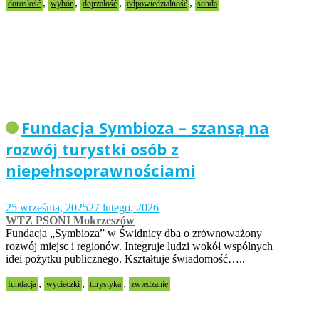
,
,
,
,
dorosłość
wybór
dojrzałość
odpowiedzialność
sonda
Fundacja Symbioza – szansą na
rozwój turystki osób z
niepełnsoprawnościami
25 września, 2025
27 lutego, 2026
WTZ PSONI Mokrzeszów
Fundacja „Symbioza” w Świdnicy dba o zrównoważony
rozwój miejsc i regionów. Integruje ludzi wokół wspólnych
idei pożytku publicznego. Kształtuje świadomość…..
,
,
,
fundacja
wycieczki
turystyka
zwiedzanie