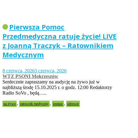
Pierwsza Pomoc
Przedmedyczna ratuje życie! LIVE
z Joanną Traczyk – Ratownikiem
Medycznym
8 czerwca, 2026
3 czerwca, 2026
WTZ PSONI Mokrzeszów
Serdecznie zapraszamy na audycję na żywo już w
najbliższą środę 15.10.2025 r. o godz. 12:00 Redaktorzy
Radio SoVo , będą…..
,
,
,
na żywo
ratownik medyczny
pomoc
zdrowie