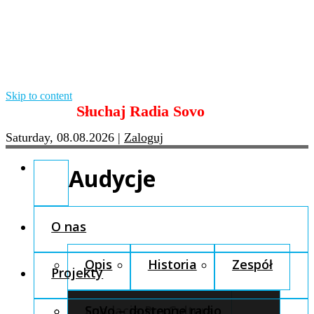
Skip to content
Słuchaj Radia Sovo
Saturday, 08.08.2026
|
Zaloguj
Audycje
O nas
Opis
Historia
Zespół
Projekty
Fundacja Pro Cultura
SoVo – dostępne radio