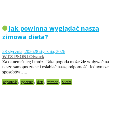
Jak powinna wyglądać nasza
zimowa dieta?
28 stycznia, 2026
28 stycznia, 2026
WTZ PSONI Otwock
Za oknem śnieg i mróz. Taka pogoda może źle wpływać na
nasze samopoczucie i osłabiać naszą odporność. Jednym ze
sposobów…..
,
,
,
,
odporność
żywienie
dieta
zdrowie
wiedza