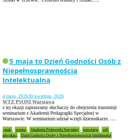
5 maja to Dzień Godności Osób z
Niepełnosprawnością
Intelektualną
4 maja, 2026
30 kwietnia, 2026
WTZ PSONI Warszawa
z tej okazji zapraszamy słuchaczy do obejrzenia transmisji
seminarium z Akademii Pedagogiki Specjalnej w
Warszawie. W seminarium udział wzięli dziennikarze…..
,
,
,
,
stude
semina
Akademia Pedagogiki Specjalnej
transmisja
self-
,
adwokaci
Dzień Godności Osoby z Niepełnosprawnością Intelektualną