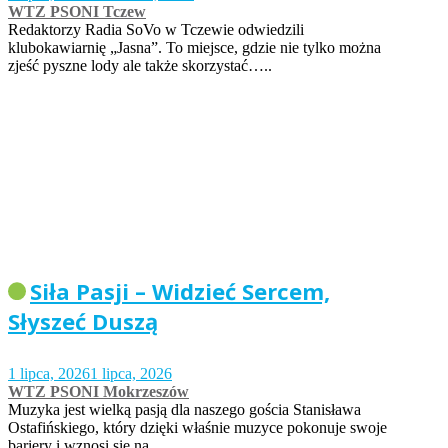
WTZ PSONI Tczew
Redaktorzy Radia SoVo w Tczewie odwiedzili
klubokawiarnię „Jasna”. To miejsce, gdzie nie tylko można
zjeść pyszne lody ale także skorzystać…..
Siła Pasji – Widzieć Sercem,
Słyszeć Duszą
1 lipca, 2026
1 lipca, 2026
WTZ PSONI Mokrzeszów
Muzyka jest wielką pasją dla naszego gościa Stanisława
Ostafińskiego, który dzięki właśnie muzyce pokonuje swoje
bariery i wznosi się na…..