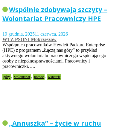
Wspólnie zdobywają szczyty –
Wolontariat Pracowniczy HPE
19 grudnia, 2025
11 czerwca, 2026
WTZ PSONI Mokrzeszów
Współpraca pracowników Hewlett Packard Enterprise
(HPE) z programem „Łączą nas góry” to przykład
aktywnego wolontariatu pracowniczego wspierającego
osoby z niepełnosprawnościami. Pracownicy i
pracowniczki…..
,
,
,
góry
wolontariat
pomoc
wsparcie
„Annuszka” – życie w ruchu