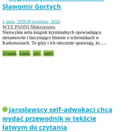
Sławomir Gortych
1 maja, 2026
30 kwietnia, 2026
WTZ PSONI Mokrzeszów
Niezwykła seria książek kryminalnych opowiadająca
niesamowite i fascynujące historie o schroniskach w
Karkonoszach. To góry i ich otoczenie sprawiają, że…..
,
,
,
kryminał
książki
góry
hobby
Jarosławscy self-adwokaci chcą
wydać przewodnik w tekście
łatwym do czytania