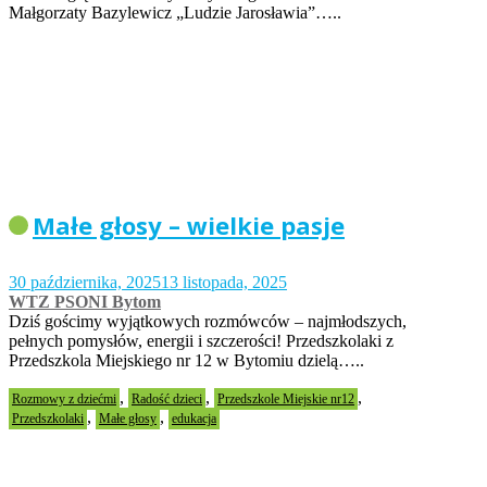
Małgorzaty Bazylewicz „Ludzie Jarosławia”…..
Małe głosy – wielkie pasje
30 października, 2025
13 listopada, 2025
WTZ PSONI Bytom
Dziś gościmy wyjątkowych rozmówców – najmłodszych,
pełnych pomysłów, energii i szczerości! Przedszkolaki z
Przedszkola Miejskiego nr 12 w Bytomiu dzielą…..
,
,
,
Rozmowy z dziećmi
Radość dzieci
Przedszkole Miejskie nr12
,
,
Przedszkolaki
Małe głosy
edukacja