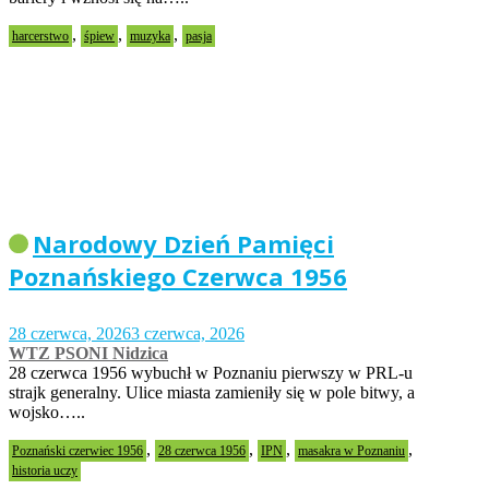
,
,
,
harcerstwo
śpiew
muzyka
pasja
Narodowy Dzień Pamięci
Poznańskiego Czerwca 1956
28 czerwca, 2026
3 czerwca, 2026
WTZ PSONI Nidzica
28 czerwca 1956 wybuchł w Poznaniu pierwszy w PRL-u
strajk generalny. Ulice miasta zamieniły się w pole bitwy, a
wojsko…..
,
,
,
,
Poznański czerwiec 1956
28 czerwca 1956
IPN
masakra w Poznaniu
historia uczy