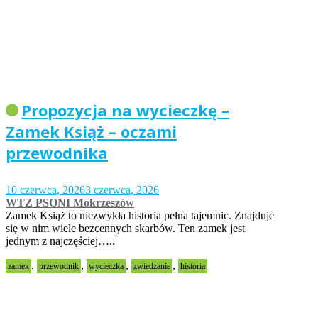
Propozycja na wycieczkę –
Zamek Książ – oczami
przewodnika
10 czerwca, 2026
3 czerwca, 2026
WTZ PSONI Mokrzeszów
Zamek Książ to niezwykła historia pełna tajemnic. Znajduje
się w nim wiele bezcennych skarbów. Ten zamek jest
jednym z najczęściej…..
,
,
,
,
zamek
przewodnik
wycieczka
zwiedzanie
historia