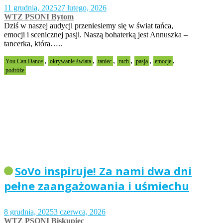
11 grudnia, 2025
27 lutego, 2026
WTZ PSONI Bytom
Dziś w naszej audycji przeniesiemy się w świat tańca,
emocji i scenicznej pasji. Naszą bohaterką jest Annuszka –
tancerka, która…..
,
,
,
,
,
,
You Can Dance
okrywanie świata
taniec
ruch
pasja
emocje
podróże
SoVo inspiruje! Za nami dwa dni
pełne zaangażowania i uśmiechu
8 grudnia, 2025
3 czerwca, 2026
WTZ PSONI Biskupiec