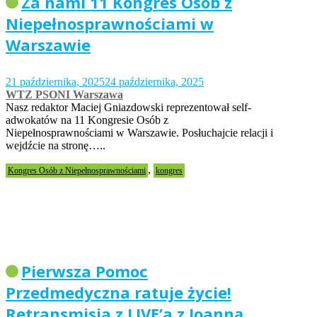
Za nami 11 Kongres Osób z
Niepełnosprawnościami w
Warszawie
21 października, 2025
24 października, 2025
WTZ PSONI Warszawa
Nasz redaktor Maciej Gniazdowski reprezentował self-
adwokatów na 11 Kongresie Osób z
Niepełnosprawnościami w Warszawie. Posłuchajcie relacji i
wejdźcie na stronę…..
,
Kongres Osób z Niepełnosprawnościami
kongres
Pierwsza Pomoc
Przedmedyczna ratuje życie!
Retransmisja z LIVE’a z Joanną