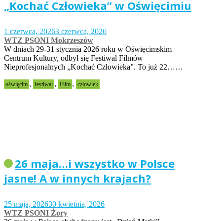
„Kochać Człowieka” w Oświęcimiu
1 czerwca, 2026
3 czerwca, 2026
WTZ PSONI Mokrzeszów
W dniach 29-31 stycznia 2026 roku w Oświęcimskim
Centrum Kultury, odbył się Festiwal Filmów
Nieprofesjonalnych „Kochać Człowieka”. To już 22……
,
,
,
oświęcim
festiwal
Film
człowiek
26 maja…i wszystko w Polsce
jasne! A w innych krajach?
25 maja, 2026
30 kwietnia, 2026
WTZ PSONI Żory