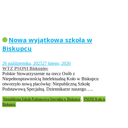
Nowa wyjątkowa szkoła w
Biskupcu
26 października, 2025
27 lutego, 2026
WTZ PSONI Biskupiec
Polskie Stowarzyszenie na rzecz Osób z
Niepełnosprawnością Intelektualną Koło w Biskupcu
otworzyło nową placówkę: Niepubliczną Szkołę
Podstawową Specjalną. Dziennikarze naszego…..
,
Niepubliczna Szkoła Podstawowa Specjalna w Biskupcu
PSONI Koło w
Biskupcu