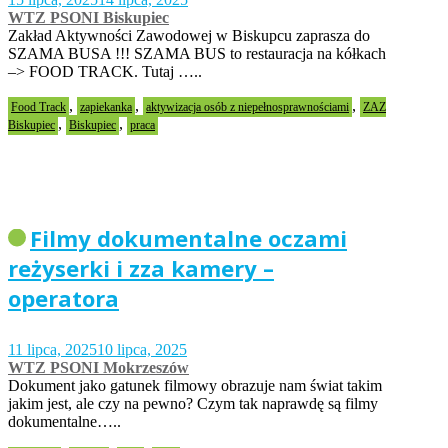
WTZ PSONI Biskupiec
Zakład Aktywności Zawodowej w Biskupcu zaprasza do
SZAMA BUSA !!! SZAMA BUS to restauracja na kółkach
–> FOOD TRACK. Tutaj …..
,
,
,
Food Track
zapiekanka
aktywizacja osób z niepełnosprawnościami
ZAZ
,
,
Biskupiec
Biskupiec
praca
Filmy dokumentalne oczami
reżyserki i zza kamery –
operatora
11 lipca, 2025
10 lipca, 2025
WTZ PSONI Mokrzeszów
Dokument jako gatunek filmowy obrazuje nam świat takim
jakim jest, ale czy na pewno? Czym tak naprawdę są filmy
dokumentalne…..