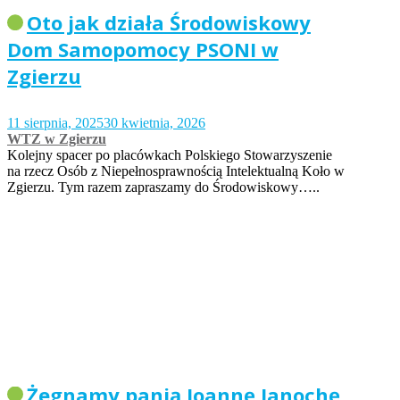
Oto jak działa Środowiskowy
Dom Samopomocy PSONI w
Zgierzu
11 sierpnia, 2025
30 kwietnia, 2026
WTZ w Zgierzu
Kolejny spacer po placówkach Polskiego Stowarzyszenie
na rzecz Osób z Niepełnosprawnością Intelektualną Koło w
Zgierzu. Tym razem zapraszamy do Środowiskowy…..
Żegnamy panią Joannę Janochę