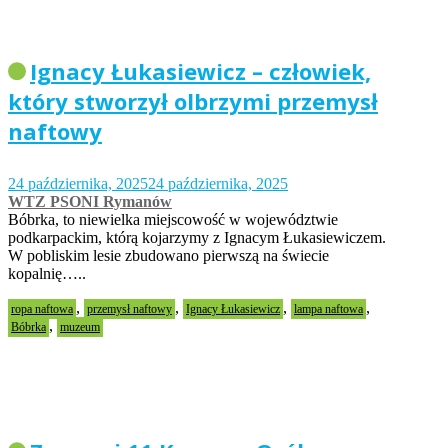
Ignacy Łukasiewicz – człowiek,
który stworzył olbrzymi przemysł
naftowy
24 października, 2025
24 października, 2025
WTZ PSONI Rymanów
Bóbrka, to niewielka miejscowość w województwie
podkarpackim, którą kojarzymy z Ignacym Łukasiewiczem.
W pobliskim lesie zbudowano pierwszą na świecie
kopalnię…..
,
,
,
,
ropa naftowa
przemysł naftowy
Ignacy Łukasiewicz
lampa naftowa
,
Bóbrka
muzeum