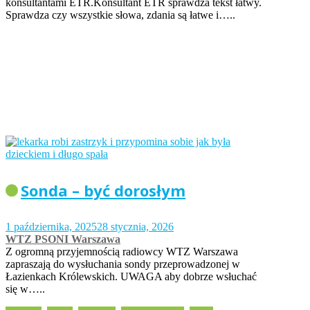
konsultantami ETR.Konsultant ETR sprawdza tekst łatwy.
Sprawdza czy wszystkie słowa, zdania są łatwe i…..
Sonda – być dorosłym
1 października, 2025
28 stycznia, 2026
WTZ PSONI Warszawa
Z ogromną przyjemnością radiowcy WTZ Warszawa
zapraszają do wysłuchania sondy przeprowadzonej w
Łazienkach Królewskich. UWAGA aby dobrze wsłuchać
się w…..