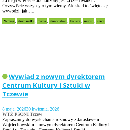
26 maja w Polsce obchodzony jest „Dzień Matki”.
Oczywiście wszyscy o tym wiemy. Ale skąd to święto się
wywodzi, jak…..
,
,
,
,
,
,
26 maja
dzień matki
mama
dzieciństwo
kobieta
miłość
serce
Wywiad z nowym dyrektorem
Centrum Kultury i Sztuki w
Tczewie
8 maja, 2026
30 kwietnia, 2026
WTZ PSONI Tczew
Zapraszamy do wysłuchania rozmowy z Jarosławem
Wojciechowskim – nowym dyrektorem Centrum Kultury i
Sztuki w Tczewie. Centrum Kultury i Sztuki…..