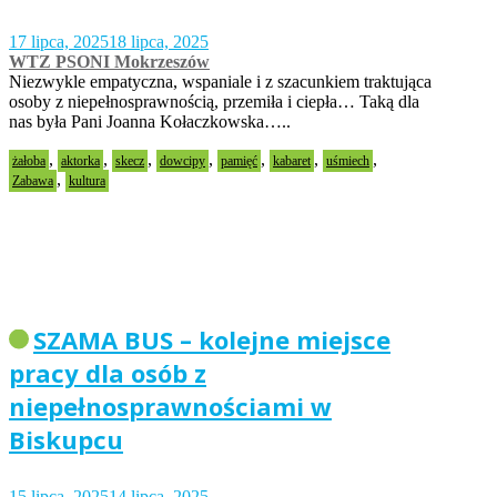
17 lipca, 2025
18 lipca, 2025
WTZ PSONI Mokrzeszów
Niezwykle empatyczna, wspaniale i z szacunkiem traktująca
osoby z niepełnosprawnością, przemiła i ciepła… Taką dla
nas była Pani Joanna Kołaczkowska…..
,
,
,
,
,
,
,
żałoba
aktorka
skecz
dowcipy
pamięć
kabaret
uśmiech
,
Zabawa
kultura
SZAMA BUS – kolejne miejsce
pracy dla osób z
niepełnosprawnościami w
Biskupcu
15 lipca, 2025
14 lipca, 2025