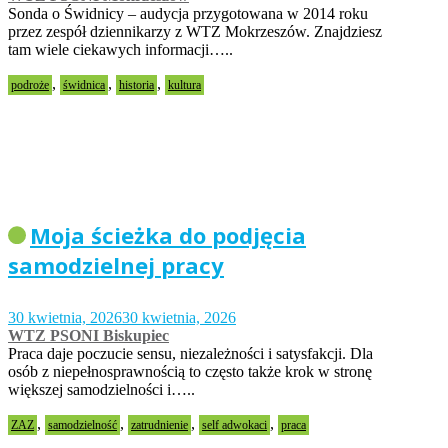
Sonda o Świdnicy – audycja przygotowana w 2014 roku
przez zespół dziennikarzy z WTZ Mokrzeszów. Znajdziesz
tam wiele ciekawych informacji…..
,
,
,
podroże
świdnica
historia
kultura
Moja ścieżka do podjęcia
samodzielnej pracy
30 kwietnia, 2026
30 kwietnia, 2026
WTZ PSONI Biskupiec
Praca daje poczucie sensu, niezależności i satysfakcji. Dla
osób z niepełnosprawnością to często także krok w stronę
większej samodzielności i…..
,
,
,
,
ZAZ
samodzielność
zatrudnienie
self adwokaci
praca