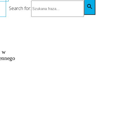
Search for:
u w
jennego