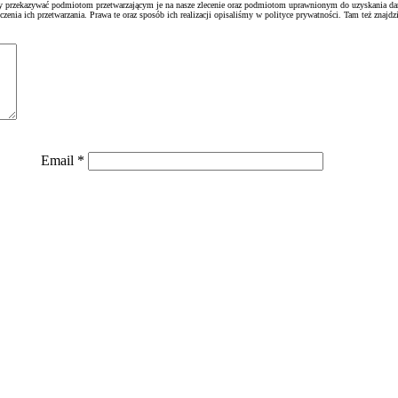
emy przekazywać podmiotom przetwarzającym je na nasze zlecenie oraz podmiotom uprawnionym do uzyskania d
nia ich przetwarzania. Prawa te oraz sposób ich realizacji opisaliśmy w polityce prywatności. Tam też znajdzi
Email
*