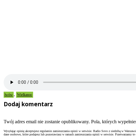
,
lwów
Wielkanoc
Dodaj komentarz
Twój adres email nie zostanie opublikowany. Pola, których wypełn
Wysyłając opinię akceptujesz regulamin zamieszczania opinii w serwisie. Radio Sovo z siedzibą w Warszaw
dane osobowe, które podajesz lub pozostawiasz w ramach zamieszczania opinii w serwisie. Przetwarzamy te