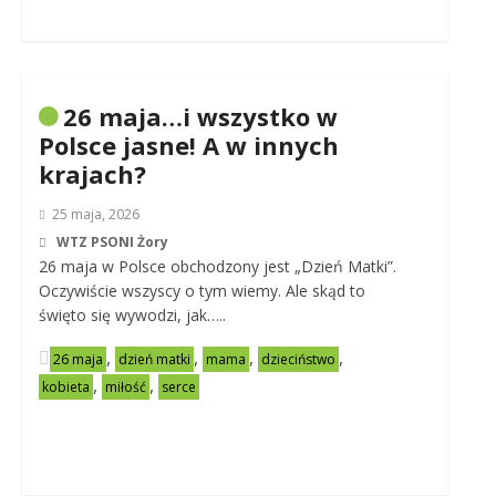
26 maja…i wszystko w
Polsce jasne! A w innych
krajach?
25 maja, 2026
WTZ PSONI Żory
26 maja w Polsce obchodzony jest „Dzień Matki”.
Oczywiście wszyscy o tym wiemy. Ale skąd to
święto się wywodzi, jak…..
,
,
,
,
26 maja
dzień matki
mama
dzieciństwo
,
,
kobieta
miłość
serce