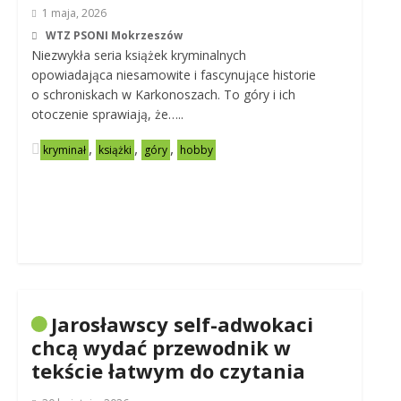
1 maja, 2026
WTZ PSONI Mokrzeszów
Niezwykła seria książek kryminalnych
opowiadająca niesamowite i fascynujące historie
o schroniskach w Karkonoszach. To góry i ich
otoczenie sprawiają, że…..
,
,
,
kryminał
książki
góry
hobby
Jarosławscy self-adwokaci
chcą wydać przewodnik w
tekście łatwym do czytania