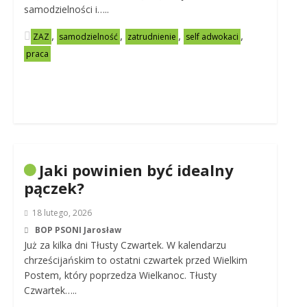
samodzielności i…..
,
,
,
,
ZAZ
samodzielność
zatrudnienie
self adwokaci
praca
Jaki powinien być idealny
pączek?
18 lutego, 2026
BOP PSONI Jarosław
Już za kilka dni Tłusty Czwartek. W kalendarzu
chrześcijańskim to ostatni czwartek przed Wielkim
Postem, który poprzedza Wielkanoc. Tłusty
Czwartek…..