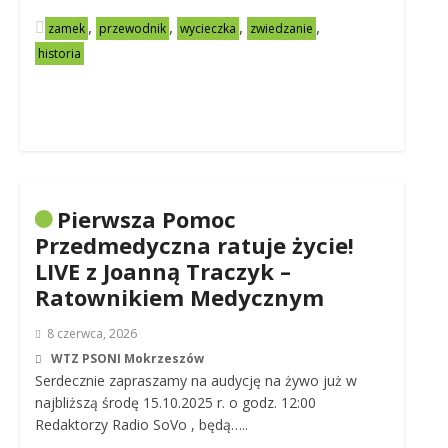
,
,
,
,
zamek
przewodnik
wycieczka
zwiedzanie
historia
Pierwsza Pomoc
Przedmedyczna ratuje życie!
LIVE z Joanną Traczyk –
Ratownikiem Medycznym
8 czerwca, 2026
WTZ PSONI Mokrzeszów
Serdecznie zapraszamy na audycję na żywo już w
najbliższą środę 15.10.2025 r. o godz. 12:00
Redaktorzy Radio SoVo , będą…..