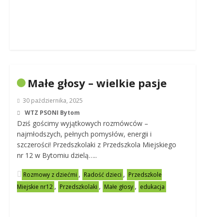
Małe głosy – wielkie pasje
30 października, 2025
WTZ PSONI Bytom
Dziś gościmy wyjątkowych rozmówców –
najmłodszych, pełnych pomysłów, energii i
szczerości! Przedszkolaki z Przedszkola Miejskiego
nr 12 w Bytomiu dzielą…..
,
,
Rozmowy z dziećmi
Radość dzieci
Przedszkole
,
,
,
Miejskie nr12
Przedszkolaki
Małe głosy
edukacja