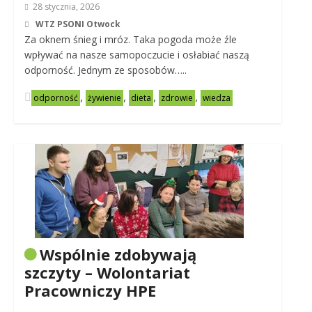
28 stycznia, 2026
WTZ PSONI Otwock
Za oknem śnieg i mróz. Taka pogoda może źle
wpływać na nasze samopoczucie i osłabiać naszą
odporność. Jednym ze sposobów…..
,
,
,
,
odporność
żywienie
dieta
zdrowie
wiedza
Wspólnie zdobywają
szczyty – Wolontariat
Pracowniczy HPE