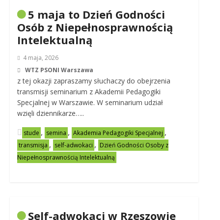
5 maja to Dzień Godności
Osób z Niepełnosprawnością
Intelektualną
4 maja, 2026
WTZ PSONI Warszawa
z tej okazji zapraszamy słuchaczy do obejrzenia
transmisji seminarium z Akademii Pedagogiki
Specjalnej w Warszawie. W seminarium udział
wzięli dziennikarze…..
,
,
,
stude
semina
Akademia Pedagogiki Specjalnej
,
,
transmisja
self-adwokaci
Dzień Godności Osoby z
Niepełnosprawnością Intelektualną
Self-adwokaci w Rzeszowie