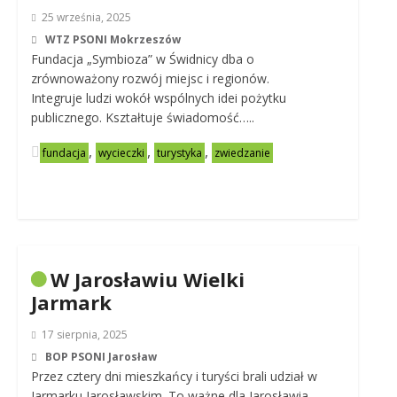
25 września, 2025
WTZ PSONI Mokrzeszów
Fundacja „Symbioza” w Świdnicy dba o
zrównoważony rozwój miejsc i regionów.
Integruje ludzi wokół wspólnych idei pożytku
publicznego. Kształtuje świadomość…..
,
,
,
fundacja
wycieczki
turystyka
zwiedzanie
W Jarosławiu Wielki
Jarmark
17 sierpnia, 2025
BOP PSONI Jarosław
Przez cztery dni mieszkańcy i turyści brali udział w
Jarmarku Jarosławskim. To ważne dla Jarosławia