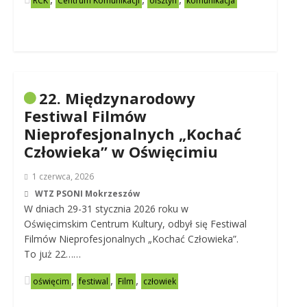
RCK
Centrum Komunikacji
olsztyn
komunikacja
22. Międzynarodowy
Festiwal Filmów
Nieprofesjonalnych „Kochać
Człowieka” w Oświęcimiu
1 czerwca, 2026
WTZ PSONI Mokrzeszów
W dniach 29-31 stycznia 2026 roku w
Oświęcimskim Centrum Kultury, odbył się Festiwal
Filmów Nieprofesjonalnych „Kochać Człowieka”.
To już 22……
,
,
,
oświęcim
festiwal
Film
człowiek