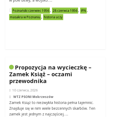
w pole bitwy, a wojsko…..
,
,
,
Poznański czerwiec 1956
28 czerwca 1956
IPN
,
masakra w Poznaniu
historia uczy
Propozycja na wycieczkę –
Zamek Książ – oczami
przewodnika
10 czerwca, 2026
WTZ PSONI Mokrzeszów
Zamek Książ to niezwykła historia pełna tajemnic.
Znajduje się w nim wiele bezcennych skarbów. Ten
zamek jest jednym z najczęściej…..