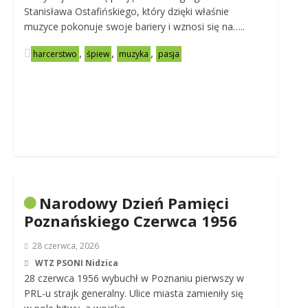
Stanisława Ostafińskiego, który dzięki właśnie
muzyce pokonuje swoje bariery i wznosi się na…..
,
,
,
harcerstwo
śpiew
muzyka
pasja
Narodowy Dzień Pamięci
Poznańskiego Czerwca 1956
28 czerwca, 2026
WTZ PSONI Nidzica
28 czerwca 1956 wybuchł w Poznaniu pierwszy w
PRL-u strajk generalny. Ulice miasta zamieniły się