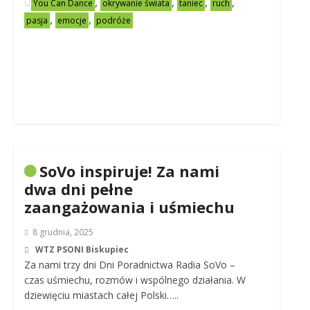
,
,
,
,
You Can Dance
okrywanie świata
taniec
ruch
,
,
pasja
emocje
podróże
SoVo inspiruje! Za nami
dwa dni pełne
zaangażowania i uśmiechu
8 grudnia, 2025
WTZ PSONI Biskupiec
Za nami trzy dni Dni Poradnictwa Radia SoVo –
czas uśmiechu, rozmów i wspólnego działania. W
dziewięciu miastach całej Polski…..