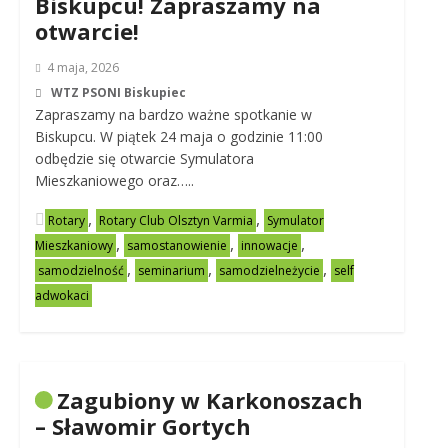
Biskupcu! Zapraszamy na
otwarcie!
4 maja, 2026
WTZ PSONI Biskupiec
Zapraszamy na bardzo ważne spotkanie w
Biskupcu. W piątek 24 maja o godzinie 11:00
odbędzie się otwarcie Symulatora
Mieszkaniowego oraz…..
,
,
Rotary
Rotary Club Olsztyn Varmia
Symulator
,
,
,
Mieszkaniowy
samostanowienie
innowacje
,
,
,
samodzielność
seminarium
samodzielneżycie
self
adwokaci
Zagubiony w Karkonoszach
– Sławomir Gortych