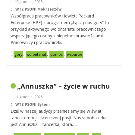
19 grudnia, 2025
WTZ PSONI Mokrzeszów
Współpraca pracowników Hewlett Packard
Enterprise (HPE) z programem „Łączą nas góry” to
przykład aktywnego wolontariatu pracowniczego
wspierającego osoby z niepełnosprawnościami.
Pracownicy i pracowniczki…..
,
,
,
góry
wolontariat
pomoc
wsparcie
„Annuszka” – życie w ruchu
11 grudnia, 2025
WTZ PSONI Bytom
Dziś w naszej audycji przeniesiemy się w świat
tańca, emocji i scenicznej pasji. Naszą bohaterką
jest Annuszka – tancerka, która…..