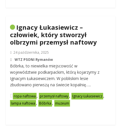
Ignacy Łukasiewicz –
człowiek, który stworzył
olbrzymi przemysł naftowy
24 października, 2025
WTZ PSONI Rymanów
Bóbrka, to niewielka miejscowość w
województwie podkarpackim, którą kojarzymy z
Ignacym Łukasiewiczem. W pobliskim lesie
zbudowano pierwszą na świecie kopalnię…..
,
,
,
ropa naftowa
przemysł naftowy
Ignacy Łukasiewicz
,
,
lampa naftowa
Bóbrka
muzeum