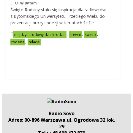
UTW Bytom
Święto Rodziny stało się inspiracją dla radiowców
z Bytomskiego Uniwersytetu Trzeciego Wieku do
prezentacji prozy i poezji w tematach ściśle…..
,
,
,
międzynarodowy dzień rodzin
krewni
świeto
,
rodzina
relacje
Radio Sovo
Adres: 00-896 Warszawa,ul. Ogrodowa 32 lok.
29