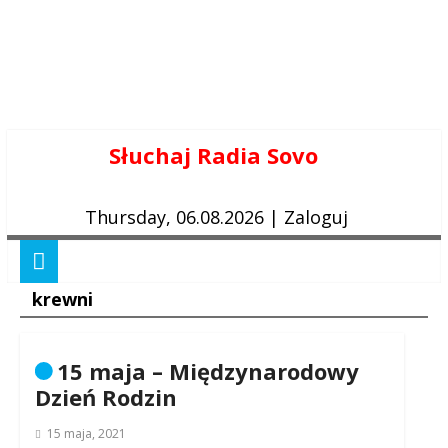
Skip
Słuchaj Radia Sovo
to
content
Thursday, 06.08.2026
|
Zaloguj
krewni
15 maja – Międzynarodowy
Dzień Rodzin
15 maja, 2021