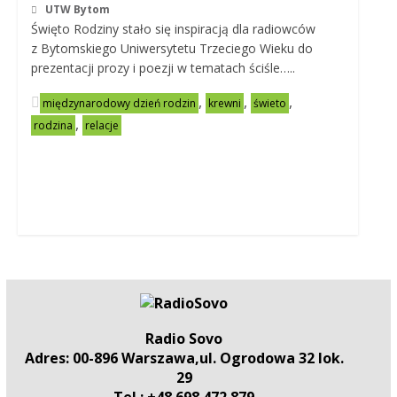
UTW Bytom
Święto Rodziny stało się inspiracją dla radiowców
z Bytomskiego Uniwersytetu Trzeciego Wieku do
prezentacji prozy i poezji w tematach ściśle…..
,
,
,
międzynarodowy dzień rodzin
krewni
świeto
,
rodzina
relacje
Radio Sovo
Adres: 00-896 Warszawa,ul. Ogrodowa 32 lok.
29