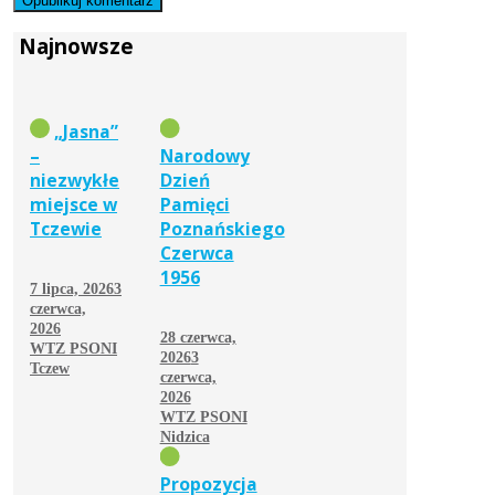
Najnowsze
„Jasna”
–
Narodowy
niezwykłe
Dzień
miejsce w
Pamięci
Tczewie
Poznańskiego
Czerwca
1956
7 lipca, 2026
3
czerwca,
2026
28 czerwca,
WTZ PSONI
2026
3
Tczew
czerwca,
2026
WTZ PSONI
Nidzica
Propozycja