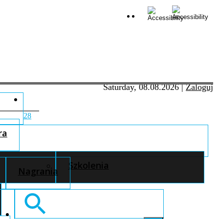
Saturday, 08.08.2026
|
Zaloguj
28
ra
Szkolenia
Nagrania