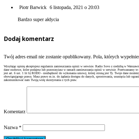
Piotr Barwick
6 listopada, 2021 o 20:03
Bardzo super ałdycia
Dodaj komentarz
Twój adres email nie zostanie opublikowany. Pola, których wypełn
Wysyłając opinię akceptujesz regulamin zamieszczania opinii w serwisie. Radio Sovo z siedzibą w Warszaw
dane osobowe, które podajesz lub pozostawiasz w ramach zamieszczania opinii w serwisie. Przetwarzamy te
jest art. 6 ust. 1 lit b) RODO - niezbędność do wykonania umowy, której stroną jest Ty. Twoje dane moż
obowiązującego prawa. Masz prawo m.in. do żądania dostępu do danych, sprostowania, usunięcia lub ogranicze
zakomunikować nam Twoją wolę skorzystania z tych praw.
Komentarz
Nazwa
*