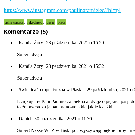
https://www.instagram.com/paulinafamielec/?hl=pl
,
,
,
cicha książka
rękodzieło
pasja
praca
Komentarze (5)
Kamila Żory
28 października, 2021 o 15:29
Super adycja
Kamila Żory
28 października, 2021 o 15:32
Super adycja
Świetlica Terapeutyczna w Piasku
29 października, 2021 o 
Dziękujemy Pani Paulino za piękna audycje o pięknej pasji do
to że przeradza je pani w nowe takie jak te książki
Daniel
30 października, 2021 o 11:36
Super! Nasze WTZ w Biskupcu wyszywają piękne torby i nie