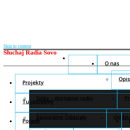
Skip to content
Słuchaj Radia Sovo
O nas
Opis
Projekty
SoVo – dostępne radio
Pr
Tu jesteśmy
internetowe
Senioralne Oddziały
Oddzia
Porady