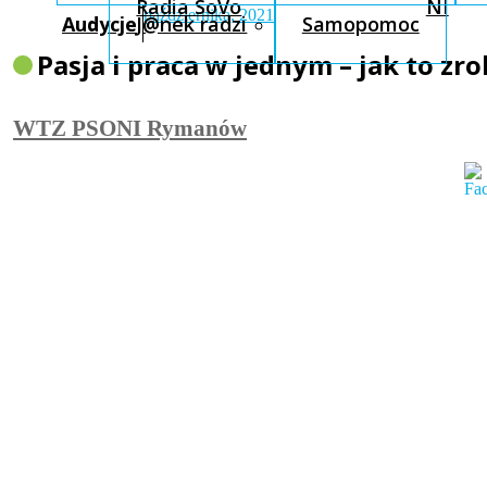
Radia SoVo
NI
października, 2021
Audycje
J@nek radzi
Samopomoc
Pasja i praca w jednym – jak to zro
WTZ PSONI Rymanów