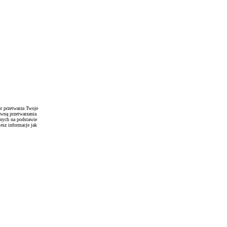
r przetwarza Twoje
awną przetwarzania
anych na podstawie
esz informacje jak