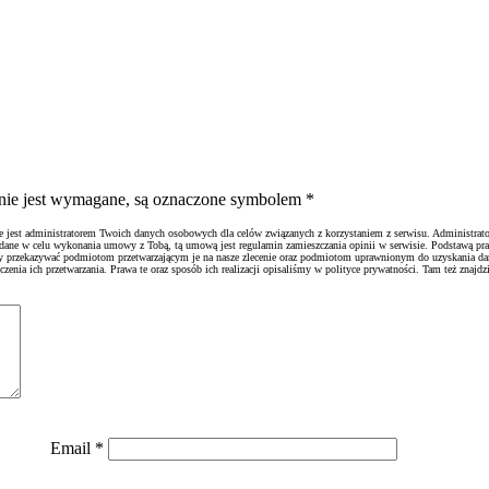
ienie jest wymagane, są oznaczone symbolem
*
ie jest administratorem Twoich danych osobowych dla celów związanych z korzystaniem z serwisu. Administrato
 dane w celu wykonania umowy z Tobą, tą umową jest regulamin zamieszczania opinii w serwisie. Podstawą pr
emy przekazywać podmiotom przetwarzającym je na nasze zlecenie oraz podmiotom uprawnionym do uzyskania d
nia ich przetwarzania. Prawa te oraz sposób ich realizacji opisaliśmy w polityce prywatności. Tam też znajdzi
Email
*