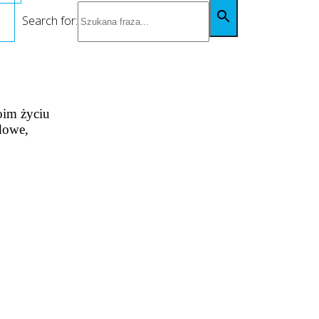
Search for:
oim życiu
odowe,