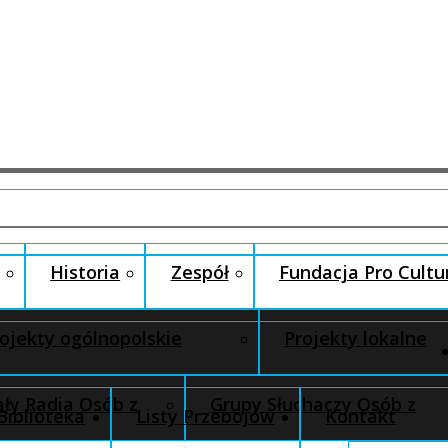
Historia
Zespół
Fundacja Pro Cultu
ojekty ogólnopolskie
Projekty lokalne
ły Radia Osób z
Grupy Słuchaczy Osób z
Biblioteka
Listy Przebojów
Kontakt