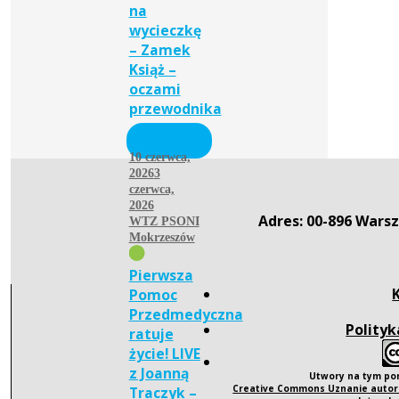
na
wycieczkę
– Zamek
Książ –
oczami
przewodnika
10 czerwca,
2026
3
czerwca,
2026
Adres: 00-896 Warsz
WTZ PSONI
Mokrzeszów
Pierwsza
Pomoc
Przedmedyczna
Polityk
ratuje
życie! LIVE
z Joanną
Utwory na tym po
Creative Commons Uznanie autors
Traczyk –