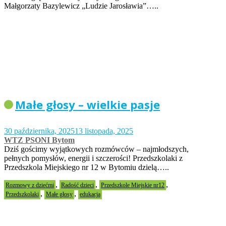
Małgorzaty Bazylewicz „Ludzie Jarosławia”…..
Małe głosy – wielkie pasje
30 października, 2025
13 listopada, 2025
WTZ PSONI Bytom
Dziś gościmy wyjątkowych rozmówców – najmłodszych,
pełnych pomysłów, energii i szczerości! Przedszkolaki z
Przedszkola Miejskiego nr 12 w Bytomiu dzielą…..
,
,
,
Rozmowy z dziećmi
Radość dzieci
Przedszkole Miejskie nr12
,
,
Przedszkolaki
Małe głosy
edukacja