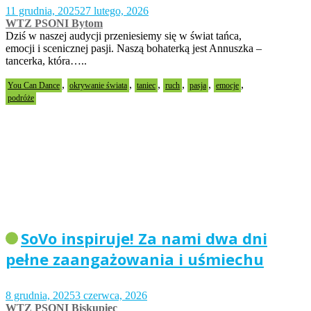
11 grudnia, 2025
27 lutego, 2026
WTZ PSONI Bytom
Dziś w naszej audycji przeniesiemy się w świat tańca,
emocji i scenicznej pasji. Naszą bohaterką jest Annuszka –
tancerka, która…..
,
,
,
,
,
,
You Can Dance
okrywanie świata
taniec
ruch
pasja
emocje
podróże
SoVo inspiruje! Za nami dwa dni
pełne zaangażowania i uśmiechu
8 grudnia, 2025
3 czerwca, 2026
WTZ PSONI Biskupiec