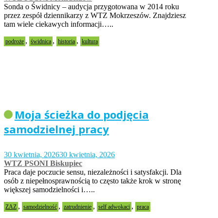
Sonda o Świdnicy – audycja przygotowana w 2014 roku
przez zespół dziennikarzy z WTZ Mokrzeszów. Znajdziesz
tam wiele ciekawych informacji…..
,
,
,
podroże
świdnica
historia
kultura
Moja ścieżka do podjęcia
samodzielnej pracy
30 kwietnia, 2026
30 kwietnia, 2026
WTZ PSONI Biskupiec
Praca daje poczucie sensu, niezależności i satysfakcji. Dla
osób z niepełnosprawnością to często także krok w stronę
większej samodzielności i…..
,
,
,
,
ZAZ
samodzielność
zatrudnienie
self adwokaci
praca