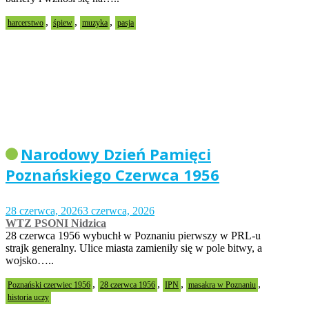
,
,
,
harcerstwo
śpiew
muzyka
pasja
Narodowy Dzień Pamięci
Poznańskiego Czerwca 1956
28 czerwca, 2026
3 czerwca, 2026
WTZ PSONI Nidzica
28 czerwca 1956 wybuchł w Poznaniu pierwszy w PRL-u
strajk generalny. Ulice miasta zamieniły się w pole bitwy, a
wojsko…..
,
,
,
,
Poznański czerwiec 1956
28 czerwca 1956
IPN
masakra w Poznaniu
historia uczy