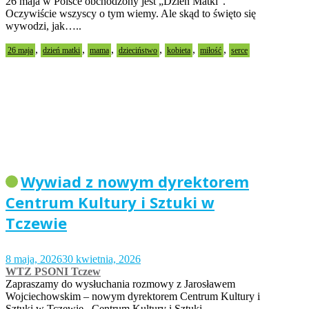
26 maja w Polsce obchodzony jest „Dzień Matki”.
Oczywiście wszyscy o tym wiemy. Ale skąd to święto się
wywodzi, jak…..
,
,
,
,
,
,
26 maja
dzień matki
mama
dzieciństwo
kobieta
miłość
serce
Wywiad z nowym dyrektorem
Centrum Kultury i Sztuki w
Tczewie
8 maja, 2026
30 kwietnia, 2026
WTZ PSONI Tczew
Zapraszamy do wysłuchania rozmowy z Jarosławem
Wojciechowskim – nowym dyrektorem Centrum Kultury i
Sztuki w Tczewie. Centrum Kultury i Sztuki…..