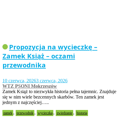
Propozycja na wycieczkę –
Zamek Książ – oczami
przewodnika
10 czerwca, 2026
3 czerwca, 2026
WTZ PSONI Mokrzeszów
Zamek Książ to niezwykła historia pełna tajemnic. Znajduje
się w nim wiele bezcennych skarbów. Ten zamek jest
jednym z najczęściej…..
,
,
,
,
zamek
przewodnik
wycieczka
zwiedzanie
historia