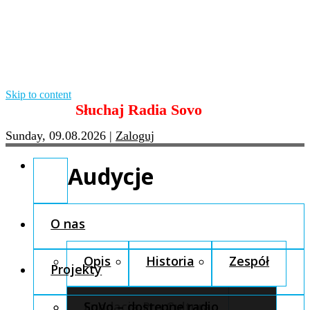
Skip to content
Słuchaj Radia Sovo
Sunday, 09.08.2026
|
Zaloguj
Audycje
O nas
Opis
Historia
Zespół
Projekty
Fundacja Pro Cultura
SoVo – dostępne radio