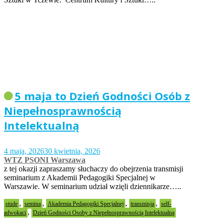
5 maja to Dzień Godności Osób z
Niepełnosprawnością
Intelektualną
4 maja, 2026
30 kwietnia, 2026
WTZ PSONI Warszawa
z tej okazji zapraszamy słuchaczy do obejrzenia transmisji
seminarium z Akademii Pedagogiki Specjalnej w
Warszawie. W seminarium udział wzięli dziennikarze…..
,
,
,
,
stude
semina
Akademia Pedagogiki Specjalnej
transmisja
self-
,
adwokaci
Dzień Godności Osoby z Niepełnosprawnością Intelektualną