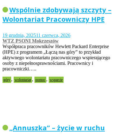
Wspólnie zdobywają szczyty –
Wolontariat Pracowniczy HPE
19 grudnia, 2025
11 czerwca, 2026
WTZ PSONI Mokrzeszów
Współpraca pracowników Hewlett Packard Enterprise
(HPE) z programem „Łączą nas góry” to przykład
aktywnego wolontariatu pracowniczego wspierającego
osoby z niepełnosprawnościami. Pracownicy i
pracowniczki…..
,
,
,
góry
wolontariat
pomoc
wsparcie
„Annuszka” – życie w ruchu