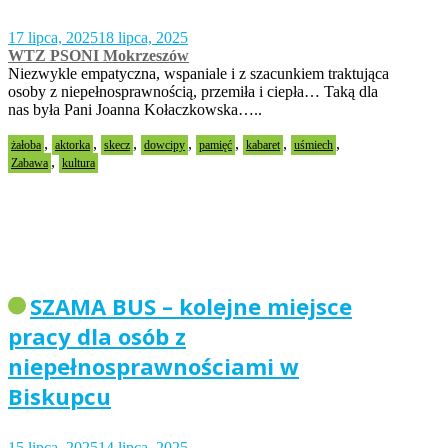
17 lipca, 2025
18 lipca, 2025
WTZ PSONI Mokrzeszów
Niezwykle empatyczna, wspaniale i z szacunkiem traktująca
osoby z niepełnosprawnością, przemiła i ciepła… Taką dla
nas była Pani Joanna Kołaczkowska…..
,
,
,
,
,
,
,
żałoba
aktorka
skecz
dowcipy
pamięć
kabaret
uśmiech
,
Zabawa
kultura
SZAMA BUS – kolejne miejsce
pracy dla osób z
niepełnosprawnościami w
Biskupcu
15 lipca, 2025
14 lipca, 2025