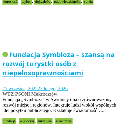
,
,
,
,
dorosłość
wybór
dojrzałość
odpowiedzialność
sonda
Fundacja Symbioza – szansą na
rozwój turystki osób z
niepełnsoprawnościami
25 września, 2025
27 lutego, 2026
WTZ PSONI Mokrzeszów
Fundacja „Symbioza” w Świdnicy dba o zrównoważony
rozwój miejsc i regionów. Integruje ludzi wokół wspólnych
idei pożytku publicznego. Kształtuje świadomość…..
,
,
,
fundacja
wycieczki
turystyka
zwiedzanie