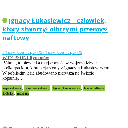
Ignacy Łukasiewicz – człowiek,
który stworzył olbrzymi przemysł
naftowy
24 października, 2025
24 października, 2025
WTZ PSONI Rymanów
Bóbrka, to niewielka miejscowość w województwie
podkarpackim, którą kojarzymy z Ignacym Łukasiewiczem.
W pobliskim lesie zbudowano pierwszą na świecie
kopalnię…..
,
,
,
,
ropa naftowa
przemysł naftowy
Ignacy Łukasiewicz
lampa naftowa
,
Bóbrka
muzeum