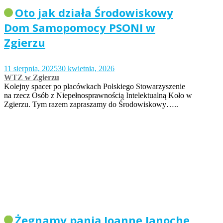
Oto jak działa Środowiskowy
Dom Samopomocy PSONI w
Zgierzu
11 sierpnia, 2025
30 kwietnia, 2026
WTZ w Zgierzu
Kolejny spacer po placówkach Polskiego Stowarzyszenie
na rzecz Osób z Niepełnosprawnością Intelektualną Koło w
Zgierzu. Tym razem zapraszamy do Środowiskowy…..
Żegnamy panią Joannę Janochę