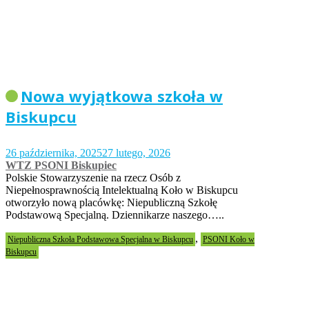
Nowa wyjątkowa szkoła w
Biskupcu
26 października, 2025
27 lutego, 2026
WTZ PSONI Biskupiec
Polskie Stowarzyszenie na rzecz Osób z
Niepełnosprawnością Intelektualną Koło w Biskupcu
otworzyło nową placówkę: Niepubliczną Szkołę
Podstawową Specjalną. Dziennikarze naszego…..
,
Niepubliczna Szkoła Podstawowa Specjalna w Biskupcu
PSONI Koło w
Biskupcu