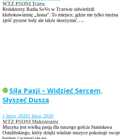
WTZ PSONI Tczew
Redaktorzy Radia SoVo w Tczewie odwiedzili
klubokawiarnię „Jasna”. To miejsce, gdzie nie tylko można
zjeść pyszne lody ale także skorzystać…..
Siła Pasji – Widzieć Sercem,
Słyszeć Duszą
1 lipca, 2026
1 lipca, 2026
WTZ PSONI Mokrzeszów
Muzyka jest wielką pasją dla naszego gościa Stanisława
Ostafińskiego, który dzięki właśnie muzyce pokonuje swoje
bariery i wznosi się na…..