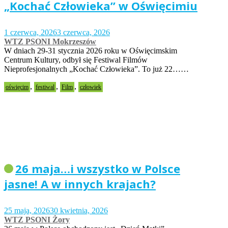
„Kochać Człowieka” w Oświęcimiu
1 czerwca, 2026
3 czerwca, 2026
WTZ PSONI Mokrzeszów
W dniach 29-31 stycznia 2026 roku w Oświęcimskim
Centrum Kultury, odbył się Festiwal Filmów
Nieprofesjonalnych „Kochać Człowieka”. To już 22……
,
,
,
oświęcim
festiwal
Film
człowiek
26 maja…i wszystko w Polsce
jasne! A w innych krajach?
25 maja, 2026
30 kwietnia, 2026
WTZ PSONI Żory