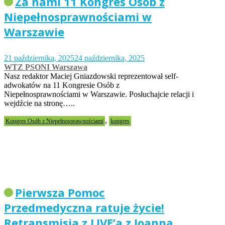
Za nami 11 Kongres Osób z
Niepełnosprawnościami w
Warszawie
21 października, 2025
24 października, 2025
WTZ PSONI Warszawa
Nasz redaktor Maciej Gniazdowski reprezentował self-
adwokatów na 11 Kongresie Osób z
Niepełnosprawnościami w Warszawie. Posłuchajcie relacji i
wejdźcie na stronę…..
,
Kongres Osób z Niepełnosprawnościami
kongres
Pierwsza Pomoc
Przedmedyczna ratuje życie!
Retransmisja z LIVE’a z Joanną