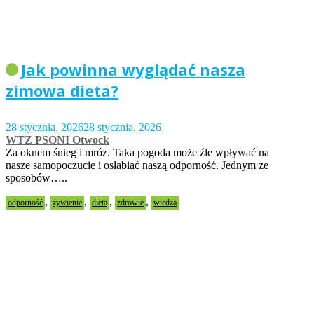
Jak powinna wyglądać nasza
zimowa dieta?
28 stycznia, 2026
28 stycznia, 2026
WTZ PSONI Otwock
Za oknem śnieg i mróz. Taka pogoda może źle wpływać na
nasze samopoczucie i osłabiać naszą odporność. Jednym ze
sposobów…..
,
,
,
,
odporność
żywienie
dieta
zdrowie
wiedza