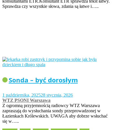
konsultantami ETR.Konsultant ETR sprawdza tekst łatwy.
Sprawdza czy wszystkie słowa, zdania są łatwe i…..
Sonda – być dorosłym
1 października, 2025
28 stycznia, 2026
WTZ PSONI Warszawa
Z ogromną przyjemnością radiowcy WTZ Warszawa
zapraszają do wysłuchania sondy przeprowadzonej w
Łazienkach Królewskich. UWAGA aby dobrze wsłuchać
się w…..