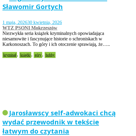
Sławomir Gortych
1 maja, 2026
30 kwietnia, 2026
WTZ PSONI Mokrzeszów
Niezwykła seria książek kryminalnych opowiadająca
niesamowite i fascynujące historie o schroniskach w
Karkonoszach. To góry i ich otoczenie sprawiają, że…..
,
,
,
kryminał
książki
góry
hobby
Jarosławscy self-adwokaci chcą
wydać przewodnik w tekście
łatwym do czytania