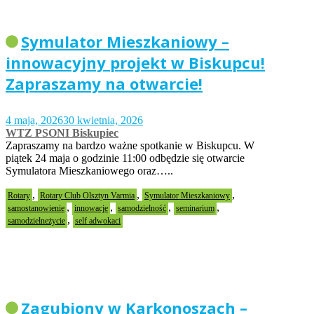
Symulator Mieszkaniowy –
innowacyjny projekt w Biskupcu!
Zapraszamy na otwarcie!
4 maja, 2026
30 kwietnia, 2026
WTZ PSONI Biskupiec
Zapraszamy na bardzo ważne spotkanie w Biskupcu. W
piątek 24 maja o godzinie 11:00 odbędzie się otwarcie
Symulatora Mieszkaniowego oraz…..
,
,
,
Rotary
Rotary Club Olsztyn Varmia
Symulator Mieszkaniowy
,
,
,
,
samostanowienie
innowacje
samodzielność
seminarium
,
samodzielneżycie
self adwokaci
Zagubiony w Karkonoszach –