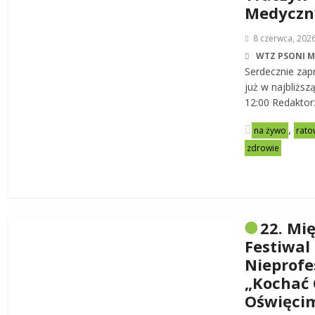
Medycz
8 czerwca, 202
WTZ PSONI 
Serdecznie zap
już w najbliższ
12:00 Redaktor
,
na żywo
rato
zdrowie
22. Mi
Festiwal
Nieprofe
„Kochać 
Oświęci