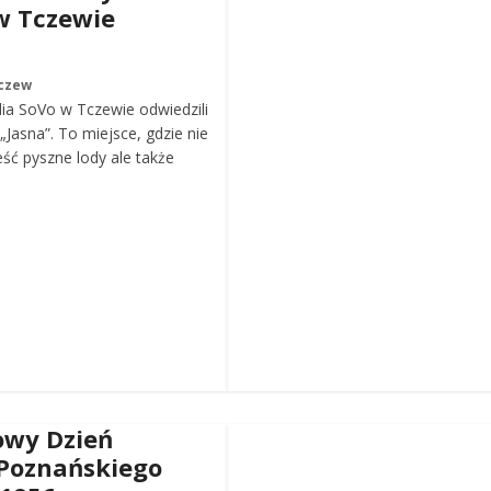
w Tczewie
czew
ia SoVo w Tczewie odwiedzili
„Jasna”. To miejsce, gdzie nie
eść pyszne lody ale także
wy Dzień
Poznańskiego