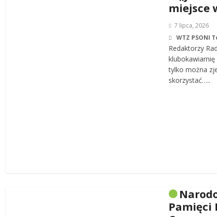
miejsce 
7 lipca, 2026
WTZ PSONI T
Redaktorzy Rad
klubokawiarnię 
tylko można zj
skorzystać…..
Narodo
Pamięci 