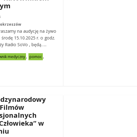
nym
6
Mokrzeszów
raszamy na audycję na żywo
ą środę 15.10.2025 r. o godz.
zy Radio SoVo , będą…..
,
,
wnik medyczny
pomoc
ędzynarodowy
 Filmów
sjonalnych
Człowieka” w
miu