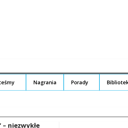
steśmy
Nagrania
Porady
Bibliote
” – niezwykłe