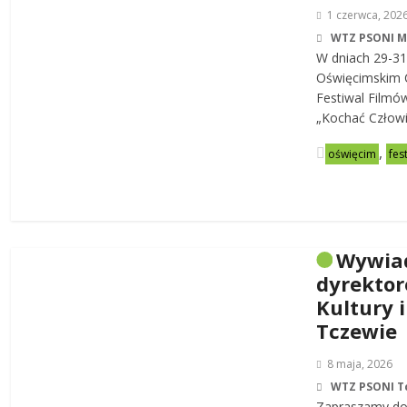
1 czerwca, 202
WTZ PSONI 
W dniach 29-31
Oświęcimskim C
Festiwal Filmó
„Kochać Człowi
,
oświęcim
fes
Wywia
dyrekto
Kultury i
Tczewie
8 maja, 2026
WTZ PSONI T
Zapraszamy do