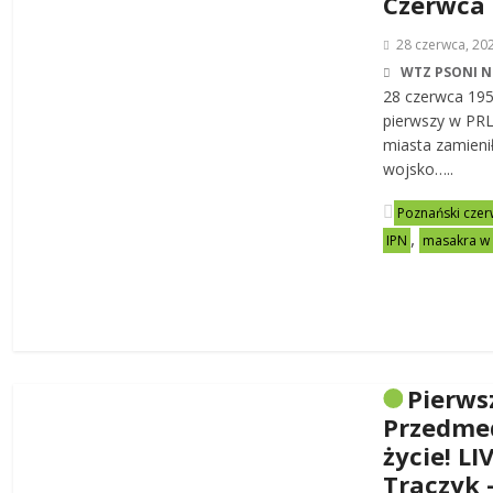
Czerwca
28 czerwca, 20
WTZ PSONI N
28 czerwca 19
pierwszy w PRL-
miasta zamienił
wojsko…..
Poznański czer
,
IPN
masakra w
Pierws
Przedme
życie! LI
Traczyk 