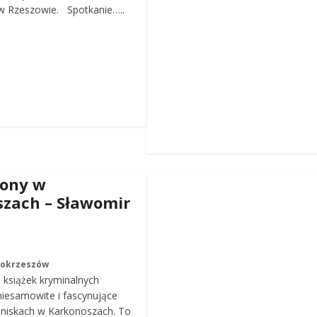
 Rzeszowie. Spotkanie…..
iony w
zach – Sławomir
Mokrzeszów
a książek kryminalnych
iesamowite i fascynujące
roniskach w Karkonoszach. To