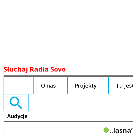
Skip
Słuchaj Radia Sovo
to
content
O nas
Projekty
Tu je
Search
for:
Audycje
„Jasna