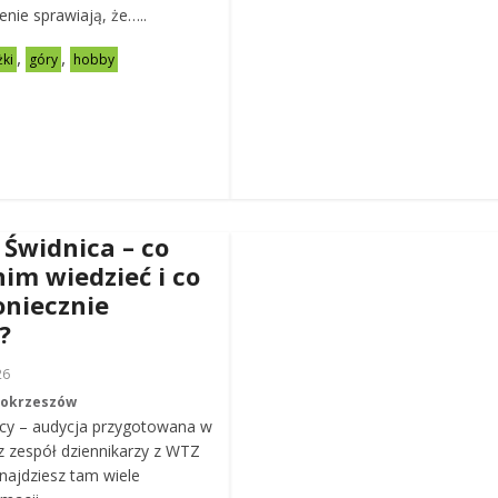
zenie sprawiają, że…..
,
,
żki
góry
hobby
 Świdnica – co
nim wiedzieć i co
oniecznie
?
26
Mokrzeszów
cy – audycja przygotowana w
z zespół dziennikarzy z WTZ
ajdziesz tam wiele