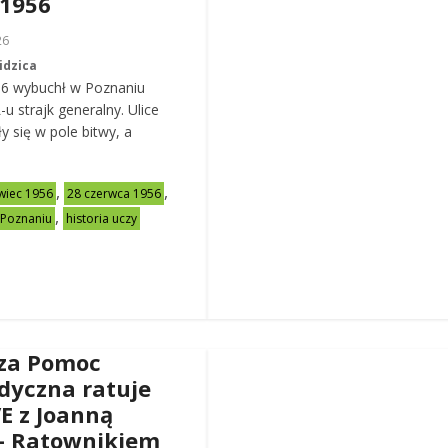
 1956
26
idzica
56 wybuchł w Poznaniu
u strajk generalny. Ulice
y się w pole bitwy, a
,
,
wiec 1956
28 czerwca 1956
,
 Poznaniu
historia uczy
za Pomoc
dyczna ratuje
VE z Joanną
– Ratownikiem