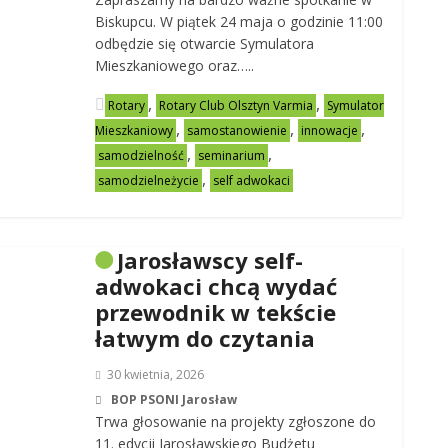
Biskupcu. W piątek 24 maja o godzinie 11:00
odbędzie się otwarcie Symulatora
Mieszkaniowego oraz…..
,
,
Rotary
Rotary Club Olsztyn Varmia
Symulator
,
,
,
Mieszkaniowy
samostanowienie
innowacje
,
,
samodzielność
seminarium
,
samodzielneżycie
self adwokaci
Jarosławscy self-
adwokaci chcą wydać
przewodnik w tekście
łatwym do czytania
30 kwietnia, 2026
BOP PSONI Jarosław
Trwa głosowanie na projekty zgłoszone do
11. edycji Jarosławskiego Budżetu