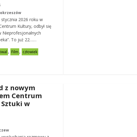
6
Mokrzeszów
 stycznia 2026 roku w
entrum Kultury, odbył się
w Nieprofesjonalnych
eka”. To już 22……
,
,
tiwal
Film
człowiek
d z nowym
rem Centrum
 Sztuki w
czew
 wysłuchania rozmowy z