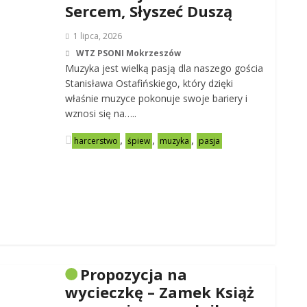
Sercem, Słyszeć Duszą
1 lipca, 2026
WTZ PSONI Mokrzeszów
Muzyka jest wielką pasją dla naszego gościa
Stanisława Ostafińskiego, który dzięki
właśnie muzyce pokonuje swoje bariery i
wznosi się na…..
,
,
,
harcerstwo
śpiew
muzyka
pasja
Propozycja na
wycieczkę – Zamek Książ