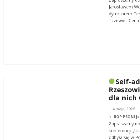
Jarosławem W
dyrektorem Cen
Tczewie. Centru
Self-a
Rzeszowi
dla nich
4 maja, 2026
BOP PSONI J
Zapraszamy do 
konferencji „Us
odbyła się w P