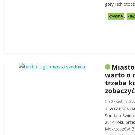
góry i ich otoc
,
kryminał
ksią
Miasto
warto o 
trzeba k
zobaczyć
30 kwietnia, 20
WTZ PSONI 
Sonda o Świdni
2014 roku prze
Mokrzeszów. Zn