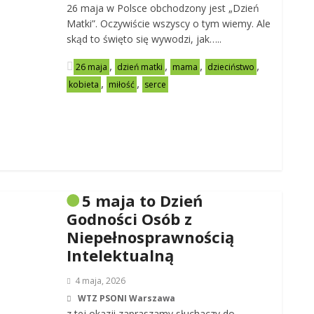
26 maja w Polsce obchodzony jest „Dzień
Matki”. Oczywiście wszyscy o tym wiemy. Ale
skąd to święto się wywodzi, jak…..
,
,
,
,
26 maja
dzień matki
mama
dzieciństwo
,
,
kobieta
miłość
serce
5 maja to Dzień
Godności Osób z
Niepełnosprawnością
Intelektualną
4 maja, 2026
WTZ PSONI Warszawa
z tej okazji zapraszamy słuchaczy do