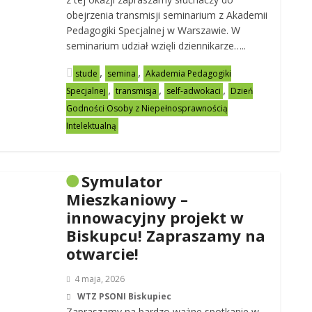
obejrzenia transmisji seminarium z Akademii
Pedagogiki Specjalnej w Warszawie. W
seminarium udział wzięli dziennikarze…..
,
,
stude
semina
Akademia Pedagogiki
,
,
,
Specjalnej
transmisja
self-adwokaci
Dzień
Godności Osoby z Niepełnosprawnością
Intelektualną
Symulator
Mieszkaniowy –
innowacyjny projekt w
Biskupcu! Zapraszamy na
otwarcie!
4 maja, 2026
WTZ PSONI Biskupiec
Zapraszamy na bardzo ważne spotkanie w