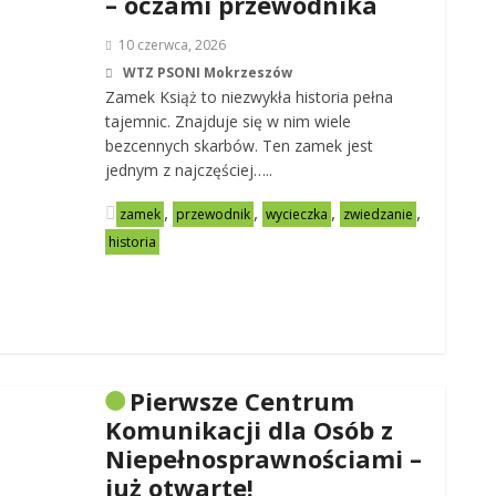
– oczami przewodnika
10 czerwca, 2026
WTZ PSONI Mokrzeszów
Zamek Książ to niezwykła historia pełna
tajemnic. Znajduje się w nim wiele
bezcennych skarbów. Ten zamek jest
jednym z najczęściej…..
,
,
,
,
zamek
przewodnik
wycieczka
zwiedzanie
historia
Pierwsze Centrum
Komunikacji dla Osób z
Niepełnosprawnościami –
już otwarte!