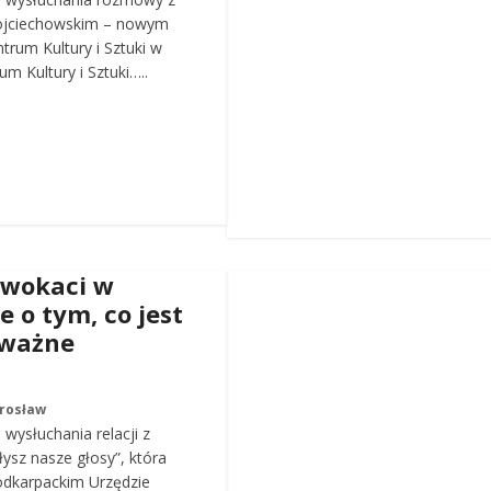
ojciechowskim – nowym
trum Kultury i Sztuki w
m Kultury i Sztuki…..
dwokaci w
e o tym, co jest
 ważne
arosław
wysłuchania relacji z
łysz nasze głosy”, która
odkarpackim Urzędzie