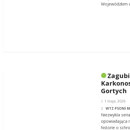
Wojewódzkim w
Zagub
Karkonos
Gortych
1 maja, 2026
WTZ PSONI 
Niezwykła seri
opowiadająca n
historie o sch