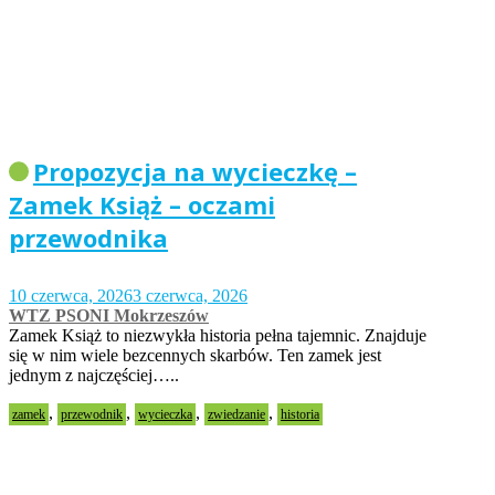
Propozycja na wycieczkę –
Zamek Książ – oczami
przewodnika
10 czerwca, 2026
3 czerwca, 2026
WTZ PSONI Mokrzeszów
Zamek Książ to niezwykła historia pełna tajemnic. Znajduje
się w nim wiele bezcennych skarbów. Ten zamek jest
jednym z najczęściej…..
,
,
,
,
zamek
przewodnik
wycieczka
zwiedzanie
historia