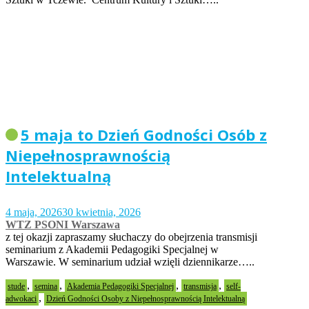
5 maja to Dzień Godności Osób z
Niepełnosprawnością
Intelektualną
4 maja, 2026
30 kwietnia, 2026
WTZ PSONI Warszawa
z tej okazji zapraszamy słuchaczy do obejrzenia transmisji
seminarium z Akademii Pedagogiki Specjalnej w
Warszawie. W seminarium udział wzięli dziennikarze…..
,
,
,
,
stude
semina
Akademia Pedagogiki Specjalnej
transmisja
self-
,
adwokaci
Dzień Godności Osoby z Niepełnosprawnością Intelektualną