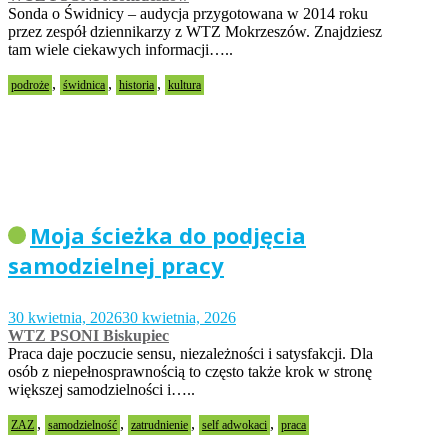
Sonda o Świdnicy – audycja przygotowana w 2014 roku
przez zespół dziennikarzy z WTZ Mokrzeszów. Znajdziesz
tam wiele ciekawych informacji…..
,
,
,
podroże
świdnica
historia
kultura
Moja ścieżka do podjęcia
samodzielnej pracy
30 kwietnia, 2026
30 kwietnia, 2026
WTZ PSONI Biskupiec
Praca daje poczucie sensu, niezależności i satysfakcji. Dla
osób z niepełnosprawnością to często także krok w stronę
większej samodzielności i…..
,
,
,
,
ZAZ
samodzielność
zatrudnienie
self adwokaci
praca