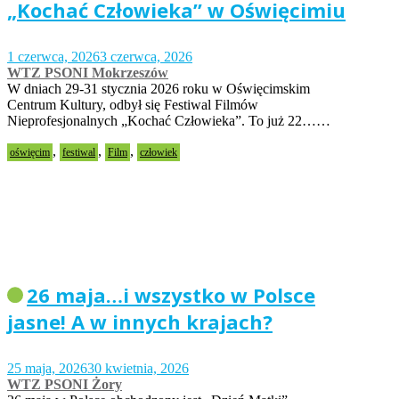
„Kochać Człowieka” w Oświęcimiu
1 czerwca, 2026
3 czerwca, 2026
WTZ PSONI Mokrzeszów
W dniach 29-31 stycznia 2026 roku w Oświęcimskim
Centrum Kultury, odbył się Festiwal Filmów
Nieprofesjonalnych „Kochać Człowieka”. To już 22……
,
,
,
oświęcim
festiwal
Film
człowiek
26 maja…i wszystko w Polsce
jasne! A w innych krajach?
25 maja, 2026
30 kwietnia, 2026
WTZ PSONI Żory