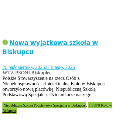
Nowa wyjątkowa szkoła w
Biskupcu
26 października, 2025
27 lutego, 2026
WTZ PSONI Biskupiec
Polskie Stowarzyszenie na rzecz Osób z
Niepełnosprawnością Intelektualną Koło w Biskupcu
otworzyło nową placówkę: Niepubliczną Szkołę
Podstawową Specjalną. Dziennikarze naszego…..
,
Niepubliczna Szkoła Podstawowa Specjalna w Biskupcu
PSONI Koło w
Biskupcu