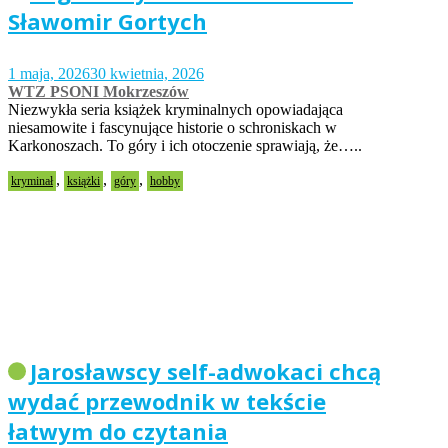
Sławomir Gortych
1 maja, 2026
30 kwietnia, 2026
WTZ PSONI Mokrzeszów
Niezwykła seria książek kryminalnych opowiadająca
niesamowite i fascynujące historie o schroniskach w
Karkonoszach. To góry i ich otoczenie sprawiają, że…..
,
,
,
kryminał
książki
góry
hobby
Jarosławscy self-adwokaci chcą
wydać przewodnik w tekście
łatwym do czytania