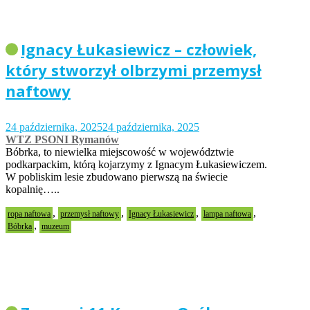
Ignacy Łukasiewicz – człowiek,
który stworzył olbrzymi przemysł
naftowy
24 października, 2025
24 października, 2025
WTZ PSONI Rymanów
Bóbrka, to niewielka miejscowość w województwie
podkarpackim, którą kojarzymy z Ignacym Łukasiewiczem.
W pobliskim lesie zbudowano pierwszą na świecie
kopalnię…..
,
,
,
,
ropa naftowa
przemysł naftowy
Ignacy Łukasiewicz
lampa naftowa
,
Bóbrka
muzeum