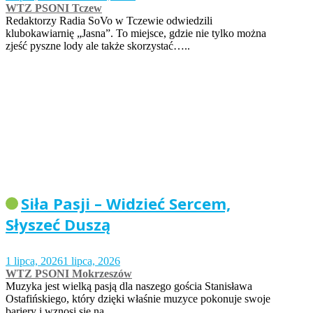
WTZ PSONI Tczew
Redaktorzy Radia SoVo w Tczewie odwiedzili
klubokawiarnię „Jasna”. To miejsce, gdzie nie tylko można
zjeść pyszne lody ale także skorzystać…..
Siła Pasji – Widzieć Sercem,
Słyszeć Duszą
1 lipca, 2026
1 lipca, 2026
WTZ PSONI Mokrzeszów
Muzyka jest wielką pasją dla naszego gościa Stanisława
Ostafińskiego, który dzięki właśnie muzyce pokonuje swoje
bariery i wznosi się na…..