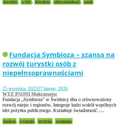
,
,
,
,
dorosłość
wybór
dojrzałość
odpowiedzialność
sonda
Fundacja Symbioza – szansą na
rozwój turystki osób z
niepełnsoprawnościami
25 września, 2025
27 lutego, 2026
WTZ PSONI Mokrzeszów
Fundacja „Symbioza” w Świdnicy dba o zrównoważony
rozwój miejsc i regionów. Integruje ludzi wokół wspólnych
idei pożytku publicznego. Kształtuje świadomość…..
,
,
,
fundacja
wycieczki
turystyka
zwiedzanie