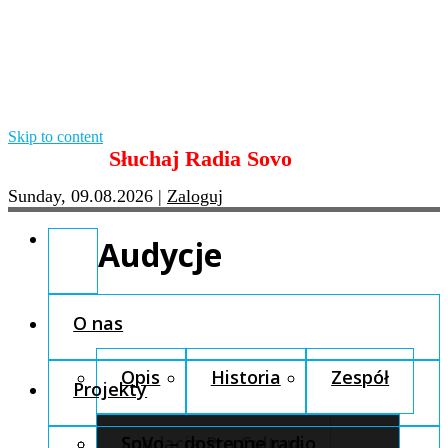
Skip to content
Słuchaj Radia Sovo
Sunday, 09.08.2026
|
Zaloguj
Audycje
O nas
Opis
Historia
Zespół
Projekty
Fundacja Pro Cultura
SoVo – dostępne radio