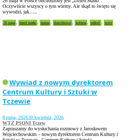
26 maja w Polsce obchodzony jest „Dzień Matki”.
Oczywiście wszyscy o tym wiemy. Ale skąd to święto się
wywodzi, jak…..
,
,
,
,
,
,
26 maja
dzień matki
mama
dzieciństwo
kobieta
miłość
serce
Wywiad z nowym dyrektorem
Centrum Kultury i Sztuki w
Tczewie
8 maja, 2026
30 kwietnia, 2026
WTZ PSONI Tczew
Zapraszamy do wysłuchania rozmowy z Jarosławem
Wojciechowskim – nowym dyrektorem Centrum Kultury i
Sztuki w Tczewie. Centrum Kultury i Sztuki…..