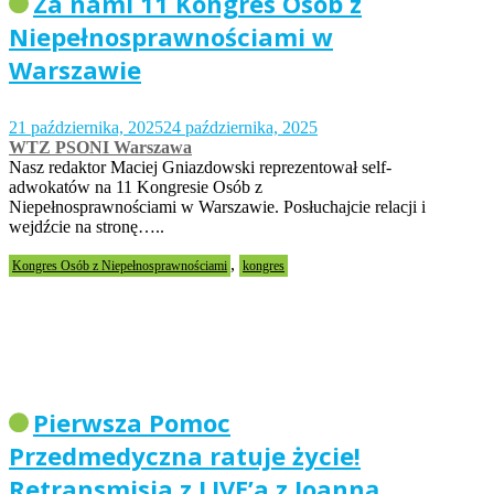
Za nami 11 Kongres Osób z
Niepełnosprawnościami w
Warszawie
21 października, 2025
24 października, 2025
WTZ PSONI Warszawa
Nasz redaktor Maciej Gniazdowski reprezentował self-
adwokatów na 11 Kongresie Osób z
Niepełnosprawnościami w Warszawie. Posłuchajcie relacji i
wejdźcie na stronę…..
,
Kongres Osób z Niepełnosprawnościami
kongres
Pierwsza Pomoc
Przedmedyczna ratuje życie!
Retransmisja z LIVE’a z Joanną