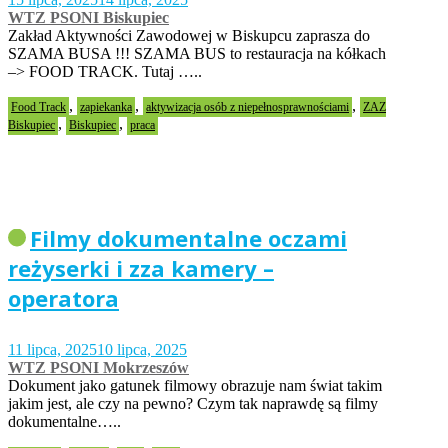
WTZ PSONI Biskupiec
Zakład Aktywności Zawodowej w Biskupcu zaprasza do
SZAMA BUSA !!! SZAMA BUS to restauracja na kółkach
–> FOOD TRACK. Tutaj …..
,
,
,
Food Track
zapiekanka
aktywizacja osób z niepełnosprawnościami
ZAZ
,
,
Biskupiec
Biskupiec
praca
Filmy dokumentalne oczami
reżyserki i zza kamery –
operatora
11 lipca, 2025
10 lipca, 2025
WTZ PSONI Mokrzeszów
Dokument jako gatunek filmowy obrazuje nam świat takim
jakim jest, ale czy na pewno? Czym tak naprawdę są filmy
dokumentalne…..