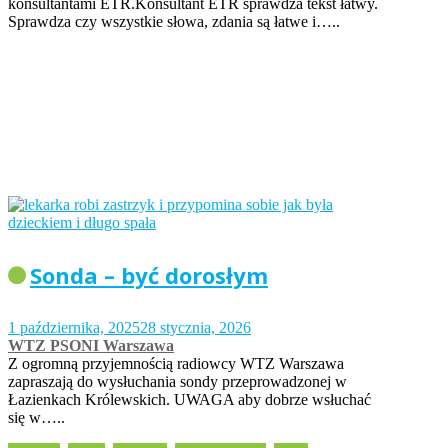
konsultantami ETR.Konsultant ETR sprawdza tekst łatwy.
Sprawdza czy wszystkie słowa, zdania są łatwe i…..
Sonda – być dorosłym
1 października, 2025
28 stycznia, 2026
WTZ PSONI Warszawa
Z ogromną przyjemnością radiowcy WTZ Warszawa
zapraszają do wysłuchania sondy przeprowadzonej w
Łazienkach Królewskich. UWAGA aby dobrze wsłuchać
się w…..