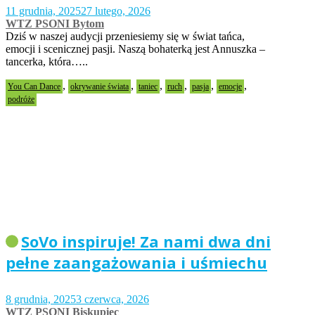
11 grudnia, 2025
27 lutego, 2026
WTZ PSONI Bytom
Dziś w naszej audycji przeniesiemy się w świat tańca,
emocji i scenicznej pasji. Naszą bohaterką jest Annuszka –
tancerka, która…..
,
,
,
,
,
,
You Can Dance
okrywanie świata
taniec
ruch
pasja
emocje
podróże
SoVo inspiruje! Za nami dwa dni
pełne zaangażowania i uśmiechu
8 grudnia, 2025
3 czerwca, 2026
WTZ PSONI Biskupiec