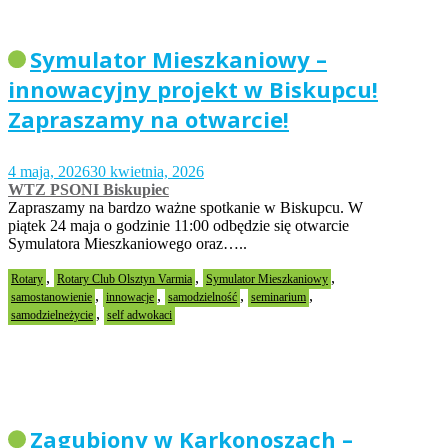
Symulator Mieszkaniowy –
innowacyjny projekt w Biskupcu!
Zapraszamy na otwarcie!
4 maja, 2026
30 kwietnia, 2026
WTZ PSONI Biskupiec
Zapraszamy na bardzo ważne spotkanie w Biskupcu. W
piątek 24 maja o godzinie 11:00 odbędzie się otwarcie
Symulatora Mieszkaniowego oraz…..
,
,
,
Rotary
Rotary Club Olsztyn Varmia
Symulator Mieszkaniowy
,
,
,
,
samostanowienie
innowacje
samodzielność
seminarium
,
samodzielneżycie
self adwokaci
Zagubiony w Karkonoszach –