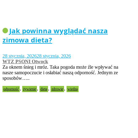
Jak powinna wyglądać nasza
zimowa dieta?
28 stycznia, 2026
28 stycznia, 2026
WTZ PSONI Otwock
Za oknem śnieg i mróz. Taka pogoda może źle wpływać na
nasze samopoczucie i osłabiać naszą odporność. Jednym ze
sposobów…..
,
,
,
,
odporność
żywienie
dieta
zdrowie
wiedza