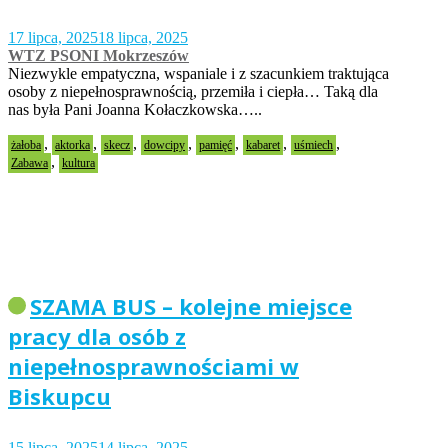
17 lipca, 2025
18 lipca, 2025
WTZ PSONI Mokrzeszów
Niezwykle empatyczna, wspaniale i z szacunkiem traktująca
osoby z niepełnosprawnością, przemiła i ciepła… Taką dla
nas była Pani Joanna Kołaczkowska…..
,
,
,
,
,
,
,
żałoba
aktorka
skecz
dowcipy
pamięć
kabaret
uśmiech
,
Zabawa
kultura
SZAMA BUS – kolejne miejsce
pracy dla osób z
niepełnosprawnościami w
Biskupcu
15 lipca, 2025
14 lipca, 2025