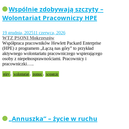
Wspólnie zdobywają szczyty –
Wolontariat Pracowniczy HPE
19 grudnia, 2025
11 czerwca, 2026
WTZ PSONI Mokrzeszów
Współpraca pracowników Hewlett Packard Enterprise
(HPE) z programem „Łączą nas góry” to przykład
aktywnego wolontariatu pracowniczego wspierającego
osoby z niepełnosprawnościami. Pracownicy i
pracowniczki…..
,
,
,
góry
wolontariat
pomoc
wsparcie
„Annuszka” – życie w ruchu