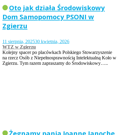
Oto jak działa Środowiskowy
Dom Samopomocy PSONI w
Zgierzu
11 sierpnia, 2025
30 kwietnia, 2026
WTZ w Zgierzu
Kolejny spacer po placówkach Polskiego Stowarzyszenie
na rzecz Osób z Niepełnosprawnością Intelektualną Koło w
Zgierzu. Tym razem zapraszamy do Środowiskowy…..
Żegnamy panią Joannę Janochę