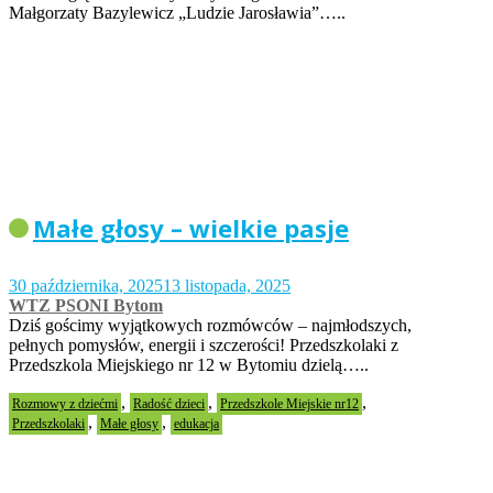
Małgorzaty Bazylewicz „Ludzie Jarosławia”…..
Małe głosy – wielkie pasje
30 października, 2025
13 listopada, 2025
WTZ PSONI Bytom
Dziś gościmy wyjątkowych rozmówców – najmłodszych,
pełnych pomysłów, energii i szczerości! Przedszkolaki z
Przedszkola Miejskiego nr 12 w Bytomiu dzielą…..
,
,
,
Rozmowy z dziećmi
Radość dzieci
Przedszkole Miejskie nr12
,
,
Przedszkolaki
Małe głosy
edukacja