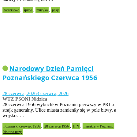
,
,
,
harcerstwo
śpiew
muzyka
pasja
Narodowy Dzień Pamięci
Poznańskiego Czerwca 1956
28 czerwca, 2026
3 czerwca, 2026
WTZ PSONI Nidzica
28 czerwca 1956 wybuchł w Poznaniu pierwszy w PRL-u
strajk generalny. Ulice miasta zamieniły się w pole bitwy, a
wojsko…..
,
,
,
,
Poznański czerwiec 1956
28 czerwca 1956
IPN
masakra w Poznaniu
historia uczy