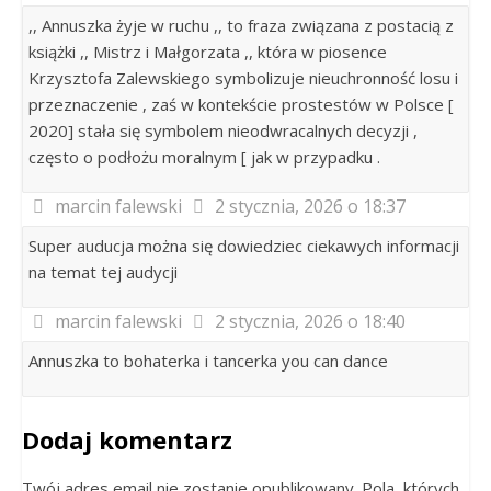
,, Annuszka żyje w ruchu ,, to fraza związana z postacią z
książki ,, Mistrz i Małgorzata ,, która w piosence
Krzysztofa Zalewskiego symbolizuje nieuchronność losu i
przeznaczenie , zaś w kontekście prostestów w Polsce [
2020] stała się symbolem nieodwracalnych decyzji ,
często o podłożu moralnym [ jak w przypadku .
marcin falewski
2 stycznia, 2026 o 18:37
Super auducja można się dowiedziec ciekawych informacji
na temat tej audycji
marcin falewski
2 stycznia, 2026 o 18:40
Annuszka to bohaterka i tancerka you can dance
Dodaj komentarz
Twój adres email nie zostanie opublikowany. Pola, których