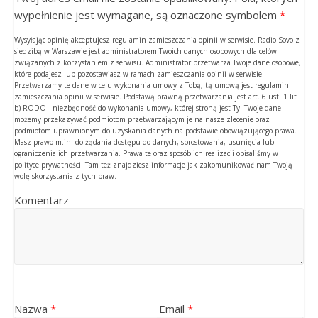
wypełnienie jest wymagane, są oznaczone symbolem
*
Wysyłając opinię akceptujesz regulamin zamieszczania opinii w serwisie. Radio Sovo z
siedzibą w Warszawie jest administratorem Twoich danych osobowych dla celów
związanych z korzystaniem z serwisu. Administrator przetwarza Twoje dane osobowe,
które podajesz lub pozostawiasz w ramach zamieszczania opinii w serwisie.
Przetwarzamy te dane w celu wykonania umowy z Tobą, tą umową jest regulamin
zamieszczania opinii w serwisie. Podstawą prawną przetwarzania jest art. 6 ust. 1 lit
b) RODO - niezbędność do wykonania umowy, której stroną jest Ty. Twoje dane
możemy przekazywać podmiotom przetwarzającym je na nasze zlecenie oraz
podmiotom uprawnionym do uzyskania danych na podstawie obowiązującego prawa.
Masz prawo m.in. do żądania dostępu do danych, sprostowania, usunięcia lub
ograniczenia ich przetwarzania. Prawa te oraz sposób ich realizacji opisaliśmy w
polityce prywatności. Tam też znajdziesz informacje jak zakomunikować nam Twoją
wolę skorzystania z tych praw.
Komentarz
Nazwa
*
Email
*