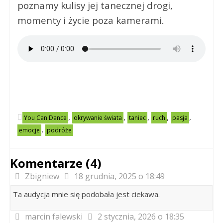
poznamy kulisy jej tanecznej drogi,
momenty i życie poza kamerami.
,
,
,
,
,
You Can Dance
okrywanie świata
taniec
ruch
pasja
,
emocje
podróże
Komentarze (4)
Zbigniew
18 grudnia, 2025 o 18:49
Ta audycja mnie się podobała jest ciekawa.
marcin falewski
2 stycznia, 2026 o 18:35