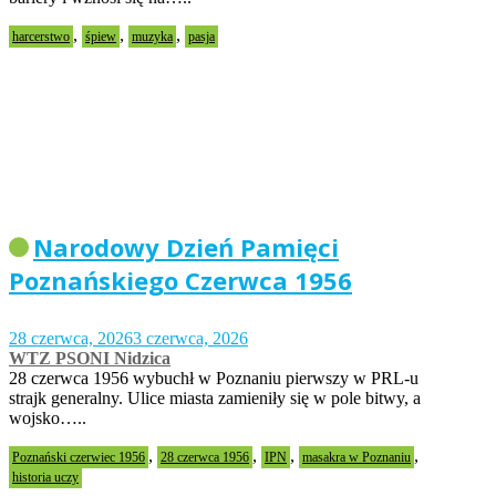
,
,
,
harcerstwo
śpiew
muzyka
pasja
Narodowy Dzień Pamięci
Poznańskiego Czerwca 1956
28 czerwca, 2026
3 czerwca, 2026
WTZ PSONI Nidzica
28 czerwca 1956 wybuchł w Poznaniu pierwszy w PRL-u
strajk generalny. Ulice miasta zamieniły się w pole bitwy, a
wojsko…..
,
,
,
,
Poznański czerwiec 1956
28 czerwca 1956
IPN
masakra w Poznaniu
historia uczy