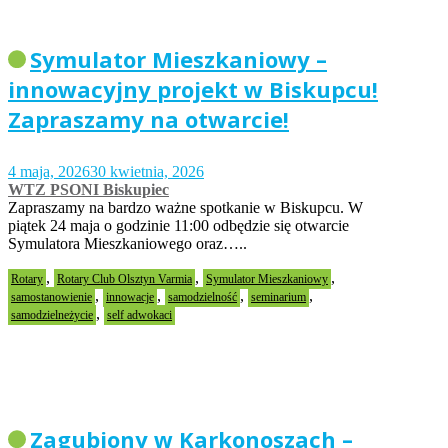
Symulator Mieszkaniowy –
innowacyjny projekt w Biskupcu!
Zapraszamy na otwarcie!
4 maja, 2026
30 kwietnia, 2026
WTZ PSONI Biskupiec
Zapraszamy na bardzo ważne spotkanie w Biskupcu. W
piątek 24 maja o godzinie 11:00 odbędzie się otwarcie
Symulatora Mieszkaniowego oraz…..
,
,
,
Rotary
Rotary Club Olsztyn Varmia
Symulator Mieszkaniowy
,
,
,
,
samostanowienie
innowacje
samodzielność
seminarium
,
samodzielneżycie
self adwokaci
Zagubiony w Karkonoszach –