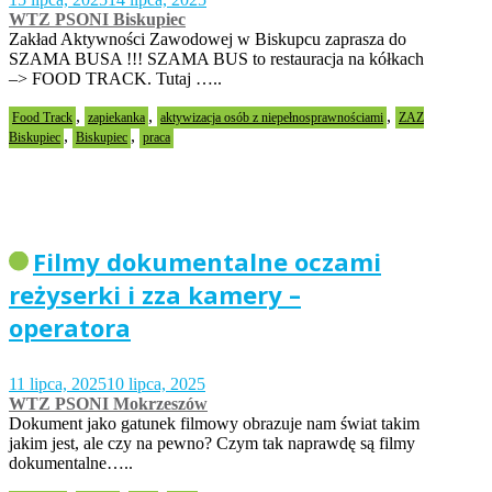
WTZ PSONI Biskupiec
Zakład Aktywności Zawodowej w Biskupcu zaprasza do
SZAMA BUSA !!! SZAMA BUS to restauracja na kółkach
–> FOOD TRACK. Tutaj …..
,
,
,
Food Track
zapiekanka
aktywizacja osób z niepełnosprawnościami
ZAZ
,
,
Biskupiec
Biskupiec
praca
Filmy dokumentalne oczami
reżyserki i zza kamery –
operatora
11 lipca, 2025
10 lipca, 2025
WTZ PSONI Mokrzeszów
Dokument jako gatunek filmowy obrazuje nam świat takim
jakim jest, ale czy na pewno? Czym tak naprawdę są filmy
dokumentalne…..