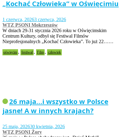
„Kochać Człowieka” w Oświęcimiu
1 czerwca, 2026
3 czerwca, 2026
WTZ PSONI Mokrzeszów
W dniach 29-31 stycznia 2026 roku w Oświęcimskim
Centrum Kultury, odbył się Festiwal Filmów
Nieprofesjonalnych „Kochać Człowieka”. To już 22……
,
,
,
oświęcim
festiwal
Film
człowiek
26 maja…i wszystko w Polsce
jasne! A w innych krajach?
25 maja, 2026
30 kwietnia, 2026
WTZ PSONI Żory