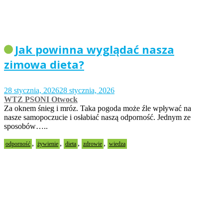
Jak powinna wyglądać nasza
zimowa dieta?
28 stycznia, 2026
28 stycznia, 2026
WTZ PSONI Otwock
Za oknem śnieg i mróz. Taka pogoda może źle wpływać na
nasze samopoczucie i osłabiać naszą odporność. Jednym ze
sposobów…..
,
,
,
,
odporność
żywienie
dieta
zdrowie
wiedza