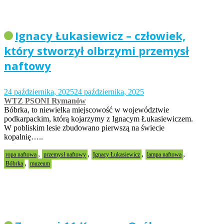
Ignacy Łukasiewicz – człowiek,
który stworzył olbrzymi przemysł
naftowy
24 października, 2025
24 października, 2025
WTZ PSONI Rymanów
Bóbrka, to niewielka miejscowość w województwie
podkarpackim, którą kojarzymy z Ignacym Łukasiewiczem.
W pobliskim lesie zbudowano pierwszą na świecie
kopalnię…..
,
,
,
,
ropa naftowa
przemysł naftowy
Ignacy Łukasiewicz
lampa naftowa
,
Bóbrka
muzeum