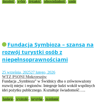
,
,
,
,
dorosłość
wybór
dojrzałość
odpowiedzialność
sonda
Fundacja Symbioza – szansą na
rozwój turystki osób z
niepełnsoprawnościami
25 września, 2025
27 lutego, 2026
WTZ PSONI Mokrzeszów
Fundacja „Symbioza” w Świdnicy dba o zrównoważony
rozwój miejsc i regionów. Integruje ludzi wokół wspólnych
idei pożytku publicznego. Kształtuje świadomość…..
,
,
,
fundacja
wycieczki
turystyka
zwiedzanie