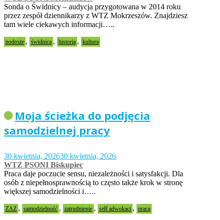
Sonda o Świdnicy – audycja przygotowana w 2014 roku
przez zespół dziennikarzy z WTZ Mokrzeszów. Znajdziesz
tam wiele ciekawych informacji…..
,
,
,
podroże
świdnica
historia
kultura
Moja ścieżka do podjęcia
samodzielnej pracy
30 kwietnia, 2026
30 kwietnia, 2026
WTZ PSONI Biskupiec
Praca daje poczucie sensu, niezależności i satysfakcji. Dla
osób z niepełnosprawnością to często także krok w stronę
większej samodzielności i…..
,
,
,
,
ZAZ
samodzielność
zatrudnienie
self adwokaci
praca