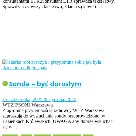
konsultantami ETR.Konsultant ETR sprawdza tekst łatwy.
Sprawdza czy wszystkie słowa, zdania są łatwe i…..
Sonda – być dorosłym
1 października, 2025
28 stycznia, 2026
WTZ PSONI Warszawa
Z ogromną przyjemnością radiowcy WTZ Warszawa
zapraszają do wysłuchania sondy przeprowadzonej w
Łazienkach Królewskich. UWAGA aby dobrze wsłuchać
się w…..