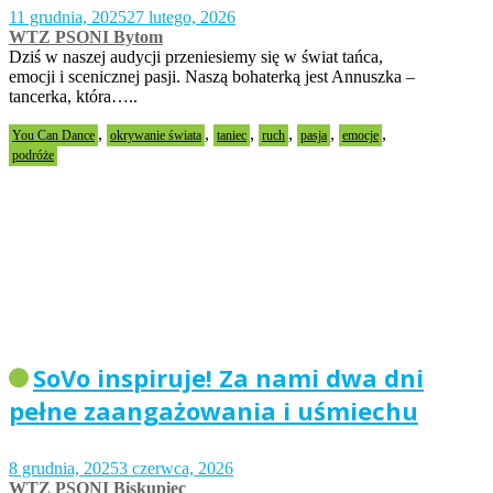
11 grudnia, 2025
27 lutego, 2026
WTZ PSONI Bytom
Dziś w naszej audycji przeniesiemy się w świat tańca,
emocji i scenicznej pasji. Naszą bohaterką jest Annuszka –
tancerka, która…..
,
,
,
,
,
,
You Can Dance
okrywanie świata
taniec
ruch
pasja
emocje
podróże
SoVo inspiruje! Za nami dwa dni
pełne zaangażowania i uśmiechu
8 grudnia, 2025
3 czerwca, 2026
WTZ PSONI Biskupiec