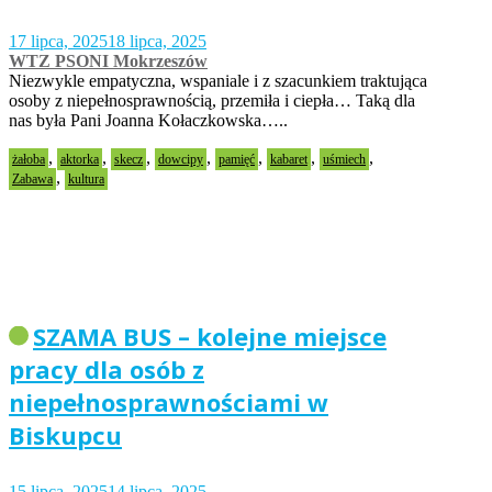
17 lipca, 2025
18 lipca, 2025
WTZ PSONI Mokrzeszów
Niezwykle empatyczna, wspaniale i z szacunkiem traktująca
osoby z niepełnosprawnością, przemiła i ciepła… Taką dla
nas była Pani Joanna Kołaczkowska…..
,
,
,
,
,
,
,
żałoba
aktorka
skecz
dowcipy
pamięć
kabaret
uśmiech
,
Zabawa
kultura
SZAMA BUS – kolejne miejsce
pracy dla osób z
niepełnosprawnościami w
Biskupcu
15 lipca, 2025
14 lipca, 2025