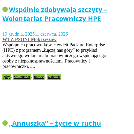
Wspólnie zdobywają szczyty –
Wolontariat Pracowniczy HPE
19 grudnia, 2025
11 czerwca, 2026
WTZ PSONI Mokrzeszów
Współpraca pracowników Hewlett Packard Enterprise
(HPE) z programem „Łączą nas góry” to przykład
aktywnego wolontariatu pracowniczego wspierającego
osoby z niepełnosprawnościami. Pracownicy i
pracowniczki…..
,
,
,
góry
wolontariat
pomoc
wsparcie
„Annuszka” – życie w ruchu