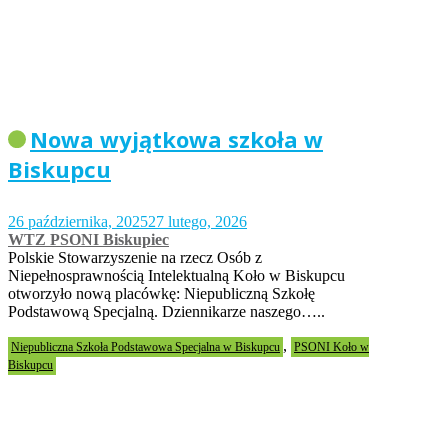
Nowa wyjątkowa szkoła w
Biskupcu
26 października, 2025
27 lutego, 2026
WTZ PSONI Biskupiec
Polskie Stowarzyszenie na rzecz Osób z
Niepełnosprawnością Intelektualną Koło w Biskupcu
otworzyło nową placówkę: Niepubliczną Szkołę
Podstawową Specjalną. Dziennikarze naszego…..
,
Niepubliczna Szkoła Podstawowa Specjalna w Biskupcu
PSONI Koło w
Biskupcu