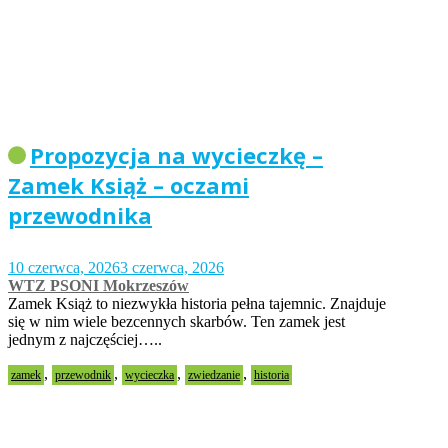
Propozycja na wycieczkę –
Zamek Książ – oczami
przewodnika
10 czerwca, 2026
3 czerwca, 2026
WTZ PSONI Mokrzeszów
Zamek Książ to niezwykła historia pełna tajemnic. Znajduje
się w nim wiele bezcennych skarbów. Ten zamek jest
jednym z najczęściej…..
,
,
,
,
zamek
przewodnik
wycieczka
zwiedzanie
historia