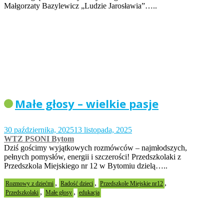
Małgorzaty Bazylewicz „Ludzie Jarosławia”…..
Małe głosy – wielkie pasje
30 października, 2025
13 listopada, 2025
WTZ PSONI Bytom
Dziś gościmy wyjątkowych rozmówców – najmłodszych,
pełnych pomysłów, energii i szczerości! Przedszkolaki z
Przedszkola Miejskiego nr 12 w Bytomiu dzielą…..
,
,
,
Rozmowy z dziećmi
Radość dzieci
Przedszkole Miejskie nr12
,
,
Przedszkolaki
Małe głosy
edukacja