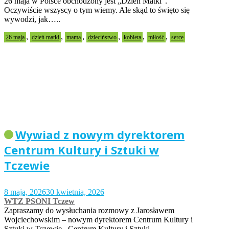
26 maja w Polsce obchodzony jest „Dzień Matki”.
Oczywiście wszyscy o tym wiemy. Ale skąd to święto się
wywodzi, jak…..
,
,
,
,
,
,
26 maja
dzień matki
mama
dzieciństwo
kobieta
miłość
serce
Wywiad z nowym dyrektorem
Centrum Kultury i Sztuki w
Tczewie
8 maja, 2026
30 kwietnia, 2026
WTZ PSONI Tczew
Zapraszamy do wysłuchania rozmowy z Jarosławem
Wojciechowskim – nowym dyrektorem Centrum Kultury i
Sztuki w Tczewie. Centrum Kultury i Sztuki…..