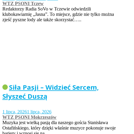
WTZ PSONI Tczew
Redaktorzy Radia SoVo w Tczewie odwiedzili
klubokawiarnię „Jasna”. To miejsce, gdzie nie tylko można
zjeść pyszne lody ale także skorzystać…..
Siła Pasji – Widzieć Sercem,
Słyszeć Duszą
1 lipca, 2026
1 lipca, 2026
WTZ PSONI Mokrzeszów
Muzyka jest wielką pasją dla naszego gościa Stanisława
Ostafińskiego, który dzięki właśnie muzyce pokonuje swoje
bariery i wznosi się na…..