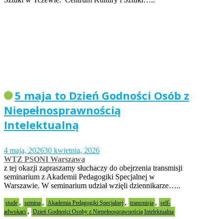
5 maja to Dzień Godności Osób z
Niepełnosprawnością
Intelektualną
4 maja, 2026
30 kwietnia, 2026
WTZ PSONI Warszawa
z tej okazji zapraszamy słuchaczy do obejrzenia transmisji
seminarium z Akademii Pedagogiki Specjalnej w
Warszawie. W seminarium udział wzięli dziennikarze…..
,
,
,
,
stude
semina
Akademia Pedagogiki Specjalnej
transmisja
self-
,
adwokaci
Dzień Godności Osoby z Niepełnosprawnością Intelektualną