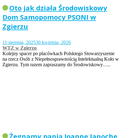
Oto jak działa Środowiskowy
Dom Samopomocy PSONI w
Zgierzu
11 sierpnia, 2025
30 kwietnia, 2026
WTZ w Zgierzu
Kolejny spacer po placówkach Polskiego Stowarzyszenie
na rzecz Osób z Niepełnosprawnością Intelektualną Koło w
Zgierzu. Tym razem zapraszamy do Środowiskowy…..
Żegnamy panią Joannę Janochę