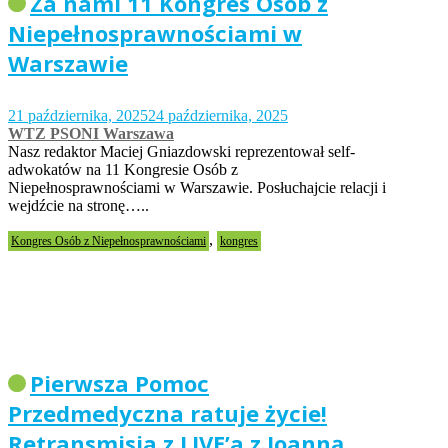
Za nami 11 Kongres Osób z
Niepełnosprawnościami w
Warszawie
21 października, 2025
24 października, 2025
WTZ PSONI Warszawa
Nasz redaktor Maciej Gniazdowski reprezentował self-
adwokatów na 11 Kongresie Osób z
Niepełnosprawnościami w Warszawie. Posłuchajcie relacji i
wejdźcie na stronę…..
,
Kongres Osób z Niepełnosprawnościami
kongres
Pierwsza Pomoc
Przedmedyczna ratuje życie!
Retransmisja z LIVE’a z Joanną