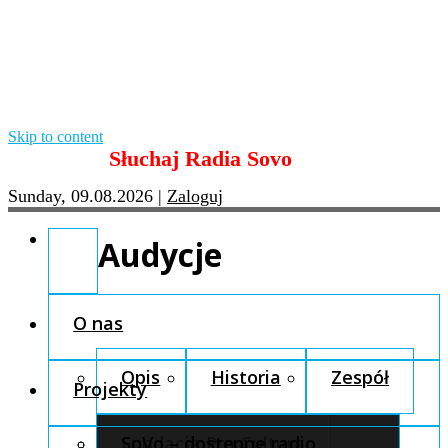
Skip to content
Słuchaj Radia Sovo
Sunday, 09.08.2026
|
Zaloguj
Audycje
O nas
Opis
Historia
Zespół
Projekty
Fundacja Pro Cultura
SoVo – dostępne radio