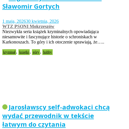
Sławomir Gortych
1 maja, 2026
30 kwietnia, 2026
WTZ PSONI Mokrzeszów
Niezwykła seria książek kryminalnych opowiadająca
niesamowite i fascynujące historie o schroniskach w
Karkonoszach. To góry i ich otoczenie sprawiają, że…..
,
,
,
kryminał
książki
góry
hobby
Jarosławscy self-adwokaci chcą
wydać przewodnik w tekście
łatwym do czytania