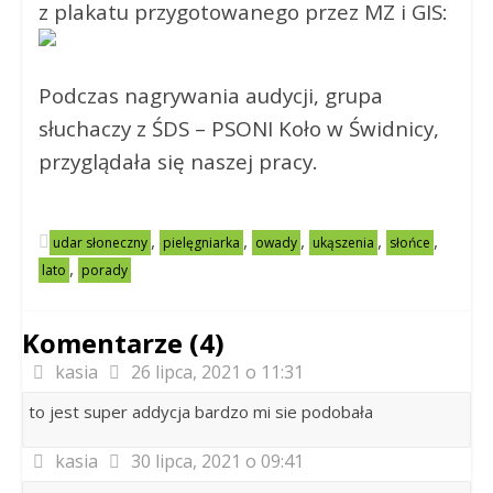
z plakatu przygotowanego przez MZ i GIS:
Podczas nagrywania audycji, grupa
słuchaczy z ŚDS – PSONI Koło w Świdnicy,
przyglądała się naszej pracy.
,
,
,
,
,
udar słoneczny
pielęgniarka
owady
ukąszenia
słońce
,
lato
porady
Komentarze (4)
kasia
26 lipca, 2021 o 11:31
to jest super addycja bardzo mi sie podobała
kasia
30 lipca, 2021 o 09:41