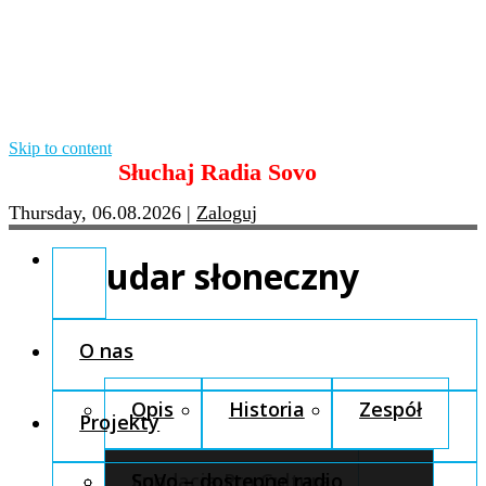
Skip to content
Słuchaj Radia Sovo
Thursday, 06.08.2026
|
Zaloguj
udar słoneczny
O nas
Opis
Historia
Zespół
Projekty
Fundacja Pro Cultura
SoVo – dostępne radio