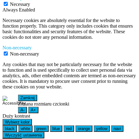
Necessary
Always Enabled
Necessary cookies are absolutely essential for the website to
function properly. This category only includes cookies that ensures
basic functionalities and security features of the website. These
cookies do not store any personal information.
Non-necessary
Non-necessary
Any cookies that may not be particularly necessary for the website
to function and is used specifically to collect user personal data via
analytics, ads, other embedded contents are termed as non-necessary
cookies. It is mandatory to procure user consent prior to running
these cookies on your website.
Zamknij
Zmiana rozmiaru czcionki
A-
A+
Duży kontrast
Wybierz kolor
black
white
green
blue
red
orange
yellow
navi
Wyczyść ustawienia