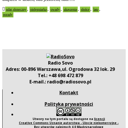
,
,
,
,
,
,
udar słoneczny
pielęgniarka
owady
ukąszenia
słońce
lato
porady
Radio Sovo
Adres: 00-896 Warszawa,ul. Ogrodowa 32 lok. 29
Tel.: +48 698 472 879
E-mail.: radio@radiosovo.pl
Kontakt
Polityka prywatności
Utwory na tym portalu są dostępne na
licencji
Creative Commons Uznanie autorstwa - Użycie niekomercyjne -
Bez utworów zależnych 4.0 Międzynarodowe