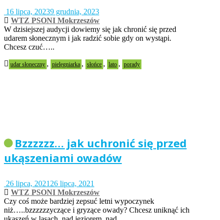
16 lipca, 2023
9 grudnia, 2023
WTZ PSONI Mokrzeszów
W dzisiejszej audycji dowiemy się jak chronić się przed
udarem słonecznym i jak radzić sobie gdy on wystąpi.
Chcesz czuć…..
,
,
,
,
udar słoneczny
pielęgniarka
słońce
lato
porady
Bzzzzzz… jak uchronić się przed
ukąszeniami owadów
26 lipca, 2021
26 lipca, 2021
WTZ PSONI Mokrzeszów
Czy coś może bardziej zepsuć letni wypoczynek
niż…..bzzzzzzyczące i gryzące owady? Chcesz uniknąć ich
ukąszeń w lasach, nad jeziorem, nad…..