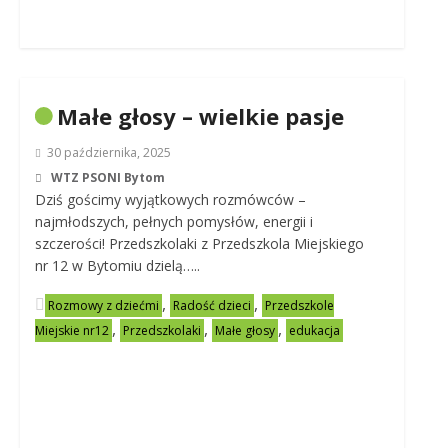
Małe głosy – wielkie pasje
30 października, 2025
WTZ PSONI Bytom
Dziś gościmy wyjątkowych rozmówców –
najmłodszych, pełnych pomysłów, energii i
szczerości! Przedszkolaki z Przedszkola Miejskiego
nr 12 w Bytomiu dzielą…..
,
,
Rozmowy z dziećmi
Radość dzieci
Przedszkole
,
,
,
Miejskie nr12
Przedszkolaki
Małe głosy
edukacja