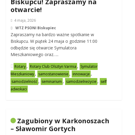
Biskupcu! Zapraszamy na
otwarcie!
4 maja, 2026
WTZ PSONI Biskupiec
Zapraszamy na bardzo ważne spotkanie w
Biskupcu. W piątek 24 maja o godzinie 11:00
odbędzie się otwarcie Symulatora
Mieszkaniowego oraz…..
,
,
Rotary
Rotary Club Olsztyn Varmia
Symulator
,
,
,
Mieszkaniowy
samostanowienie
innowacje
,
,
,
samodzielność
seminarium
samodzielneżycie
self
adwokaci
Zagubiony w Karkonoszach
– Sławomir Gortych