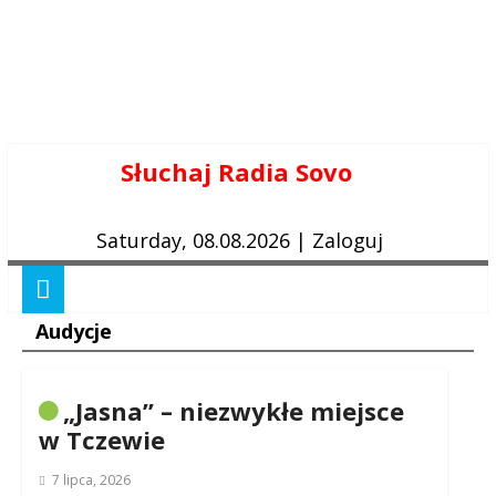
Skip
Słuchaj Radia Sovo
to
content
Saturday, 08.08.2026
|
Zaloguj
Audycje
„Jasna” – niezwykłe miejsce
w Tczewie
7 lipca, 2026