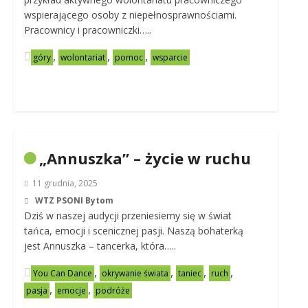
wspierającego osoby z niepełnosprawnościami.
Pracownicy i pracowniczki…..
,
,
,
góry
wolontariat
pomoc
wsparcie
„Annuszka” – życie w ruchu
11 grudnia, 2025
WTZ PSONI Bytom
Dziś w naszej audycji przeniesiemy się w świat
tańca, emocji i scenicznej pasji. Naszą bohaterką
jest Annuszka – tancerka, która…..
,
,
,
,
You Can Dance
okrywanie świata
taniec
ruch
,
,
pasja
emocje
podróże