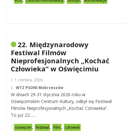
RCK
Centrum Komunikacji
olsztyn
komunikacja
22. Międzynarodowy
Festiwal Filmów
Nieprofesjonalnych „Kochać
Człowieka” w Oświęcimiu
1 czerwca, 2026
WTZ PSONI Mokrzeszów
W dniach 29-31 stycznia 2026 roku w
Oświęcimskim Centrum Kultury, odbył się Festiwal
Filmów Nieprofesjonalnych „Kochać Człowieka”.
To już 22……
,
,
,
oświęcim
festiwal
Film
człowiek