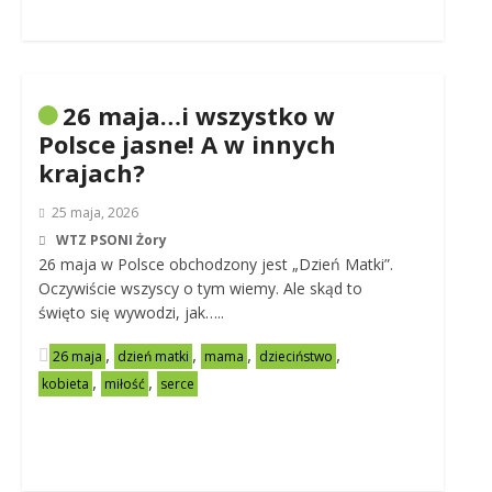
26 maja…i wszystko w
Polsce jasne! A w innych
krajach?
25 maja, 2026
WTZ PSONI Żory
26 maja w Polsce obchodzony jest „Dzień Matki”.
Oczywiście wszyscy o tym wiemy. Ale skąd to
święto się wywodzi, jak…..
,
,
,
,
26 maja
dzień matki
mama
dzieciństwo
,
,
kobieta
miłość
serce