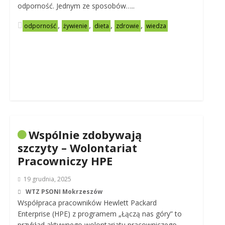
odporność. Jednym ze sposobów…..
,
,
,
,
odporność
żywienie
dieta
zdrowie
wiedza
Wspólnie zdobywają
szczyty – Wolontariat
Pracowniczy HPE
19 grudnia, 2025
WTZ PSONI Mokrzeszów
Współpraca pracowników Hewlett Packard
Enterprise (HPE) z programem „Łączą nas góry” to
przykład aktywnego wolontariatu pracowniczego