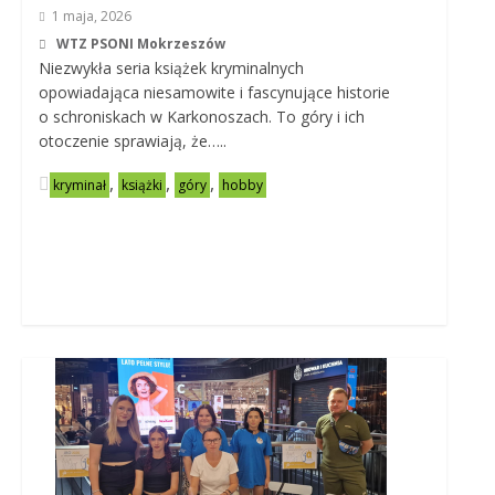
1 maja, 2026
WTZ PSONI Mokrzeszów
Niezwykła seria książek kryminalnych
opowiadająca niesamowite i fascynujące historie
o schroniskach w Karkonoszach. To góry i ich
otoczenie sprawiają, że…..
,
,
,
kryminał
książki
góry
hobby