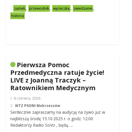
,
,
,
,
zamek
przewodnik
wycieczka
zwiedzanie
historia
Pierwsza Pomoc
Przedmedyczna ratuje życie!
LIVE z Joanną Traczyk –
Ratownikiem Medycznym
8 czerwca, 2026
WTZ PSONI Mokrzeszów
Serdecznie zapraszamy na audycję na żywo już w
najbliższą środę 15.10.2025 r. o godz. 12:00
Redaktorzy Radio SoVo , będą…..