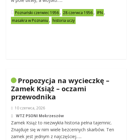
w pole bitwy, a wojsko…..
,
,
,
Poznański czerwiec 1956
28 czerwca 1956
IPN
,
masakra w Poznaniu
historia uczy
Propozycja na wycieczkę –
Zamek Książ – oczami
przewodnika
10 czerwca, 2026
WTZ PSONI Mokrzeszów
Zamek Książ to niezwykła historia pełna tajemnic.
Znajduje się w nim wiele bezcennych skarbów. Ten
zamek jest jednym z najczęściej…..