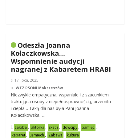
Odeszła Joanna
Kołaczkowska…
Wspomnienie audycji
nagranej z Kabaretem HRABI
17 lipca, 2025
WTZ PSONI Mokrzeszów
Niezwykle empatyczna, wspaniale i z szacunkiem
traktująca osoby z niepełnosprawnością, przemiła
i ciepła… Taką dla nas była Pani Joanna
Kołaczkowska…..
,
,
,
,
,
żałoba
aktorka
skecz
dowcipy
pamięć
,
,
,
kabaret
uśmiech
Zabawa
kultura