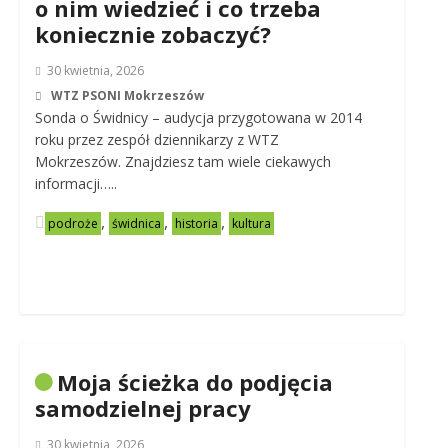
o nim wiedzieć i co trzeba
koniecznie zobaczyć?
30 kwietnia, 2026
WTZ PSONI Mokrzeszów
Sonda o Świdnicy – audycja przygotowana w 2014
roku przez zespół dziennikarzy z WTZ
Mokrzeszów. Znajdziesz tam wiele ciekawych
informacji…..
,
,
,
podroże
świdnica
historia
kultura
Moja ścieżka do podjęcia
samodzielnej pracy
30 kwietnia, 2026