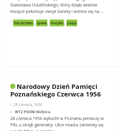
Stanisława Ostafińskiego, który dzięki właśnie
muzyce pokonuje swoje bariery i wznosi się na…..
,
,
,
harcerstwo
śpiew
muzyka
pasja
Narodowy Dzień Pamięci
Poznańskiego Czerwca 1956
28 czerwca, 2026
WTZ PSONI Nidzica
28 czerwca 1956 wybuchł w Poznaniu pierwszy w
PRL-u strajk generalny. Ulice miasta zamieniły się