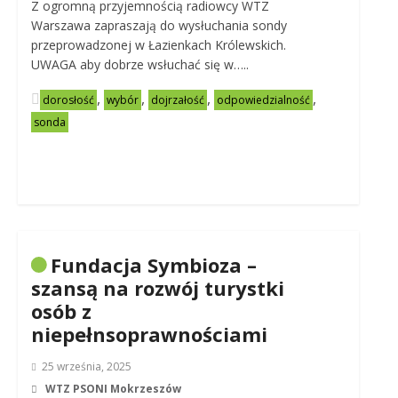
Z ogromną przyjemnością radiowcy WTZ
Warszawa zapraszają do wysłuchania sondy
przeprowadzonej w Łazienkach Królewskich.
UWAGA aby dobrze wsłuchać się w…..
,
,
,
,
dorosłość
wybór
dojrzałość
odpowiedzialność
sonda
Fundacja Symbioza –
szansą na rozwój turystki
osób z
niepełnsoprawnościami
25 września, 2025
WTZ PSONI Mokrzeszów