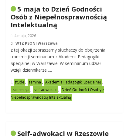
5 maja to Dzień Godności
Osób z Niepełnosprawnością
Intelektualną
4 maja, 2026
WTZ PSONI Warszawa
z tej okazji zapraszamy słuchaczy do obejrzenia
transmisji seminarium z Akademii Pedagogiki
Specjalnej w Warszawie. W seminarium udział
wzięli dziennikarze…..
,
,
,
stude
semina
Akademia Pedagogiki Specjalnej
,
,
transmisja
self-adwokaci
Dzień Godności Osoby z
Niepełnosprawnością Intelektualną
Self-adwokaci w Rzeszowie