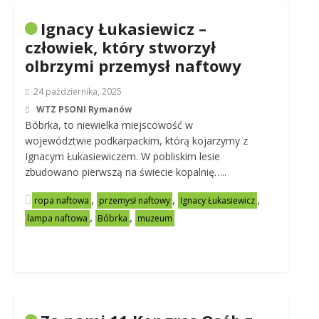
Ignacy Łukasiewicz –
człowiek, który stworzył
olbrzymi przemysł naftowy
24 października, 2025
WTZ PSONI Rymanów
Bóbrka, to niewielka miejscowość w
województwie podkarpackim, którą kojarzymy z
Ignacym Łukasiewiczem. W pobliskim lesie
zbudowano pierwszą na świecie kopalnię…..
,
,
,
ropa naftowa
przemysł naftowy
Ignacy Łukasiewicz
,
,
lampa naftowa
Bóbrka
muzeum