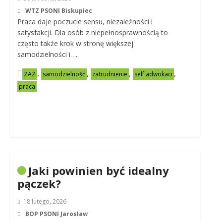
WTZ PSONI Biskupiec
Praca daje poczucie sensu, niezależności i
satysfakcji. Dla osób z niepełnosprawnością to
często także krok w stronę większej
samodzielności i…..
,
,
,
,
ZAZ
samodzielność
zatrudnienie
self adwokaci
praca
Jaki powinien być idealny
pączek?
18 lutego, 2026
BOP PSONI Jarosław