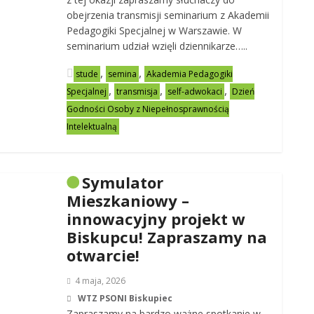
obejrzenia transmisji seminarium z Akademii
Pedagogiki Specjalnej w Warszawie. W
seminarium udział wzięli dziennikarze…..
,
,
stude
semina
Akademia Pedagogiki
,
,
,
Specjalnej
transmisja
self-adwokaci
Dzień
Godności Osoby z Niepełnosprawnością
Intelektualną
Symulator
Mieszkaniowy –
innowacyjny projekt w
Biskupcu! Zapraszamy na
otwarcie!
4 maja, 2026
WTZ PSONI Biskupiec
Zapraszamy na bardzo ważne spotkanie w