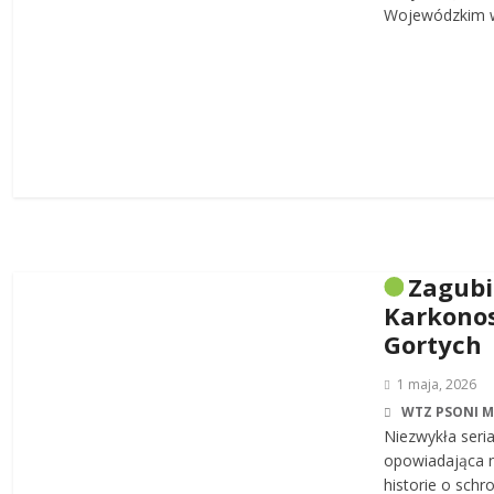
Wojewódzkim w
Zagub
Karkonos
Gortych
1 maja, 2026
WTZ PSONI 
Niezwykła seri
opowiadająca n
historie o sch