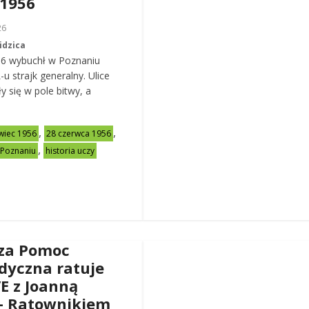
 1956
26
idzica
56 wybuchł w Poznaniu
u strajk generalny. Ulice
y się w pole bitwy, a
,
,
wiec 1956
28 czerwca 1956
,
 Poznaniu
historia uczy
za Pomoc
dyczna ratuje
VE z Joanną
– Ratownikiem