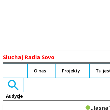
Skip
Słuchaj Radia Sovo
to
content
O nas
Projekty
Tu je
Search
for:
Audycje
„Jasna