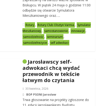
Biskupcu. W piątek 24 maja o godzinie 11:00
odbędzie się otwarcie Symulatora
Mieszkaniowego oraz…..
,
,
Rotary
Rotary Club Olsztyn Varmia
Symulator
,
,
,
Mieszkaniowy
samostanowienie
innowacje
,
,
samodzielność
seminarium
,
samodzielneżycie
self adwokaci
Jarosławscy self-
adwokaci chcą wydać
przewodnik w tekście
łatwym do czytania
30 kwietnia, 2026
BOP PSONI Jarosław
Trwa głosowanie na projekty zgłoszone do
11. edycji Jarosławskiego Budżetu