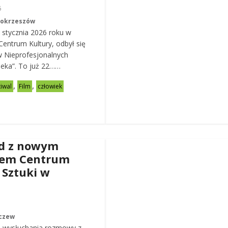
6
Mokrzeszów
 stycznia 2026 roku w
entrum Kultury, odbył się
w Nieprofesjonalnych
eka”. To już 22……
,
,
tiwal
Film
człowiek
d z nowym
rem Centrum
 Sztuki w
czew
 wysłuchania rozmowy z