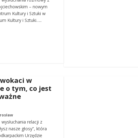
ojciechowskim – nowym
trum Kultury i Sztuki w
m Kultury i Sztuki…..
dwokaci w
e o tym, co jest
 ważne
arosław
wysłuchania relacji z
łysz nasze głosy”, która
odkarpackim Urzędzie