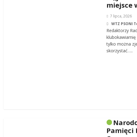
miejsce 
7 lipca, 2026
WTZ PSONI T
Redaktorzy Rad
klubokawiarnię 
tylko można zj
skorzystać…..
Narodo
Pamięci 