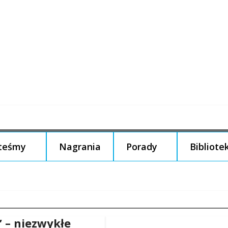
steśmy
Nagrania
Porady
Bibliote
” – niezwykłe