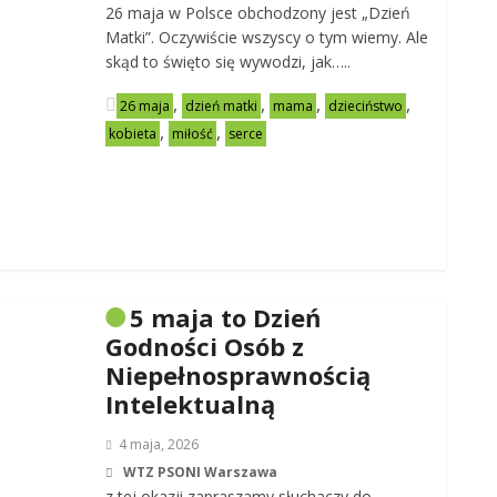
26 maja w Polsce obchodzony jest „Dzień
Matki”. Oczywiście wszyscy o tym wiemy. Ale
skąd to święto się wywodzi, jak…..
,
,
,
,
26 maja
dzień matki
mama
dzieciństwo
,
,
kobieta
miłość
serce
5 maja to Dzień
Godności Osób z
Niepełnosprawnością
Intelektualną
4 maja, 2026
WTZ PSONI Warszawa
z tej okazji zapraszamy słuchaczy do