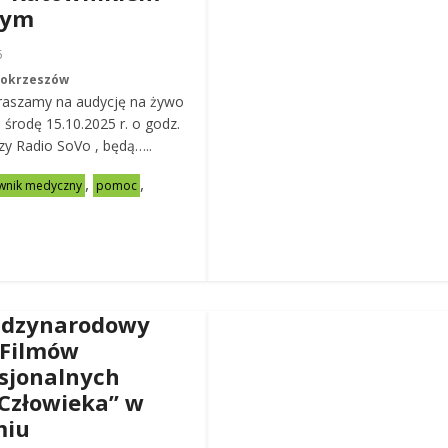
nym
6
Mokrzeszów
raszamy na audycję na żywo
ą środę 15.10.2025 r. o godz.
zy Radio SoVo , będą…..
,
,
wnik medyczny
pomoc
ędzynarodowy
 Filmów
sjonalnych
Człowieka” w
miu