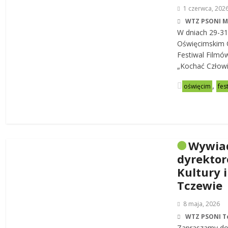
1 czerwca, 202
WTZ PSONI 
W dniach 29-31
Oświęcimskim C
Festiwal Filmó
„Kochać Człowi
,
oświęcim
fes
Wywia
dyrekto
Kultury i
Tczewie
8 maja, 2026
WTZ PSONI T
Zapraszamy do