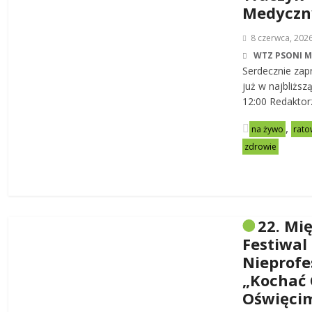
Medycz
8 czerwca, 202
WTZ PSONI 
Serdecznie zap
już w najbliższ
12:00 Redaktor
,
na żywo
rato
zdrowie
22. Mi
Festiwal
Nieprofe
„Kochać 
Oświęci