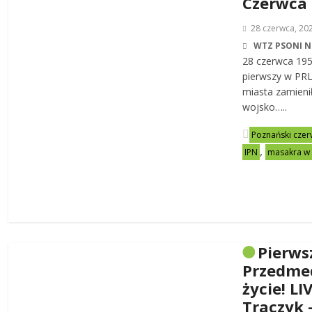
Czerwca
28 czerwca, 20
WTZ PSONI N
28 czerwca 19
pierwszy w PRL-
miasta zamienił
wojsko…..
Poznański czer
,
IPN
masakra w
Pierws
Przedme
życie! LI
Traczyk 