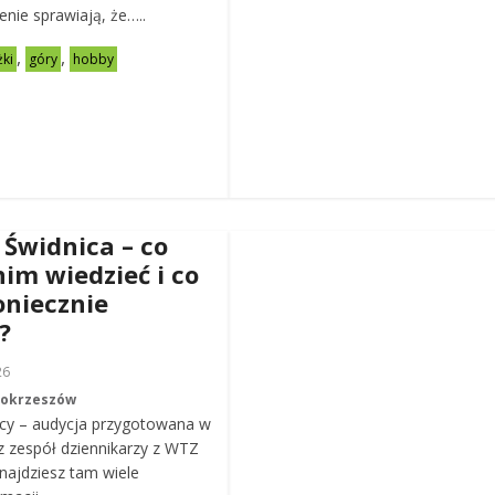
zenie sprawiają, że…..
,
,
żki
góry
hobby
 Świdnica – co
nim wiedzieć i co
oniecznie
?
26
Mokrzeszów
cy – audycja przygotowana w
z zespół dziennikarzy z WTZ
ajdziesz tam wiele