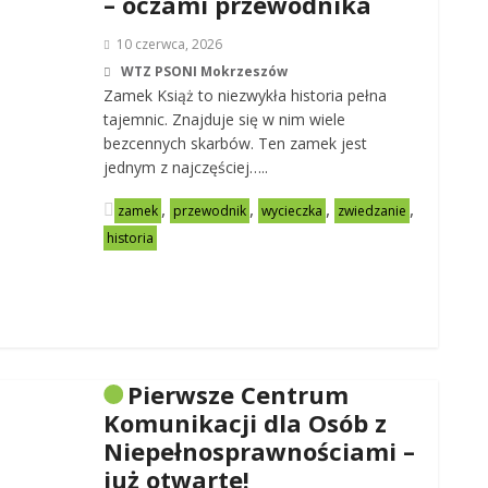
– oczami przewodnika
10 czerwca, 2026
WTZ PSONI Mokrzeszów
Zamek Książ to niezwykła historia pełna
tajemnic. Znajduje się w nim wiele
bezcennych skarbów. Ten zamek jest
jednym z najczęściej…..
,
,
,
,
zamek
przewodnik
wycieczka
zwiedzanie
historia
Pierwsze Centrum
Komunikacji dla Osób z
Niepełnosprawnościami –
już otwarte!