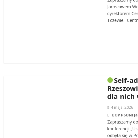
Jarosławem W
dyrektorem Cen
Tczewie. Centru
Self-a
Rzeszowi
dla nich
4 maja, 2026
BOP PSONI J
Zapraszamy do 
konferencji „Us
odbyła się w P