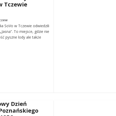
w Tczewie
czew
ia SoVo w Tczewie odwiedzili
„Jasna”. To miejsce, gdzie nie
eść pyszne lody ale także
wy Dzień
Poznańskiego