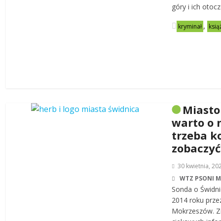
góry i ich otoc
,
kryminał
ksią
Miasto
warto o 
trzeba k
zobaczyć
30 kwietnia, 20
WTZ PSONI 
Sonda o Świdni
2014 roku prze
Mokrzeszów. Zn