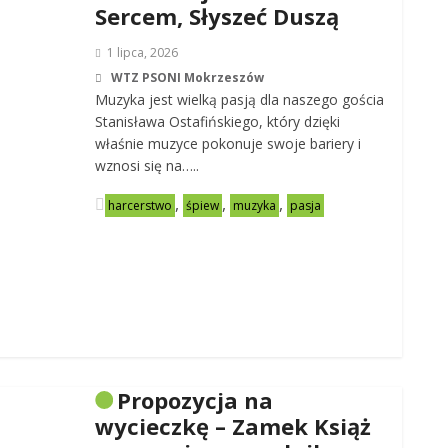
Sercem, Słyszeć Duszą
1 lipca, 2026
WTZ PSONI Mokrzeszów
Muzyka jest wielką pasją dla naszego gościa
Stanisława Ostafińskiego, który dzięki
właśnie muzyce pokonuje swoje bariery i
wznosi się na…..
,
,
,
harcerstwo
śpiew
muzyka
pasja
Propozycja na
wycieczkę – Zamek Książ