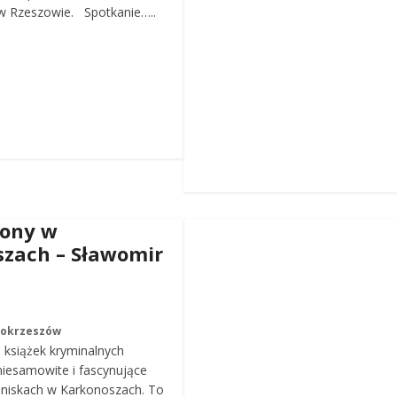
 Rzeszowie. Spotkanie…..
iony w
zach – Sławomir
Mokrzeszów
a książek kryminalnych
iesamowite i fascynujące
roniskach w Karkonoszach. To