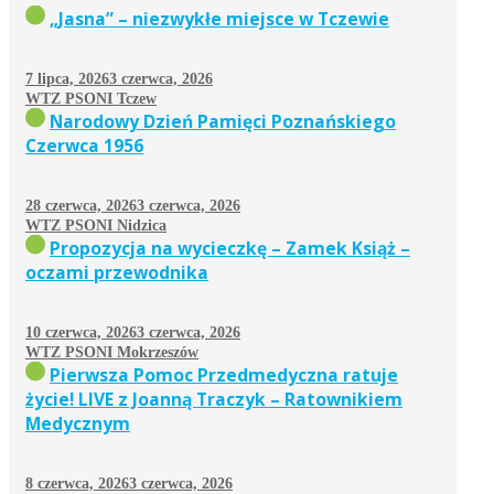
„Jasna” – niezwykłe miejsce w Tczewie
7 lipca, 2026
3 czerwca, 2026
WTZ PSONI Tczew
Narodowy Dzień Pamięci Poznańskiego
Czerwca 1956
28 czerwca, 2026
3 czerwca, 2026
WTZ PSONI Nidzica
Propozycja na wycieczkę – Zamek Książ –
oczami przewodnika
10 czerwca, 2026
3 czerwca, 2026
WTZ PSONI Mokrzeszów
Pierwsza Pomoc Przedmedyczna ratuje
życie! LIVE z Joanną Traczyk – Ratownikiem
Medycznym
8 czerwca, 2026
3 czerwca, 2026