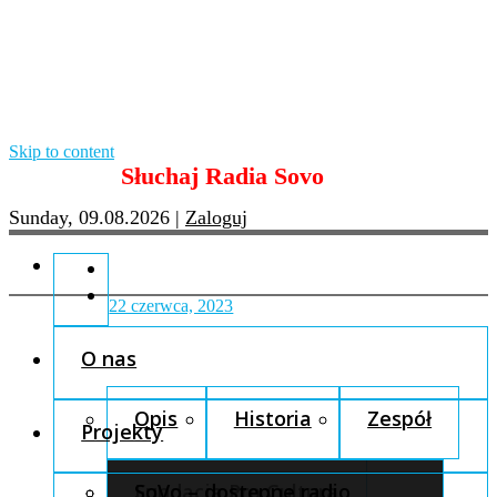
Skip to content
Słuchaj Radia Sovo
Sunday, 09.08.2026
|
Zaloguj
22 czerwca, 2023
O nas
Opis
Historia
Zespół
Projekty
Fundacja Pro Cultura
SoVo – dostępne radio