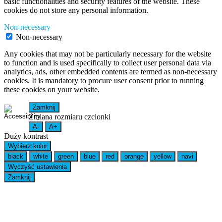
basic functionalities and security features of the website. These
cookies do not store any personal information.
Non-necessary
Non-necessary
Any cookies that may not be particularly necessary for the website
to function and is used specifically to collect user personal data via
analytics, ads, other embedded contents are termed as non-necessary
cookies. It is mandatory to procure user consent prior to running
these cookies on your website.
Zamknij
Zmiana rozmiaru czcionki
A-
A+
Duży kontrast
Wybierz kolor
black
white
green
blue
red
orange
yellow
navi
Wyczyść ustawienia
Zamknij