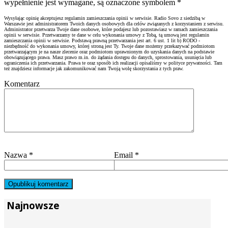
wypełnienie jest wymagane, są oznaczone symbolem
*
Wysyłając opinię akceptujesz regulamin zamieszczania opinii w serwisie. Radio Sovo z siedzibą w
Warszawie jest administratorem Twoich danych osobowych dla celów związanych z korzystaniem z serwisu.
Administrator przetwarza Twoje dane osobowe, które podajesz lub pozostawiasz w ramach zamieszczania
opinii w serwisie. Przetwarzamy te dane w celu wykonania umowy z Tobą, tą umową jest regulamin
zamieszczania opinii w serwisie. Podstawą prawną przetwarzania jest art. 6 ust. 1 lit b) RODO -
niezbędność do wykonania umowy, której stroną jest Ty. Twoje dane możemy przekazywać podmiotom
przetwarzającym je na nasze zlecenie oraz podmiotom uprawnionym do uzyskania danych na podstawie
obowiązującego prawa. Masz prawo m.in. do żądania dostępu do danych, sprostowania, usunięcia lub
ograniczenia ich przetwarzania. Prawa te oraz sposób ich realizacji opisaliśmy w polityce prywatności. Tam
też znajdziesz informacje jak zakomunikować nam Twoją wolę skorzystania z tych praw.
Komentarz
Nazwa
*
Email
*
Najnowsze