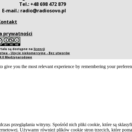
Tel.: +48 698 472 879
E-mail.: radio@radiosovo.pl
Kontakt
a prywatności
rtalu są dostępne na
licencji
twa - Użycie niekomercyjne - Bez utworów
 4.0 Międzynarodowe
o give you the most relevant experience by remembering your preference
dczas przeglądania witryny. Spośród nich pliki cookie, które są skla
ernetowej. Używamy również plików cookie stron trzecich, które pomag