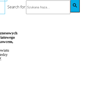
Search for:
iznesowych
wiatowego
kowcem,
owiatu
iedzy
Z