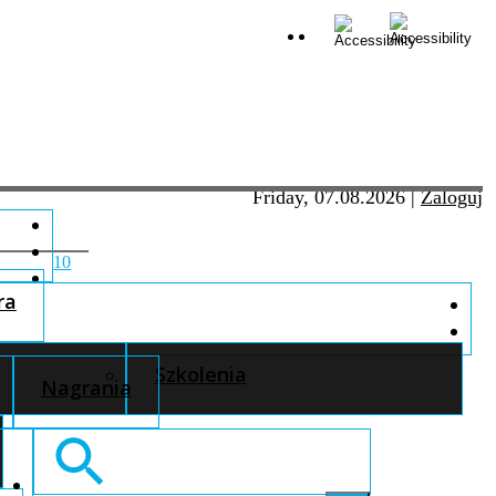
Friday, 07.08.2026
|
Zaloguj
10
ra
Szkolenia
Nagrania