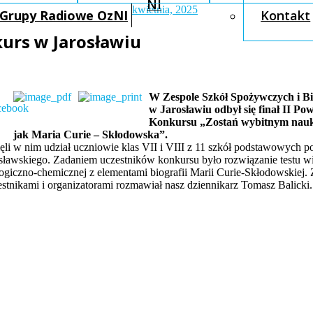
NI
kwietnia, 2025
Grupy Radiowe OzNI
Kontakt
kurs w Jarosławiu
W Zespole Szkół Spożywczych i B
w Jarosławiu odbył się finał II Po
Konkursu „Zostań wybitnym nau
jak Maria Curie – Skłodowska”.
ęli w nim udział uczniowie klas VII i VIII z 11 szkół podstawowych p
osławskiego. Zadaniem uczestników konkursu było rozwiązanie testu w
logiczno-chemicznej z elementami biografii Marii Curie-Skłodowskiej. 
estnikami i organizatorami rozmawiał nasz dziennikarz Tomasz Balicki.