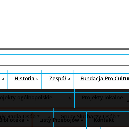
Historia
Zespół
Fundacja Pro Cultu
ojekty ogólnopolskie
Projekty lokalne
ły Radia Osób z
Grupy Słuchaczy Osób z
Biblioteka
Listy Przebojów
Kontakt