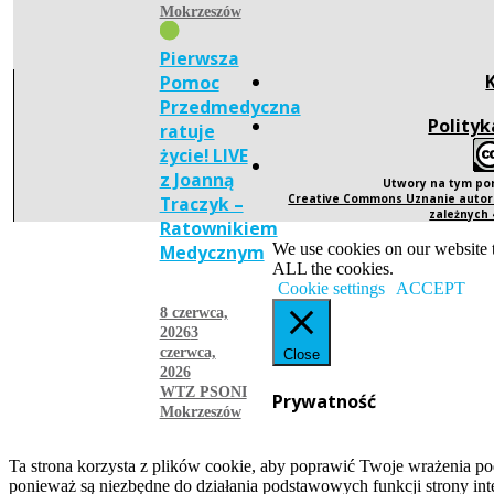
Mokrzeszów
Pierwsza
Pomoc
Przedmedyczna
Polityk
ratuje
życie! LIVE
z Joanną
Utwory na tym po
Creative Commons Uznanie autors
Traczyk –
zależnych
Ratownikiem
We use cookies on our website t
Medycznym
ALL the cookies.
Cookie settings
ACCEPT
8 czerwca,
2026
3
czerwca,
Close
2026
WTZ PSONI
Prywatność
Mokrzeszów
więcej
Ta strona korzysta z plików cookie, aby poprawić Twoje wrażenia po
ponieważ są niezbędne do działania podstawowych funkcji strony int