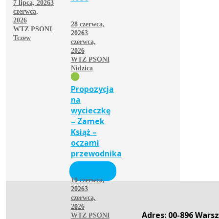
7 lipca, 2026
3
czerwca,
2026
28 czerwca,
WTZ PSONI
2026
3
Tczew
czerwca,
2026
WTZ PSONI
Nidzica
Propozycja
na
wycieczkę
– Zamek
Książ –
oczami
przewodnika
10 czerwca,
2026
3
czerwca,
2026
Adres: 00-896 Warsz
WTZ PSONI