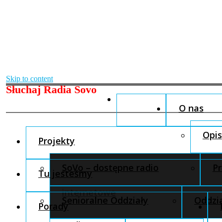
Skip to content
Słuchaj Radia Sovo
O nas
Opis
Projekty
SoVo – dostępne radio
Pr
Tu jesteśmy
internetowe
Senioralne Oddziały
Oddzia
Porady