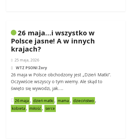
26 maja…i wszystko w
Polsce jasne! A w innych
krajach?
25 maja, 2026
WTZ PSONI Żory
26 maja w Polsce obchodzony jest „Dzień Matki”.
Oczywiście wszyscy o tym wiemy. Ale skąd to
święto się wywodzi, jak…..
,
,
,
,
26 maja
dzień matki
mama
dzieciństwo
,
,
kobieta
miłość
serce