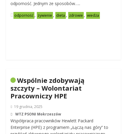
odporność. Jednym ze sposobów…..
,
,
,
,
odporność
żywienie
dieta
zdrowie
wiedza
Wspólnie zdobywają
szczyty – Wolontariat
Pracowniczy HPE
19 grudnia, 2025
WTZ PSONI Mokrzeszów
Współpraca pracowników Hewlett Packard
Enterprise (HPE) z programem „Łączą nas góry” to
przykład aktywnego wolontariatu pracowniczego