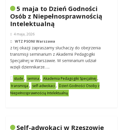
5 maja to Dzień Godności
Osób z Niepełnosprawnością
Intelektualną
4 maja, 2026
WTZ PSONI Warszawa
z tej okazji zapraszamy słuchaczy do obejrzenia
transmisji seminarium z Akademii Pedagogiki
Specjalnej w Warszawie. W seminarium udział
wzięli dziennikarze…..
,
,
,
stude
semina
Akademia Pedagogiki Specjalnej
,
,
transmisja
self-adwokaci
Dzień Godności Osoby z
Niepełnosprawnością Intelektualną
Self-adwokaci w Rzeszowie