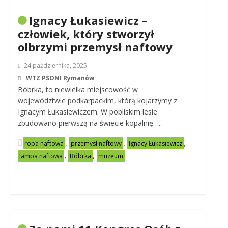
Ignacy Łukasiewicz –
człowiek, który stworzył
olbrzymi przemysł naftowy
24 października, 2025
WTZ PSONI Rymanów
Bóbrka, to niewielka miejscowość w
województwie podkarpackim, którą kojarzymy z
Ignacym Łukasiewiczem. W pobliskim lesie
zbudowano pierwszą na świecie kopalnię…..
,
,
,
ropa naftowa
przemysł naftowy
Ignacy Łukasiewicz
,
,
lampa naftowa
Bóbrka
muzeum