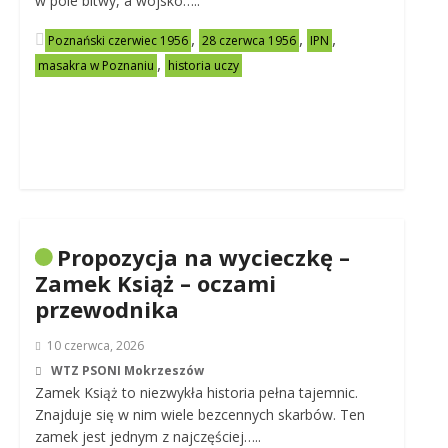
w pole bitwy, a wojsko…..
,
,
,
Poznański czerwiec 1956
28 czerwca 1956
IPN
,
masakra w Poznaniu
historia uczy
Propozycja na wycieczkę –
Zamek Książ – oczami
przewodnika
10 czerwca, 2026
WTZ PSONI Mokrzeszów
Zamek Książ to niezwykła historia pełna tajemnic.
Znajduje się w nim wiele bezcennych skarbów. Ten
zamek jest jednym z najczęściej…..