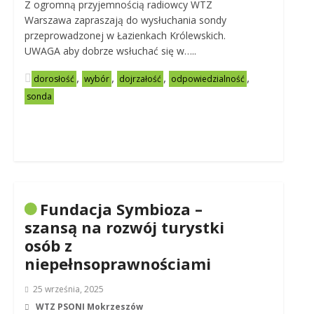
Z ogromną przyjemnością radiowcy WTZ
Warszawa zapraszają do wysłuchania sondy
przeprowadzonej w Łazienkach Królewskich.
UWAGA aby dobrze wsłuchać się w…..
,
,
,
,
dorosłość
wybór
dojrzałość
odpowiedzialność
sonda
Fundacja Symbioza –
szansą na rozwój turystki
osób z
niepełnsoprawnościami
25 września, 2025
WTZ PSONI Mokrzeszów