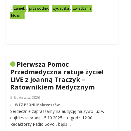
,
,
,
,
zamek
przewodnik
wycieczka
zwiedzanie
historia
Pierwsza Pomoc
Przedmedyczna ratuje życie!
LIVE z Joanną Traczyk –
Ratownikiem Medycznym
8 czerwca, 2026
WTZ PSONI Mokrzeszów
Serdecznie zapraszamy na audycję na żywo już w
najbliższą środę 15.10.2025 r. o godz. 12:00
Redaktorzy Radio SoVo , będą…..