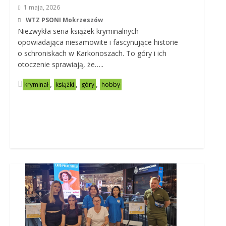
1 maja, 2026
WTZ PSONI Mokrzeszów
Niezwykła seria książek kryminalnych
opowiadająca niesamowite i fascynujące historie
o schroniskach w Karkonoszach. To góry i ich
otoczenie sprawiają, że…..
,
,
,
kryminał
książki
góry
hobby