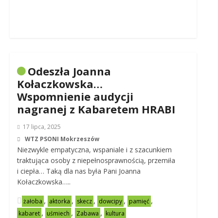
Odeszła Joanna
Kołaczkowska…
Wspomnienie audycji
nagranej z Kabaretem HRABI
17 lipca, 2025
WTZ PSONI Mokrzeszów
Niezwykle empatyczna, wspaniale i z szacunkiem
traktująca osoby z niepełnosprawnością, przemiła
i ciepła… Taką dla nas była Pani Joanna
Kołaczkowska…..
,
,
,
,
,
żałoba
aktorka
skecz
dowcipy
pamięć
,
,
,
kabaret
uśmiech
Zabawa
kultura