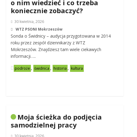
o nim wiedzieć i co trzeba
koniecznie zobaczyć?
30 kwietnia, 2026
WTZ PSONI Mokrzeszów
Sonda o Świdnicy – audycja przygotowana w 2014
roku przez zespół dziennikarzy z WTZ
Mokrzeszów. Znajdziesz tam wiele ciekawych
informacji…..
,
,
,
podroże
świdnica
historia
kultura
Moja ścieżka do podjęcia
samodzielnej pracy
30 kwietnia, 2026