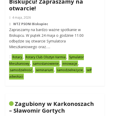
Biskupcu! Zapraszamy na
otwarcie!
4 maja, 2026
WTZ PSONI Biskupiec
Zapraszamy na bardzo ważne spotkanie w
Biskupcu. W piątek 24 maja o godzinie 11:00
odbędzie się otwarcie Symulatora
Mieszkaniowego oraz…..
,
,
Rotary
Rotary Club Olsztyn Varmia
Symulator
,
,
,
Mieszkaniowy
samostanowienie
innowacje
,
,
,
samodzielność
seminarium
samodzielneżycie
self
adwokaci
Zagubiony w Karkonoszach
– Sławomir Gortych