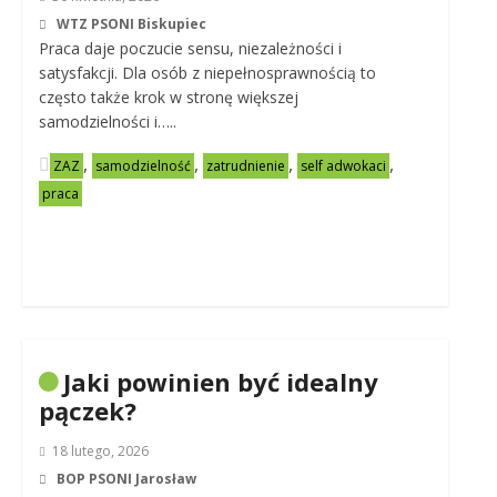
WTZ PSONI Biskupiec
Praca daje poczucie sensu, niezależności i
satysfakcji. Dla osób z niepełnosprawnością to
często także krok w stronę większej
samodzielności i…..
,
,
,
,
ZAZ
samodzielność
zatrudnienie
self adwokaci
praca
Jaki powinien być idealny
pączek?
18 lutego, 2026
BOP PSONI Jarosław