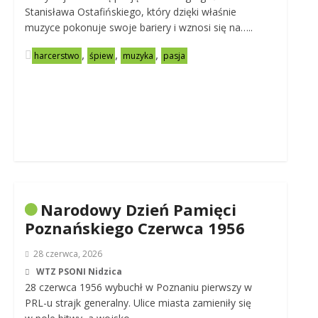
Stanisława Ostafińskiego, który dzięki właśnie
muzyce pokonuje swoje bariery i wznosi się na…..
,
,
,
harcerstwo
śpiew
muzyka
pasja
Narodowy Dzień Pamięci
Poznańskiego Czerwca 1956
28 czerwca, 2026
WTZ PSONI Nidzica
28 czerwca 1956 wybuchł w Poznaniu pierwszy w
PRL-u strajk generalny. Ulice miasta zamieniły się