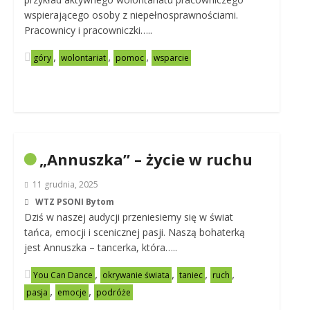
wspierającego osoby z niepełnosprawnościami.
Pracownicy i pracowniczki…..
,
,
,
góry
wolontariat
pomoc
wsparcie
„Annuszka” – życie w ruchu
11 grudnia, 2025
WTZ PSONI Bytom
Dziś w naszej audycji przeniesiemy się w świat
tańca, emocji i scenicznej pasji. Naszą bohaterką
jest Annuszka – tancerka, która…..
,
,
,
,
You Can Dance
okrywanie świata
taniec
ruch
,
,
pasja
emocje
podróże