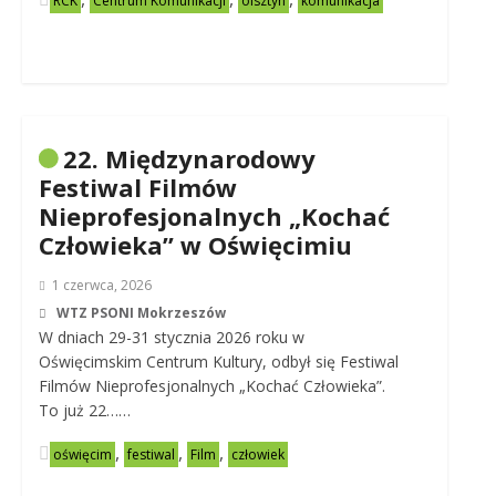
RCK
Centrum Komunikacji
olsztyn
komunikacja
22. Międzynarodowy
Festiwal Filmów
Nieprofesjonalnych „Kochać
Człowieka” w Oświęcimiu
1 czerwca, 2026
WTZ PSONI Mokrzeszów
W dniach 29-31 stycznia 2026 roku w
Oświęcimskim Centrum Kultury, odbył się Festiwal
Filmów Nieprofesjonalnych „Kochać Człowieka”.
To już 22……
,
,
,
oświęcim
festiwal
Film
człowiek