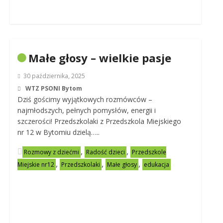
Małe głosy – wielkie pasje
30 października, 2025
WTZ PSONI Bytom
Dziś gościmy wyjątkowych rozmówców –
najmłodszych, pełnych pomysłów, energii i
szczerości! Przedszkolaki z Przedszkola Miejskiego
nr 12 w Bytomiu dzielą…..
,
,
Rozmowy z dziećmi
Radość dzieci
Przedszkole
,
,
,
Miejskie nr12
Przedszkolaki
Małe głosy
edukacja