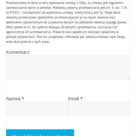
Przetwarzamy te dane w celu wykonania umowy z Tobą, tą umową jest regulamin
zamieszczania opinii w serwisie. Podstawą prawną przetwarzania jest art. 6 ust. 1 lit
b) RODO - niezbędność do wykonania umowy, której stroną jest Ty. Twoje dane
możemy przekazywać podmiotom przetwarzającym je na nasze zlecenie oraz
podmiotom uprawnionym do uzyskania danych na podstawie obowiązującego prawa.
Masz prawo m.in. do żądania dostępu do danych, sprostowania, usunięcia lub
ograniczenia ich przetwarzania. Prawa te oraz sposób ich realizacji opisaliśmy w
polityce prywatności. Tam też znajdziesz informacje jak zakomunikować nam Twoją
wolę skorzystania z tych praw.
Komentarz
Nazwa
*
Email
*