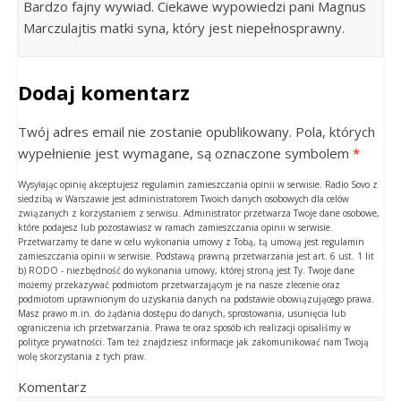
Bardzo fajny wywiad. Ciekawe wypowiedzi pani Magnus
Marczulajtis matki syna, który jest niepełnosprawny.
Dodaj komentarz
Twój adres email nie zostanie opublikowany. Pola, których
wypełnienie jest wymagane, są oznaczone symbolem
*
Wysyłając opinię akceptujesz regulamin zamieszczania opinii w serwisie. Radio Sovo z
siedzibą w Warszawie jest administratorem Twoich danych osobowych dla celów
związanych z korzystaniem z serwisu. Administrator przetwarza Twoje dane osobowe,
które podajesz lub pozostawiasz w ramach zamieszczania opinii w serwisie.
Przetwarzamy te dane w celu wykonania umowy z Tobą, tą umową jest regulamin
zamieszczania opinii w serwisie. Podstawą prawną przetwarzania jest art. 6 ust. 1 lit
b) RODO - niezbędność do wykonania umowy, której stroną jest Ty. Twoje dane
możemy przekazywać podmiotom przetwarzającym je na nasze zlecenie oraz
podmiotom uprawnionym do uzyskania danych na podstawie obowiązującego prawa.
Masz prawo m.in. do żądania dostępu do danych, sprostowania, usunięcia lub
ograniczenia ich przetwarzania. Prawa te oraz sposób ich realizacji opisaliśmy w
polityce prywatności. Tam też znajdziesz informacje jak zakomunikować nam Twoją
wolę skorzystania z tych praw.
Komentarz