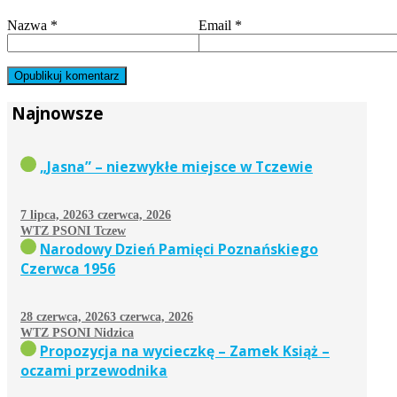
Nazwa
*
Email
*
Najnowsze
„Jasna” – niezwykłe miejsce w Tczewie
7 lipca, 2026
3 czerwca, 2026
WTZ PSONI Tczew
Narodowy Dzień Pamięci Poznańskiego
Czerwca 1956
28 czerwca, 2026
3 czerwca, 2026
WTZ PSONI Nidzica
Propozycja na wycieczkę – Zamek Książ –
oczami przewodnika