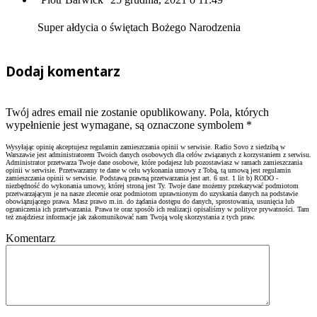
Super ałdycia o świętach Bożego Narodzenia
Dodaj komentarz
Twój adres email nie zostanie opublikowany. Pola, których
wypełnienie jest wymagane, są oznaczone symbolem
*
Wysyłając opinię akceptujesz regulamin zamieszczania opinii w serwisie. Radio Sovo z siedzibą w
Warszawie jest administratorem Twoich danych osobowych dla celów związanych z korzystaniem z serwisu.
Administrator przetwarza Twoje dane osobowe, które podajesz lub pozostawiasz w ramach zamieszczania
opinii w serwisie. Przetwarzamy te dane w celu wykonania umowy z Tobą, tą umową jest regulamin
zamieszczania opinii w serwisie. Podstawą prawną przetwarzania jest art. 6 ust. 1 lit b) RODO -
niezbędność do wykonania umowy, której stroną jest Ty. Twoje dane możemy przekazywać podmiotom
przetwarzającym je na nasze zlecenie oraz podmiotom uprawnionym do uzyskania danych na podstawie
obowiązującego prawa. Masz prawo m.in. do żądania dostępu do danych, sprostowania, usunięcia lub
ograniczenia ich przetwarzania. Prawa te oraz sposób ich realizacji opisaliśmy w polityce prywatności. Tam
też znajdziesz informacje jak zakomunikować nam Twoją wolę skorzystania z tych praw.
Komentarz