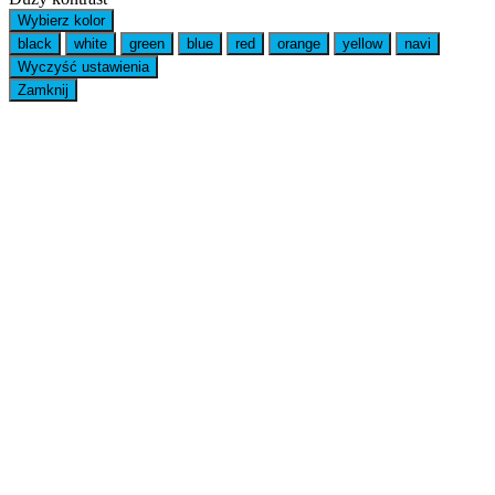
Wybierz kolor
black
white
green
blue
red
orange
yellow
navi
Wyczyść ustawienia
Zamknij