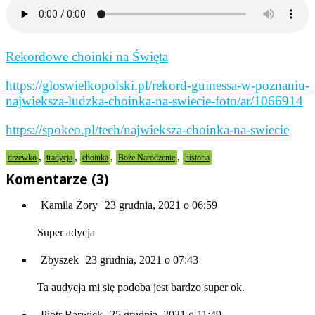
Rekordowe choinki na Święta
https://gloswielkopolski.pl/rekord-guinessa-w-poznaniu-
najwieksza-ludzka-choinka-na-swiecie-foto/ar/1066914
https://spokeo.pl/tech/najwieksza-choinka-na-swiecie
,
,
,
,
drzewko
tradycja
choinka
Boże Narodzenie
historia
Komentarze (3)
Kamila Żory
23 grudnia, 2021 o 06:59
Super adycja
Zbyszek
23 grudnia, 2021 o 07:43
Ta audycja mi się podoba jest bardzo super ok.
Piotr Barwick
25 grudnia, 2021 o 11:49