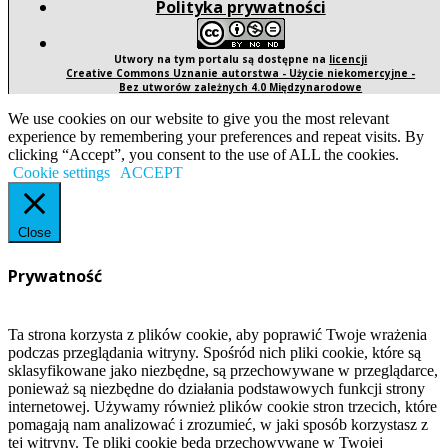
Polityka prywatności
Utwory na tym portalu są dostępne na
licencji
Creative Commons Uznanie autorstwa - Użycie niekomercyjne -
Bez utworów zależnych 4.0 Międzynarodowe
We use cookies on our website to give you the most relevant
experience by remembering your preferences and repeat visits. By
clicking “Accept”, you consent to the use of ALL the cookies.
Cookie settings
ACCEPT
Close
Prywatność
Ta strona korzysta z plików cookie, aby poprawić Twoje wrażenia
podczas przeglądania witryny. Spośród nich pliki cookie, które są
sklasyfikowane jako niezbędne, są przechowywane w przeglądarce,
ponieważ są niezbędne do działania podstawowych funkcji strony
internetowej. Używamy również plików cookie stron trzecich, które
pomagają nam analizować i zrozumieć, w jaki sposób korzystasz z
tej witryny. Te pliki cookie będą przechowywane w Twojej