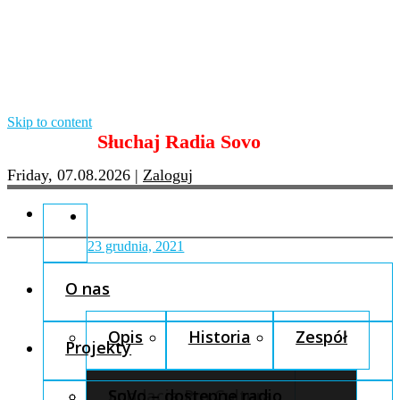
Skip to content
Słuchaj Radia Sovo
Friday, 07.08.2026
|
Zaloguj
23 grudnia, 2021
O nas
Opis
Historia
Zespół
Projekty
Fundacja Pro Cultura
SoVo – dostępne radio