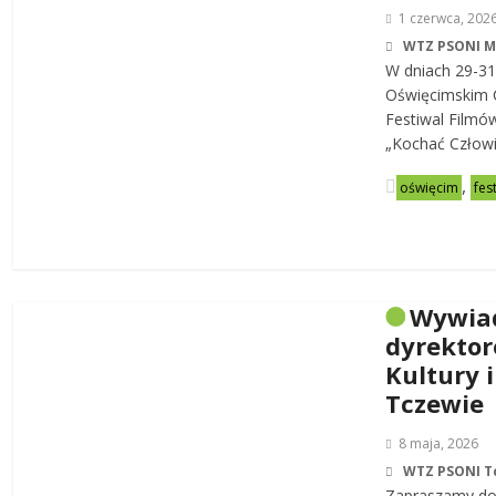
1 czerwca, 202
WTZ PSONI 
W dniach 29-31
Oświęcimskim C
Festiwal Filmó
„Kochać Człowi
,
oświęcim
fes
Wywia
dyrekto
Kultury i
Tczewie
8 maja, 2026
WTZ PSONI T
Zapraszamy do