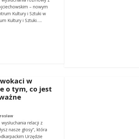
ojciechowskim – nowym
trum Kultury i Sztuki w
m Kultury i Sztuki…..
dwokaci w
e o tym, co jest
 ważne
arosław
wysłuchania relacji z
łysz nasze głosy”, która
odkarpackim Urzędzie