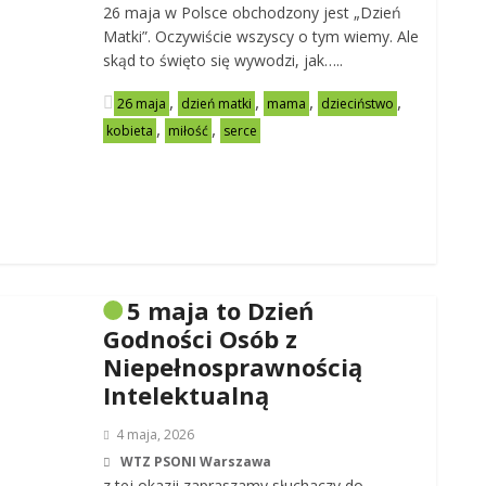
26 maja w Polsce obchodzony jest „Dzień
Matki”. Oczywiście wszyscy o tym wiemy. Ale
skąd to święto się wywodzi, jak…..
,
,
,
,
26 maja
dzień matki
mama
dzieciństwo
,
,
kobieta
miłość
serce
5 maja to Dzień
Godności Osób z
Niepełnosprawnością
Intelektualną
4 maja, 2026
WTZ PSONI Warszawa
z tej okazji zapraszamy słuchaczy do