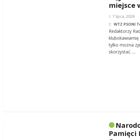
miejsce 
7 lipca, 2026
WTZ PSONI T
Redaktorzy Rad
klubokawiarnię 
tylko można zj
skorzystać…..
Narodo
Pamięci 