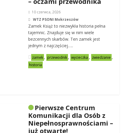
– oczami przewodnika
10 czerwca, 2026
WTZ PSONI Mokrzeszów
Zamek Książ to niezwykła historia pełna
tajemnic. Znajduje się w nim wiele
bezcennych skarbów. Ten zamek jest
jednym z najczęściej…..
,
,
,
,
zamek
przewodnik
wycieczka
zwiedzanie
historia
Pierwsze Centrum
Komunikacji dla Osób z
Niepełnosprawnościami –
już otwarte!