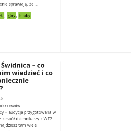
zenie sprawiają, że…..
,
,
żki
góry
hobby
 Świdnica – co
nim wiedzieć i co
oniecznie
?
26
Mokrzeszów
cy – audycja przygotowana w
z zespół dziennikarzy z WTZ
ajdziesz tam wiele