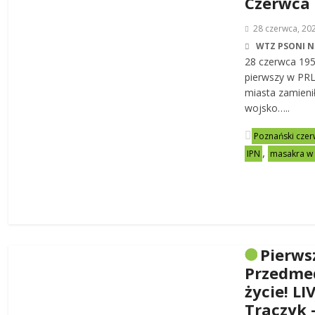
Czerwca
28 czerwca, 20
WTZ PSONI N
28 czerwca 19
pierwszy w PRL-
miasta zamienił
wojsko…..
Poznański czer
,
IPN
masakra w
Pierws
Przedme
życie! LI
Traczyk 