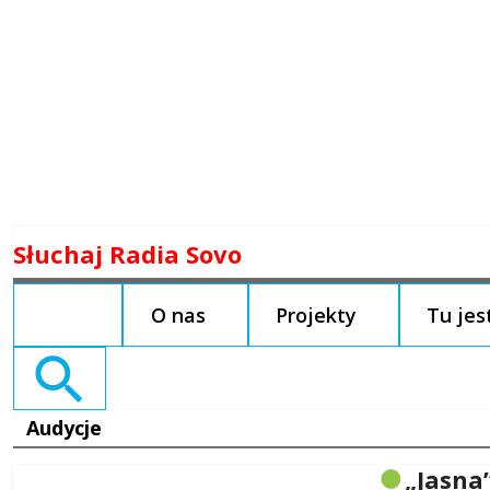
Skip
Słuchaj Radia Sovo
to
content
O nas
Projekty
Tu je
Search
for:
Audycje
„Jasna