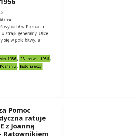
 1956
26
idzica
56 wybuchł w Poznaniu
u strajk generalny. Ulice
y się w pole bitwy, a
,
,
wiec 1956
28 czerwca 1956
,
 Poznaniu
historia uczy
za Pomoc
dyczna ratuje
VE z Joanną
– Ratownikiem