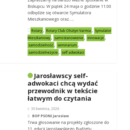
Biskupcu. W piątek 24 maja o godzinie 11:00
odbędzie się otwarcie Symulatora
Mieszkaniowego oraz…..
,
,
Rotary
Rotary Club Olsztyn Varmia
Symulator
,
,
,
Mieszkaniowy
samostanowienie
innowacje
,
,
samodzielność
seminarium
,
samodzielneżycie
self adwokaci
Jarosławscy self-
adwokaci chcą wydać
przewodnik w tekście
łatwym do czytania
30 kwietnia, 2026
BOP PSONI Jarosław
Trwa głosowanie na projekty zgłoszone do
11. edycji Jarosławskiego Budżetu