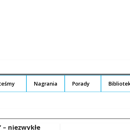
steśmy
Nagrania
Porady
Bibliote
” – niezwykłe