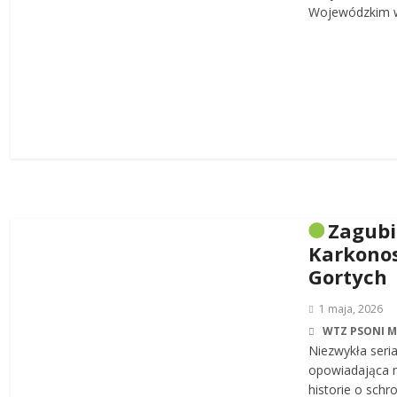
Wojewódzkim w
Zagub
Karkonos
Gortych
1 maja, 2026
WTZ PSONI 
Niezwykła seri
opowiadająca n
historie o sch