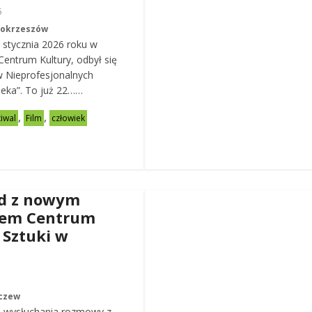
6
Mokrzeszów
 stycznia 2026 roku w
entrum Kultury, odbył się
w Nieprofesjonalnych
eka”. To już 22……
,
,
tiwal
Film
człowiek
d z nowym
rem Centrum
 Sztuki w
czew
 wysłuchania rozmowy z