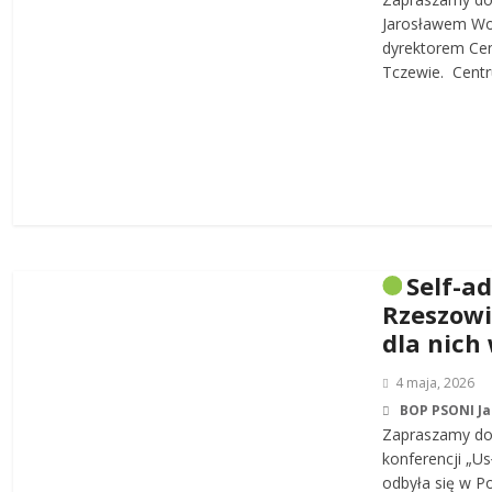
Jarosławem W
dyrektorem Cen
Tczewie. Centru
Self-a
Rzeszowi
dla nich
4 maja, 2026
BOP PSONI J
Zapraszamy do 
konferencji „Us
odbyła się w P