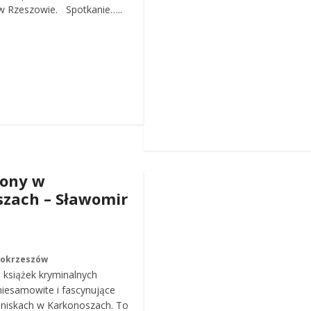
 Rzeszowie. Spotkanie…..
iony w
zach – Sławomir
Mokrzeszów
a książek kryminalnych
iesamowite i fascynujące
roniskach w Karkonoszach. To