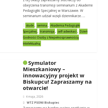
obejrzenia transmisji seminarium z Akademii
Pedagogiki Specjalnej w Warszawie. W
seminarium udział wzięli dziennikarze…..
,
,
stude
semina
Akademia Pedagogiki
,
,
,
Specjalnej
transmisja
self-adwokaci
Dzień
Godności Osoby z Niepełnosprawnością
Intelektualną
Symulator
Mieszkaniowy –
innowacyjny projekt w
Biskupcu! Zapraszamy na
otwarcie!
4 maja, 2026
WTZ PSONI Biskupiec
Zapraszamy na bardzo ważne spotkanie w