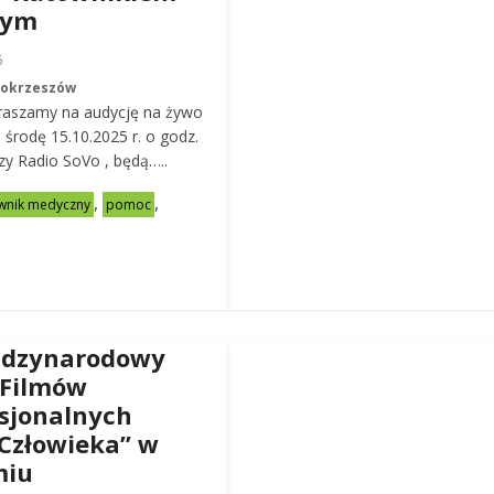
nym
6
Mokrzeszów
raszamy na audycję na żywo
ą środę 15.10.2025 r. o godz.
zy Radio SoVo , będą…..
,
,
wnik medyczny
pomoc
ędzynarodowy
 Filmów
sjonalnych
Człowieka” w
miu