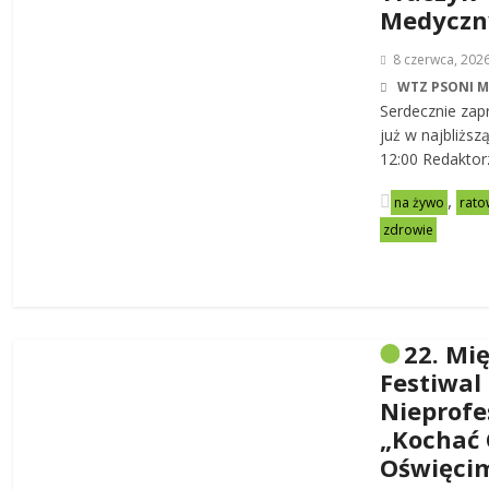
Medycz
8 czerwca, 202
WTZ PSONI 
Serdecznie zap
już w najbliższ
12:00 Redaktor
,
na żywo
rato
zdrowie
22. Mi
Festiwal
Nieprofe
„Kochać 
Oświęci