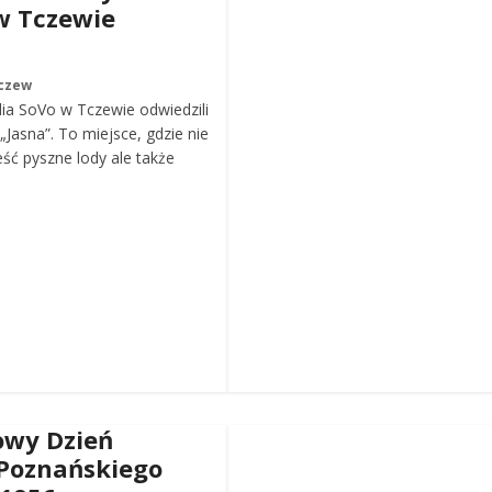
w Tczewie
czew
ia SoVo w Tczewie odwiedzili
„Jasna”. To miejsce, gdzie nie
eść pyszne lody ale także
wy Dzień
Poznańskiego