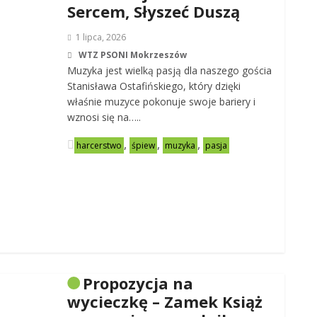
Sercem, Słyszeć Duszą
1 lipca, 2026
WTZ PSONI Mokrzeszów
Muzyka jest wielką pasją dla naszego gościa
Stanisława Ostafińskiego, który dzięki
właśnie muzyce pokonuje swoje bariery i
wznosi się na…..
,
,
,
harcerstwo
śpiew
muzyka
pasja
Propozycja na
wycieczkę – Zamek Książ