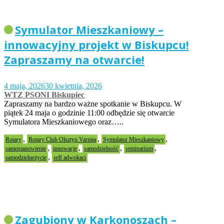
Symulator Mieszkaniowy –
innowacyjny projekt w Biskupcu!
Zapraszamy na otwarcie!
4 maja, 2026
30 kwietnia, 2026
WTZ PSONI Biskupiec
Zapraszamy na bardzo ważne spotkanie w Biskupcu. W
piątek 24 maja o godzinie 11:00 odbędzie się otwarcie
Symulatora Mieszkaniowego oraz…..
,
,
,
Rotary
Rotary Club Olsztyn Varmia
Symulator Mieszkaniowy
,
,
,
,
samostanowienie
innowacje
samodzielność
seminarium
,
samodzielneżycie
self adwokaci
Zagubiony w Karkonoszach –