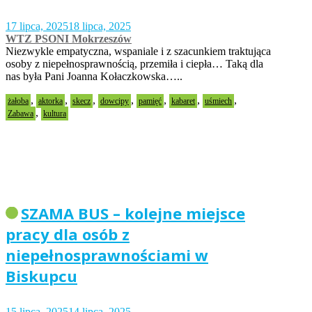
17 lipca, 2025
18 lipca, 2025
WTZ PSONI Mokrzeszów
Niezwykle empatyczna, wspaniale i z szacunkiem traktująca
osoby z niepełnosprawnością, przemiła i ciepła… Taką dla
nas była Pani Joanna Kołaczkowska…..
,
,
,
,
,
,
,
żałoba
aktorka
skecz
dowcipy
pamięć
kabaret
uśmiech
,
Zabawa
kultura
SZAMA BUS – kolejne miejsce
pracy dla osób z
niepełnosprawnościami w
Biskupcu
15 lipca, 2025
14 lipca, 2025