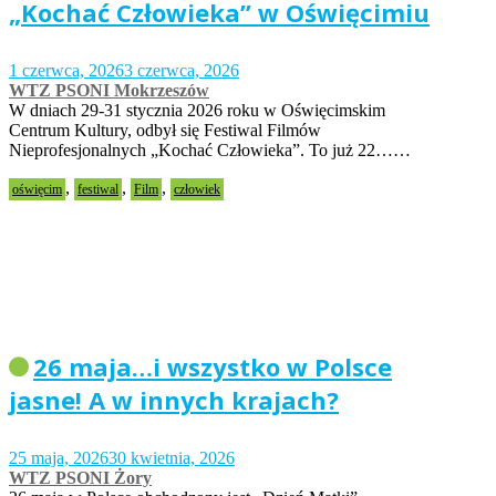
„Kochać Człowieka” w Oświęcimiu
1 czerwca, 2026
3 czerwca, 2026
WTZ PSONI Mokrzeszów
W dniach 29-31 stycznia 2026 roku w Oświęcimskim
Centrum Kultury, odbył się Festiwal Filmów
Nieprofesjonalnych „Kochać Człowieka”. To już 22……
,
,
,
oświęcim
festiwal
Film
człowiek
26 maja…i wszystko w Polsce
jasne! A w innych krajach?
25 maja, 2026
30 kwietnia, 2026
WTZ PSONI Żory