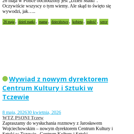
26 maja w Polsce obchodzony jest „Dzień Matki”.
Oczywiście wszyscy o tym wiemy. Ale skąd to święto się
wywodzi, jak…..
,
,
,
,
,
,
26 maja
dzień matki
mama
dzieciństwo
kobieta
miłość
serce
Wywiad z nowym dyrektorem
Centrum Kultury i Sztuki w
Tczewie
8 maja, 2026
30 kwietnia, 2026
WTZ PSONI Tczew
Zapraszamy do wysłuchania rozmowy z Jarosławem
Wojciechowskim – nowym dyrektorem Centrum Kultury i
Sztuki w Tczewie. Centrum Kultury i Sztuki…..