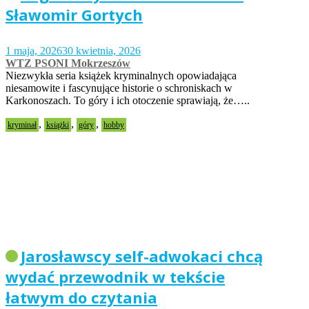
Sławomir Gortych
1 maja, 2026
30 kwietnia, 2026
WTZ PSONI Mokrzeszów
Niezwykła seria książek kryminalnych opowiadająca
niesamowite i fascynujące historie o schroniskach w
Karkonoszach. To góry i ich otoczenie sprawiają, że…..
,
,
,
kryminał
książki
góry
hobby
Jarosławscy self-adwokaci chcą
wydać przewodnik w tekście
łatwym do czytania