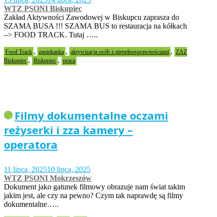
WTZ PSONI Biskupiec
Zakład Aktywności Zawodowej w Biskupcu zaprasza do
SZAMA BUSA !!! SZAMA BUS to restauracja na kółkach
–> FOOD TRACK. Tutaj …..
,
,
,
Food Track
zapiekanka
aktywizacja osób z niepełnosprawnościami
ZAZ
,
,
Biskupiec
Biskupiec
praca
Filmy dokumentalne oczami
reżyserki i zza kamery –
operatora
11 lipca, 2025
10 lipca, 2025
WTZ PSONI Mokrzeszów
Dokument jako gatunek filmowy obrazuje nam świat takim
jakim jest, ale czy na pewno? Czym tak naprawdę są filmy
dokumentalne…..