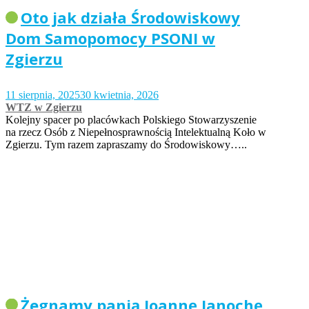
Oto jak działa Środowiskowy
Dom Samopomocy PSONI w
Zgierzu
11 sierpnia, 2025
30 kwietnia, 2026
WTZ w Zgierzu
Kolejny spacer po placówkach Polskiego Stowarzyszenie
na rzecz Osób z Niepełnosprawnością Intelektualną Koło w
Zgierzu. Tym razem zapraszamy do Środowiskowy…..
Żegnamy panią Joannę Janochę