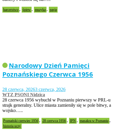
,
,
,
harcerstwo
śpiew
muzyka
pasja
Narodowy Dzień Pamięci
Poznańskiego Czerwca 1956
28 czerwca, 2026
3 czerwca, 2026
WTZ PSONI Nidzica
28 czerwca 1956 wybuchł w Poznaniu pierwszy w PRL-u
strajk generalny. Ulice miasta zamieniły się w pole bitwy, a
wojsko…..
,
,
,
,
Poznański czerwiec 1956
28 czerwca 1956
IPN
masakra w Poznaniu
historia uczy