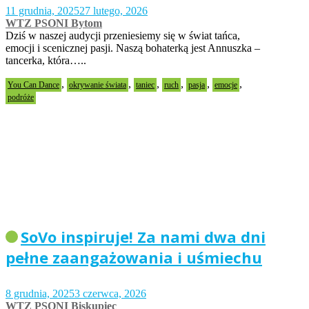
11 grudnia, 2025
27 lutego, 2026
WTZ PSONI Bytom
Dziś w naszej audycji przeniesiemy się w świat tańca,
emocji i scenicznej pasji. Naszą bohaterką jest Annuszka –
tancerka, która…..
,
,
,
,
,
,
You Can Dance
okrywanie świata
taniec
ruch
pasja
emocje
podróże
SoVo inspiruje! Za nami dwa dni
pełne zaangażowania i uśmiechu
8 grudnia, 2025
3 czerwca, 2026
WTZ PSONI Biskupiec