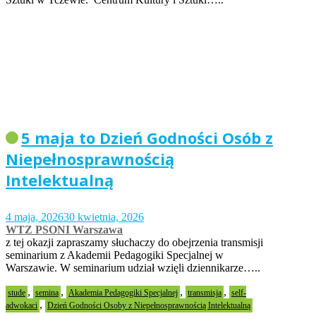
5 maja to Dzień Godności Osób z
Niepełnosprawnością
Intelektualną
4 maja, 2026
30 kwietnia, 2026
WTZ PSONI Warszawa
z tej okazji zapraszamy słuchaczy do obejrzenia transmisji
seminarium z Akademii Pedagogiki Specjalnej w
Warszawie. W seminarium udział wzięli dziennikarze…..
,
,
,
,
stude
semina
Akademia Pedagogiki Specjalnej
transmisja
self-
,
adwokaci
Dzień Godności Osoby z Niepełnosprawnością Intelektualną