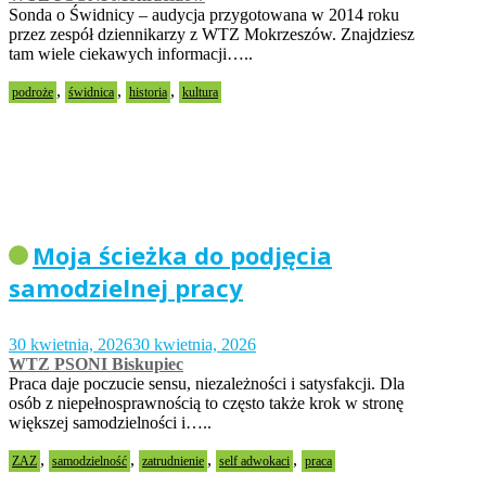
Sonda o Świdnicy – audycja przygotowana w 2014 roku
przez zespół dziennikarzy z WTZ Mokrzeszów. Znajdziesz
tam wiele ciekawych informacji…..
,
,
,
podroże
świdnica
historia
kultura
Moja ścieżka do podjęcia
samodzielnej pracy
30 kwietnia, 2026
30 kwietnia, 2026
WTZ PSONI Biskupiec
Praca daje poczucie sensu, niezależności i satysfakcji. Dla
osób z niepełnosprawnością to często także krok w stronę
większej samodzielności i…..
,
,
,
,
ZAZ
samodzielność
zatrudnienie
self adwokaci
praca