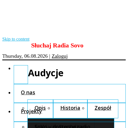
Skip to content
Słuchaj Radia Sovo
Thursday, 06.08.2026
|
Zaloguj
Audycje
O nas
Opis
Historia
Zespół
Projekty
Fundacja Pro Cultura
SoVo – dostępne radio