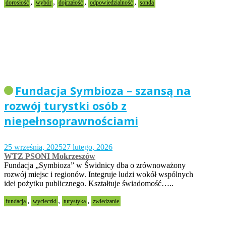
,
,
,
,
dorosłość
wybór
dojrzałość
odpowiedzialność
sonda
Fundacja Symbioza – szansą na
rozwój turystki osób z
niepełnsoprawnościami
25 września, 2025
27 lutego, 2026
WTZ PSONI Mokrzeszów
Fundacja „Symbioza” w Świdnicy dba o zrównoważony
rozwój miejsc i regionów. Integruje ludzi wokół wspólnych
idei pożytku publicznego. Kształtuje świadomość…..
,
,
,
fundacja
wycieczki
turystyka
zwiedzanie