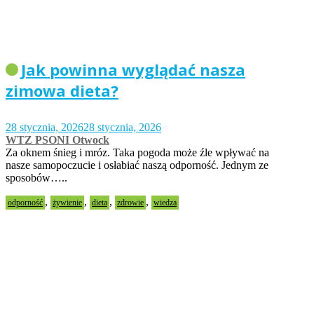
Jak powinna wyglądać nasza
zimowa dieta?
28 stycznia, 2026
28 stycznia, 2026
WTZ PSONI Otwock
Za oknem śnieg i mróz. Taka pogoda może źle wpływać na
nasze samopoczucie i osłabiać naszą odporność. Jednym ze
sposobów…..
,
,
,
,
odporność
żywienie
dieta
zdrowie
wiedza