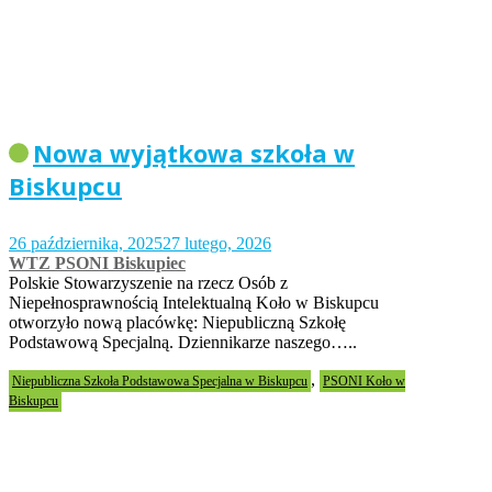
Nowa wyjątkowa szkoła w
Biskupcu
26 października, 2025
27 lutego, 2026
WTZ PSONI Biskupiec
Polskie Stowarzyszenie na rzecz Osób z
Niepełnosprawnością Intelektualną Koło w Biskupcu
otworzyło nową placówkę: Niepubliczną Szkołę
Podstawową Specjalną. Dziennikarze naszego…..
,
Niepubliczna Szkoła Podstawowa Specjalna w Biskupcu
PSONI Koło w
Biskupcu