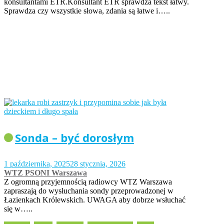
konsultantami ETR.Konsultant ETR sprawdza tekst łatwy.
Sprawdza czy wszystkie słowa, zdania są łatwe i…..
Sonda – być dorosłym
1 października, 2025
28 stycznia, 2026
WTZ PSONI Warszawa
Z ogromną przyjemnością radiowcy WTZ Warszawa
zapraszają do wysłuchania sondy przeprowadzonej w
Łazienkach Królewskich. UWAGA aby dobrze wsłuchać
się w…..