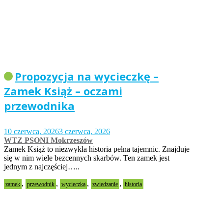
Propozycja na wycieczkę –
Zamek Książ – oczami
przewodnika
10 czerwca, 2026
3 czerwca, 2026
WTZ PSONI Mokrzeszów
Zamek Książ to niezwykła historia pełna tajemnic. Znajduje
się w nim wiele bezcennych skarbów. Ten zamek jest
jednym z najczęściej…..
,
,
,
,
zamek
przewodnik
wycieczka
zwiedzanie
historia