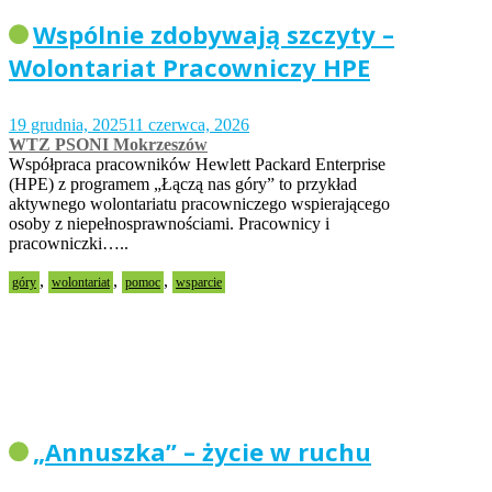
Wspólnie zdobywają szczyty –
Wolontariat Pracowniczy HPE
19 grudnia, 2025
11 czerwca, 2026
WTZ PSONI Mokrzeszów
Współpraca pracowników Hewlett Packard Enterprise
(HPE) z programem „Łączą nas góry” to przykład
aktywnego wolontariatu pracowniczego wspierającego
osoby z niepełnosprawnościami. Pracownicy i
pracowniczki…..
,
,
,
góry
wolontariat
pomoc
wsparcie
„Annuszka” – życie w ruchu