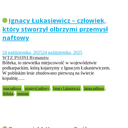
Ignacy Łukasiewicz – człowiek,
który stworzył olbrzymi przemysł
naftowy
24 października, 2025
24 października, 2025
WTZ PSONI Rymanów
Bóbrka, to niewielka miejscowość w województwie
podkarpackim, którą kojarzymy z Ignacym Łukasiewiczem.
W pobliskim lesie zbudowano pierwszą na świecie
kopalnię…..
,
,
,
,
ropa naftowa
przemysł naftowy
Ignacy Łukasiewicz
lampa naftowa
,
Bóbrka
muzeum