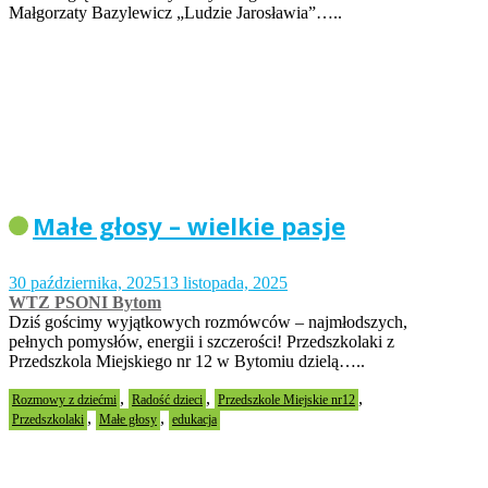
Małgorzaty Bazylewicz „Ludzie Jarosławia”…..
Małe głosy – wielkie pasje
30 października, 2025
13 listopada, 2025
WTZ PSONI Bytom
Dziś gościmy wyjątkowych rozmówców – najmłodszych,
pełnych pomysłów, energii i szczerości! Przedszkolaki z
Przedszkola Miejskiego nr 12 w Bytomiu dzielą…..
,
,
,
Rozmowy z dziećmi
Radość dzieci
Przedszkole Miejskie nr12
,
,
Przedszkolaki
Małe głosy
edukacja