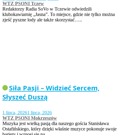
WTZ PSONI Tczew
Redaktorzy Radia SoVo w Tczewie odwiedzili
klubokawiarnię „Jasna”. To miejsce, gdzie nie tylko można
zjeść pyszne lody ale także skorzystać…..
Siła Pasji – Widzieć Sercem,
Słyszeć Duszą
1 lipca, 2026
1 lipca, 2026
WTZ PSONI Mokrzeszów
Muzyka jest wielką pasją dla naszego gościa Stanisława
Ostafińskiego, który dzięki właśnie muzyce pokonuje swoje
bariery i wznosi się na…..