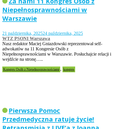
Za nami 11 Kongres Osób z
Niepełnosprawnościami w
Warszawie
21 października, 2025
24 października, 2025
WTZ PSONI Warszawa
Nasz redaktor Maciej Gniazdowski reprezentował self-
adwokatów na 11 Kongresie Osób z
Niepełnosprawnościami w Warszawie. Posłuchajcie relacji i
wejdźcie na stronę…..
,
Kongres Osób z Niepełnosprawnościami
kongres
Pierwsza Pomoc
Przedmedyczna ratuje życie!
Retransmisja z LIVE’a z Joanną