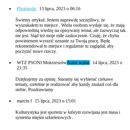
Photopolis
13 lipca, 2023 o 06:16
Świetny artykuł. Jestem naprawdę szczęśliwy, że
wyszukałem to miejsce . Wielu osobom wydaje się, że mają
odpowiednią wiedzę na opisywany temat, ale zazwyczaj tak
nie jest. Stąd też moje miłe zaskoczenie. Czuję, że chyba
powinienem wyrazić uznanie za Twoją pracę. Będę
rekomendował to miejsce i regularnie tu zaglądał, aby
poczytać nowe rzeczy.
WTZ PSONI Mokrzeszów
Autor wpisu
14 lipca, 2023 o
21:35
Dziękujemy za opinię. Staramy się wybierać ciekawe
tematy, rzetelnie je realizować aby każdy znalazł coś dla
siebie. Pozdrawiamy
marcin f
15 lipca, 2023 o 15:01
Kulturystyka jest sportem w którym rozwijana jest masa i
symetria mięśni szkieletowych .