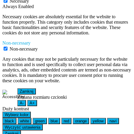
Necessary
Always Enabled
Necessary cookies are absolutely essential for the website to
function properly. This category only includes cookies that ensures
basic functionalities and security features of the website. These
cookies do not store any personal information.
Non-necessary
Non-necessary
Any cookies that may not be particularly necessary for the website
to function and is used specifically to collect user personal data via
analytics, ads, other embedded contents are termed as non-necessary
cookies. It is mandatory to procure user consent prior to running
these cookies on your website.
Zamknij
Zmiana rozmiaru czcionki
A-
A+
Duży kontrast
Wybierz kolor
black
white
green
blue
red
orange
yellow
navi
Wyczyść ustawienia
Zamknij