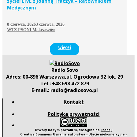
życie! LIVE z Joanną Traczyk – Ratownikiem
Medycznym
8 czerwca, 2026
3 czerwca, 2026
WTZ PSONI Mokrzeszów
więcej
Radio Sovo
Adres: 00-896 Warszawa,ul. Ogrodowa 32 lok. 29
Tel.: +48 698 472 879
E-mail.: radio@radiosovo.pl
Kontakt
Polityka prywatności
Utwory na tym portalu są dostępne na
licencji
Creative Commons Uznanie autorstwa - Użycie niekomercyjne -