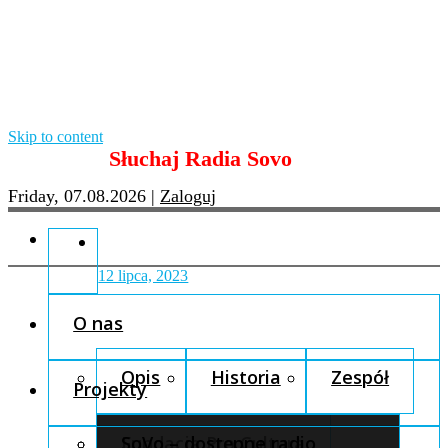
Skip to content
Słuchaj Radia Sovo
Friday, 07.08.2026
|
Zaloguj
12 lipca, 2023
O nas
Opis
Historia
Zespół
Projekty
Fundacja Pro Cultura
SoVo – dostępne radio