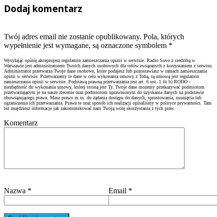
Dodaj komentarz
Twój adres email nie zostanie opublikowany. Pola, których
wypełnienie jest wymagane, są oznaczone symbolem
*
Wysyłając opinię akceptujesz regulamin zamieszczania opinii w serwisie. Radio Sovo z siedzibą w
Warszawie jest administratorem Twoich danych osobowych dla celów związanych z korzystaniem z serwisu.
Administrator przetwarza Twoje dane osobowe, które podajesz lub pozostawiasz w ramach zamieszczania
opinii w serwisie. Przetwarzamy te dane w celu wykonania umowy z Tobą, tą umową jest regulamin
zamieszczania opinii w serwisie. Podstawą prawną przetwarzania jest art. 6 ust. 1 lit b) RODO -
niezbędność do wykonania umowy, której stroną jest Ty. Twoje dane możemy przekazywać podmiotom
przetwarzającym je na nasze zlecenie oraz podmiotom uprawnionym do uzyskania danych na podstawie
obowiązującego prawa. Masz prawo m.in. do żądania dostępu do danych, sprostowania, usunięcia lub
ograniczenia ich przetwarzania. Prawa te oraz sposób ich realizacji opisaliśmy w polityce prywatności. Tam
też znajdziesz informacje jak zakomunikować nam Twoją wolę skorzystania z tych praw.
Komentarz
Nazwa
*
Email
*