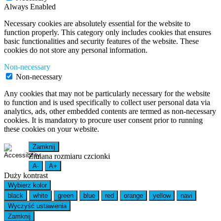
Always Enabled
Necessary cookies are absolutely essential for the website to
function properly. This category only includes cookies that ensures
basic functionalities and security features of the website. These
cookies do not store any personal information.
Non-necessary
Non-necessary
Any cookies that may not be particularly necessary for the website
to function and is used specifically to collect user personal data via
analytics, ads, other embedded contents are termed as non-necessary
cookies. It is mandatory to procure user consent prior to running
these cookies on your website.
Zamknij
Zmiana rozmiaru czcionki
A-
A+
Duży kontrast
Wybierz kolor
black
white
green
blue
red
orange
yellow
navi
Wyczyść ustawienia
Zamknij