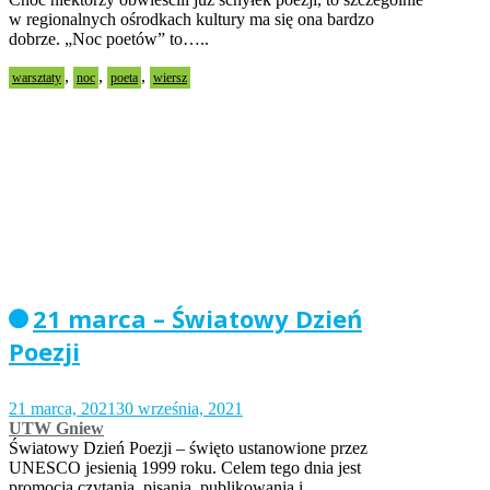
w regionalnych ośrodkach kultury ma się ona bardzo
dobrze. „Noc poetów” to…..
,
,
,
warsztaty
noc
poeta
wiersz
21 marca – Światowy Dzień
Poezji
21 marca, 2021
30 września, 2021
UTW Gniew
Światowy Dzień Poezji – święto ustanowione przez
UNESCO jesienią 1999 roku. Celem tego dnia jest
promocja czytania, pisania, publikowania i…..