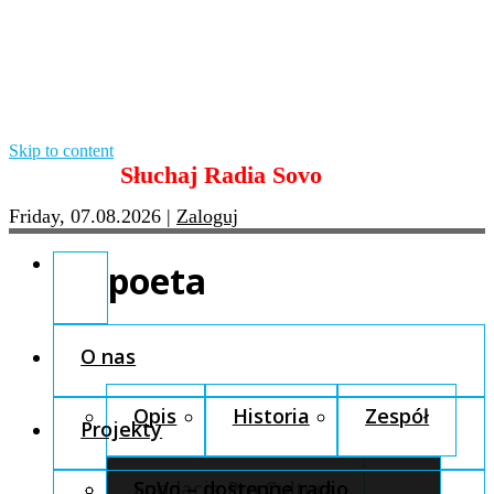
Skip to content
Słuchaj Radia Sovo
Friday, 07.08.2026
|
Zaloguj
poeta
O nas
Opis
Historia
Zespół
Projekty
Fundacja Pro Cultura
SoVo – dostępne radio