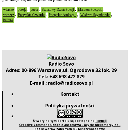
,
,
,
,
,
wiersze
poezja
poeta
Światowy Dzień Poezji
Maraton Poetycki
,
,
,
,
wieszcz
Poetyckie Czwartki
Poetyckie Andrzejki
Wisława Szymborska
kultura
Radio Sovo
Adres: 00-896 Warszawa,ul. Ogrodowa 32 lok. 29
Tel.: +48 698 472 879
E-mail.: radio@radiosovo.pl
Kontakt
Polityka prywatności
Utwory na tym portalu są dostępne na
licencji
Creative Commons Uznanie autorstwa - Użycie niekomercyjne -
Bez utworów zależnych 4.0 Międzynarodowe