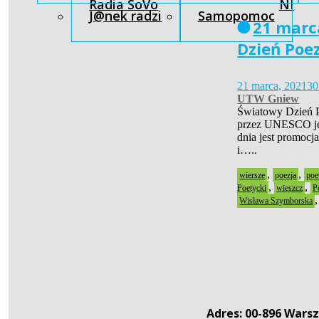
Radia SoVo
NI
J@nek radzi
Samopomoc
21 marc
Dzień Poez
21 marca, 2021
30
UTW Gniew
Światowy Dzień P
przez UNESCO jes
dnia jest promocja
i…..
,
,
wiersze
poezja
poe
,
,
Poetycki
wieszcz
P
Wisława Szymborska
Adres: 00-896 Warsz