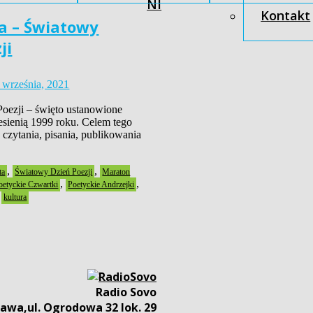
NI
Kontakt
a – Światowy
ji
 września, 2021
oezji – święto ustanowione
ienią 1999 roku. Celem tego
 czytania, pisania, publikowania
,
,
ta
Światowy Dzień Poezji
Maraton
,
,
oetyckie Czwartki
Poetyckie Andrzejki
,
kultura
Radio Sovo
awa,ul. Ogrodowa 32 lok. 29