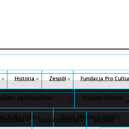
Historia
Zespół
Fundacja Pro Cultu
ojekty ogólnopolskie
Projekty lokalne
ły Radia Osób z
Grupy Słuchaczy Osób z
Biblioteka
Listy Przebojów
Kontakt