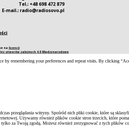
Tel.: +48 698 472 879
E-mail.: radio@radiosovo.pl
ości
pne na
licencji
 Bez utworów zależnych 4.0 Międzynarodowe
ce by remembering your preferences and repeat visits. By clicking “Acc
dczas przeglądania witryny. Spośród nich pliki cookie, które są skla
ernetowej. Używamy również plików cookie stron trzecich, które pomag
 tylko za Twoją zgodą. Możesz również zrezygnować z tych plików coo