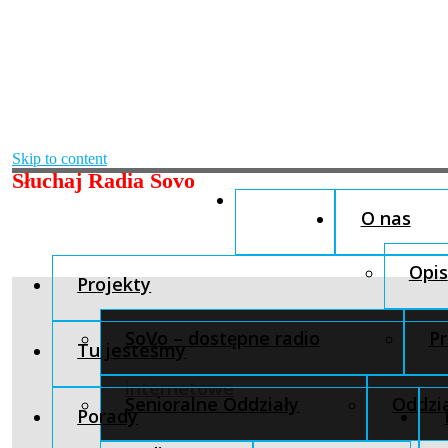
Skip to content
Słuchaj Radia Sovo
O nas
Opis
Projekty
SoVo – dostępne radio
Pr
Tu jesteśmy
internetowe
Senioralne Oddziały
Oddzia
Porady