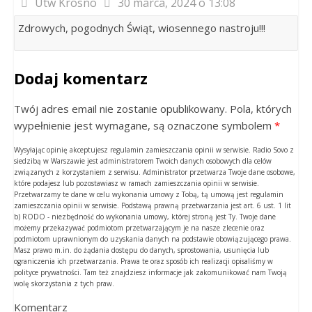
Utw Krosno
30 marca, 2024 o 13:08
Zdrowych, pogodnych Świąt, wiosennego nastroju!!!
Dodaj komentarz
Twój adres email nie zostanie opublikowany. Pola, których
wypełnienie jest wymagane, są oznaczone symbolem
*
Wysyłając opinię akceptujesz regulamin zamieszczania opinii w serwisie. Radio Sovo z
siedzibą w Warszawie jest administratorem Twoich danych osobowych dla celów
związanych z korzystaniem z serwisu. Administrator przetwarza Twoje dane osobowe,
które podajesz lub pozostawiasz w ramach zamieszczania opinii w serwisie.
Przetwarzamy te dane w celu wykonania umowy z Tobą, tą umową jest regulamin
zamieszczania opinii w serwisie. Podstawą prawną przetwarzania jest art. 6 ust. 1 lit
b) RODO - niezbędność do wykonania umowy, której stroną jest Ty. Twoje dane
możemy przekazywać podmiotom przetwarzającym je na nasze zlecenie oraz
podmiotom uprawnionym do uzyskania danych na podstawie obowiązującego prawa.
Masz prawo m.in. do żądania dostępu do danych, sprostowania, usunięcia lub
ograniczenia ich przetwarzania. Prawa te oraz sposób ich realizacji opisaliśmy w
polityce prywatności. Tam też znajdziesz informacje jak zakomunikować nam Twoją
wolę skorzystania z tych praw.
Komentarz