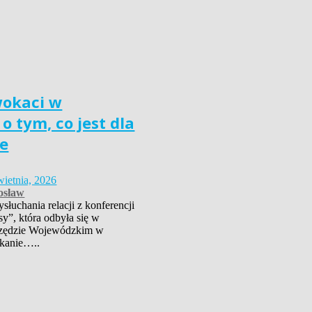
wokaci w
o tym, co jest dla
e
wietnia, 2026
osław
łuchania relacji z konferencji
sy”, która odbyła się w
zędzie Wojewódzkim w
kanie…..