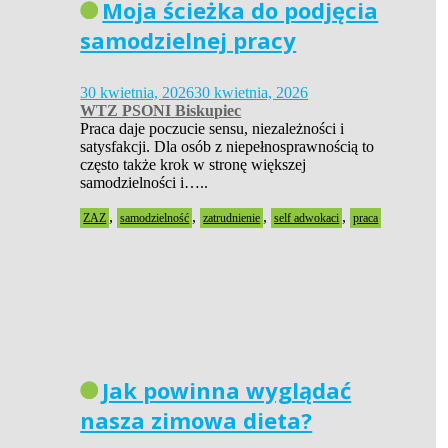
Moja ścieżka do podjęcia
samodzielnej pracy
30 kwietnia, 2026
30 kwietnia, 2026
WTZ PSONI Biskupiec
Praca daje poczucie sensu, niezależności i
satysfakcji. Dla osób z niepełnosprawnością to
często także krok w stronę większej
samodzielności i…..
,
,
,
,
ZAZ
samodzielność
zatrudnienie
self adwokaci
praca
Jak powinna wyglądać
nasza zimowa dieta?