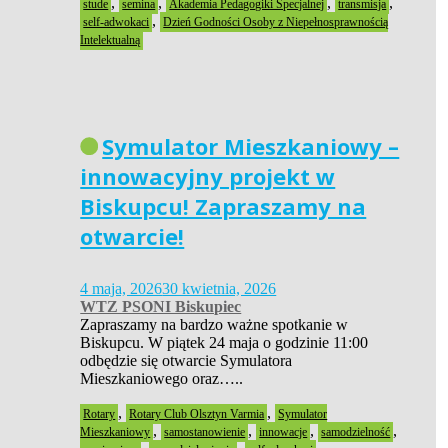
,
,
,
,
stude
semina
Akademia Pedagogiki Specjalnej
transmisja
,
self-adwokaci
Dzień Godności Osoby z Niepełnosprawnością
Intelektualną
Symulator Mieszkaniowy –
innowacyjny projekt w
Biskupcu! Zapraszamy na
otwarcie!
4 maja, 2026
30 kwietnia, 2026
WTZ PSONI Biskupiec
Zapraszamy na bardzo ważne spotkanie w
Biskupcu. W piątek 24 maja o godzinie 11:00
odbędzie się otwarcie Symulatora
Mieszkaniowego oraz…..
,
,
Rotary
Rotary Club Olsztyn Varmia
Symulator
,
,
,
,
Mieszkaniowy
samostanowienie
innowacje
samodzielność