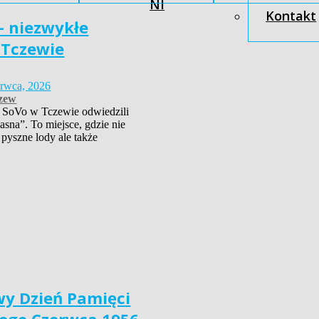
NI
Kontakt
– niezwykłe
 Tczewie
erwca, 2026
zew
 SoVo w Tczewie odwiedzili
asna”. To miejsce, gdzie nie
 pyszne lody ale także
y Dzień Pamięci