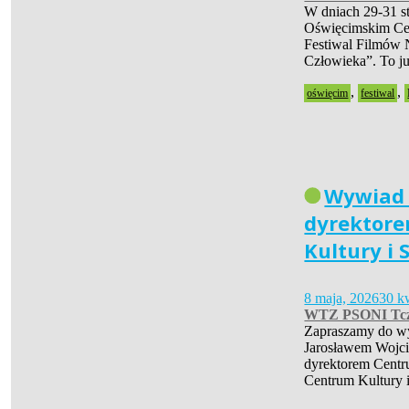
W dniach 29-31 s
Oświęcimskim Cen
Festiwal Filmów 
Człowieka”. To 
,
,
oświęcim
festiwal
Wywiad
dyrektor
Kultury i 
8 maja, 2026
30 k
WTZ PSONI Tc
Zapraszamy do w
Jarosławem Wojc
dyrektorem Centr
Centrum Kultury 