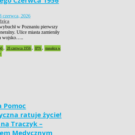
ego Czerwca 1956
3 czerwca, 2026
zica
wybuchł w Poznaniu pierwszy
neralny. Ulice miasta zamieniły
 a wojsko…..
,
,
,
56
28 czerwca 1956
IPN
masakra w
y
a Pomoc
czna ratuje życie!
nną Traczyk –
iem Medycznym