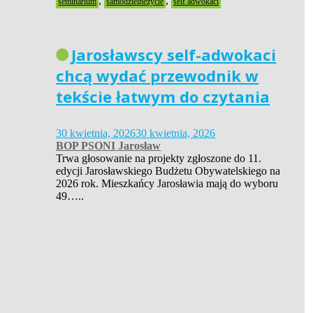
,
,
seminarium
samodzielneżycie
self adwokaci
Jarosławscy self-adwokaci
chcą wydać przewodnik w
tekście łatwym do czytania
30 kwietnia, 2026
30 kwietnia, 2026
BOP PSONI Jarosław
Trwa głosowanie na projekty zgłoszone do 11.
edycji Jarosławskiego Budżetu Obywatelskiego na
2026 rok. Mieszkańcy Jarosławia mają do wyboru
49…..