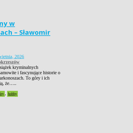
ny w
ach – Sławomir
wietnia, 2026
krzeszów
książek kryminalnych
amowite i fascynujące historie o
rkonoszach. To góry i ich
ją, że…..
,
óry
hobby