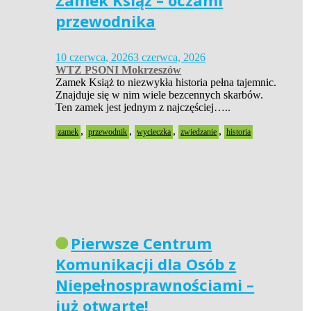
Zamek Książ – oczami
przewodnika
10 czerwca, 2026
3 czerwca, 2026
WTZ PSONI Mokrzeszów
Zamek Książ to niezwykła historia pełna tajemnic.
Znajduje się w nim wiele bezcennych skarbów.
Ten zamek jest jednym z najczęściej…..
,
,
,
,
zamek
przewodnik
wycieczka
zwiedzanie
historia
Pierwsze Centrum
Komunikacji dla Osób z
Niepełnosprawnościami –
już otwarte!