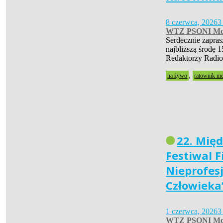
8 czerwca, 2026
3
WTZ PSONI Mo
Serdecznie zapra
najbliższą środę 1
Redaktorzy Radio
,
na żywo
ratownik m
22. Mię
Festiwal 
Nieprofes
Człowieka
1 czerwca, 2026
3
WTZ PSONI Mo