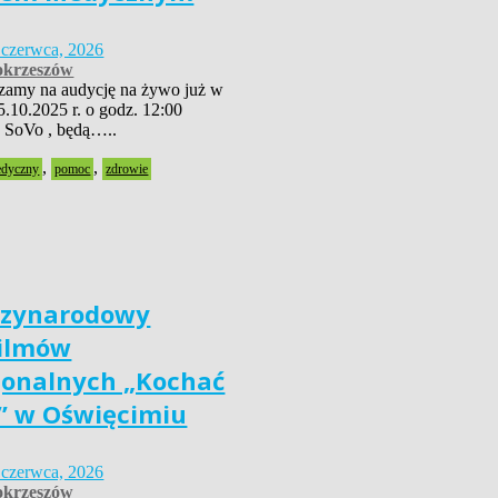
 czerwca, 2026
krzeszów
szamy na audycję na żywo już w
5.10.2025 r. o godz. 12:00
 SoVo , będą…..
,
,
edyczny
pomoc
zdrowie
dzynarodowy
Filmów
jonalnych „Kochać
” w Oświęcimiu
 czerwca, 2026
krzeszów