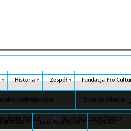
Historia
Zespół
Fundacja Pro Cultu
ojekty ogólnopolskie
Projekty lokalne
ły Radia Osób z
Grupy Słuchaczy Osób z
Biblioteka
Listy Przebojów
Kontakt