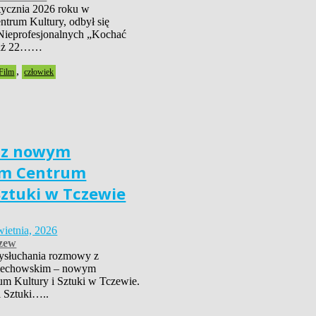
tycznia 2026 roku w
trum Kultury, odbył się
Nieprofesjonalnych „Kochać
już 22……
,
Film
człowiek
 z nowym
em Centrum
Sztuki w Tczewie
wietnia, 2026
zew
ysłuchania rozmowy z
iechowskim – nowym
um Kultury i Sztuki w Tczewie.
i Sztuki…..