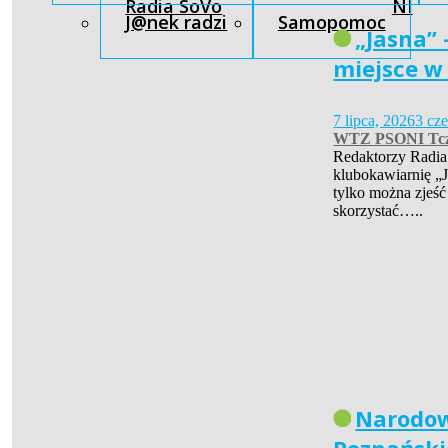
Radia SoVo
NI
J@nek radzi
Samopomoc
„Jasna” 
miejsce w
7 lipca, 2026
3 cz
WTZ PSONI Tc
Redaktorzy Radia
klubokawiarnię „J
tylko można zjeść
skorzystać…..
Narodow