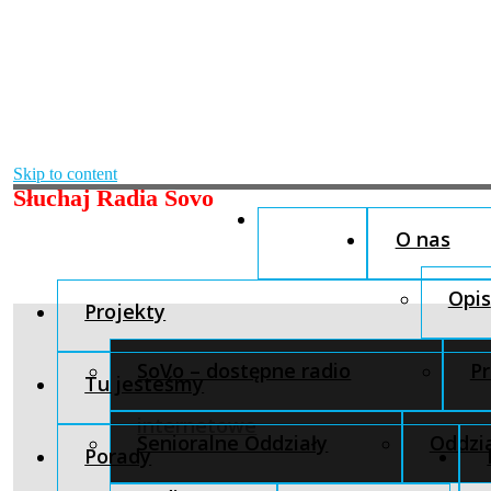
Skip to content
Słuchaj Radia Sovo
O nas
Opis
Projekty
SoVo – dostępne radio
Pr
Tu jesteśmy
internetowe
Senioralne Oddziały
Oddzia
Porady