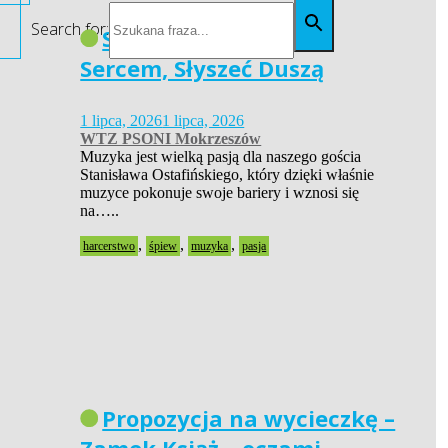
Search for:
Siła Pasji – Widzieć
Sercem, Słyszeć Duszą
1 lipca, 2026
1 lipca, 2026
WTZ PSONI Mokrzeszów
Muzyka jest wielką pasją dla naszego gościa
Stanisława Ostafińskiego, który dzięki właśnie
muzyce pokonuje swoje bariery i wznosi się
na…..
,
,
,
harcerstwo
śpiew
muzyka
pasja
Propozycja na wycieczkę –