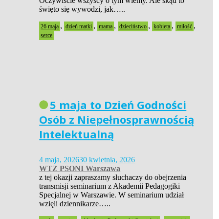
Oczywiście wszyscy o tym wiemy. Ale skąd to
święto się wywodzi, jak…..
,
,
,
,
,
,
26 maja
dzień matki
mama
dzieciństwo
kobieta
miłość
serce
5 maja to Dzień Godności
Osób z Niepełnosprawnością
Intelektualną
4 maja, 2026
30 kwietnia, 2026
WTZ PSONI Warszawa
z tej okazji zapraszamy słuchaczy do obejrzenia
transmisji seminarium z Akademii Pedagogiki
Specjalnej w Warszawie. W seminarium udział
wzięli dziennikarze…..