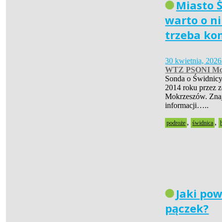
Miasto Ś
warto o ni
trzeba ko
30 kwietnia, 2026
WTZ PSONI Mo
Sonda o Świdnicy
2014 roku przez 
Mokrzeszów. Znaj
informacji…..
,
,
podroże
świdnica
Jaki pow
pączek?