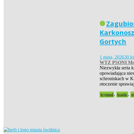
Zagubio
Karkonosz
Gortych
1 maja, 2026
30 k
WTZ PSONI Mo
Niezwykła seria 
opowiadająca nies
schroniskach w Ka
otoczenie sprawia
,
,
kryminał
książki
g