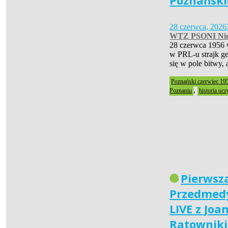
Poznański
28 czerwca, 2026
WTZ PSONI Nid
28 czerwca 1956 
w PRL-u strajk ge
się w pole bitwy,
Poznański czerwiec 19
,
Poznaniu
historia ucz
Pierwsz
Przedmedy
LIVE z Joa
Ratownik