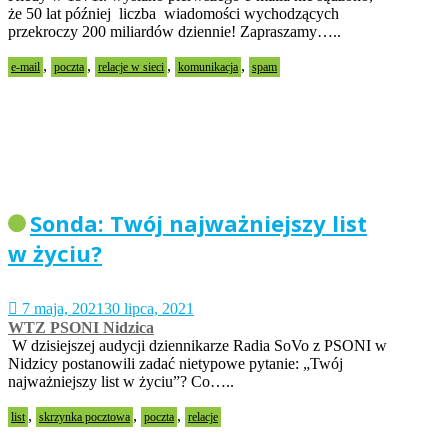
że 50 lat później liczba wiadomości wychodzących
przekroczy 200 miliardów dziennie! Zapraszamy…..
,
,
,
,
e-mail
poczta
relacje w sieci
komunikacja
spam
Sonda: Twój najważniejszy list
w życiu?
7 maja, 2021
30 lipca, 2021
WTZ PSONI Nidzica
W dzisiejszej audycji dziennikarze Radia SoVo z PSONI w
Nidzicy postanowili zadać nietypowe pytanie: „Twój
najważniejszy list w życiu”? Co…..
,
,
,
list
skrzynka pocztowa
poczta
relacje