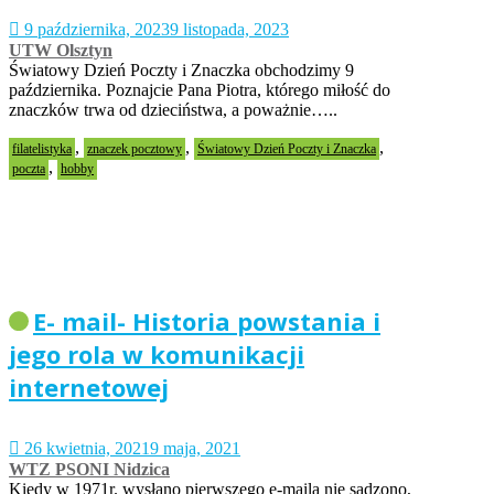
9 października, 2023
9 listopada, 2023
UTW Olsztyn
Światowy Dzień Poczty i Znaczka obchodzimy 9
października. Poznajcie Pana Piotra, którego miłość do
znaczków trwa od dzieciństwa, a poważnie…..
,
,
,
filatelistyka
znaczek pocztowy
Światowy Dzień Poczty i Znaczka
,
poczta
hobby
E- mail- Historia powstania i
jego rola w komunikacji
internetowej
26 kwietnia, 2021
9 maja, 2021
WTZ PSONI Nidzica
Kiedy w 1971r. wysłano pierwszego e-maila nie sądzono,