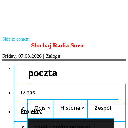
Skip to content
Słuchaj Radia Sovo
Friday, 07.08.2026
|
Zaloguj
poczta
O nas
Opis
Historia
Zespół
Projekty
Fundacja Pro Cultura
SoVo – dostępne radio