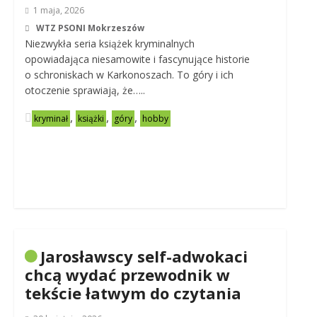
1 maja, 2026
WTZ PSONI Mokrzeszów
Niezwykła seria książek kryminalnych
opowiadająca niesamowite i fascynujące historie
o schroniskach w Karkonoszach. To góry i ich
otoczenie sprawiają, że…..
,
,
,
kryminał
książki
góry
hobby
Jarosławscy self-adwokaci
chcą wydać przewodnik w
tekście łatwym do czytania