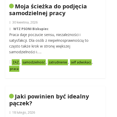
Moja ścieżka do podjęcia
samodzielnej pracy
30 kwietnia, 2026
WTZ PSONI Biskupiec
Praca daje poczucie sensu, niezależności i
satysfakcji. Dla osób z niepełnosprawnością to
często także krok w stronę większej
samodzielności i…..
,
,
,
,
ZAZ
samodzielność
zatrudnienie
self adwokaci
praca
Jaki powinien być idealny
pączek?
18 lutego, 2026