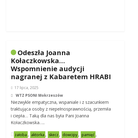
Odeszła Joanna
Kołaczkowska…
Wspomnienie audycji
nagranej z Kabaretem HRABI
17 lipca, 2025
WTZ PSONI Mokrzeszów
Niezwykle empatyczna, wspaniale i z szacunkiem
traktująca osoby z niepełnosprawnością, przemiła
i ciepła… Taką dla nas była Pani Joanna
Kołaczkowska…..
,
,
,
,
,
żałoba
aktorka
skecz
dowcipy
pamięć