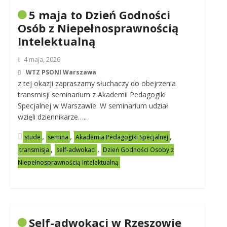
5 maja to Dzień Godności
Osób z Niepełnosprawnością
Intelektualną
4 maja, 2026
WTZ PSONI Warszawa
z tej okazji zapraszamy słuchaczy do obejrzenia
transmisji seminarium z Akademii Pedagogiki
Specjalnej w Warszawie. W seminarium udział
wzięli dziennikarze…..
,
,
,
stude
semina
Akademia Pedagogiki Specjalnej
,
,
transmisja
self-adwokaci
Dzień Godności Osoby z
Niepełnosprawnością Intelektualną
Self-adwokaci w Rzeszowie