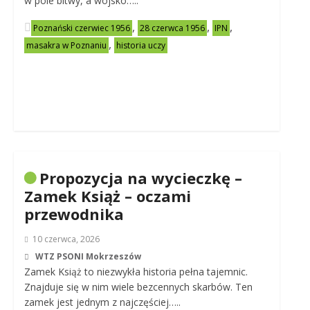
w pole bitwy, a wojsko…..
,
,
,
Poznański czerwiec 1956
28 czerwca 1956
IPN
,
masakra w Poznaniu
historia uczy
Propozycja na wycieczkę –
Zamek Książ – oczami
przewodnika
10 czerwca, 2026
WTZ PSONI Mokrzeszów
Zamek Książ to niezwykła historia pełna tajemnic.
Znajduje się w nim wiele bezcennych skarbów. Ten
zamek jest jednym z najczęściej…..