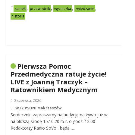
,
,
,
,
zamek
przewodnik
wycieczka
zwiedzanie
historia
Pierwsza Pomoc
Przedmedyczna ratuje życie!
LIVE z Joanną Traczyk –
Ratownikiem Medycznym
8 czerwca, 2026
WTZ PSONI Mokrzeszów
Serdecznie zapraszamy na audycję na żywo już w
najbliższą środę 15.10.2025 r. o godz. 12:00
Redaktorzy Radio SoVo , będą…..