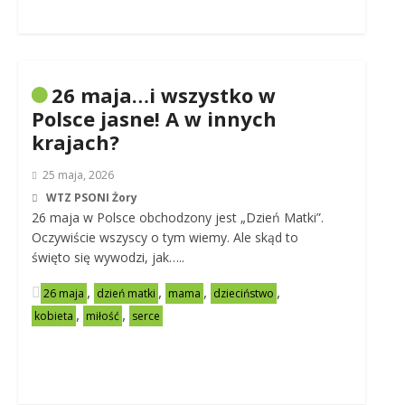
26 maja…i wszystko w
Polsce jasne! A w innych
krajach?
25 maja, 2026
WTZ PSONI Żory
26 maja w Polsce obchodzony jest „Dzień Matki”.
Oczywiście wszyscy o tym wiemy. Ale skąd to
święto się wywodzi, jak…..
,
,
,
,
26 maja
dzień matki
mama
dzieciństwo
,
,
kobieta
miłość
serce