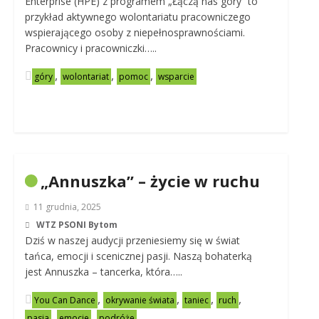
Enterprise (HPE) z programem „Łączą nas góry” to
przykład aktywnego wolontariatu pracowniczego
wspierającego osoby z niepełnosprawnościami.
Pracownicy i pracowniczki…..
,
,
,
góry
wolontariat
pomoc
wsparcie
„Annuszka” – życie w ruchu
11 grudnia, 2025
WTZ PSONI Bytom
Dziś w naszej audycji przeniesiemy się w świat
tańca, emocji i scenicznej pasji. Naszą bohaterką
jest Annuszka – tancerka, która…..
,
,
,
,
You Can Dance
okrywanie świata
taniec
ruch
,
,
pasja
emocje
podróże