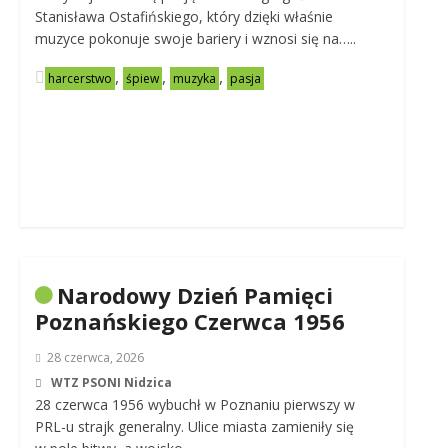
Stanisława Ostafińskiego, który dzięki właśnie
muzyce pokonuje swoje bariery i wznosi się na…..
,
,
,
harcerstwo
śpiew
muzyka
pasja
Narodowy Dzień Pamięci
Poznańskiego Czerwca 1956
28 czerwca, 2026
WTZ PSONI Nidzica
28 czerwca 1956 wybuchł w Poznaniu pierwszy w
PRL-u strajk generalny. Ulice miasta zamieniły się