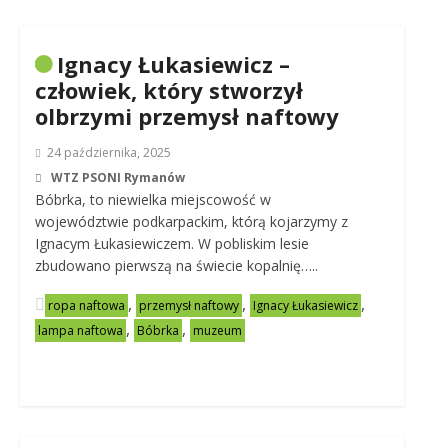
Ignacy Łukasiewicz –
człowiek, który stworzył
olbrzymi przemysł naftowy
24 października, 2025
WTZ PSONI Rymanów
Bóbrka, to niewielka miejscowość w
województwie podkarpackim, którą kojarzymy z
Ignacym Łukasiewiczem. W pobliskim lesie
zbudowano pierwszą na świecie kopalnię…..
,
,
,
ropa naftowa
przemysł naftowy
Ignacy Łukasiewicz
,
,
lampa naftowa
Bóbrka
muzeum