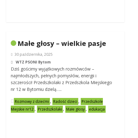
Małe głosy – wielkie pasje
30 października, 2025
WTZ PSONI Bytom
Dziś gościmy wyjątkowych rozmówców –
najmłodszych, pełnych pomysłów, energii i
szczerości! Przedszkolaki z Przedszkola Miejskiego
nr 12 w Bytomiu dzielą…..
,
,
Rozmowy z dziećmi
Radość dzieci
Przedszkole
,
,
,
Miejskie nr12
Przedszkolaki
Małe głosy
edukacja