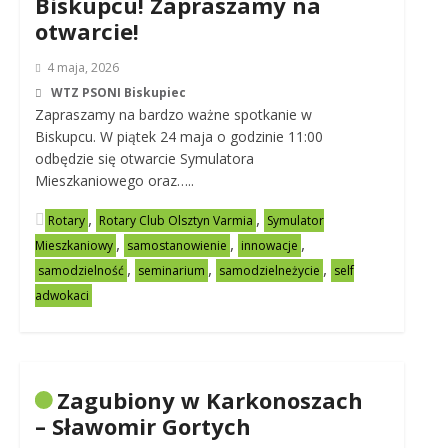
Biskupcu! Zapraszamy na
otwarcie!
4 maja, 2026
WTZ PSONI Biskupiec
Zapraszamy na bardzo ważne spotkanie w
Biskupcu. W piątek 24 maja o godzinie 11:00
odbędzie się otwarcie Symulatora
Mieszkaniowego oraz…..
,
,
Rotary
Rotary Club Olsztyn Varmia
Symulator
,
,
,
Mieszkaniowy
samostanowienie
innowacje
,
,
,
samodzielność
seminarium
samodzielneżycie
self
adwokaci
Zagubiony w Karkonoszach
– Sławomir Gortych